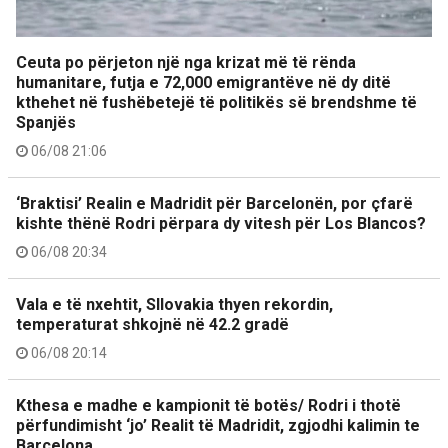
Ceuta po përjeton një nga krizat më të rënda
humanitare, futja e 72,000 emigrantëve në dy ditë
kthehet në fushëbetejë të politikës së brendshme të
Spanjës
06/08 21:06
‘Braktisi’ Realin e Madridit për Barcelonën, por çfarë
kishte thënë Rodri përpara dy vitesh për Los Blancos?
06/08 20:34
Vala e të nxehtit, Sllovakia thyen rekordin,
temperaturat shkojnë në 42.2 gradë
06/08 20:14
Kthesa e madhe e kampionit të botës/ Rodri i thotë
përfundimisht ‘jo’ Realit të Madridit, zgjodhi kalimin te
Barcelona