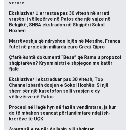
verore
Ekskluzive/ U arrestua pas 30 vitesh në arrati
vrasësi i vëllezërve në Patos dhe një vajze në
Belgjikë, SHBA ekstradon në Shqipëri Sokol
Hoxhën
Marrëveshja që ndryshon lojën në Mesdhe, Franca
futet në projektin miliarda euro Greqi-Qipro
Çfarë është dokumenti “Besa” që Rama u propozoi
shqiptarëve? Kryeministri e shpjegon me katër
fjalë
Ekskluzive/ I ekstraduar pas 30 vitesh, Top
Channel zbardh dosjen e Sokol Hoxhës: Si një
sherr për një kasetofon solli vrasjen e dy
vëllezërve në Patos
Procesi në Hagë hyn në fazën vendimtare, ja kur
do të mbahen seancat përfundimtare ndaj ish-
krerëve të UÇK
Aventurë e re për Asllanin, ylli shqiptar