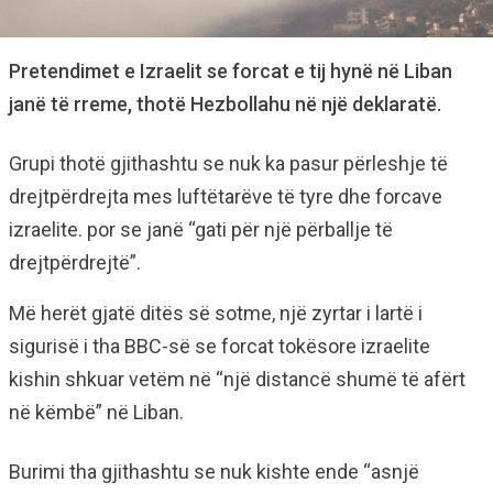
Pretendimet e Izraelit se forcat e tij hynë në Liban
janë të rreme, thotë Hezbollahu në një deklaratë.
Grupi thotë gjithashtu se nuk ka pasur përleshje të
drejtpërdrejta mes luftëtarëve të tyre dhe forcave
izraelite. por se janë “gati për një përballje të
drejtpërdrejtë”.
Më herët gjatë ditës së sotme, një zyrtar i lartë i
sigurisë i tha BBC-së se forcat tokësore izraelite
kishin shkuar vetëm në “një distancë shumë të afërt
në këmbë” në Liban.
Burimi tha gjithashtu se nuk kishte ende “asnjë