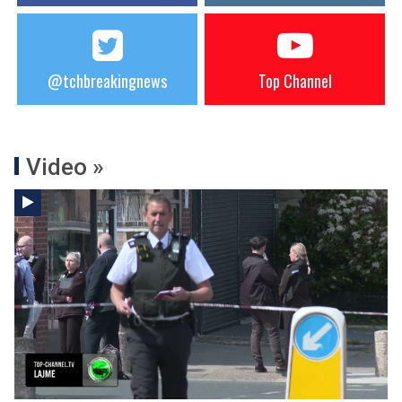
@tchbreakingnews
Top Channel
Video »