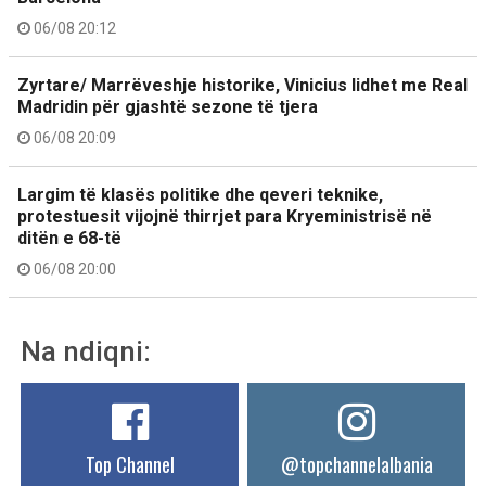
06/08 20:12
Zyrtare/ Marrëveshje historike, Vinicius lidhet me Real
Madridin për gjashtë sezone të tjera
06/08 20:09
Largim të klasës politike dhe qeveri teknike,
protestuesit vijojnë thirrjet para Kryeministrisë në
ditën e 68-të
06/08 20:00
Na ndiqni:
Top Channel
@topchannelalbania