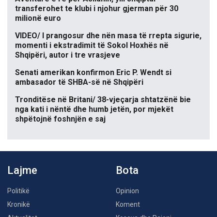
transferohet te klubi i njohur gjerman për 30
milionë euro
VIDEO/ I prangosur dhe nën masa të rrepta sigurie,
momenti i ekstradimit të Sokol Hoxhës në
Shqipëri, autor i tre vrasjeve
Senati amerikan konfirmon Eric P. Wendt si
ambasador të SHBA-së në Shqipëri
Tronditëse në Britani/ 38-vjeçarja shtatzënë bie
nga kati i nëntë dhe humb jetën, por mjekët
shpëtojnë foshnjën e saj
Lajme
Bota
Politikë
Opinion
Kronikë
Koment