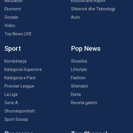
Aktualitet
Kosova dhe Rajoni
Ekonomi
Shkencë dhe Teknologji
Sociale
Auto
Video
Top News LIVE
Sport
Pop News
Kombëtarja
Showbiz
Kategoria Superiore
Lifestyle
Kategoria e Parë
Fashion
Premier League
Shëndeti
La Liga
Dieta
Serie A
Receta gatimi
Shumësportësh
Sport Gossip