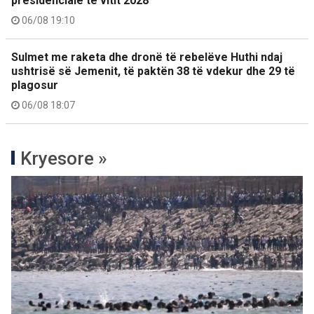
presidenciale të vitit 2028
06/08 19:10
Sulmet me raketa dhe dronë të rebelëve Huthi ndaj
ushtrisë së Jemenit, të paktën 38 të vdekur dhe 29 të
plagosur
06/08 18:07
Kryesore »