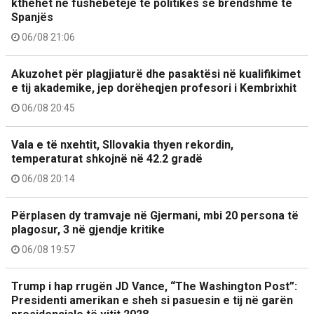
kthehet në fushëbetejë të politikës së brendshme të
Spanjës
06/08 21:06
Akuzohet për plagjiaturë dhe pasaktësi në kualifikimet
e tij akademike, jep dorëheqjen profesori i Kembrixhit
06/08 20:45
Vala e të nxehtit, Sllovakia thyen rekordin,
temperaturat shkojnë në 42.2 gradë
06/08 20:14
Përplasen dy tramvaje në Gjermani, mbi 20 persona të
plagosur, 3 në gjendje kritike
06/08 19:57
Trump i hap rrugën JD Vance, “The Washington Post”:
Presidenti amerikan e sheh si pasuesin e tij në garën