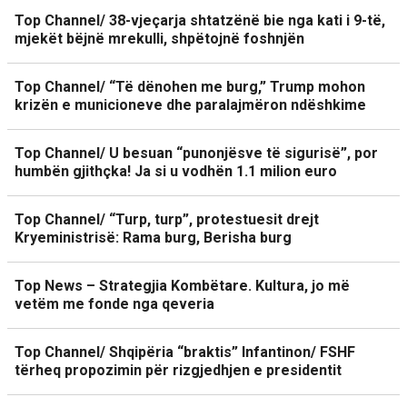
Top Channel/ 38-vjeçarja shtatzënë bie nga kati i 9-të,
mjekët bëjnë mrekulli, shpëtojnë foshnjën
Top Channel/ “Të dënohen me burg,” Trump mohon
krizën e municioneve dhe paralajmëron ndëshkime
Top Channel/ U besuan “punonjësve të sigurisë”, por
humbën gjithçka! Ja si u vodhën 1.1 milion euro
Top Channel/ “Turp, turp”, protestuesit drejt
Kryeministrisë: Rama burg, Berisha burg
Top News – Strategjia Kombëtare. Kultura, jo më
vetëm me fonde nga qeveria
Top Channel/ Shqipëria “braktis” Infantinon/ FSHF
tërheq propozimin për rizgjedhjen e presidentit