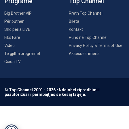
Programe
Top Channel
Big Brother VIP
Rreth Top Channel
Për’puthen
Bileta
Shqipëria LIVE
Kontakt
Fiks Fare
Puno në Top Channel
Video
Privacy Policy & Terms of Use
Të gjitha programet
Aksesueshmëria
Guida TV
© Top Channel 2001 - 2026 • Ndalohet riprodhimi i
paautorizuar i përmbajtjes së kësaj faqeje.