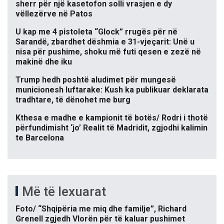
sherr për një kasetofon solli vrasjen e dy
vëllezërve në Patos
U kap me 4 pistoleta “Glock” rrugës për në
Sarandë, zbardhet dëshmia e 31-vjeçarit: Unë u
nisa për pushime, shoku më futi qesen e zezë në
makinë dhe iku
Trump hedh poshtë aludimet për mungesë
municionesh luftarake: Kush ka publikuar deklarata
tradhtare, të dënohet me burg
Kthesa e madhe e kampionit të botës/ Rodri i thotë
përfundimisht ‘jo’ Realit të Madridit, zgjodhi kalimin
te Barcelona
Më të lexuarat
Foto/ “Shqipëria me miq dhe familje”, Richard
Grenell zgjedh Vlorën për të kaluar pushimet