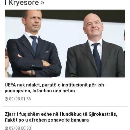
Kryesore »
UEFA nuk ndalet, paratë e institucionit për ish-
punonjësen, Infantino nën hetim
09/08 01:56
Zjarr i fuqishëm edhe në Hundëkuq të Gjirokastrës,
flakët po u afrohen zonave të banuara
09/08 00:33