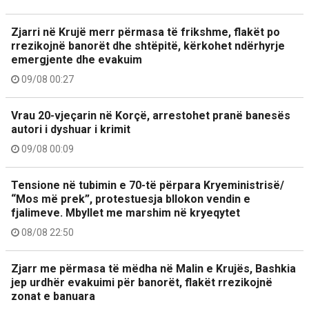
Zjarri në Krujë merr përmasa të frikshme, flakët po
rrezikojnë banorët dhe shtëpitë, kërkohet ndërhyrje
emergjente dhe evakuim
09/08 00:27
Vrau 20-vjeçarin në Korçë, arrestohet pranë banesës
autori i dyshuar i krimit
09/08 00:09
Tensione në tubimin e 70-të përpara Kryeministrisë/
“Mos më prek”, protestuesja bllokon vendin e
fjalimeve. Mbyllet me marshim në kryeqytet
08/08 22:50
Zjarr me përmasa të mëdha në Malin e Krujës, Bashkia
jep urdhër evakuimi për banorët, flakët rrezikojnë
zonat e banuara