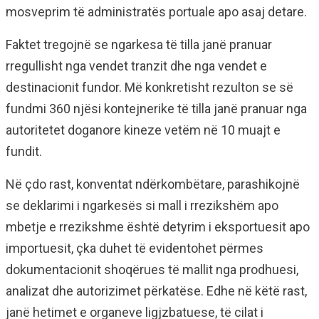
mosveprim të administratës portuale apo asaj detare.
Faktet tregojnë se ngarkesa të tilla janë pranuar
rregullisht nga vendet tranzit dhe nga vendet e
destinacionit fundor. Më konkretisht rezulton se së
fundmi 360 njësi kontejnerike të tilla janë pranuar nga
autoritetet doganore kineze vetëm në 10 muajt e
fundit.
Në çdo rast, konventat ndërkombëtare, parashikojnë
se deklarimi i ngarkesës si mall i rrezikshëm apo
mbetje e rrezikshme është detyrim i eksportuesit apo
importuesit, çka duhet të evidentohet përmes
dokumentacionit shoqërues të mallit nga prodhuesi,
analizat dhe autorizimet përkatëse. Edhe në këtë rast,
janë hetimet e organeve ligjzbatuese, të cilat i