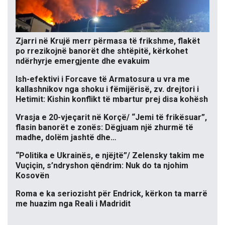
Zjarri në Krujë merr përmasa të frikshme, flakët
po rrezikojnë banorët dhe shtëpitë, kërkohet
ndërhyrje emergjente dhe evakuim
Ish-efektivi i Forcave të Armatosura u vra me
kallashnikov nga shoku i fëmijërisë, zv. drejtori i
Hetimit: Kishin konflikt të mbartur prej disa kohësh
Vrasja e 20-vjeçarit në Korçë/ “Jemi të frikësuar”,
flasin banorët e zonës: Dëgjuam një zhurmë të
madhe, dolëm jashtë dhe…
“Politika e Ukrainës, e njëjtë”/ Zelensky takim me
Vuçiçin, s’ndryshon qëndrim: Nuk do ta njohim
Kosovën
Roma e ka seriozisht për Endrick, kërkon ta marrë
me huazim nga Reali i Madridit