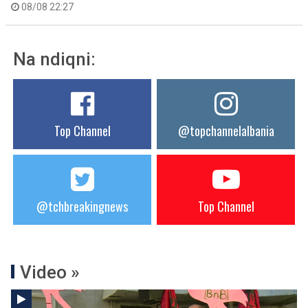
08/08 22:27
Na ndiqni:
Top Channel
@topchannelalbania
@tchbreakingnews
Top Channel
Video »