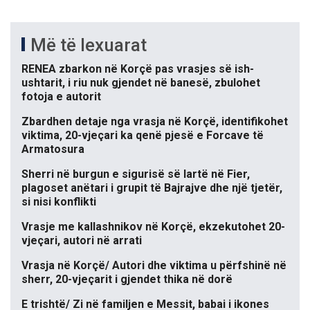
Më të lexuarat
RENEA zbarkon në Korçë pas vrasjes së ish-
ushtarit, i riu nuk gjendet në banesë, zbulohet
fotoja e autorit
Zbardhen detaje nga vrasja në Korçë, identifikohet
viktima, 20-vjeçari ka qenë pjesë e Forcave të
Armatosura
Sherri në burgun e sigurisë së lartë në Fier,
plagoset anëtari i grupit të Bajrajve dhe një tjetër,
si nisi konflikti
Vrasje me kallashnikov në Korçë, ekzekutohet 20-
vjeçari, autori në arrati
Vrasja në Korçë/ Autori dhe viktima u përfshinë në
sherr, 20-vjeçarit i gjendet thika në dorë
E trishtë/ Zi në familjen e Messit, babai i ikones