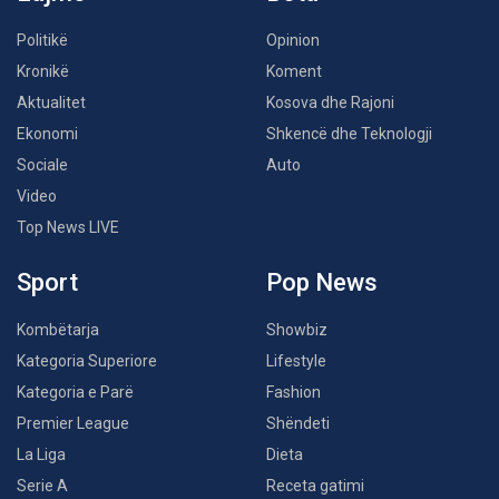
Politikë
Opinion
Kronikë
Koment
Aktualitet
Kosova dhe Rajoni
Ekonomi
Shkencë dhe Teknologji
Sociale
Auto
Video
Top News LIVE
Sport
Pop News
Kombëtarja
Showbiz
Kategoria Superiore
Lifestyle
Kategoria e Parë
Fashion
Premier League
Shëndeti
La Liga
Dieta
Serie A
Receta gatimi