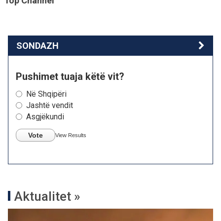
Top Channel
SONDAZH
Pushimet tuaja këtë vit?
Në Shqipëri
Jashtë vendit
Asgjëkundi
Vote
View Results
Aktualitet »