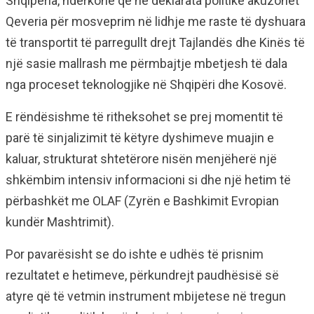
Shqipëria, ndërkohë që në deklarata politike akuzohet
Qeveria për mosveprim në lidhje me raste të dyshuara
të transportit të parregullt drejt Tajlandës dhe Kinës të
një sasie mallrash me përmbajtje mbetjesh të dala
nga proceset teknologjike në Shqipëri dhe Kosovë.
E rëndësishme të ritheksohet se prej momentit të
parë të sinjalizimit të këtyre dyshimeve muajin e
kaluar, strukturat shtetërore nisën menjëherë një
shkëmbim intensiv informacioni si dhe një hetim të
përbashkët me OLAF (Zyrën e Bashkimit Evropian
kundër Mashtrimit).
Por pavarësisht se do ishte e udhës të prisnim
rezultatet e hetimeve, përkundrejt paudhësisë së
atyre që të vetmin instrument mbijetese në tregun