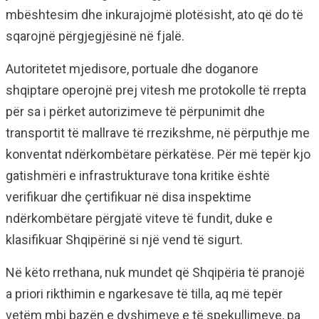
mbështesim dhe inkurajojmë plotësisht, ato që do të
sqarojnë përgjegjësinë në fjalë.
Autoritetet mjedisore, portuale dhe doganore
shqiptare operojnë prej vitesh me protokolle të rrepta
për sa i përket autorizimeve të përpunimit dhe
transportit të mallrave të rrezikshme, në përputhje me
konventat ndërkombëtare përkatëse. Për më tepër kjo
gatishmëri e infrastrukturave tona kritike është
verifikuar dhe çertifikuar në disa inspektime
ndërkombëtare përgjatë viteve të fundit, duke e
klasifikuar Shqipërinë si një vend të sigurt.
Në këto rrethana, nuk mundet që Shqipëria të pranojë
a priori rikthimin e ngarkesave të tilla, aq më tepër
vetëm mbi bazën e dyshimeve e të spekullimeve, pa