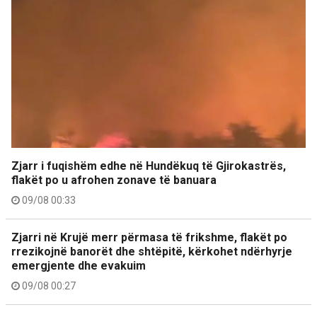
Zjarr i fuqishëm edhe në Hundëkuq të Gjirokastrës,
flakët po u afrohen zonave të banuara
09/08 00:33
Zjarri në Krujë merr përmasa të frikshme, flakët po
rrezikojnë banorët dhe shtëpitë, kërkohet ndërhyrje
emergjente dhe evakuim
09/08 00:27