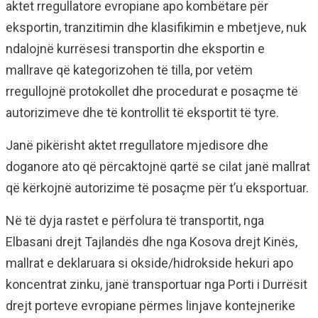
aktet rregullatore evropiane apo kombëtare për
eksportin, tranzitimin dhe klasifikimin e mbetjeve, nuk
ndalojnë kurrësesi transportin dhe eksportin e
mallrave që kategorizohen të tilla, por vetëm
rregullojnë protokollet dhe procedurat e posaçme të
autorizimeve dhe të kontrollit të eksportit të tyre.
Janë pikërisht aktet rregullatore mjedisore dhe
doganore ato që përcaktojnë qartë se cilat janë mallrat
që kërkojnë autorizime të posaçme për t’u eksportuar.
Në të dyja rastet e përfolura të transportit, nga
Elbasani drejt Tajlandës dhe nga Kosova drejt Kinës,
mallrat e deklaruara si okside/hidrokside hekuri apo
koncentrat zinku, janë transportuar nga Porti i Durrësit
drejt porteve evropiane përmes linjave kontejnerike