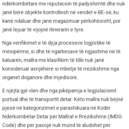
ndërkombëtare me reputacion të padyshimtë dhe nuk
janë bërë objekte kontrollesh në vendet e BE-së, ku
kanë ndaluar dhe janë magazinuar përkohësisht, por
janë lejuar të vijojnë itinerarin e tyre.
Nga verifikimet e të dyja proceseve logjistike të
mësipërme, si dhe të ngarkesave të ngjashme në të
kaluarën, mallra me klasifikim të tillë nuk janë
konsideruar asnjëherë si mbetje të rrezikshme nga
organet doganore dhe mjedisore.
E njëjta gjë vlen dhe nga pikëpamja e legjislacionit
portual dhe të transportit detar: Këto mallra nuk bëjnë
pjesë në kategorizimet e parashikuara në Kodin
Ndërkombëtar Detar për Mallrat e Rrezikshme (IMDG
Code) dhe për pasojë nuk mund të aludohet për