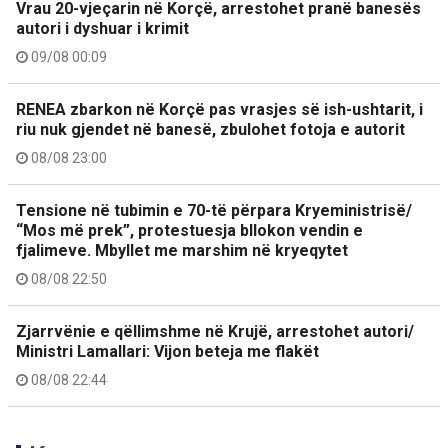
Vrau 20-vjeçarin në Korçë, arrestohet pranë banesës
autori i dyshuar i krimit
09/08 00:09
RENEA zbarkon në Korçë pas vrasjes së ish-ushtarit, i
riu nuk gjendet në banesë, zbulohet fotoja e autorit
08/08 23:00
Tensione në tubimin e 70-të përpara Kryeministrisë/
“Mos më prek”, protestuesja bllokon vendin e
fjalimeve. Mbyllet me marshim në kryeqytet
08/08 22:50
Zjarrvënie e qëllimshme në Krujë, arrestohet autori/
Ministri Lamallari: Vijon beteja me flakët
08/08 22:44