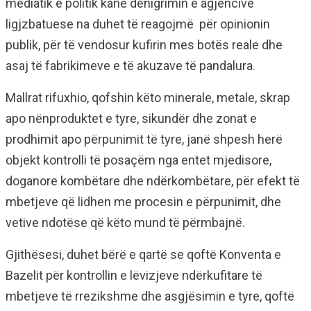
mediatik e politik kanë denigrimin e agjencive
ligjzbatuese na duhet të reagojmë për opinionin
publik, për të vendosur kufirin mes botës reale dhe
asaj të fabrikimeve e të akuzave të pandalura.
Mallrat rifuxhio, qofshin këto minerale, metale, skrap
apo nënproduktet e tyre, sikundër dhe zonat e
prodhimit apo përpunimit të tyre, janë shpesh herë
objekt kontrolli të posaçëm nga entet mjedisore,
doganore kombëtare dhe ndërkombëtare, për efekt të
mbetjeve që lidhen me procesin e përpunimit, dhe
vetive ndotëse që këto mund të përmbajnë.
Gjithësesi, duhet bërë e qartë se qoftë Konventa e
Bazelit për kontrollin e lëvizjeve ndërkufitare të
mbetjeve të rrezikshme dhe asgjësimin e tyre, qoftë