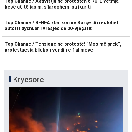
Top Channel/ Aktivistja në protestën e 70: E vetmja
besë që të japim, s’largohemi pa ikur ti
Top Channel/ RENEA zbarkon në Korçë. Arrestohet
autori i dyshuar i vrasjes së 20-vjeçarit
Top Channel/ Tensione në protestë! “Mos më prek”,
protestuesja bllokon vendin e fjalimeve
Kryesore