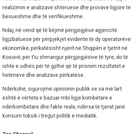
realizimin e analizave shteruese dhe provave ligjore të
besueshme dhe të verifikueshme.
Ndaj, në vend që të bëjmë përgjegjëse agjencitë
ligjzbatuese për përpjekjet evidente të dy operatorëve
ekonomikë, përkatësisht njërit në Shqipëri e tjetrit në
Kosovë, për t’iu shmangur përgjegjësive të tyre, do të
ishte e udhës për të gjithë që të prisnim rezultatet e
hetimeve dhe analizave përkatëse.
Ndërkohë, sigurojmë opinionin publik se sa më lart
është e vërteta e bazuar mbi ligje kombëtare e
ndërkombëtare dhe fakte reale, ndërsa të tjerat janë
konsum toksik i tregut politik e mediatik.