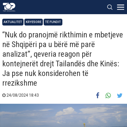
AKTUALITET
KRYESORE
TË FUNDIT
“Nuk do pranojmë rikthimin e mbetjeve
në Shqipëri pa u bërë më parë
analizat”, qeveria reagon për
kontejnerët drejt Tailandës dhe Kinës:
Ja pse nuk konsiderohen të
rrezikshme
24/08/2024 18:43