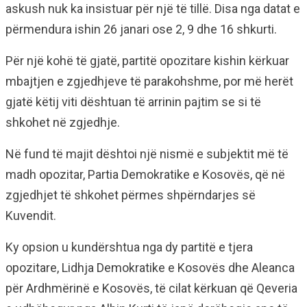
askush nuk ka insistuar për një të tillë. Disa nga datat e
përmendura ishin 26 janari ose 2, 9 dhe 16 shkurti.
Për një kohë të gjatë, partitë opozitare kishin kërkuar
mbajtjen e zgjedhjeve të parakohshme, por më herët
gjatë këtij viti dështuan të arrinin pajtim se si të
shkohet në zgjedhje.
Në fund të majit dështoi një nismë e subjektit më të
madh opozitar, Partia Demokratike e Kosovës, që në
zgjedhjet të shkohet përmes shpërndarjes së
Kuvendit.
Ky opsion u kundërshtua nga dy partitë e tjera
opozitare, Lidhja Demokratike e Kosovës dhe Aleanca
për Ardhmërinë e Kosovës, të cilat kërkuan që Qeveria