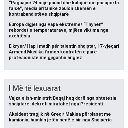
“Paguajnë 24 mijë paund dhe kalojnë me pasaporta
false”, media britanike zbulon skemën e
kontrabandistëve shqiptarë
Europa digjet nga vapa ekstreme/ “Thyhen”
rekordet e temperaturave, mijëra viktima nga
nxehtësia
E kryer/ Hap i madh për talentin shqiptar, 17-vjeçari
Armend Muslika firmos kontratën e parë
profesioniste me gjigantin anglez
Më të lexuarat
Vajza e ish-ministrit Beqaj heq dorë nga shtetësia
shqiptare, dekreti miratohet nga Presidenti
Aksident tragjik në Greqi/ Makina përplaset me
kamionin, humbin jetën nënë e bir nga Shqipëria