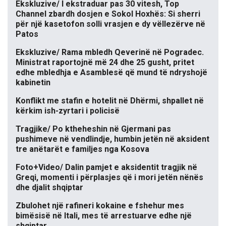
Ekskluzive/ I ekstraduar pas 30 vitesh, Top
Channel zbardh dosjen e Sokol Hoxhës: Si sherri
për një kasetofon solli vrasjen e dy vëllezërve në
Patos
Ekskluzive/ Rama mbledh Qeverinë në Pogradec.
Ministrat raportojnë më 24 dhe 25 gusht, pritet
edhe mbledhja e Asamblesë që mund të ndryshojë
kabinetin
Konflikt me stafin e hotelit në Dhërmi, shpallet në
kërkim ish-zyrtari i policisë
Tragjike/ Po ktheheshin në Gjermani pas
pushimeve në vendlindje, humbin jetën në aksident
tre anëtarët e familjes nga Kosova
Foto+Video/ Dalin pamjet e aksidentit tragjik në
Greqi, momenti i përplasjes që i mori jetën nënës
dhe djalit shqiptar
Zbulohet një rafineri kokaine e fshehur mes
bimësisë në Itali, mes të arrestuarve edhe një
shqiptar