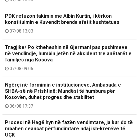
PDK refuzon takimin me Albin Kurtin, i kërkon
konstituimin e Kuvendit brenda afatit kushtetues
07/08 13:03
Tragjike/ Po ktheheshin në Gjermani pas pushimeve
në vendlindje, humbin jetën në aksident tre anëtarët e
familjes nga Kosova
07/08 09:06
Ngërçi në formimin e institucioneve, Ambasada e
SHBA-së në Prishtinë: Mundësi të humbura për
Kosovën, duhet progres dhe stabilitet
06/08 17:37
Procesi në Hagë hyn në fazën vendimtare, ja kur do të
mbahen seancat përfundimtare ndaj ish-krerëve të
UÇK