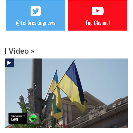
@tchbreakingnews
Top Channel
Video »