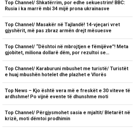
Top Channel/ Shkatërrim, por edhe sekuestrim! BBC:
Rusia i ka marrë mbi 34 mijë prona ukrainasve
Top Channel/ Masakër në Tajlandë! 14-vjeçari vret
gjyshërit, më pas zbraz armën drejt mësuesve
Top Channel/ “Dështoi në mbrojtjen e fëmijëve”! Meta
gjobitet, miliona dollarë dëm, por rezultoi se…
Top Channel/ Karaburuni mbushet me turistë/ Turistët
e huaj mbushën hotelet dhe plazhet e Vlorës
Top News – Kjo është vera më e freskët e 30 viteve të
ardhshme! Po vijnë evente të dhunshme moti
Top Channel/ Përgjysmohet sasia e mjaltit/ Bletarët në
krizë, moti dëmtoi prodhimin