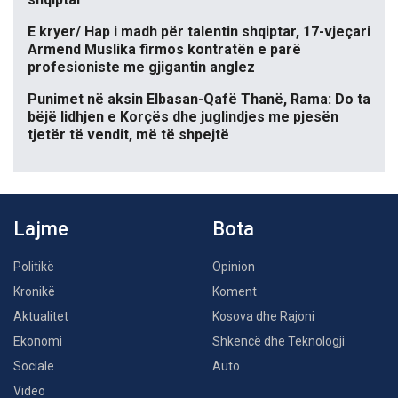
E kryer/ Hap i madh për talentin shqiptar, 17-vjeçari
Armend Muslika firmos kontratën e parë
profesioniste me gjigantin anglez
Punimet në aksin Elbasan-Qafë Thanë, Rama: Do ta
bëjë lidhjen e Korçës dhe juglindjes me pjesën
tjetër të vendit, më të shpejtë
Lajme
Bota
Politikë
Opinion
Kronikë
Koment
Aktualitet
Kosova dhe Rajoni
Ekonomi
Shkencë dhe Teknologji
Sociale
Auto
Video