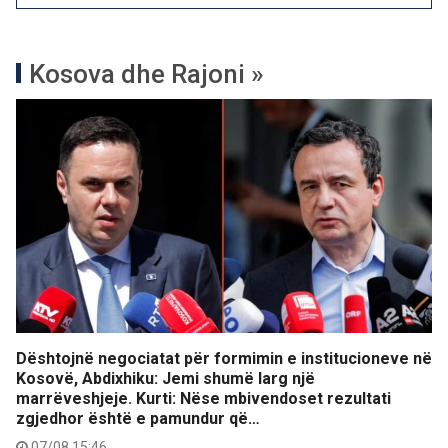
Kosova dhe Rajoni »
Dështojnë negociatat për formimin e institucioneve në
Kosovë, Abdixhiku: Jemi shumë larg një
marrëveshjeje. Kurti: Nëse mbivendoset rezultati
zgjedhor është e pamundur që…
07/08 15:46