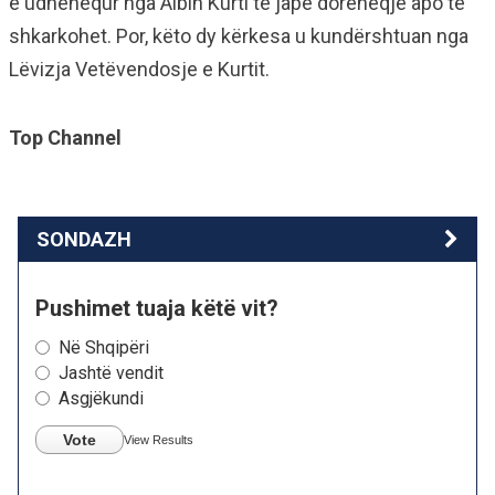
e udhëhequr nga Albin Kurti të japë dorëheqje apo të
shkarkohet. Por, këto dy kërkesa u kundërshtuan nga
Lëvizja Vetëvendosje e Kurtit.
Top Channel
SONDAZH
Pushimet tuaja këtë vit?
Në Shqipëri
Jashtë vendit
Asgjëkundi
Vote
View Results