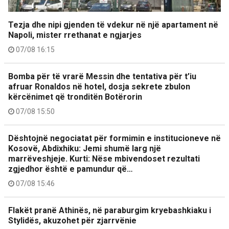
Tezja dhe nipi gjenden të vdekur në një apartament në
Napoli, mister rrethanat e ngjarjes
07/08 16:15
Bomba për të vrarë Messin dhe tentativa për t’iu
afruar Ronaldos në hotel, dosja sekrete zbulon
kërcënimet që tronditën Botërorin
07/08 15:50
Dështojnë negociatat për formimin e institucioneve në
Kosovë, Abdixhiku: Jemi shumë larg një
marrëveshjeje. Kurti: Nëse mbivendoset rezultati
zgjedhor është e pamundur që…
07/08 15:46
Flakët pranë Athinës, në paraburgim kryebashkiaku i
Stylidës, akuzohet për zjarrvënie