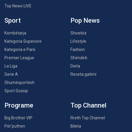
Top News LIVE
Sport
Pop News
Kombëtarja
Showbiz
Kategoria Superiore
Lifestyle
Kategoria e Parë
Fashion
Premier League
Shëndeti
La Liga
Dieta
Serie A
Receta gatimi
Shumësportësh
Sport Gossip
Programe
Top Channel
Big Brother VIP
Rreth Top Channel
Për’puthen
Bileta