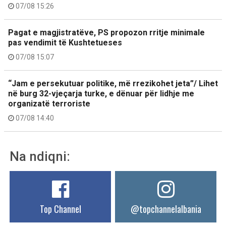
07/08 15:26
Pagat e magjistratëve, PS propozon rritje minimale
pas vendimit të Kushtetueses
07/08 15:07
“Jam e persekutuar politike, më rrezikohet jeta”/ Lihet
në burg 32-vjeçarja turke, e dënuar për lidhje me
organizatë terroriste
07/08 14:40
Na ndiqni:
Top Channel
@topchannelalbania