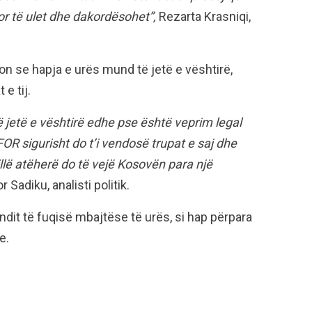
or të ulet dhe dakordësohet”,
Rezarta Krasniqi,
on se hapja e urës mund të jetë e vështirë,
e tij.
ë jetë e vështirë edhe pse është veprim legal
R sigurisht do t’i vendosë trupat e saj dhe
illë atëherë do të vejë Kosovën para një
Sadiku, analisti politik.
ndit të fuqisë mbajtëse të urës, si hap përpara
e.