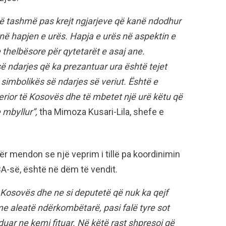
 tashmë pas krejt ngjarjeve që kanë ndodhur
ë hapjen e urës. Hapja e urës në aspektin e
e thelbësore për qytetarët e asaj ane.
ë ndarjes që ka prezantuar ura është tejet
i simbolikës së ndarjes së veriut. Është e
erior të Kosovës dhe të mbetet një urë këtu që
 mbyllur”,
tha Mimoza Kusari-Lila, shefe e
r mendon se një veprim i tillë pa koordinimin
-së, është në dëm të vendit.
 Kosovës dhe ne si deputetë që nuk ka qejf
me aleatë ndërkombëtarë, pasi falë tyre sot
duar ne kemi fituar. Në këtë rast shpresoj që