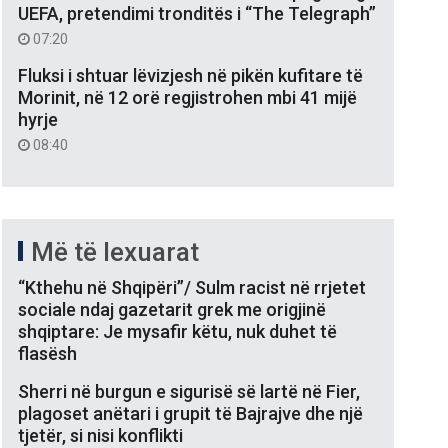
UEFA, pretendimi tronditës i “The Telegraph”
07:20
Fluksi i shtuar lëvizjesh në pikën kufitare të
Morinit, në 12 orë regjistrohen mbi 41 mijë
hyrje
08:40
Më të lexuarat
“Kthehu në Shqipëri”/ Sulm racist në rrjetet
sociale ndaj gazetarit grek me origjinë
shqiptare: Je mysafir këtu, nuk duhet të
flasësh
Sherri në burgun e sigurisë së lartë në Fier,
plagoset anëtari i grupit të Bajrajve dhe një
tjetër, si nisi konflikti