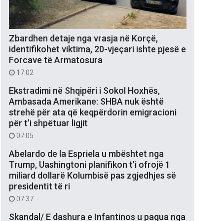
Zbardhen detaje nga vrasja në Korçë,
identifikohet viktima, 20-vjeçari ishte pjesë e
Forcave të Armatosura
17:02
Ekstradimi në Shqipëri i Sokol Hoxhës,
Ambasada Amerikane: SHBA nuk është
strehë për ata që keqpërdorin emigracioni
për t’i shpëtuar ligjit
07:05
Abelardo de la Espriela u mbështet nga
Trump, Uashingtoni planifikon t’i ofrojë 1
miliard dollarë Kolumbisë pas zgjedhjes së
presidentit të ri
07:37
Skandal/ E dashura e Infantinos u pagua nga