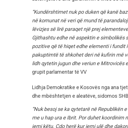
“Kundërshtimet nuk po duken që kanë bazë
në komunat në veri që mund të parandalojn
lëvizjes së lirë paraqet një prej elementev
Gjithashtu edhe në aspektin e simbolikës s
pozitive që të hiqet edhe elementi i fundit 
pakuptimtë të shkohet deri në kufirin më v
lidh qytetin jugun dhe veriun e Mitrovicës e
grupit parlamentar të VV
Lidhja Demokratike e Kosovës nga ana tjetë
dhe mbështetjen e aleatëve, sidomos SHBA
“Nuk besoj se ka qytetarë në Republikën e
me u hap ura e Ibrit. Por duhet koordinim 
jemi këtu. Çdo herë kur jemi ulë dhe dakor