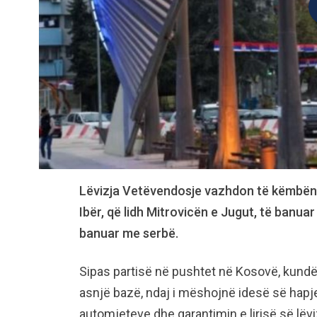
Lëvizja Vetëvendosje vazhdon të këmbëng
Ibër, që lidh Mitrovicën e Jugut, të banua
banuar me serbë.
Sipas partisë në pushtet në Kosovë, kund
asnjë bazë, ndaj i mëshojnë idesë së hapje
automjeteve dhe garantimin e lirisë së lëvi