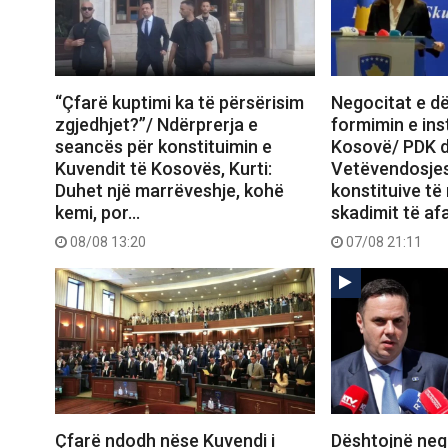
“Çfarë kuptimi ka të përsërisim
Negocitat e d
zgjedhjet?”/ Ndërprerja e
formimin e ins
seancës për konstituimin e
Kosovë/ PDK d
Kuvendit të Kosovës, Kurti:
Vetëvendosje
Duhet një marrëveshje, kohë
konstituive të
kemi, por…
skadimit të af
08/08 13:20
07/08 21:11
Çfarë ndodh nëse Kuvendi i
Dështojnë neg