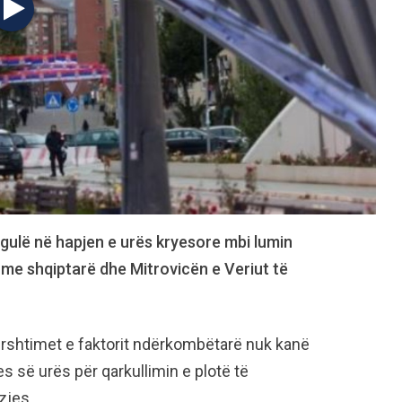
ulë në hapjen e urës kryesore mbi lumin
r me shqiptarë dhe Mitrovicën e Veriut të
ërshtimet e faktorit ndërkombëtarë nuk kanë
s së urës për qarkullimin e plotë të
zjes.