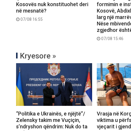
Kosovës nuk konstituohet deri
formimin e ins
në mesnatë?
Kosovë, Abdix
larg një marrëv
07/08 16:55
Nëse mbivendo
zgjedhor ësht
07/08 15:46
Kryesore »
“Politika e Ukrainës, e njëjtë”/
Vrasja në Korç
Zelensky takim me Vuçiçin,
viktima u përf
s’ndryshon qëndrim: Nuk do ta
vjeçarit i gjen