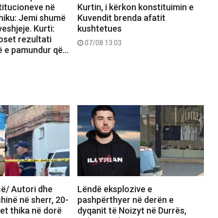
titucioneve në
Kurtin, i kërkon konstituimin e
hiku: Jemi shumë
Kuvendit brenda afatit
eshjeje. Kurti:
kushtetues
set rezultati
07/08 13:03
ë e pamundur që…
ë/ Autori dhe
Lëndë eksplozive e
shinë në sherr, 20-
pashpërthyer në derën e
det thika në dorë
dyqanit të Noizyt në Durrës,