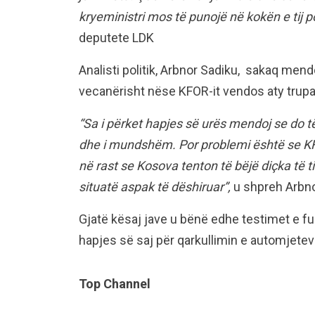
kryeministri mos të punojë në kokën e tij p
deputete LDK
Analisti politik, Arbnor Sadiku, sakaq mend
vecanërisht nëse KFOR-it vendos aty trupat 
“Sa i përket hapjes së urës mendoj se do t
dhe i mundshëm. Por problemi është se KFO
në rast se Kosova tenton të bëjë diçka të t
situatë aspak të dëshiruar”,
u shpreh Arbnor 
Gjatë kësaj jave u bënë edhe testimet e fu
hapjes së saj për qarkullimin e automjetev
Top Channel