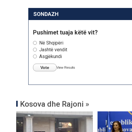
SONDAZH
Pushimet tuaja këtë vit?
Në Shqipëri
Jashtë vendit
Asgjëkundi
Vote
View Results
Kosova dhe Rajoni »