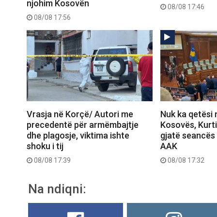
njohim Kosovën
08/08 17:46
08/08 17:56
Vrasja në Korçë/ Autori me
Nuk ka qetësi 
precedentë për armëmbajtje
Kosovës, Kurt
dhe plagosje, viktima ishte
gjatë seancës
shoku i tij
AAK
08/08 17:39
08/08 17:32
Na ndiqni: