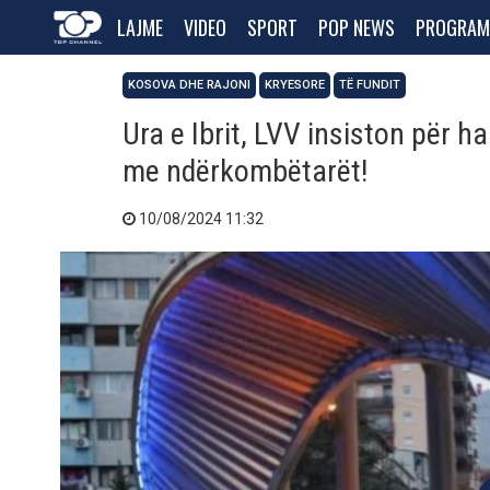
LAJME
VIDEO
SPORT
POP NEWS
PROGRAM
KOSOVA DHE RAJONI
KRYESORE
TË FUNDIT
Ura e Ibrit, LVV insiston për 
me ndërkombëtarët!
10/08/2024 11:32