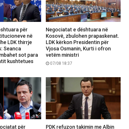
ështuara për
Negociatat e dështuara në
titucioneve në
Kosovë, zbulohen prapaskenat.
he LDK thirrje
LDK kërkon Presidentin për
s: Seanca
Vjosa Osmanin, Kurti i ofron
 mbahet sot para
vetëm ministri
atit kushtetues
07/08 18:37
ociatat për
PDK refuzon takimin me Albin