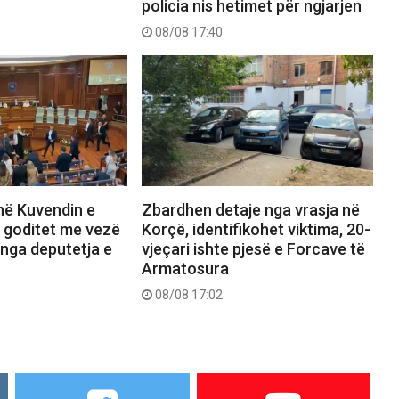
policia nis hetimet për ngjarjen
08/08 17:40
në Kuvendin e
Zbardhen detaje nga vrasja në
i goditet me vezë
Korçë, identifikohet viktima, 20-
 nga deputetja e
vjeçari ishte pjesë e Forcave të
Armatosura
08/08 17:02