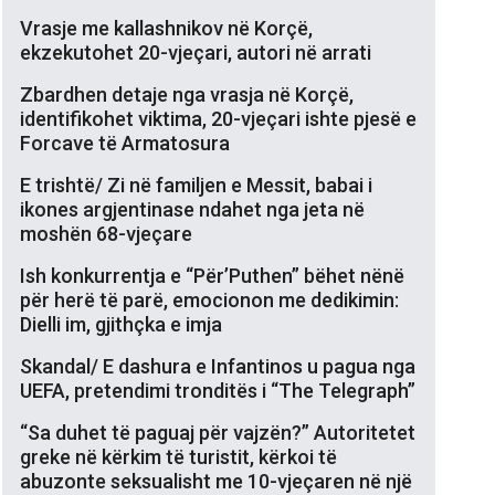
Vrasje me kallashnikov në Korçë,
ekzekutohet 20-vjeçari, autori në arrati
Zbardhen detaje nga vrasja në Korçë,
identifikohet viktima, 20-vjeçari ishte pjesë e
Forcave të Armatosura
E trishtë/ Zi në familjen e Messit, babai i
ikones argjentinase ndahet nga jeta në
moshën 68-vjeçare
Ish konkurrentja e “Për’Puthen” bëhet nënë
për herë të parë, emocionon me dedikimin:
Dielli im, gjithçka e imja
Skandal/ E dashura e Infantinos u pagua nga
UEFA, pretendimi tronditës i “The Telegraph”
“Sa duhet të paguaj për vajzën?” Autoritetet
greke në kërkim të turistit, kërkoi të
abuzonte seksualisht me 10-vjeçaren në një