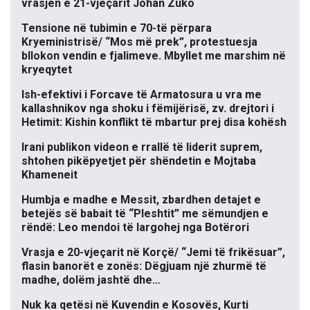
vrasjen e 21-vjeçarit Johan Zuko
Tensione në tubimin e 70-të përpara
Kryeministrisë/ “Mos më prek”, protestuesja
bllokon vendin e fjalimeve. Mbyllet me marshim në
kryeqytet
Ish-efektivi i Forcave të Armatosura u vra me
kallashnikov nga shoku i fëmijërisë, zv. drejtori i
Hetimit: Kishin konflikt të mbartur prej disa kohësh
Irani publikon videon e rrallë të liderit suprem,
shtohen pikëpyetjet për shëndetin e Mojtaba
Khameneit
Humbja e madhe e Messit, zbardhen detajet e
betejës së babait të “Pleshtit” me sëmundjen e
rëndë: Leo mendoi të largohej nga Botërori
Vrasja e 20-vjeçarit në Korçë/ “Jemi të frikësuar”,
flasin banorët e zonës: Dëgjuam një zhurmë të
madhe, dolëm jashtë dhe…
Nuk ka qetësi në Kuvendin e Kosovës, Kurti