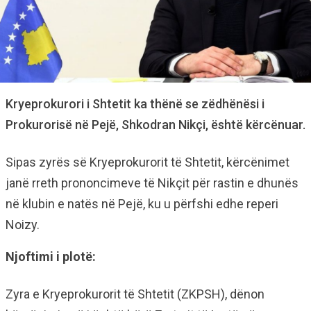
Kryeprokurori i Shtetit ka thënë se zëdhënësi i
Prokurorisë në Pejë, Shkodran Nikçi, është kërcënuar.
Sipas zyrës së Kryeprokurorit të Shtetit, kërcënimet
janë rreth prononcimeve të Nikçit për rastin e dhunës
në klubin e natës në Pejë, ku u përfshi edhe reperi
Noizy.
Njoftimi i plotë:
Zyra e Kryeprokurorit të Shtetit (ZKPSH), dënon