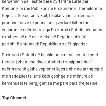
kërcënimin që i është bërë Zyrtarit të Lartë për
Komunikim me Publikun në Prokurorinë Themelore të
Pejës, z.Shkodran Nikçit, të cilat vijnë si rrjedhojë
prononcimeve të punës së tij zyrtare lidhur me
veprimet e ndërmarra nga Prokurori i Shtetit për rastin
e rrahjes në një diskotekë në Pejë, ku ishin të
përfshirë shtetas të Republikës së Shqipërisë.
Prokurori i Shtetit në bashkëpunim me institucionet
tjera ligj zbatuese dhe autoritetet shqiptare do t’i
ndërmarrë të gjitha veprimet ligjore dhe do ta trajtojnë
me seriozitet të lartë këtë çështje, në mënyrë që
kërcënuesi të përgjigjet sa më parë para drejtësisë.
Top Channel