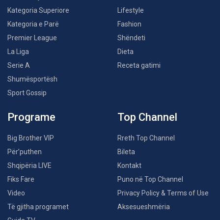
Kategoria Superiore
Lifestyle
Kategoria e Parë
Fashion
Premier League
Shëndeti
La Liga
Dieta
Serie A
Receta gatimi
Shumësportësh
Sport Gossip
Programe
Top Channel
Big Brother VIP
Rreth Top Channel
Për’puthen
Bileta
Shqipëria LIVE
Kontakt
Fiks Fare
Puno në Top Channel
Video
Privacy Policy & Terms of Use
Të gjitha programet
Aksesueshmëria