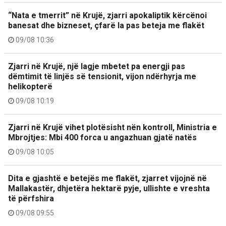
“Nata e tmerrit” në Krujë, zjarri apokaliptik kërcënoi
banesat dhe bizneset, çfarë la pas beteja me flakët
09/08 10:36
Zjarri në Krujë, një lagje mbetet pa energji pas
dëmtimit të linjës së tensionit, vijon ndërhyrja me
helikopterë
09/08 10:19
Zjarri në Krujë vihet plotësisht nën kontroll, Ministria e
Mbrojtjes: Mbi 400 forca u angazhuan gjatë natës
09/08 10:05
Dita e gjashtë e betejës me flakët, zjarret vijojnë në
Mallakastër, dhjetëra hektarë pyje, ullishte e vreshta
të përfshira
09/08 09:55