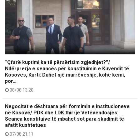
“Çfarë kuptimi ka të përsërisim zgjedhjet?”/
Ndërprerja e seancës për konstituimin e Kuvendit të
Kosovës, Kurti: Duhet një marrëveshje, kohë kemi,
por…
08/08 13:20
Negocitat e dështuara për formimin e institucioneve
në Kosovë/ PDK dhe LDK thirrje Vetëvendosjes:
Seanca konstituive të mbahet sot para skadimit të
afatit kushtetues
07/08 21:11