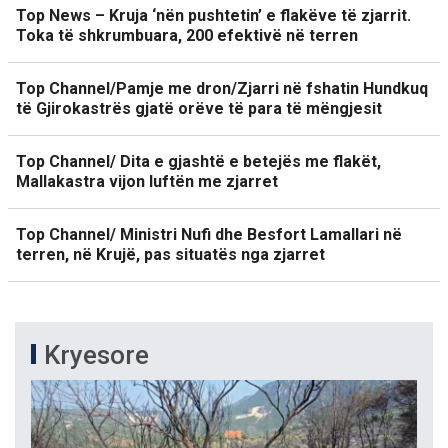
Top News – Kruja ‘nën pushtetin’ e flakëve të zjarrit.
Toka të shkrumbuara, 200 efektivë në terren
Top Channel/Pamje me dron/Zjarri në fshatin Hundkuq
të Gjirokastrës gjatë orëve të para të mëngjesit
Top Channel/ Dita e gjashtë e betejës me flakët,
Mallakastra vijon luftën me zjarret
Top Channel/ Ministri Nufi dhe Besfort Lamallari në
terren, në Krujë, pas situatës nga zjarret
Kryesore