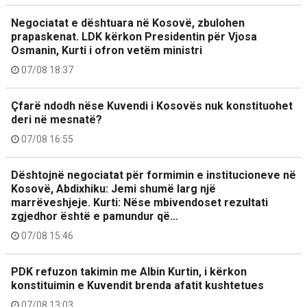
Negociatat e dështuara në Kosovë, zbulohen
prapaskenat. LDK kërkon Presidentin për Vjosa
Osmanin, Kurti i ofron vetëm ministri
07/08 18:37
Çfarë ndodh nëse Kuvendi i Kosovës nuk konstituohet
deri në mesnatë?
07/08 16:55
Dështojnë negociatat për formimin e institucioneve në
Kosovë, Abdixhiku: Jemi shumë larg një
marrëveshjeje. Kurti: Nëse mbivendoset rezultati
zgjedhor është e pamundur që…
07/08 15:46
PDK refuzon takimin me Albin Kurtin, i kërkon
konstituimin e Kuvendit brenda afatit kushtetues
07/08 13:03