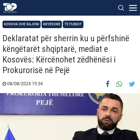
KOSOVA DHE RAJONI
KRYESORE
TË FUNDIT
Deklaratat për sherrin ku u përfshinë
këngëtarët shqiptarë, mediat e
Kosovës: Kërcënohet zëdhënësi i
Prokurorisë në Pejë
08/08/2024 19:34