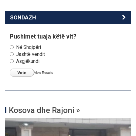
SONDAZH
Pushimet tuaja këtë vit?
Në Shqipëri
Jashtë vendit
Asgjëkundi
Vote
View Results
Kosova dhe Rajoni »