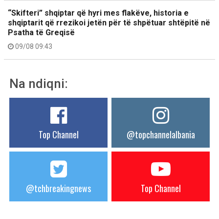
“Skifteri” shqiptar që hyri mes flakëve, historia e
shqiptarit që rrezikoi jetën për të shpëtuar shtëpitë në
Psatha të Greqisë
09/08 09:43
Na ndiqni:
Top Channel
@topchannelalbania
@tchbreakingnews
Top Channel