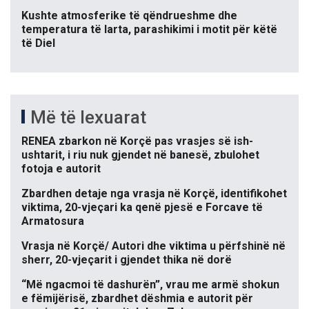
Kushte atmosferike të qëndrueshme dhe
temperatura të larta, parashikimi i motit për këtë
të Diel
Më të lexuarat
RENEA zbarkon në Korçë pas vrasjes së ish-
ushtarit, i riu nuk gjendet në banesë, zbulohet
fotoja e autorit
Zbardhen detaje nga vrasja në Korçë, identifikohet
viktima, 20-vjeçari ka qenë pjesë e Forcave të
Armatosura
Vrasja në Korçë/ Autori dhe viktima u përfshinë në
sherr, 20-vjeçarit i gjendet thika në dorë
“Më ngacmoi të dashurën”, vrau me armë shokun
e fëmijërisë, zbardhet dëshmia e autorit për