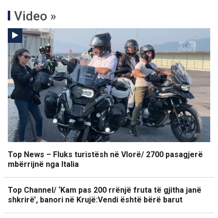
Video »
Top News – Fluks turistësh në Vlorë/ 2700 pasagjerë
mbërrijnë nga Italia
Top Channel/ ‘Kam pas 200 rrënjë fruta të gjitha janë
shkrirë’, banori në Krujë:Vendi është bërë barut