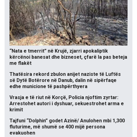
“Nata e tmerrit” në Krujë, zjarri apokaliptik
kërcënoi banesat dhe bizneset, çfarë la pas beteja
me flakët
Thatësira rekord zbulon anijet naziste të Luftës
së Dytë Botërore në Danub, dalin në sipërfaqe
edhe municione të pashpërthyera
Vrasja e të riut në Korçë, Policia njoftim zyrtar:
Arrestohet autori i dyshuar, sekuestrohet arma e
krimit
Tajfuni “Dolphin” godet Azinë/ Anulohen mbi 1,300
fluturime, më shumë se 400 mijë persona
evakuohen