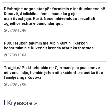
Dështojnë negociatat për formimin e institucioneve në
Kosovë, Abdixhiku: Jemi shumë larg një
marrëveshjeje. Kurti: Nëse mbivendoset rezultati
zgjedhor është e pamundur që…
07/08 15:46
PDK refuzon takimin me Albin Kurtin, i kërkon
konstituimin e Kuvendit brenda afatit kushtetues
07/08 13:03
Tragjike/ Po ktheheshin në Gjermani pas pushimeve
në vendlindje, humbin jetën në aksident tre anëtarët e
familjes nga Kosova
07/08 09:06
Kryesore »