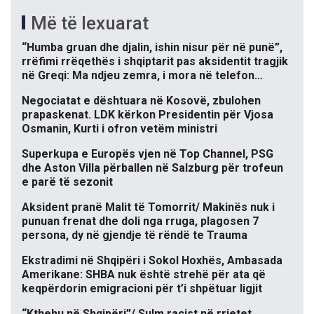
Më të lexuarat
“Humba gruan dhe djalin, ishin nisur për në punë”,
rrëfimi rrëqethës i shqiptarit pas aksidentit tragjik
në Greqi: Ma ndjeu zemra, i mora në telefon…
Negociatat e dështuara në Kosovë, zbulohen
prapaskenat. LDK kërkon Presidentin për Vjosa
Osmanin, Kurti i ofron vetëm ministri
Superkupa e Europës vjen në Top Channel, PSG
dhe Aston Villa përballen në Salzburg për trofeun
e parë të sezonit
Aksident pranë Malit të Tomorrit/ Makinës nuk i
punuan frenat dhe doli nga rruga, plagosen 7
persona, dy në gjendje të rëndë te Trauma
Ekstradimi në Shqipëri i Sokol Hoxhës, Ambasada
Amerikane: SHBA nuk është strehë për ata që
keqpërdorin emigracioni për t’i shpëtuar ligjit
“Kthehu në Shqipëri”/ Sulm racist në rrjetet