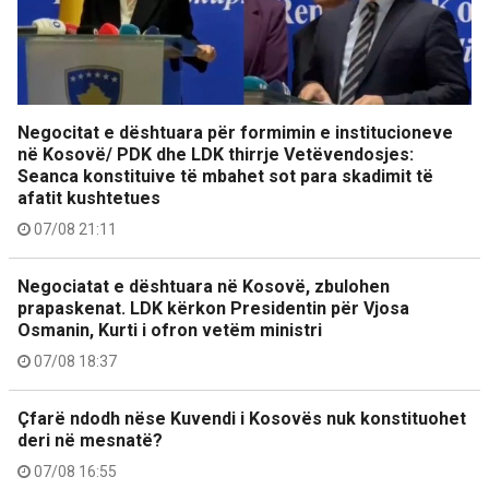
Negocitat e dështuara për formimin e institucioneve
në Kosovë/ PDK dhe LDK thirrje Vetëvendosjes:
Seanca konstituive të mbahet sot para skadimit të
afatit kushtetues
07/08 21:11
Negociatat e dështuara në Kosovë, zbulohen
prapaskenat. LDK kërkon Presidentin për Vjosa
Osmanin, Kurti i ofron vetëm ministri
07/08 18:37
Çfarë ndodh nëse Kuvendi i Kosovës nuk konstituohet
deri në mesnatë?
07/08 16:55