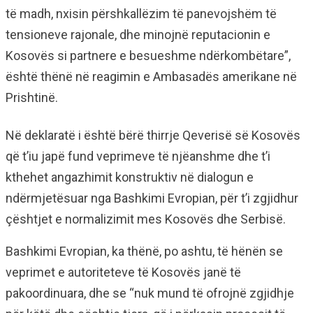
të madh, nxisin përshkallëzim të panevojshëm të
tensioneve rajonale, dhe minojnë reputacionin e
Kosovës si partnere e besueshme ndërkombëtare”,
është thënë në reagimin e Ambasadës amerikane në
Prishtinë.
Në deklaratë i është bërë thirrje Qeverisë së Kosovës
që t’iu japë fund veprimeve të njëanshme dhe t’i
kthehet angazhimit konstruktiv në dialogun e
ndërmjetësuar nga Bashkimi Evropian, për t’i zgjidhur
çështjet e normalizimit mes Kosovës dhe Serbisë.
Bashkimi Evropian, ka thënë, po ashtu, të hënën se
veprimet e autoriteteve të Kosovës janë të
pakoordinuara, dhe se “nuk mund të ofrojnë zgjidhje