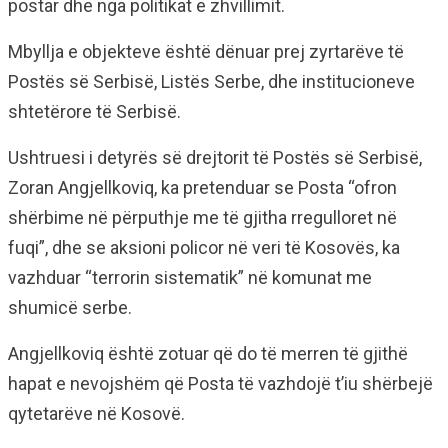
postar dhe nga politikat e zhvillimit.
Mbyllja e objekteve është dënuar prej zyrtarëve të
Postës së Serbisë, Listës Serbe, dhe institucioneve
shtetërore të Serbisë.
Ushtruesi i detyrës së drejtorit të Postës së Serbisë,
Zoran Angjellkoviq, ka pretenduar se Posta “ofron
shërbime në përputhje me të gjitha rregulloret në
fuqi”, dhe se aksioni policor në veri të Kosovës, ka
vazhduar “terrorin sistematik” në komunat me
shumicë serbe.
Angjellkoviq është zotuar që do të merren të gjithë
hapat e nevojshëm që Posta të vazhdojë t’iu shërbejë
qytetarëve në Kosovë.