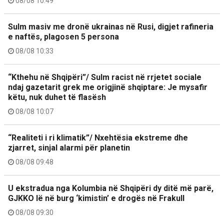
08/08 10:49
Sulm masiv me dronë ukrainas në Rusi, digjet rafineria
e naftës, plagosen 5 persona
08/08 10:33
“Kthehu në Shqipëri”/ Sulm racist në rrjetet sociale
ndaj gazetarit grek me origjinë shqiptare: Je mysafir
këtu, nuk duhet të flasësh
08/08 10:07
“Realiteti i ri klimatik”/ Nxehtësia ekstreme dhe
zjarret, sinjal alarmi për planetin
08/08 09:48
U ekstradua nga Kolumbia në Shqipëri dy ditë më parë,
GJKKO lë në burg ‘kimistin’ e drogës në Frakull
08/08 09:30