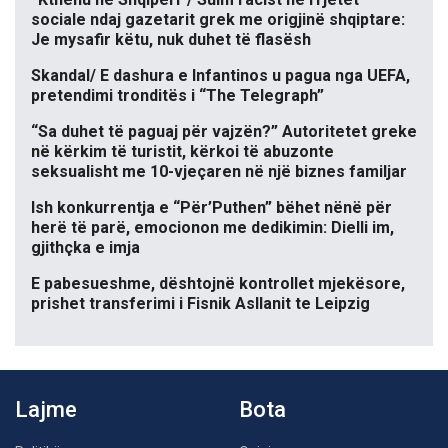
sociale ndaj gazetarit grek me origjinë shqiptare:
Je mysafir këtu, nuk duhet të flasësh
Skandal/ E dashura e Infantinos u pagua nga UEFA,
pretendimi tronditës i “The Telegraph”
“Sa duhet të paguaj për vajzën?” Autoritetet greke
në kërkim të turistit, kërkoi të abuzonte
seksualisht me 10-vjeçaren në një biznes familjar
Ish konkurrentja e “Për’Puthen” bëhet nënë për
herë të parë, emocionon me dedikimin: Dielli im,
gjithçka e imja
E pabesueshme, dështojnë kontrollet mjekësore,
prishet transferimi i Fisnik Asllanit te Leipzig
Lajme
Bota