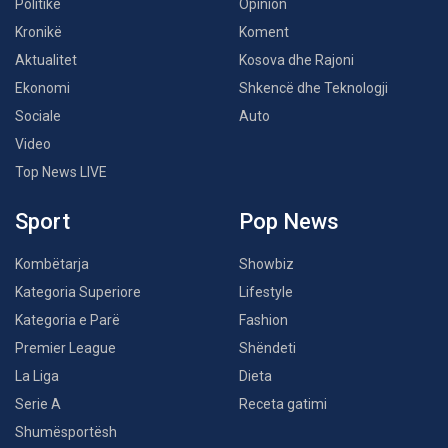
Politikë
Opinion
Kronikë
Koment
Aktualitet
Kosova dhe Rajoni
Ekonomi
Shkencë dhe Teknologji
Sociale
Auto
Video
Top News LIVE
Sport
Pop News
Kombëtarja
Showbiz
Kategoria Superiore
Lifestyle
Kategoria e Parë
Fashion
Premier League
Shëndeti
La Liga
Dieta
Serie A
Receta gatimi
Shumësportësh