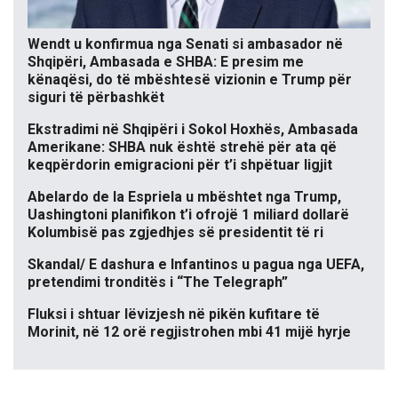
Wendt u konfirmua nga Senati si ambasador në
Shqipëri, Ambasada e SHBA: E presim me
kënaqësi, do të mbështesë vizionin e Trump për
siguri të përbashkët
Ekstradimi në Shqipëri i Sokol Hoxhës, Ambasada
Amerikane: SHBA nuk është strehë për ata që
keqpërdorin emigracioni për t’i shpëtuar ligjit
Abelardo de la Espriela u mbështet nga Trump,
Uashingtoni planifikon t’i ofrojë 1 miliard dollarë
Kolumbisë pas zgjedhjes së presidentit të ri
Skandal/ E dashura e Infantinos u pagua nga UEFA,
pretendimi tronditës i “The Telegraph”
Fluksi i shtuar lëvizjesh në pikën kufitare të
Morinit, në 12 orë regjistrohen mbi 41 mijë hyrje