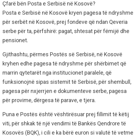
Çfarë bën Posta e Serbisë në Kosovë?
Posta e Serbisë në Kosovë kryen pagesa të ndryshme
për serbët në Kosovë, prej fondeve që ndan Qeveria
serbe për ta, përfshirë: pagat, shtesat për fëmijë dhe
pensionet.
Gjithashtu, përmes Postës së Serbisë, në Kosovë
kryhen edhe pagesa të ndryshme për shërbimet që
marrin qytetarët nga institucionet paralele, që
funksionojnë sipas sistemit të Serbisë, për shembull,
pagesa për nxjerrjen e dokumenteve serbe, pagesa
për provime, dërgesa të parave, e tjera.
Puna e Postës është vështirësuar prej fillimit të këtij
viti, për shkak të një vendimi të Bankës Qendrore të
Kosovës (BQK), i cili e ka bërë euron si valutë të vetme