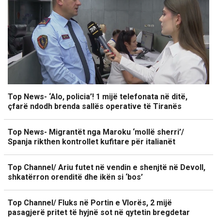
Top News- ‘Alo, policia’! 1 mijë telefonata në ditë,
çfarë ndodh brenda sallës operative të Tiranës
Top News- Migrantët nga Maroku ‘mollë sherri’/
Spanja rikthen kontrollet kufitare për italianët
Top Channel/ Ariu futet në vendin e shenjtë në Devoll,
shkatërron orenditë dhe ikën si ‘bos’
Top Channel/ Fluks në Portin e Vlorës, 2 mijë
pasagjerë pritet të hyjnë sot në qytetin bregdetar