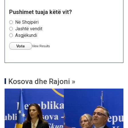
Pushimet tuaja këtë vit?
Në Shqipëri
Jashtë vendit
Asgjëkundi
Vote
View Results
Kosova dhe Rajoni »