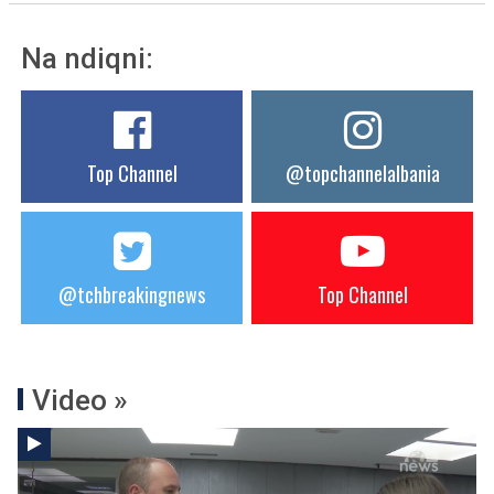
Na ndiqni:
Top Channel
@topchannelalbania
@tchbreakingnews
Top Channel
Video »