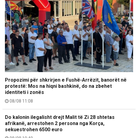
Propozimi për shkrirjen e Fushë-Arrëzit, banorët në
protestë: Mos na hiqni bashkinë, do na zbehet
identiteti i zonës
08/08 11:08
Do kalonin ilegalisht drejt Malit të Zi 28 shtetas
afrikanë, arrestohen 2 persona nga Korça,
sekuestrohen 6500 euro