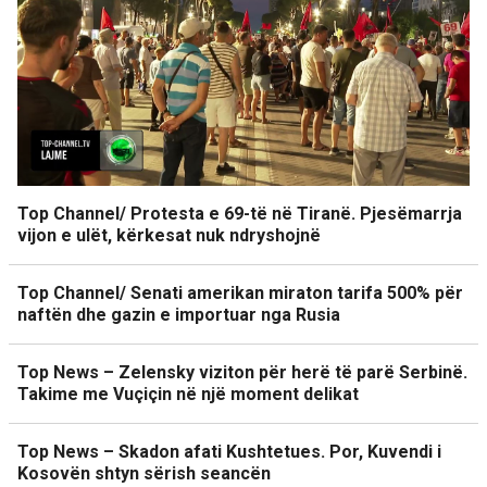
Top Channel/ Protesta e 69-të në Tiranë. Pjesëmarrja
vijon e ulët, kërkesat nuk ndryshojnë
Top Channel/ Senati amerikan miraton tarifa 500% për
naftën dhe gazin e importuar nga Rusia
Top News – Zelensky viziton për herë të parë Serbinë.
Takime me Vuçiçin në një moment delikat
Top News – Skadon afati Kushtetues. Por, Kuvendi i
Kosovën shtyn sërish seancën