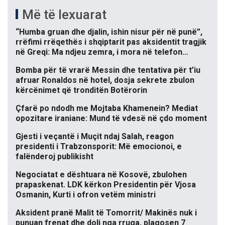
Më të lexuarat
“Humba gruan dhe djalin, ishin nisur për në punë”,
rrëfimi rrëqethës i shqiptarit pas aksidentit tragjik
në Greqi: Ma ndjeu zemra, i mora në telefon…
Bomba për të vrarë Messin dhe tentativa për t’iu
afruar Ronaldos në hotel, dosja sekrete zbulon
kërcënimet që tronditën Botërorin
Çfarë po ndodh me Mojtaba Khamenein? Mediat
opozitare iraniane: Mund të vdesë në çdo moment
Gjesti i veçantë i Muçit ndaj Salah, reagon
presidenti i Trabzonsporit: Më emocionoi, e
falënderoj publikisht
Negociatat e dështuara në Kosovë, zbulohen
prapaskenat. LDK kërkon Presidentin për Vjosa
Osmanin, Kurti i ofron vetëm ministri
Aksident pranë Malit të Tomorrit/ Makinës nuk i
punuan frenat dhe doli nga rruga, plagosen 7