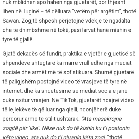
nuk mblidhen apo hahen nga gjuetarët, por thjesht
lihen në luginë – të qëlluara “vetëm për argëtim”, thotë
Sawan. Zogjtë shpesh përjetojnë vdekje të ngadalta
dhe të dhimbshme në tokë, pasi larvat hanë mishin e
tyre të gjallë.
Gjatë dekadës së fundit, praktika e vjetër e gjuetisë së
shpendëve shtegtarë ka marrë vrull edhe nga mediat
sociale dhe armët më të sofistikuara. Shumë gjuetarë
të paligjshëm postojnë video të vrasjeve të tyre në
internet, dhe ka shqetësime se mediat sociale janë
duke nxitur vrasjen. Në TikTok, gjuetarët ndajnë video
të lejlekëve të qëlluar nga qielli, ndonjëherë duke
përdorur armë të stilit ushtarak
. “Ata masakrojnë
zogjtë për ‘like’. Nëse nuk do të kishin ku t’i postonin
këto video, ata nuk do t’i gjuanin këta zogj,
“thotë