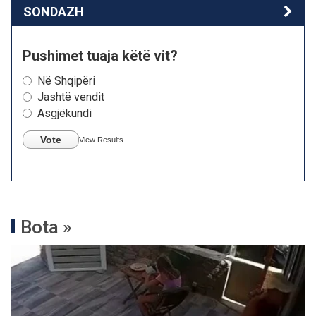
SONDAZH
Pushimet tuaja këtë vit?
Në Shqipëri
Jashtë vendit
Asgjëkundi
Vote
View Results
Bota »