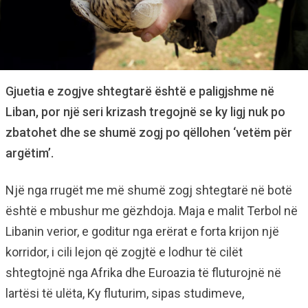
Gjuetia e zogjve shtegtarë është e paligjshme në
Liban, por një seri krizash tregojnë se ky ligj nuk po
zbatohet dhe se shumë zogj po qëllohen ‘vetëm për
argëtim’.
Një nga rrugët me më shumë zogj shtegtarë në botë
është e mbushur me gëzhdoja. Maja e malit Terbol në
Libanin verior, e goditur nga erërat e forta krijon një
korridor, i cili lejon që zogjtë e lodhur të cilët
shtegtojnë nga Afrika dhe Euroazia të fluturojnë në
lartësi të ulëta, Ky fluturim, sipas studimeve,