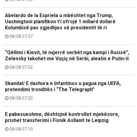
Abelardo de la Espriela u mbështet nga Trump,
Uashingtoni planifikon t’i ofrojë 1 miliard dollarë
Kolumbisë pas zgjedhjes së presidentit të ri
08/08 07:37
“Qëllimi i Kievit, të nxjerrë serbët nga kampi i Rusisë”,
Zelensky takohet me Vuçiç në Serbi, aleatin e Putin-it
08/08 07:32
Skandal/ E dashura e Infantinos u pagua nga UEFA,
pretendimi tronditës i “The Telegraph”
08/08 07:20
E pabesueshme, dështojnë kontrollet mjekësore,
prishet transferimi i Fisnik Asllanit te Leipzig
08/08 07:10