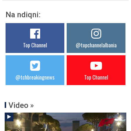
Na ndiqni:
Top Channel
@topchannelalbania
@tchbreakingnews
Top Channel
Video »