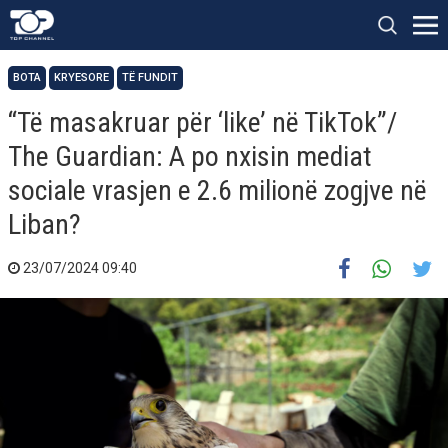
BOTA
KRYESORE
TË FUNDIT
“Të masakruar për ‘like’ në TikTok”/
The Guardian: A po nxisin mediat
sociale vrasjen e 2.6 milionë zogjve në
Liban?
23/07/2024 09:40