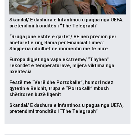
Skandal/ E dashura e Infantinos u pagua nga UEFA,
pretendimi tronditës i “The Telegraph”
“Rruga jonë është e qartë”/ BE nën presion për
anëtarët e rinj, Rama për Financial Times:
Shqipëria ndodhet në momentin më të mirë
Europa digjet nga vapa ekstreme/ “Thyhen”
rekordet e temperaturave, mijëra viktima nga
nxehtësia
Festë me “Verë dhe Portokalle”, humori ndez
qytetin e Belshit, trupa e “Portokalli” mbush
shëtitoren buzë liqenit
Skandal/ E dashura e Infantinos u pagua nga UEFA,
pretendimi tronditës i “The Telegraph”