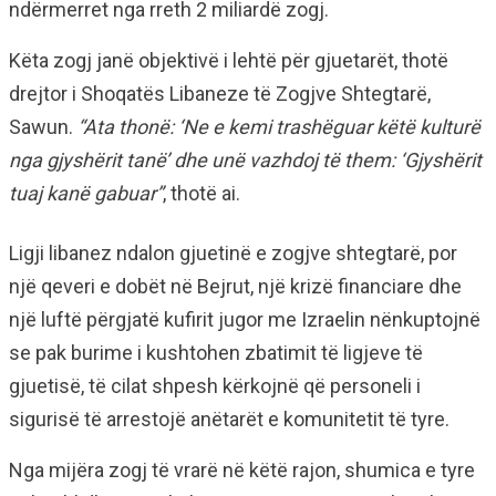
ndërmerret nga rreth 2 miliardë zogj.
Këta zogj janë objektivë i lehtë për gjuetarët, thotë
drejtor i Shoqatës Libaneze të Zogjve Shtegtarë,
Sawun.
“Ata thonë: ‘Ne e kemi trashëguar këtë kulturë
nga gjyshërit tanë’ dhe unë vazhdoj të them: ‘Gjyshërit
tuaj kanë gabuar”
, thotë ai.
Ligji libanez ndalon gjuetinë e zogjve shtegtarë, por
një qeveri e dobët në Bejrut, një krizë financiare dhe
një luftë përgjatë kufirit jugor me Izraelin nënkuptojnë
se pak burime i kushtohen zbatimit të ligjeve të
gjuetisë, të cilat shpesh kërkojnë që personeli i
sigurisë të arrestojë anëtarët e komunitetit të tyre.
Nga mijëra zogj të vrarë në këtë rajon, shumica e tyre