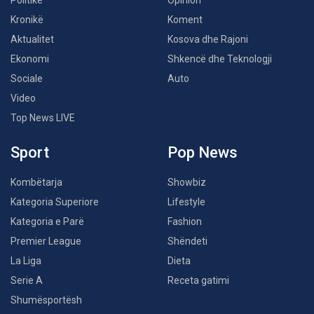
Politikë
Opinion
Kronikë
Koment
Aktualitet
Kosova dhe Rajoni
Ekonomi
Shkencë dhe Teknologji
Sociale
Auto
Video
Top News LIVE
Sport
Pop News
Kombëtarja
Showbiz
Kategoria Superiore
Lifestyle
Kategoria e Parë
Fashion
Premier League
Shëndeti
La Liga
Dieta
Serie A
Receta gatimi
Shumësportësh