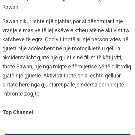
Sawan.
Sawan dikur ishte një gjahtar, por si dëshmitar i një
vrasjeje masive të lejlekëve e ktheu atë në aktivist tw
kafshëve të egra. Çdo vit thotë ai, një person vdes në
gjueti. Një adoleshent në një motoçikletë u qëllua
aksidentalisht gjatë një gjuetie në fillim të këtij viti,
thotë Sawan, një nga miqtë e fëmijërisë së të cilit vdiq
gjatë një gjuetie. Aktivisti thotë se ai është qëlluar
shtatë herë nga gjuetarët pa leje ndërsa përpiqej të
mbronte zogjtë.
Top Channel