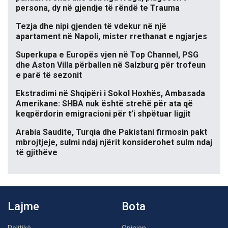
persona, dy në gjendje të rëndë te Trauma
Tezja dhe nipi gjenden të vdekur në një
apartament në Napoli, mister rrethanat e ngjarjes
Superkupa e Europës vjen në Top Channel, PSG
dhe Aston Villa përballen në Salzburg për trofeun
e parë të sezonit
Ekstradimi në Shqipëri i Sokol Hoxhës, Ambasada
Amerikane: SHBA nuk është strehë për ata që
keqpërdorin emigracioni për t’i shpëtuar ligjit
Arabia Saudite, Turqia dhe Pakistani firmosin pakt
mbrojtjeje, sulmi ndaj njërit konsiderohet sulm ndaj
të gjithëve
Lajme
Bota