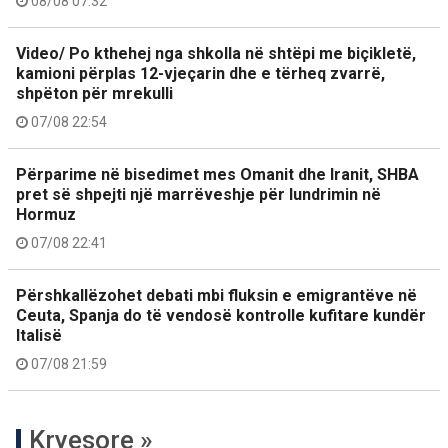
08/08 07:32
Video/ Po kthehej nga shkolla në shtëpi me biçikletë,
kamioni përplas 12-vjeçarin dhe e tërheq zvarrë,
shpëton për mrekulli
07/08 22:54
Përparime në bisedimet mes Omanit dhe Iranit, SHBA
pret së shpejti një marrëveshje për lundrimin në
Hormuz
07/08 22:41
Përshkallëzohet debati mbi fluksin e emigrantëve në
Ceuta, Spanja do të vendosë kontrolle kufitare kundër
Italisë
07/08 21:59
Kryesore »