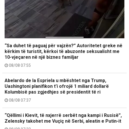
“Sa duhet të paguaj për vajzën?” Autoritetet greke në
kërkim të turistit, kërkoi të abuzonte seksualisht me
10-vjeçaren në një biznes familjar
08/08 07:55
Abelardo de la Espriela u mbështet nga Trump,
Uashingtoni planifikon t’i ofrojë 1 miliard dollarë
Kolumbisë pas zgjedhjes së presidentit të ri
08/08 07:37
“Qëllimi i Kievit, të nxjerrë serbët nga kampi i Rusisë”,
Zelensky takohet me Vuçiç në Serbi, aleatin e Putin-it