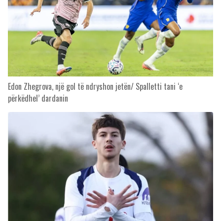
Edon Zhegrova, një gol të ndryshon jetën/ Spalletti tani ‘e
përkëdhel’ dardanin