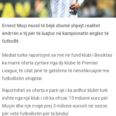
Ernest Muçi mund të bëjë shumë shpejt realitet
ëndrrën e tij për të luajtur në kampionatin anglez të
futbollit.
Mediat turke raportojnë se më në fund klubi i Besiktas
ka marrë oferta zyrtare nga dy klube të Premier
League, të cilat janë të gatshme të nënshkruajnë me
futbollistin shqiptar.
Raportohet se oferta e parë që i ka ardhur klubit turk
është nga një klub i cili ka ofruar 15 milionë euro për
Muçin dhe një rrogë prej 3 milionë eurosh në sezon
për vetë futbollistin për ta bindur.