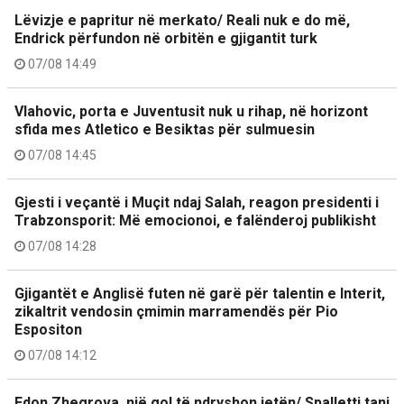
Lëvizje e papritur në merkato/ Reali nuk e do më,
Endrick përfundon në orbitën e gjigantit turk
07/08 14:49
Vlahovic, porta e Juventusit nuk u rihap, në horizont
sfida mes Atletico e Besiktas për sulmuesin
07/08 14:45
Gjesti i veçantë i Muçit ndaj Salah, reagon presidenti i
Trabzonsporit: Më emocionoi, e falënderoj publikisht
07/08 14:28
Gjigantët e Anglisë futen në garë për talentin e Interit,
zikaltrit vendosin çmimin marramendës për Pio
Espositon
07/08 14:12
Edon Zhegrova, një gol të ndryshon jetën/ Spalletti tani