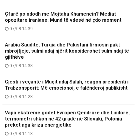
Çfarë po ndodh me Mojtaba Khamenein? Mediat
opozitare iraniane: Mund të vdesë në çdo moment
07/08 14:39
Arabia Saudite, Turqia dhe Pakistani firmosin pakt
mbrojtjeje, sulmi ndaj njërit konsiderohet sulm ndaj të
gjithëve
07/08 14:38
Gjesti i veçantë i Muçit ndaj Salah, reagon presidenti i
Trabzonsporit: Më emocionoi, e falënderoj publikisht
07/08 14:28
Vapa ekstreme godet Evropën Qendrore dhe Lindore,
termometri shkon në 42 gradë në Sllovaki, Polonia
preket nga kriza energjetike
07/08 14:18