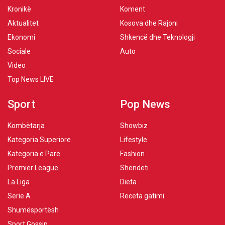
Kronikë
Koment
Aktualitet
Kosova dhe Rajoni
Ekonomi
Shkencë dhe Teknologji
Sociale
Auto
Video
Top News LIVE
Sport
Pop News
Kombëtarja
Showbiz
Kategoria Superiore
Lifestyle
Kategoria e Parë
Fashion
Premier League
Shëndeti
La Liga
Dieta
Serie A
Receta gatimi
Shumësportësh
Sport Gossip