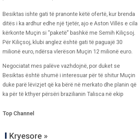
Besiktas ishte gati të pranonte këtë ofertë, kur brenda
ditës i ka ardhur edhe një tjetër, ajo e Aston Villës e cila
kërkonte Muçin si “paketë” bashkë me Semih Kiliçsoj.
Për Kiliçsoj, klubi anglez është gati të paguajë 30
milionë euro, ndërsa vlerëson Muçin 12 milionë euro.
Negociatat mes palëve vazhdojnë, por duket se
Besiktas është shumë i interesuar për të shitur Muçin
duke parë lëvizjet që ka bërë në merkato dhe planin që
ka për të kthyer përsëri brazilianin Talisca në ekip
Top Channel
Kryesore »