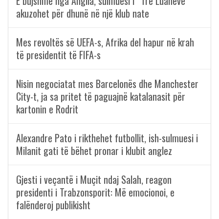
E bujshme nga Anglia, sulmuesi i “Tre Luanëve”
akuzohet për dhunë në një klub nate
Mes revoltës së UEFA-s, Afrika del hapur në krah
të presidentit të FIFA-s
Nisin negociatat mes Barcelonës dhe Manchester
City-t, ja sa pritet të paguajnë katalanasit për
kartonin e Rodrit
Alexandre Pato i rikthehet futbollit, ish-sulmuesi i
Milanit gati të bëhet pronar i klubit anglez
Gjesti i veçantë i Muçit ndaj Salah, reagon
presidenti i Trabzonsporit: Më emocionoi, e
falënderoj publikisht