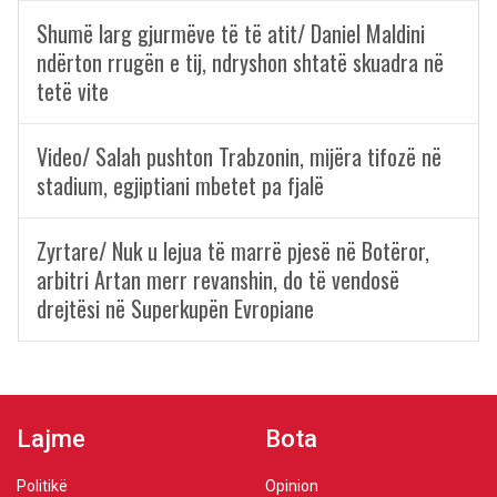
Shumë larg gjurmëve të të atit/ Daniel Maldini
ndërton rrugën e tij, ndryshon shtatë skuadra në
tetë vite
Video/ Salah pushton Trabzonin, mijëra tifozë në
stadium, egjiptiani mbetet pa fjalë
Zyrtare/ Nuk u lejua të marrë pjesë në Botëror,
arbitri Artan merr revanshin, do të vendosë
drejtësi në Superkupën Evropiane
Lajme
Bota
Politikë
Opinion