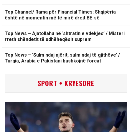
Top Channel/ Rama për Financial Times: Shqipëria
është në momentin më të mirë drejt BE-së
Top News – Ajatollahu në ‘shtratin e vdekjes’ / Misteri
rreth shëndetit të udhëheqësit suprem
Top News – ‘Sulm ndaj njërit, sulm ndaj të gjithëve’ /
Turqia, Arabia e Pakistani bashkojnë forcat
SPORT • KRYESORE