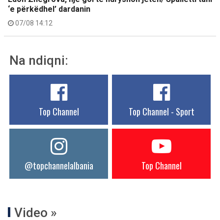
‘e përkëdhel’ dardanin
07/08 14:12
Na ndiqni:
Top Channel
Top Channel - Sport
@topchannelalbania
Top Channel
Video »