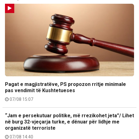
Pagat e magjistratëve, PS propozon rritje minimale
pas vendimit të Kushtetueses
07/08 15:07
“Jam e persekutuar politike, më rrezikohet jeta”/ Lihet
në burg 32-vjeçarja turke, e dënuar për lidhje me
organizatë terroriste
07/08 14:40