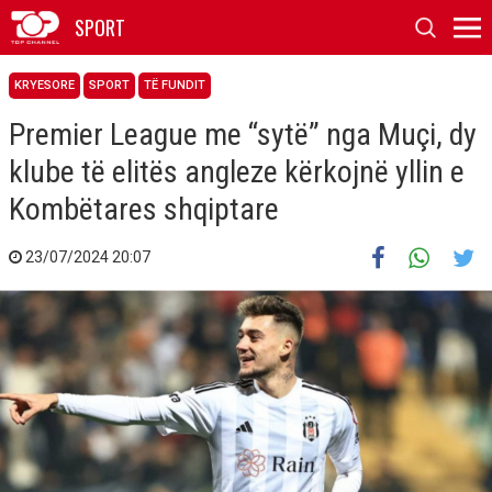
SPORT
KRYESORE
SPORT
TË FUNDIT
Premier League me “sytë” nga Muçi, dy
klube të elitës angleze kërkojnë yllin e
Kombëtares shqiptare
23/07/2024 20:07