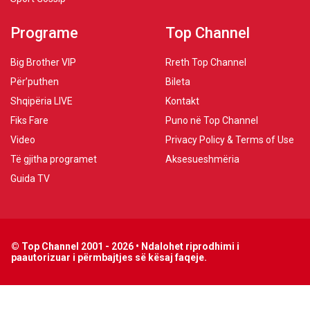
Programe
Top Channel
Big Brother VIP
Rreth Top Channel
Për’puthen
Bileta
Shqipëria LIVE
Kontakt
Fiks Fare
Puno në Top Channel
Video
Privacy Policy & Terms of Use
Të gjitha programet
Aksesueshmëria
Guida TV
© Top Channel 2001 - 2026 • Ndalohet riprodhimi i
paautorizuar i përmbajtjes së kësaj faqeje.