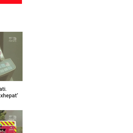
ti.
 xhepat’