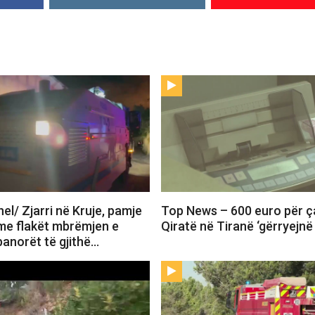
l/ Zjarri në Kruje, pamje
Top News – 600 euro për ça
 me flakët mbrëmjen e
Qiratë në Tiranë ‘gërryejnë
banorët të gjithë…