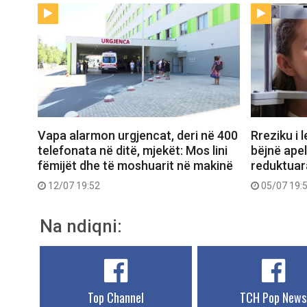
Vapa alarmon urgjencat, deri në 400
Rreziku i 
telefonata në ditë, mjekët: Mos lini
bëjnë ape
fëmijët dhe të moshuarit në makinë
reduktuara
12/07 19:52
05/07 19:
Na ndiqni:
Top Channel
TCH Pop News