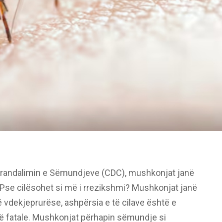
Parandalimin e Sëmundjeve (CDC), mushkonjat janë
Pse cilësohet si më i rrezikshmi? Mushkonjat janë
vdekjeprurëse, ashpërsia e të cilave është e
 fatale. Mushkonjat përhapin sëmundje si