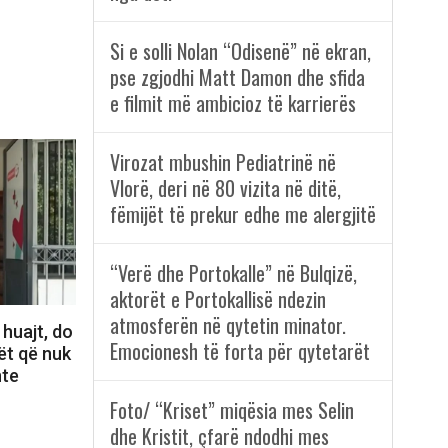
Si e solli Nolan “Odisenë” në ekran,
pse zgjodhi Matt Damon dhe sfida
e filmit më ambicioz të karrierës
Virozat mbushin Pediatrinë në
Vlorë, deri në 80 vizita në ditë,
fëmijët të prekur edhe me alergjitë
“Verë dhe Portokalle” në Bulqizë,
aktorët e Portokallisë ndezin
atmosferën në qytetin minator.
 huajt, do
Emocionesh të forta për qytetarët
ët që nuk
nte
Foto/ “Kriset” miqësia mes Selin
dhe Kristit, çfarë ndodhi mes