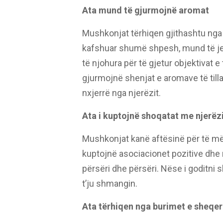
Ata mund të gjurmojnë aromat
Mushkonjat tërhiqen gjithashtu nga 
kafshuar shumë shpesh, mund të je
të njohura për të gjetur objektivat 
gjurmojnë shenjat e aromave të tilla 
nxjerrë nga njerëzit.
Ata i kuptojnë shoqatat me njerëz
Mushkonjat kanë aftësinë për të mës
kuptojnë asociacionet pozitive dhe 
përsëri dhe përsëri. Nëse i goditni 
t’ju shmangin.
Ata tërhiqen nga burimet e sheqer