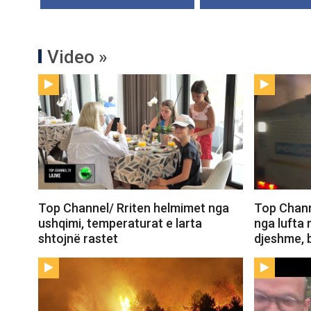
Video »
Top Channel/ Rriten helmimet nga
Top Channe
ushqimi, temperaturat e larta
nga lufta
shtojnë rastet
djeshme, 