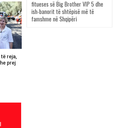
fitueses së Big Brother VIP 5 dhe
ish-banorit të shtëpisë më të
famshme në Shqipëri
të reja,
dhe prej
l