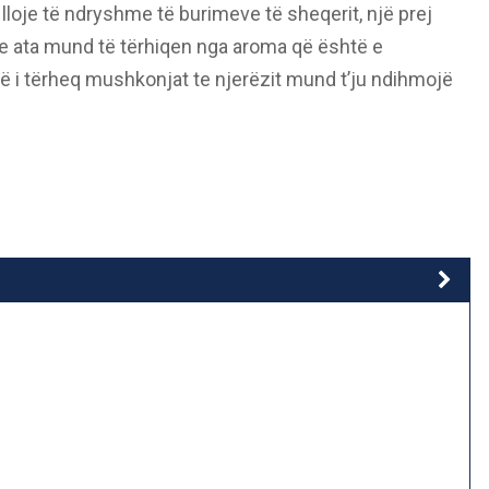
lloje të ndryshme të burimeve të sheqerit, një prej
 se ata mund të tërhiqen nga aroma që është e
ë i tërheq mushkonjat te njerëzit mund t’ju ndihmojë