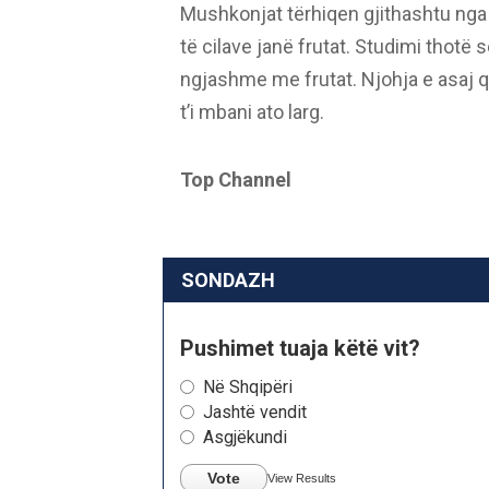
Mushkonjat tërhiqen gjithashtu nga 
të cilave janë frutat. Studimi thotë
ngjashme me frutat. Njohja e asaj q
t’i mbani ato larg.
Top Channel
SONDAZH
Pushimet tuaja këtë vit?
Në Shqipëri
Jashtë vendit
Asgjëkundi
Vote
View Results