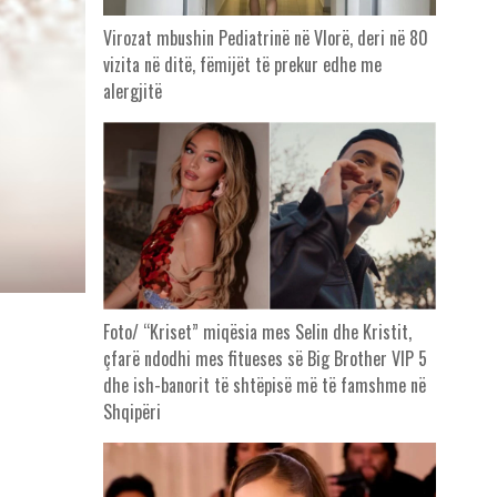
Virozat mbushin Pediatrinë në Vlorë, deri në 80
vizita në ditë, fëmijët të prekur edhe me
alergjitë
Foto/ “Kriset” miqësia mes Selin dhe Kristit,
çfarë ndodhi mes fitueses së Big Brother VIP 5
dhe ish-banorit të shtëpisë më të famshme në
Shqipëri