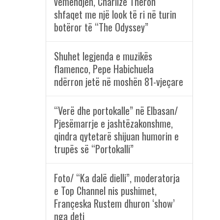
vëmendjen, Charlize Theron
shfaqet me një look të ri në turin
botëror të “The Odyssey”
Shuhet legjenda e muzikës
flamenco, Pepe Habichuela
ndërron jetë në moshën 81-vjeçare
“Verë dhe portokalle” në Elbasan/
Pjesëmarrje e jashtëzakonshme,
qindra qytetarë shijuan humorin e
trupës së “Portokalli”
Foto/ “Ka dalë dielli”, moderatorja
e Top Channel nis pushimet,
Françeska Rustem dhuron ‘show’
nga deti