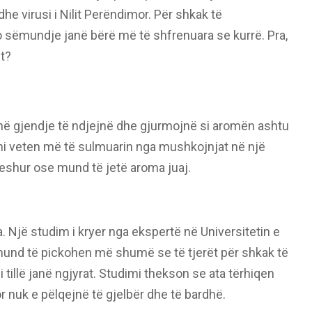
he virusi i Nilit Perëndimor. Për shkak të
o sëmundje janë bërë më të shfrenuara se kurrë. Pra,
it?
në gjendje të ndjejnë dhe gjurmojnë si aromën ashtu
ni veten më të sulmuarin nga mushkojnjat në një
veshur ose mund të jetë aroma juaj.
. Një studim i kryer nga ekspertë në Universitetin e
 mund të pickohen më shumë se të tjerët për shkak të
 tillë janë ngjyrat. Studimi thekson se ata tërhiqen
or nuk e pëlqejnë të gjelbër dhe të bardhë.