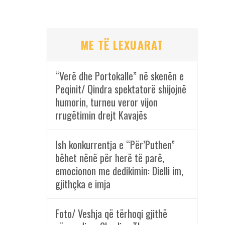
ME TË LEXUARAT
“Verë dhe Portokalle” në skenën e
Peqinit/ Qindra spektatorë shijojnë
humorin, turneu veror vijon
rrugëtimin drejt Kavajës
Ish konkurrentja e “Për’Puthen”
bëhet nënë për herë të parë,
emocionon me dedikimin: Dielli im,
gjithçka e imja
Foto/ Veshja që tërhoqi gjithë