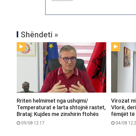
Shëndeti »
Rriten helmimet nga ushqimi/
Virozat m
Temperaturat e larta shtojnë rastet,
Vlorë, deri
Brataj: Kujdes me zinxhirin ftohës
fëmijët të
09/08 12:17
04/08 12: