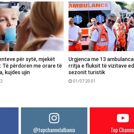
lenteve për sytë, mjekët
Urgjenca me 13 ambulanca 
l: Të përdoren me orare të
rritja e fluksit të vizitave e
, kujdes ujin
sezonit turistik
52
01/07 20:01
@topchannelalbania
Top Channe