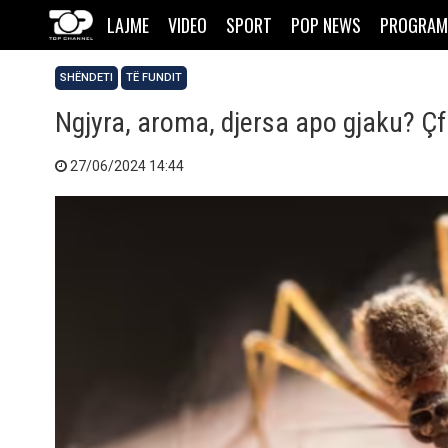
LAJME
VIDEO
SPORT
POP NEWS
PROGRAM
SHËNDETI
TË FUNDIT
Ngjyra, aroma, djersa apo gjaku? Çf
27/06/2024 14:44