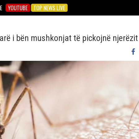
E
YOUTUBE
TOP NEWS LIVE
arë i bën mushkonjat të pickojnë njerëzit