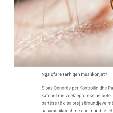
Nga çfarë tërhiqen mushkonjat?
Sipas Qendrës për Kontrollin dhe 
kafshët më vdekjeprurëse në botë. 
bartëse të disa prej sëmundjeve më 
paparashikueshme dhe mund të jetë