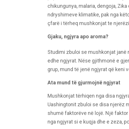
chikungunya, malaria, dengoja, Zika d
ndryshimeve klimatike, pak nga kët
çfarë i tërheq mushkonjat te njerëz
Gjaku, ngjyra apo aroma?
Studimi zbuloi se mushkonjat janë 
edhe ngjyrat. Nëse gjithmonë e gje
grup, mund të jenë ngjyrat që keni 
Ata mund të gjurmojnë ngjyrat
Mushkonjat tërhiqen nga disa ngjyra
Uashingtonit zbuloi se disa njerëz
shumë faktorëve në lojë. Një faktor i
nga ngjyrat si e kuqja dhe e zeza, p