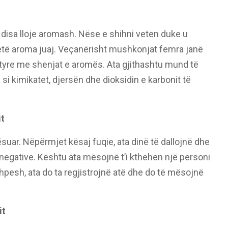
disa lloje aromash. Nëse e shihni veten duke u
të aroma juaj. Veçanërisht mushkonjat femra janë
e tyre me shenjat e aromës. Ata gjithashtu mund të
si kimikatet, djersën dhe dioksidin e karbonit të
it
uar. Nëpërmjet kësaj fuqie, ata dinë të dallojnë dhe
negative. Kështu ata mësojnë t’i kthehen një personi
shpesh, ata do ta regjistrojnë atë dhe do të mësojnë
it