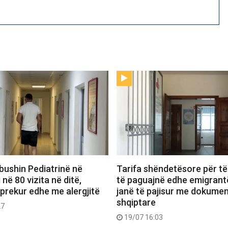
bushin Pediatrinë në
Tarifa shëndetësore për të
 në 80 vizita në ditë,
të paguajnë edhe emigrant
 prekur edhe me alergjitë
janë të pajisur me dokume
shqiptare
27
19/07 16:03