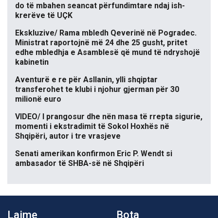
do të mbahen seancat përfundimtare ndaj ish-
krerëve të UÇK
Ekskluzive/ Rama mbledh Qeverinë në Pogradec.
Ministrat raportojnë më 24 dhe 25 gusht, pritet
edhe mbledhja e Asamblesë që mund të ndryshojë
kabinetin
Aventurë e re për Asllanin, ylli shqiptar
transferohet te klubi i njohur gjerman për 30
milionë euro
VIDEO/ I prangosur dhe nën masa të rrepta sigurie,
momenti i ekstradimit të Sokol Hoxhës në
Shqipëri, autor i tre vrasjeve
Senati amerikan konfirmon Eric P. Wendt si
ambasador të SHBA-së në Shqipëri
Lajme
Bota