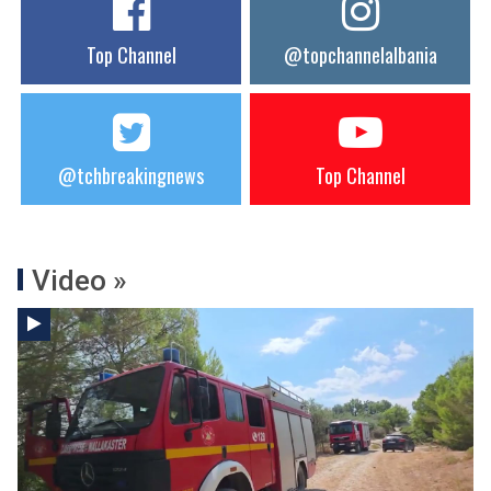
Top Channel
@topchannelalbania
@tchbreakingnews
Top Channel
Video »