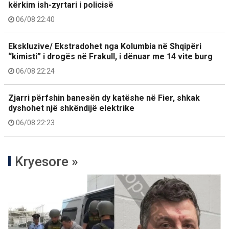
kërkim ish-zyrtari i policisë
06/08 22:40
Ekskluzive/ Ekstradohet nga Kolumbia në Shqipëri
“kimisti” i drogës në Frakull, i dënuar me 14 vite burg
06/08 22:24
Zjarri përfshin banesën dy katëshe në Fier, shkak
dyshohet një shkëndijë elektrike
06/08 22:23
Kryesore »