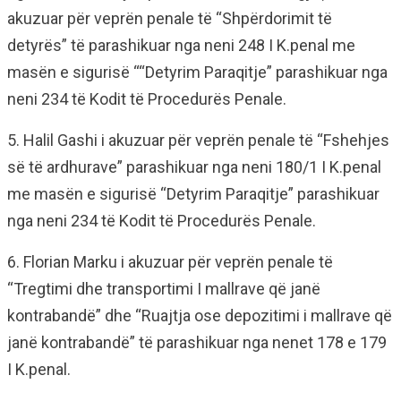
akuzuar për veprën penale të “Shpërdorimit të
detyrës” të parashikuar nga neni 248 I K.penal me
masën e sigurisë ““Detyrim Paraqitje” parashikuar nga
neni 234 të Kodit të Procedurës Penale.
5. Halil Gashi i akuzuar për veprën penale të “Fshehjes
së të ardhurave” parashikuar nga neni 180/1 I K.penal
me masën e sigurisë “Detyrim Paraqitje” parashikuar
nga neni 234 të Kodit të Procedurës Penale.
6. Florian Marku i akuzuar për veprën penale të
“Tregtimi dhe transportimi I mallrave që janë
kontrabandë” dhe “Ruajtja ose depozitimi i mallrave që
janë kontrabandë” të parashikuar nga nenet 178 e 179
I K.penal.