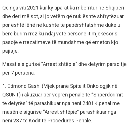
Që nga viti 2021 kur ky aparat ka mbërritur në Shqipëri
dhe deri më sot, ai jo vetëm që nuk është shfrytëzuar
por është lënë në kushte të papërshtatshme duke u
bërë burim rreziku ndaj vete personelit mjekesor si
pasojë e rrezatimeve të mundshme që emeton kjo
pajisje.
Masat e sigurisë “Arrest shtëpie” dhe detyrim paraqitje
për 7 persona:
1. Edmond Gashi (Mjek pranë Spitalit Onkologjik në
QSUNT) i akuzuar për veprën penale të “Shpërdorimit
të detyrës” të parashikuar nga neni 248 i K.penal me
masën e sigurisë “Arrest shtëpie” parashikuar nga
neni 237 të Kodit të Procedurës Penale.