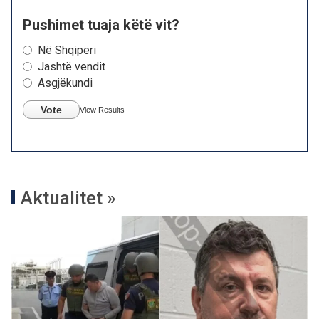
Pushimet tuaja këtë vit?
Në Shqipëri
Jashtë vendit
Asgjëkundi
Vote
View Results
Aktualitet »