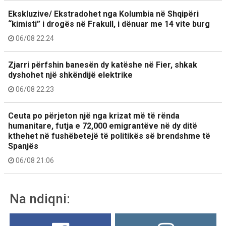
Ekskluzive/ Ekstradohet nga Kolumbia në Shqipëri
“kimisti” i drogës në Frakull, i dënuar me 14 vite burg
06/08 22:24
Zjarri përfshin banesën dy katëshe në Fier, shkak
dyshohet një shkëndijë elektrike
06/08 22:23
Ceuta po përjeton një nga krizat më të rënda
humanitare, futja e 72,000 emigrantëve në dy ditë
kthehet në fushëbetejë të politikës së brendshme të
Spanjës
06/08 21:06
Na ndiqni: