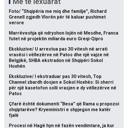
Më të lexuarat
Foto/ “Shqipëria me miq dhe familje”, Richard
Grenell zgjedh Vlorën për të kaluar pushimet
verore
Marrëveshja që ndryshon lojën në Mesdhe, Franca
futet në projektin miliarda euro Greqi-Qipro
Ekskluzive/ U arrestua pas 30 vitesh në arrati
vrasësi i vëllezërve në Patos dhe një vajze në
Belgjikë, SHBA ekstradon në Shqipëri Sokol
Hoxhën
Ekskluzive/ I ekstraduar pas 30 vitesh, Top
Channel zbardh dosjen e Sokol Hoxhës: Si sherri
për një kasetofon solli vrasjen e dy vëllezërve në
Patos
Çfarë është dokumenti “Besa” që Rama u propozoi
shqiptarëve? Kryeministri e shpjegon me katër
fjalë
Procesi në Hagë hyn në fazën vendimtare, ja kur