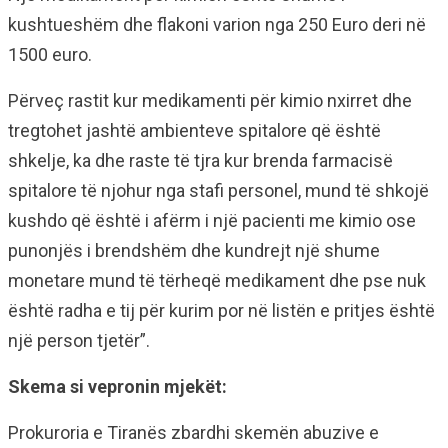
kushtueshëm dhe flakoni varion nga 250 Euro deri në
1500 euro.
Përveç rastit kur medikamenti për kimio nxirret dhe
tregtohet jashtë ambienteve spitalore që është
shkelje, ka dhe raste të tjra kur brenda farmacisë
spitalore të njohur nga stafi personel, mund të shkojë
kushdo që është i afërm i një pacienti me kimio ose
punonjës i brendshëm dhe kundrejt një shume
monetare mund të tërheqë medikament dhe pse nuk
është radha e tij për kurim por në listën e pritjes është
një person tjetër”.
Skema si vepronin mjekët:
Prokuroria e Tiranës zbardhi skemën abuzive e