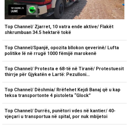
Top Channel/ Zjarret, 10 vatra ende aktive/ Flakët
shkrumbuan 34.5 hektarë tokë
Top Channel/Spanjë, opozita bllokon qeverinë/ Lufta
politike lë në rrugë 1000 fëmijë marokenë
Top Channel/ Protesta e 68-të në Tiranë/ Protestuesit
thirrje për Gjykatën e Lartë: Pezulloni…
Top Channel/ Dëshmia/ Rrëfehet Kejdi Banaj që u kap
teksa transportonte 4 pistoleta “Glock”
Top Channel/ Durrës, punëtori vdes në kantier/ 40-
vjeçari u transportua në spital, por nuk mbijetoi