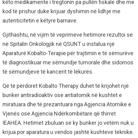
këto medikamente i tregtonin pa pullën fiskale dhe me
kod të prishur duke krijuar dyshimin në lidhje me
autenticitetin e këtyre barnave.
Gjithashtu, në vijim të veprimeve hetimore rezultoi se
në Spitalin Onkologjik në QSUNT u instalua një
Aparaturë Kobalto-Terapie për trajtimin e të sëmurëve
të diagnostikuar me sëmundje tumorale dhe sidomos
të sëmundjeve të kancerit të lëkurës.
Që të përdoret Kobalto Therapy duhet të krijohet një
bunker antiradioaktiv ose antiatomik në kushtet e
miratuara dhe të prezantuara nga Agjencia Atomike e
Vjenës ose Agjencia Ndërkombëtare që thirret
IEAHEA. Hetimet zbuluan se ky bunker jo vetëm nuk u
krijua por aparatura u vendos jashtë kushteve teknike.