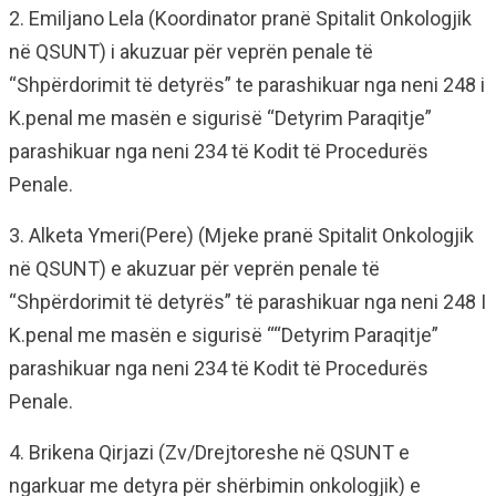
2. Emiljano Lela (Koordinator pranë Spitalit Onkologjik
në QSUNT) i akuzuar për veprën penale të
“Shpërdorimit të detyrës” te parashikuar nga neni 248 i
K.penal me masën e sigurisë “Detyrim Paraqitje”
parashikuar nga neni 234 të Kodit të Procedurës
Penale.
3. Alketa Ymeri(Pere) (Mjeke pranë Spitalit Onkologjik
në QSUNT) e akuzuar për veprën penale të
“Shpërdorimit të detyrës” të parashikuar nga neni 248 I
K.penal me masën e sigurisë ““Detyrim Paraqitje”
parashikuar nga neni 234 të Kodit të Procedurës
Penale.
4. Brikena Qirjazi (Zv/Drejtoreshe në QSUNT e
ngarkuar me detyra për shërbimin onkologjik) e