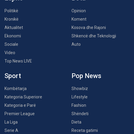
Politikë
Opinion
Kronikë
Koment
Aktualitet
Kosova dhe Rajoni
Ekonomi
Shkencë dhe Teknologji
Sociale
Auto
Video
Top News LIVE
Sport
Pop News
Kombëtarja
Showbiz
Kategoria Superiore
Lifestyle
Kategoria e Parë
Fashion
Premier League
Shëndeti
La Liga
Dieta
Serie A
Receta gatimi