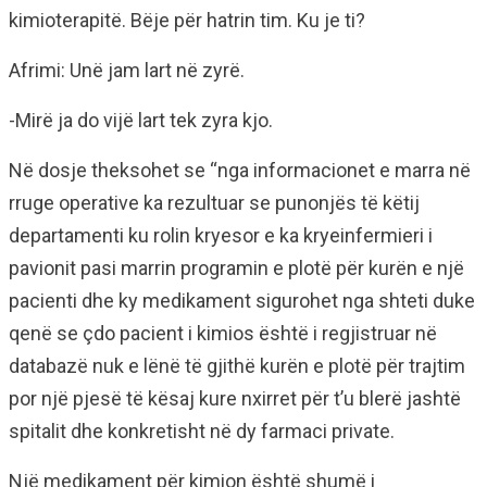
kimioterapitë. Bëje për hatrin tim. Ku je ti?
Afrimi: Unë jam lart në zyrë.
-Mirë ja do vijë lart tek zyra kjo.
Në dosje theksohet se “nga informacionet e marra në
rruge operative ka rezultuar se punonjës të këtij
departamenti ku rolin kryesor e ka kryeinfermieri i
pavionit pasi marrin programin e plotë për kurën e një
pacienti dhe ky medikament sigurohet nga shteti duke
qenë se çdo pacient i kimios është i regjistruar në
databazë nuk e lënë të gjithë kurën e plotë për trajtim
por një pjesë të kësaj kure nxirret për t’u blerë jashtë
spitalit dhe konkretisht në dy farmaci private.
Një medikament për kimion është shumë i