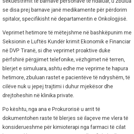
sekuestrimit të barnave personave të ndaluar, u zbulua
se disa prej barnave janë medikamente për përdorim
spitalor, specifikisht në departamentin e Onkologjisë.
Veprimet hetimore të mëtejshme në bashkëpunim me
Seksionin e Luftës Kundër krimit Ekonomik e Financiar
në DVP Tiranë, si dhe veprimet proaktive duke
përfshirë përgjimet telefonike, vëzhgimet në terren,
blerjet e simuluara, ashtu edhe me veprime te hapura
hetimore, zbuluan rastet e pacientëve të ndryshëm, të
cilëve nuk u jepej trajtimi i duhur mjekësor dhe
drejtoheshin në klinika private.
Po kështu, nga ana e Prokurorisë u arrit të
dokumentohen raste të blerjes së ilaçeve me vlera të
konsiderueshme për kimioterapi nga farmaci të cilat