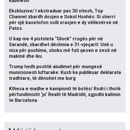
kabinetin
Ekskluzive/ I ekstraduar pas 30 vitesh, Top
Channel zbardh dosjen e Sokol Hoxhës: Si sherri
për një kasetofon solli vrasjen e dy vëllezërve në
Patos
U kap me 4 pistoleta “Glock” rrugës për në
Sarandë, zbardhet dëshmia e 31-vjeçarit: Unë u
nisa për pushime, shoku më futi qesen e zezë në
makinë dhe iku
Trump hedh poshtë aludimet për mungesë
municionesh luftarake: Kush ka publikuar deklarata
tradhtare, të dënohet me burg
Kthesa e madhe e kampionit të botës/ Rodri i thotë
përfundimisht ‘jo’ Realit të Madridit, zgjodhi kalimin
te Barcelona