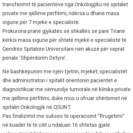
transferimit të pacientëve nga Onkologjiku në spitalet
private me qëllime përfitimi, ndërsa u dhanë masa
sigurie për 7 mjekë e specialistë.
Prokuroria pranë gjykatës së shkallës së parë Tiranë
kërkoi masa sigurie për shtatë mjekë e specialistë të
Qendrës Spitalore Universitare nën akuzë për veprat
penale ‘Shpërdorim Detyre’.
Në bashkëpunim me njëri-tjetrin, mjekët, specialistët
dhe administratori i spitalit orientonin pacientët e
diagnostikuar me sëmundje tumorale në klinika private
me qëllime përfitimi, duke mos u ofruar shërbimet në
spitalin Onkologjik në QSUNT.
Pas finalizimit me sukses të operacionit “Rrugëtimi”
në kuadër të të cilit u ndaluan 16 shtetas gjatë