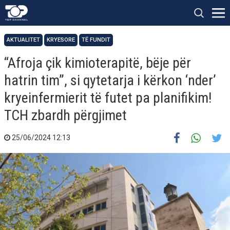
AKTUALITET
KRYESORE
TË FUNDIT
“Afroja çik kimioterapitë, bëje për
hatrin tim”, si qytetarja i kërkon ‘nder’
kryeinfermierit të futet pa planifikim!
TCH zbardh përgjimet
25/06/2024 12:13