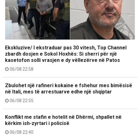
Ekskluzive/ I ekstraduar pas 30 vitesh, Top Channel
zbardh dosjen e Sokol Hoxhës: Si sherri për një
kasetofon solli vrasjen e dy vëllezërve në Patos
06/08 22:58
Zbulohet një rafineri kokaine e fshehur mes bimësisë
në Itali, mes të arrestuarve edhe një shqiptar
06/08 22:55
Konflikt me stafin e hotelit në Dhërmi, shpallet në
kërkim ish-zyrtari i policisë
06/08 22:40