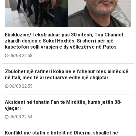
Ekskluzive/ I ekstraduar pas 30 vitesh, Top Channel
zbardh dosjen e Sokol Hoxhës: Si sherri për një
kasetofon solli vrasjen e dy vëllezërve në Patos
06/08 22:58
Zbulohet një rafineri kokaine e fshehur mes bimësisë
në Itali, mes të arrestuarve edhe një shqiptar
06/08 22:55
Aksident në fshatin Fan të Mirditës, humb jetën 38-
vjeçari
06/08 22:54
Konflikt me stafin e hotelit në Dhërmi, shpallet në