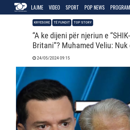
LAJME
VIDEO
SPORT
POP NEWS
PROGRAM
KRYESORE
TË FUNDIT
TOP STORY
“A ke dijeni për njeriun e “SHI
Britani”? Muhamed Veliu: Nuk
24/05/2024 09:15