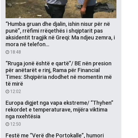
“Humba gruan dhe djalin, ishin nisur për në
punë”, rrëfimi rrëqethës i shqiptarit pas
aksidentit tragjik në Greqi: Ma ndjeu zemra, i
mora në telefon…
18:48
“Rruga jonë është e qartë”/ BE nën presion
për anëtarët e rinj, Rama për Financial
Times: Shqipëria ndodhet në momentin më
të mirë
12:02
Europa digjet nga vapa ekstreme/ “Thyhen”
rekordet e temperaturave, mijëra viktima
nga nxehtësia
12:50
Festë me “Verë dhe Portokalle”, humori