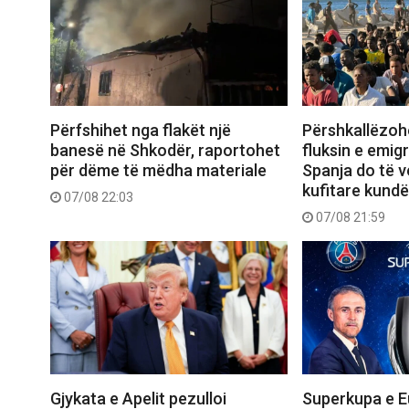
Përfshihet nga flakët një
Përshkallëzoh
banesë në Shkodër, raportohet
fluksin e emig
për dëme të mëdha materiale
Spanja do të 
kufitare kundër
07/08 22:03
07/08 21:59
Gjykata e Apelit pezulloi
Superkupa e E