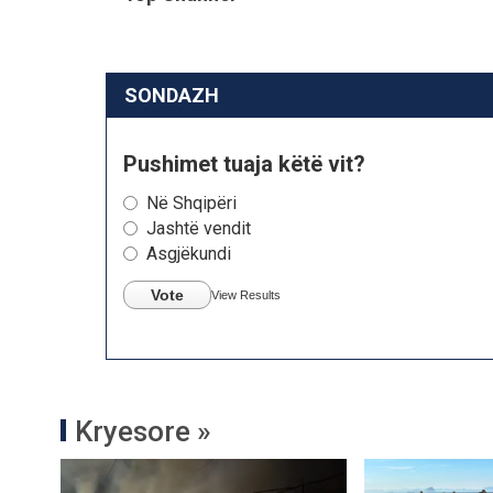
SONDAZH
Pushimet tuaja këtë vit?
Në Shqipëri
Jashtë vendit
Asgjëkundi
Vote
View Results
Kryesore »