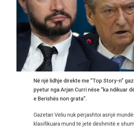
Në një lidhje direkte me “Top Story-n” g
pyetur nga Arjan Curri nëse “ka ndikuar dë
e Berishës non grata”.
Gazetari Veliu nuk përjashtoi asnjë mund
klasifikuara mund të jetë dëshmitë e shumë