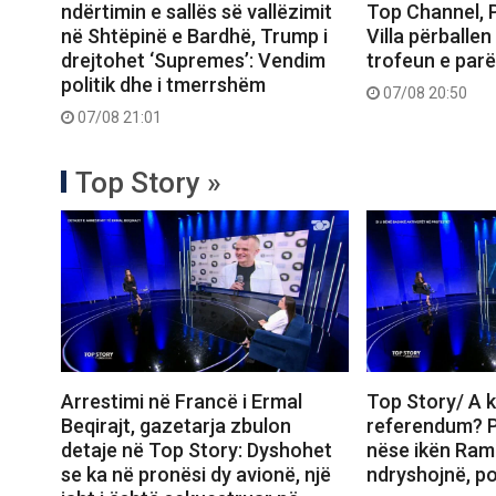
ndërtimin e sallës së vallëzimit
Top Channel, 
në Shtëpinë e Bardhë, Trump i
Villa përballe
drejtohet ‘Supremes’: Vendim
trofeun e parë
politik dhe i tmerrshëm
07/08 20:50
07/08 21:01
Top Story »
Arrestimi në Francë i Ermal
Top Story/ A k
Beqirajt, gazetarja zbulon
referendum? P
detaje në Top Story: Dyshohet
nëse ikën Ram
se ka në pronësi dy avionë, një
ndryshojnë, p