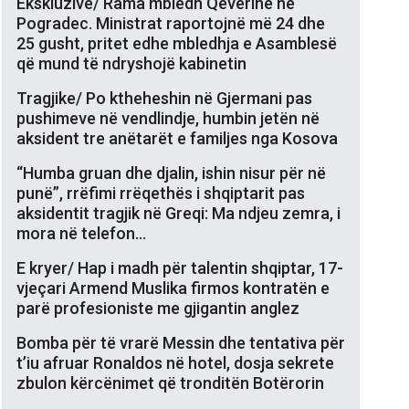
Ekskluzive/ Rama mbledh Qeverinë në
Pogradec. Ministrat raportojnë më 24 dhe
25 gusht, pritet edhe mbledhja e Asamblesë
që mund të ndryshojë kabinetin
Tragjike/ Po ktheheshin në Gjermani pas
pushimeve në vendlindje, humbin jetën në
aksident tre anëtarët e familjes nga Kosova
“Humba gruan dhe djalin, ishin nisur për në
punë”, rrëfimi rrëqethës i shqiptarit pas
aksidentit tragjik në Greqi: Ma ndjeu zemra, i
mora në telefon…
E kryer/ Hap i madh për talentin shqiptar, 17-
vjeçari Armend Muslika firmos kontratën e
parë profesioniste me gjigantin anglez
Bomba për të vrarë Messin dhe tentativa për
t’iu afruar Ronaldos në hotel, dosja sekrete
zbulon kërcënimet që tronditën Botërorin