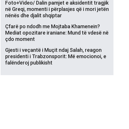
Foto+Video/ Dalin pamjet e aksidentit tragjik
në Greqi, momenti i përplasjes që i mori jetën
nënës dhe djalit shqiptar
Çfarë po ndodh me Mojtaba Khamenein?
Mediat opozitare iraniane: Mund të vdesë në
çdo moment
Gjesti i veçantë i Muçit ndaj Salah, reagon
presidenti i Trabzonsporit: Më emocionoi, e
falënderoj publikisht