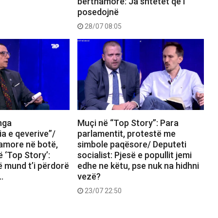
bërthamore: Ja shtetet që i
posedojnë
28/07 08:05
nga
Muçi në “Top Story”: Para
a e qeverive”/
parlamentit, protestë me
amore në botë,
simbole paqësore/ Deputeti
ë ‘Top Story’:
socialist: Pjesë e popullit jemi
që mund t’i përdorë
edhe ne këtu, pse nuk na hidhni
…
vezë?
23/07 22:50