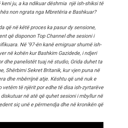
 keni ju, a ka ndikuar dëshmia një ish-shiksi të
rishës non ngrata nga Mbretëria e Bashkuar?
a që në këtë proces ka pasur dy sensione,
ment që disponon Top Channel dhe sesioni i
fikuara. Në ’97-ën kanë emigruar shumë ish-
yer në kohën kur Bashkim Gazidede, i ndjeri
 dhe panelistët tuaj në studio, Grida duhet ta
e, Shërbimi Sekret Britanik, kur vjen puna në
ra dhe mbërrijnë atje. Kështu që unë nuk e
vetëm të njërit por edhe të disa ish-zyrtarëve
ë diskutuar në atë që quhet sesioni i mbyllur në
recedent siç unë e përmendja dhe në kronikën që