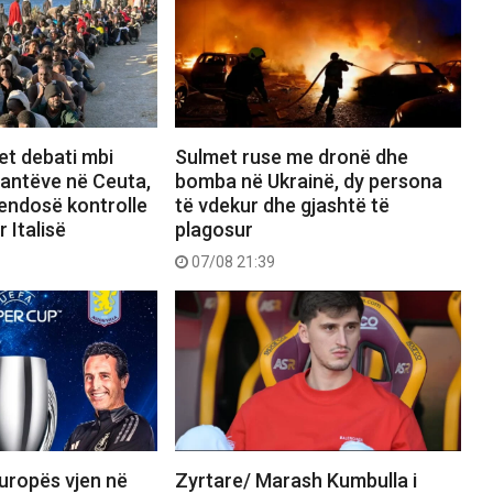
et debati mbi
Sulmet ruse me dronë dhe
rantëve në Ceuta,
bomba në Ukrainë, dy persona
vendosë kontrolle
të vdekur dhe gjashtë të
 Italisë
plagosur
07/08 21:39
uropës vjen në
Zyrtare/ Marash Kumbulla i