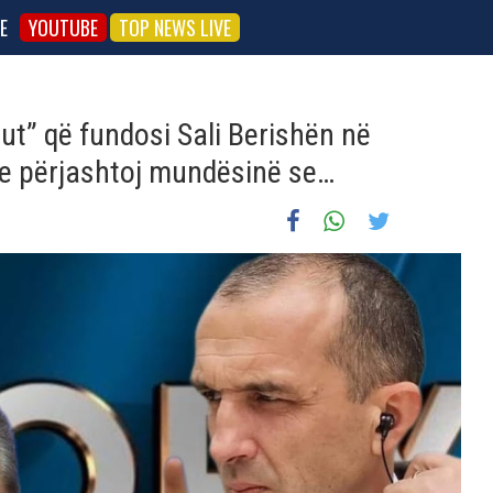
E
YOUTUBE
TOP NEWS LIVE
K-ut” që fundosi Sali Berishën në
 e përjashtoj mundësinë se…