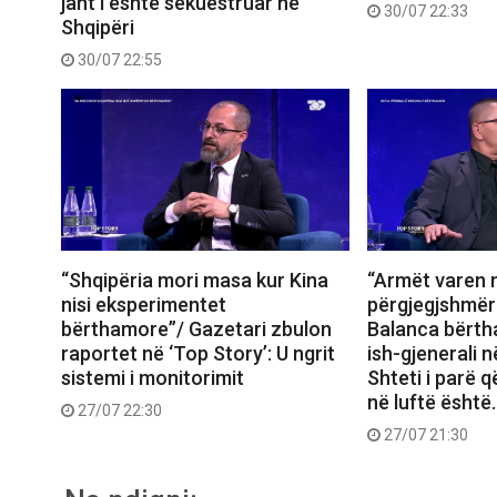
jaht i është sekuestruar në
30/07 22:33
Shqipëri
30/07 22:55
“Shqipëria mori masa kur Kina
“Armët varen 
nisi eksperimentet
përgjegjshmëri
bërthamore”/ Gazetari zbulon
Balanca bërth
raportet në ‘Top Story’: U ngrit
ish-gjenerali n
sistemi i monitorimit
Shteti i parë 
në luftë është
27/07 22:30
27/07 21:30