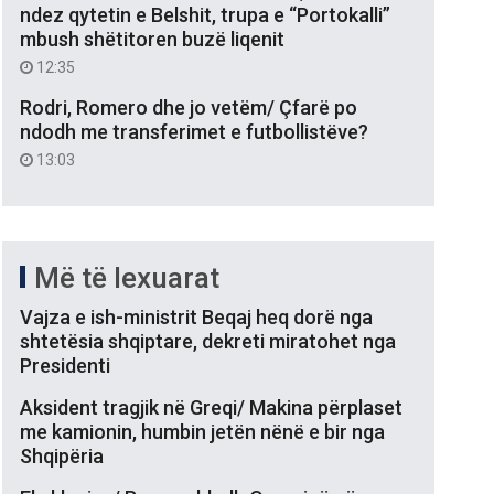
ndez qytetin e Belshit, trupa e “Portokalli”
mbush shëtitoren buzë liqenit
12:35
Rodri, Romero dhe jo vetëm/ Çfarë po
ndodh me transferimet e futbollistëve?
13:03
Më të lexuarat
Vajza e ish-ministrit Beqaj heq dorë nga
shtetësia shqiptare, dekreti miratohet nga
Presidenti
Aksident tragjik në Greqi/ Makina përplaset
me kamionin, humbin jetën nënë e bir nga
Shqipëria