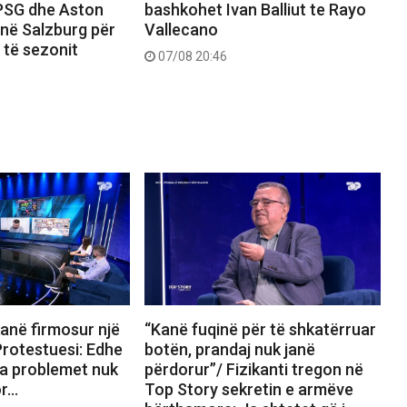
PSG dhe Aston
bashkohet Ivan Balliut te Rayo
n në Salzburg për
Vallecano
 të sezonit
07/08 20:46
anë firmosur një
“Kanë fuqinë për të shkatërruar
rotestuesi: Edhe
botën, prandaj nuk janë
a problemet nuk
përdorur”/ Fizikanti tregon në
or…
Top Story sekretin e armëve