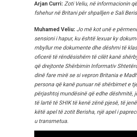
Arjan Curri:
Zoti Veliu, në informacionin që
fshehur në Britani për shpalljen e Sali Be
Muhamed Veliu:
Jo më kot unë e përmend
sensioni i hapur, ku është lexuar ky doku
mbyllur me dokumente dhe dëshmi të klasi
oficerë të rëndësishëm të cilët kanë shërb
që drejtonte Shërbimin Informativ Shtetëror
dinë fare mirë se si vepron Britania e Madh
persona që kanë punuar në shërbimet e tje
përjashtoj mundësinë që edhe dëshmitë, jo 
të lartë të SHIK të kenë zënë pjesë, të jen
këtë apel të zotit Berisha, një apel i pap
u transmetua.