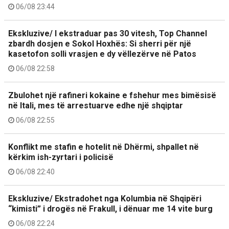
06/08 23:44
Ekskluzive/ I ekstraduar pas 30 vitesh, Top Channel
zbardh dosjen e Sokol Hoxhës: Si sherri për një
kasetofon solli vrasjen e dy vëllezërve në Patos
06/08 22:58
Zbulohet një rafineri kokaine e fshehur mes bimësisë
në Itali, mes të arrestuarve edhe një shqiptar
06/08 22:55
Konflikt me stafin e hotelit në Dhërmi, shpallet në
kërkim ish-zyrtari i policisë
06/08 22:40
Ekskluzive/ Ekstradohet nga Kolumbia në Shqipëri
“kimisti” i drogës në Frakull, i dënuar me 14 vite burg
06/08 22:24