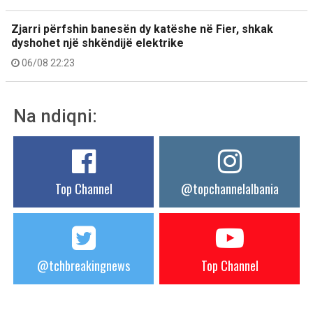
Zjarri përfshin banesën dy katëshe në Fier, shkak
dyshohet një shkëndijë elektrike
06/08 22:23
Na ndiqni:
Top Channel
@topchannelalbania
@tchbreakingnews
Top Channel