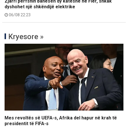
Zjarri përfshin banesën dy katëshe në Fier, shkak
dyshohet një shkëndijë elektrike
06/08 22:23
Kryesore »
Mes revoltës së UEFA-s, Afrika del hapur në krah të
presidentit të FIFA-s