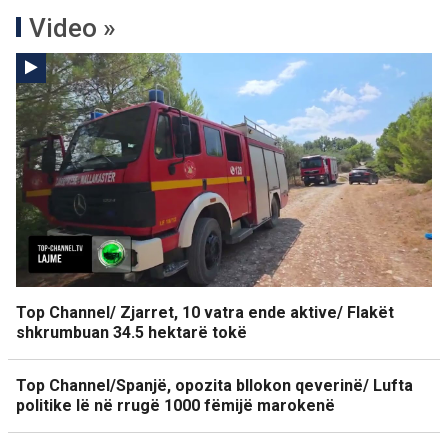
Video »
Top Channel/ Zjarret, 10 vatra ende aktive/ Flakët
shkrumbuan 34.5 hektarë tokë
Top Channel/Spanjë, opozita bllokon qeverinë/ Lufta
politike lë në rrugë 1000 fëmijë marokenë