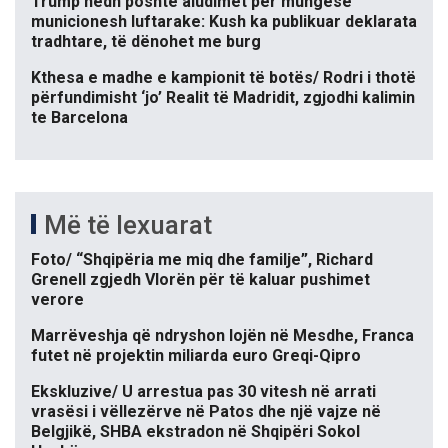
Trump hedh poshtë aludimet për mungesë
municionesh luftarake: Kush ka publikuar deklarata
tradhtare, të dënohet me burg
Kthesa e madhe e kampionit të botës/ Rodri i thotë
përfundimisht ‘jo’ Realit të Madridit, zgjodhi kalimin
te Barcelona
Më të lexuarat
Foto/ “Shqipëria me miq dhe familje”, Richard
Grenell zgjedh Vlorën për të kaluar pushimet
verore
Marrëveshja që ndryshon lojën në Mesdhe, Franca
futet në projektin miliarda euro Greqi-Qipro
Ekskluzive/ U arrestua pas 30 vitesh në arrati
vrasësi i vëllezërve në Patos dhe një vajze në
Belgjikë, SHBA ekstradon në Shqipëri Sokol