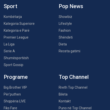
Sport
Pop News
Kombëtarja
Showbiz
Kategoria Superiore
Lifestyle
Kategoria e Parë
Fashion
Premier League
Shëndeti
La Liga
Dieta
Serie A
Receta gatimi
Shumësportësh
Sport Gossip
Programe
Top Channel
Big Brother VIP
Rreth Top Channel
Për’puthen
Bileta
Shqipëria LIVE
Kontakt
Fiks Fare
Puno në Top Channel