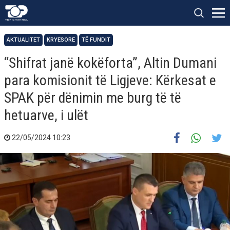
AKTUALITET
KRYESORE
TË FUNDIT
“Shifrat janë kokëforta”, Altin Dumani
para komisionit të Ligjeve: Kërkesat e
SPAK për dënimin me burg të të
hetuarve, i ulët
22/05/2024 10:23