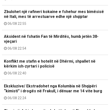
Zbulohet një rafineri kokaine e fshehur mes bimësisë
në Itali, mes të arrestuarve edhe një shqiptar
06/08 22:55
Aksident në fshatin Fan të Mirditës, humb jetën 38-
vjeçari
06/08 22:54
Konflikt me stafin e hotelit në Dhërmi, shpallet në
kërkim ish-zyrtari i policisë
06/08 22:40
Ekskluzive/ Ekstradohet nga Kolumbia në Shqipëri
“kimisti” i drogës në Frakull, i dënuar me 14 vite burg
06/08 22:24