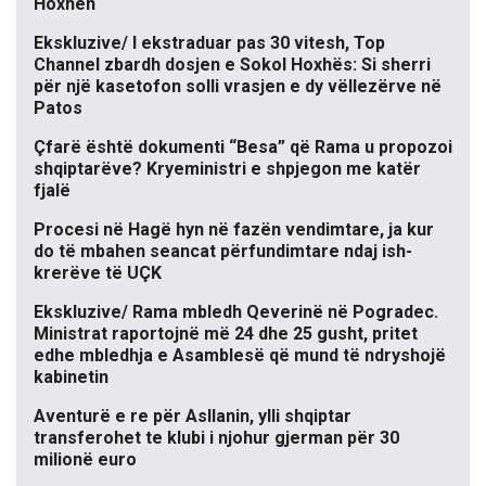
Hoxhën
Ekskluzive/ I ekstraduar pas 30 vitesh, Top
Channel zbardh dosjen e Sokol Hoxhës: Si sherri
për një kasetofon solli vrasjen e dy vëllezërve në
Patos
Çfarë është dokumenti “Besa” që Rama u propozoi
shqiptarëve? Kryeministri e shpjegon me katër
fjalë
Procesi në Hagë hyn në fazën vendimtare, ja kur
do të mbahen seancat përfundimtare ndaj ish-
krerëve të UÇK
Ekskluzive/ Rama mbledh Qeverinë në Pogradec.
Ministrat raportojnë më 24 dhe 25 gusht, pritet
edhe mbledhja e Asamblesë që mund të ndryshojë
kabinetin
Aventurë e re për Asllanin, ylli shqiptar
transferohet te klubi i njohur gjerman për 30
milionë euro