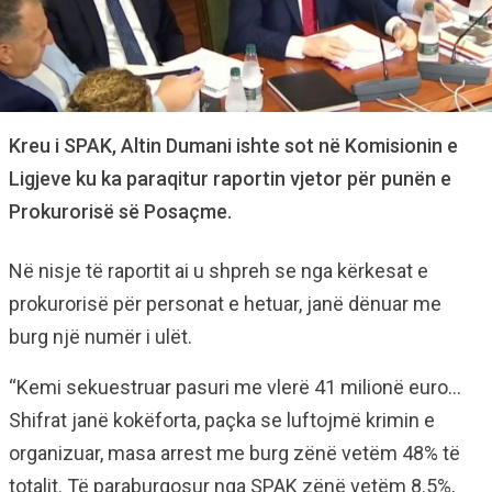
Kreu i SPAK, Altin Dumani ishte sot në Komisionin e
Ligjeve ku ka paraqitur raportin vjetor për punën e
Prokurorisë së Posaçme.
Në nisje të raportit ai u shpreh se nga kërkesat e
prokurorisë për personat e hetuar, janë dënuar me
burg një numër i ulët.
“Kemi sekuestruar pasuri me vlerë 41 milionë euro…
Shifrat janë kokëforta, paçka se luftojmë krimin e
organizuar, masa arrest me burg zënë vetëm 48% të
totalit. Të paraburgosur nga SPAK zënë vetëm 8.5%,