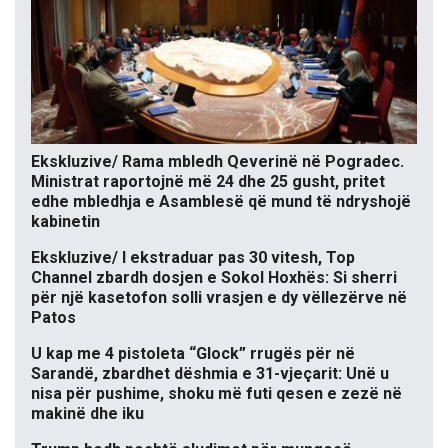
Ekskluzive/ Rama mbledh Qeverinë në Pogradec.
Ministrat raportojnë më 24 dhe 25 gusht, pritet
edhe mbledhja e Asamblesë që mund të ndryshojë
kabinetin
Ekskluzive/ I ekstraduar pas 30 vitesh, Top
Channel zbardh dosjen e Sokol Hoxhës: Si sherri
për një kasetofon solli vrasjen e dy vëllezërve në
Patos
U kap me 4 pistoleta “Glock” rrugës për në
Sarandë, zbardhet dëshmia e 31-vjeçarit: Unë u
nisa për pushime, shoku më futi qesen e zezë në
makinë dhe iku