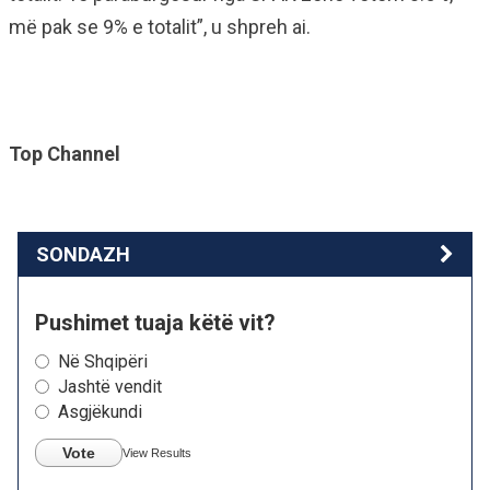
më pak se 9% e totalit”, u shpreh ai.
Top Channel
SONDAZH
Pushimet tuaja këtë vit?
Në Shqipëri
Jashtë vendit
Asgjëkundi
Vote
View Results