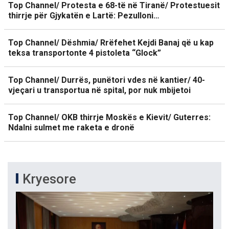
Top Channel/ Protesta e 68-të në Tiranë/ Protestuesit
thirrje për Gjykatën e Lartë: Pezulloni…
Top Channel/ Dëshmia/ Rrëfehet Kejdi Banaj që u kap
teksa transportonte 4 pistoleta “Glock”
Top Channel/ Durrës, punëtori vdes në kantier/ 40-
vjeçari u transportua në spital, por nuk mbijetoi
Top Channel/ OKB thirrje Moskës e Kievit/ Guterres:
Ndalni sulmet me raketa e dronë
Kryesore