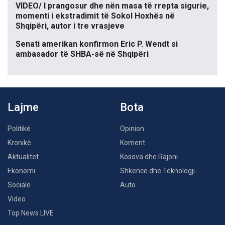
VIDEO/ I prangosur dhe nën masa të rrepta sigurie,
momenti i ekstradimit të Sokol Hoxhës në
Shqipëri, autor i tre vrasjeve
Senati amerikan konfirmon Eric P. Wendt si
ambasador të SHBA-së në Shqipëri
Lajme
Bota
Politikë
Opinion
Kronikë
Koment
Aktualitet
Kosova dhe Rajoni
Ekonomi
Shkencë dhe Teknologji
Sociale
Auto
Video
Top News LIVE