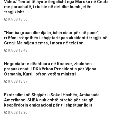
Video/ Tentoi të hynte ilegalisht nga Maroku në Ceuta
me parashutë, i riu bie në det dhe humb jetën
tragjikisht
07/08 18:56
“Humba gruan dhe djalin, ishin nisur për në punë”,
rrëfimi rrëqethës i shqiptarit pas aksidentit tragjik në
Greqi: Ma ndjeu zemra, i mora në telefon…
07/08 18:48
Negociatat e dështuara në Kosovë, zbulohen
prapaskenat. LDK kërkon Presidentin për Vjosa
Osmanin, Kurti i ofron vetëm ministri
07/08 18:37
Ekstradimi në Shqipëri i Sokol Hoxhës, Ambasada
Amerikane: SHBA nuk është strehë për ata që
keqpërdorin emigracioni për t’i shpëtuar ligjit
07/08 18:20