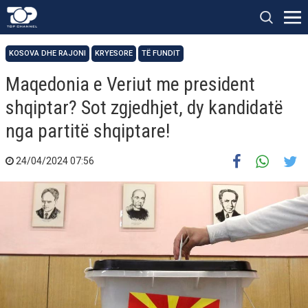
KOSOVA DHE RAJONI
KRYESORE
TË FUNDIT
Maqedonia e Veriut me president
shqiptar? Sot zgjedhjet, dy kandidatë
nga partitë shqiptare!
24/04/2024 07:56