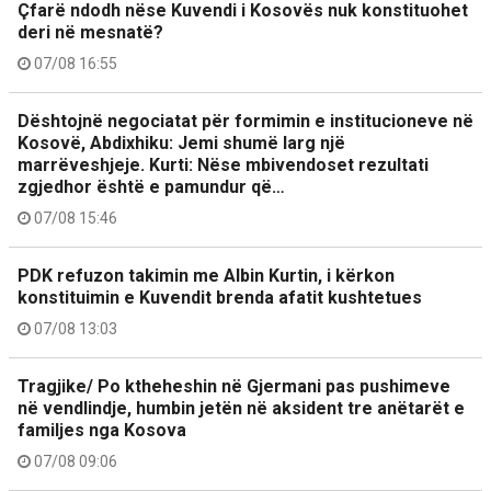
Çfarë ndodh nëse Kuvendi i Kosovës nuk konstituohet
deri në mesnatë?
07/08 16:55
Dështojnë negociatat për formimin e institucioneve në
Kosovë, Abdixhiku: Jemi shumë larg një
marrëveshjeje. Kurti: Nëse mbivendoset rezultati
zgjedhor është e pamundur që…
07/08 15:46
PDK refuzon takimin me Albin Kurtin, i kërkon
konstituimin e Kuvendit brenda afatit kushtetues
07/08 13:03
Tragjike/ Po ktheheshin në Gjermani pas pushimeve
në vendlindje, humbin jetën në aksident tre anëtarët e
familjes nga Kosova
07/08 09:06