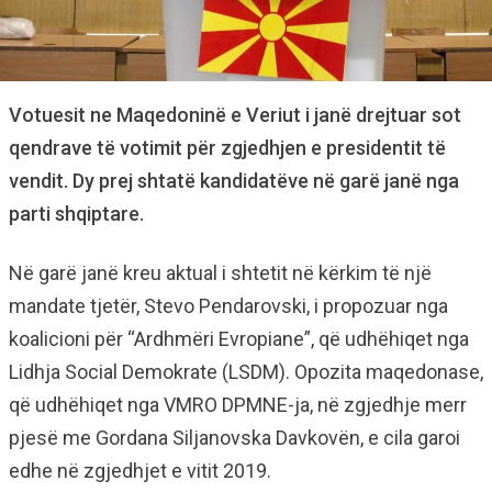
Votuesit ne Maqedoninë e Veriut i janë drejtuar sot
qendrave të votimit për zgjedhjen e presidentit të
vendit. Dy prej shtatë kandidatëve në garë janë nga
parti shqiptare.
Në garë janë kreu aktual i shtetit në kërkim të një
mandate tjetër, Stevo Pendarovski, i propozuar nga
koalicioni për “Ardhmëri Evropiane”, që udhëhiqet nga
Lidhja Social Demokrate (LSDM). Opozita maqedonase,
që udhëhiqet nga VMRO DPMNE-ja, në zgjedhje merr
pjesë me Gordana Siljanovska Davkovën, e cila garoi
edhe në zgjedhjet e vitit 2019.