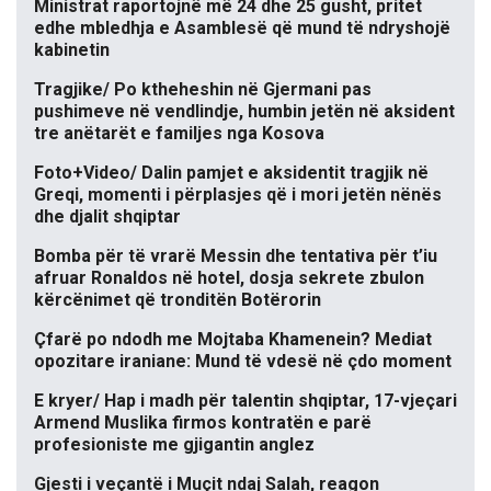
Ministrat raportojnë më 24 dhe 25 gusht, pritet
edhe mbledhja e Asamblesë që mund të ndryshojë
kabinetin
Tragjike/ Po ktheheshin në Gjermani pas
pushimeve në vendlindje, humbin jetën në aksident
tre anëtarët e familjes nga Kosova
Foto+Video/ Dalin pamjet e aksidentit tragjik në
Greqi, momenti i përplasjes që i mori jetën nënës
dhe djalit shqiptar
Bomba për të vrarë Messin dhe tentativa për t’iu
afruar Ronaldos në hotel, dosja sekrete zbulon
kërcënimet që tronditën Botërorin
Çfarë po ndodh me Mojtaba Khamenein? Mediat
opozitare iraniane: Mund të vdesë në çdo moment
E kryer/ Hap i madh për talentin shqiptar, 17-vjeçari
Armend Muslika firmos kontratën e parë
profesioniste me gjigantin anglez
Gjesti i veçantë i Muçit ndaj Salah, reagon