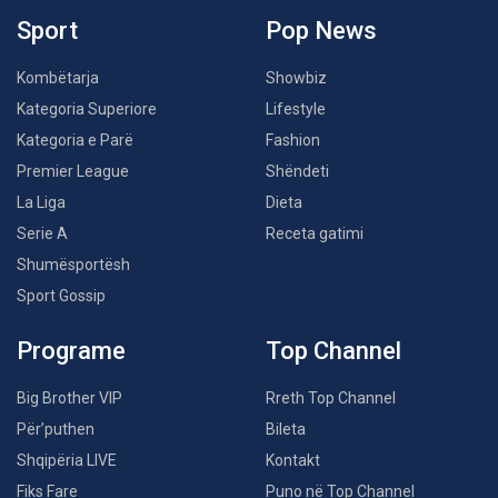
Sport
Pop News
Kombëtarja
Showbiz
Kategoria Superiore
Lifestyle
Kategoria e Parë
Fashion
Premier League
Shëndeti
La Liga
Dieta
Serie A
Receta gatimi
Shumësportësh
Sport Gossip
Programe
Top Channel
Big Brother VIP
Rreth Top Channel
Për’puthen
Bileta
Shqipëria LIVE
Kontakt
Fiks Fare
Puno në Top Channel