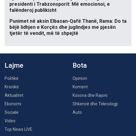
presidenti i Trabzonsporit: Më emocionoi, e
falënderoj publikisht
Punimet në aksin Elbasan-Qafë Thanë, Rama: Do ta
bëjë lidhjen e Korçës dhe juglindjes me pjesën
tjetër të vendit, më të shpejtë
Lajme
Bota
Politikë
Opinion
Kronikë
Koment
Aktualitet
Kosova dhe Rajoni
Ekonomi
Shkencë dhe Teknologji
Sociale
Auto
Video
Top News LIVE