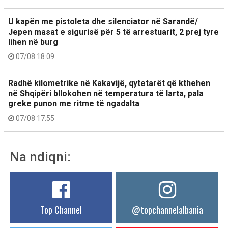
U kapën me pistoleta dhe silenciator në Sarandë/
Jepen masat e sigurisë për 5 të arrestuarit, 2 prej tyre
lihen në burg
07/08 18:09
Radhë kilometrike në Kakavijë, qytetarët që kthehen
në Shqipëri bllokohen në temperatura të larta, pala
greke punon me ritme të ngadalta
07/08 17:55
Na ndiqni:
Top Channel
@topchannelalbania