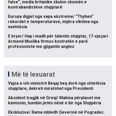
false”, media britanike zbulon skemën e
kontrabandistëve shqiptarë
Europa digjet nga vapa ekstreme/ “Thyhen”
rekordet e temperaturave, mijëra viktima nga
nxehtësia
E kryer/ Hap i madh për talentin shqiptar, 17-vjeçari
Armend Muslika firmos kontratën e parë
profesioniste me gjigantin anglez
Më të lexuarat
Vajza e ish-ministrit Beqaj heq dorë nga shtetësia
shqiptare, dekreti miratohet nga Presidenti
Aksident tragjik në Greqi/ Makina përplaset me
kamionin, humbin jetën nënë e bir nga Shqipëria
Ekskluzive/ Rama mbledh Qeverinë në Pogradec.