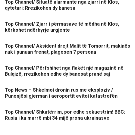
Top Channel/ Situatë alarmante nga zjarri në Klos,
qytetari: Rrezikohen dy banesa
Top Channel/ Zjarr i përmasave të mëdha në Klos,
kërkohet ndërhyrje urgjente
Top Channel/ Aksident drejt Malit të Tomorrit, makinës
nuk i punuan frenat, plagosen 7 persona
Top Channel/ Përfshihet nga flakët një magazinë në
Bulqizë, rrezikohen edhe dy banesat pranë saj
Top News – Shkelmoi dronin rus me eksploziv /
Punonjësi gjerman i aeroportit evitoi katastrofën
Top Channel/ Shkatërrim, por edhe sekuestrim! BBC:
Rusia i ka marrë mbi 34 mijë prona ukrainasve