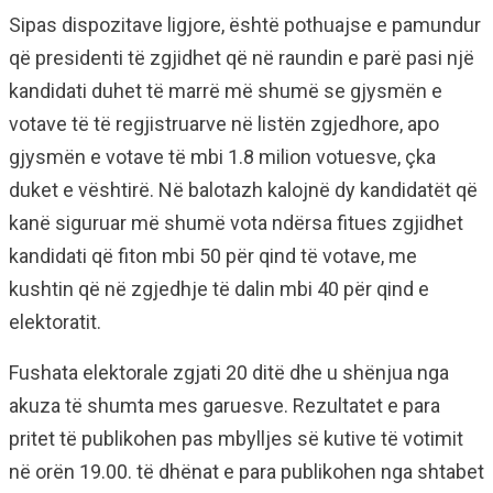
Sipas dispozitave ligjore, është pothuajse e pamundur
që presidenti të zgjidhet që në raundin e parë pasi një
kandidati duhet të marrë më shumë se gjysmën e
votave të të regjistruarve në listën zgjedhore, apo
gjysmën e votave të mbi 1.8 milion votuesve, çka
duket e vështirë. Në balotazh kalojnë dy kandidatët që
kanë siguruar më shumë vota ndërsa fitues zgjidhet
kandidati që fiton mbi 50 për qind të votave, me
kushtin që në zgjedhje të dalin mbi 40 për qind e
elektoratit.
Fushata elektorale zgjati 20 ditë dhe u shënjua nga
akuza të shumta mes garuesve. Rezultatet e para
pritet të publikohen pas mbylljes së kutive të votimit
në orën 19.00. të dhënat e para publikohen nga shtabet