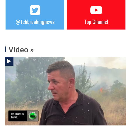
@tchbreakingnews
Top Channel
Video »