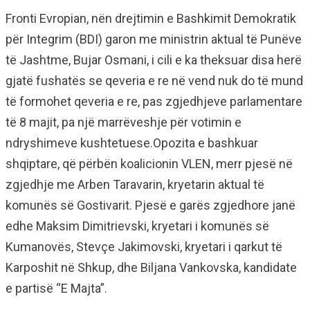
Fronti Evropian, nën drejtimin e Bashkimit Demokratik
për Integrim (BDI) garon me ministrin aktual të Punëve
të Jashtme, Bujar Osmani, i cili e ka theksuar disa herë
gjatë fushatës se qeveria e re në vend nuk do të mund
të formohet qeveria e re, pas zgjedhjeve parlamentare
të 8 majit, pa një marrëveshje për votimin e
ndryshimeve kushtetuese.Opozita e bashkuar
shqiptare, që përbën koalicionin VLEN, merr pjesë në
zgjedhje me Arben Taravarin, kryetarin aktual të
komunës së Gostivarit. Pjesë e garës zgjedhore janë
edhe Maksim Dimitrievski, kryetari i komunës së
Kumanovës, Stevçe Jakimovski, kryetari i qarkut të
Karposhit në Shkup, dhe Biljana Vankovska, kandidate
e partisë “E Majta”.