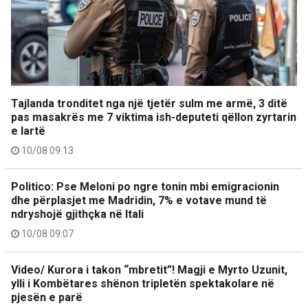
Tajlanda tronditet nga një tjetër sulm me armë, 3 ditë
pas masakrës me 7 viktima ish-deputeti qëllon zyrtarin
e lartë
10/08 09:13
Politico: Pse Meloni po ngre tonin mbi emigracionin
dhe përplasjet me Madridin, 7% e votave mund të
ndryshojë gjithçka në Itali
10/08 09:07
Video/ Kurora i takon “mbretit”! Magji e Myrto Uzunit,
ylli i Kombëtares shënon tripletën spektakolare në
pjesën e parë