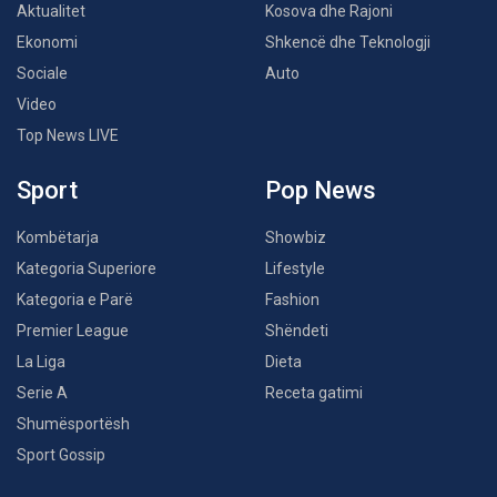
Aktualitet
Kosova dhe Rajoni
Ekonomi
Shkencë dhe Teknologji
Sociale
Auto
Video
Top News LIVE
Sport
Pop News
Kombëtarja
Showbiz
Kategoria Superiore
Lifestyle
Kategoria e Parë
Fashion
Premier League
Shëndeti
La Liga
Dieta
Serie A
Receta gatimi
Shumësportësh
Sport Gossip