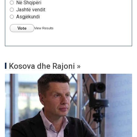
Në Shqipëri
Jashtë vendit
Asgjëkundi
Vote
View Results
Kosova dhe Rajoni »