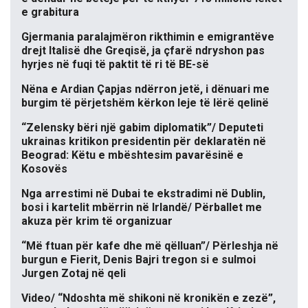
e grabitura
Gjermania paralajmëron rikthimin e emigrantëve
drejt Italisë dhe Greqisë, ja çfarë ndryshon pas
hyrjes në fuqi të paktit të ri të BE-së
Nëna e Ardian Çapjas ndërron jetë, i dënuari me
burgim të përjetshëm kërkon leje të lërë qelinë
“Zelensky bëri një gabim diplomatik”/ Deputeti
ukrainas kritikon presidentin për deklaratën në
Beograd: Këtu e mbështesim pavarësinë e
Kosovës
Nga arrestimi në Dubai te ekstradimi në Dublin,
bosi i kartelit mbërrin në Irlandë/ Përballet me
akuza për krim të organizuar
“Më ftuan për kafe dhe më qëlluan”/ Përleshja në
burgun e Fierit, Denis Bajri tregon si e sulmoi
Jurgen Zotaj në qeli
Video/ “Ndoshta më shikoni në kronikën e zezë”,