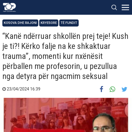
KOSOVA DHE RAJONI
KRYESORE
TË FUNDIT
“Kanë ndërruar shkollën prej teje! Kush
je ti?! Kërko falje na ke shkaktuar
trauma”, momenti kur nxënësit
përballen me profesorin, u pezullua
nga detyra për ngacmim seksual
23/04/2024 16:39