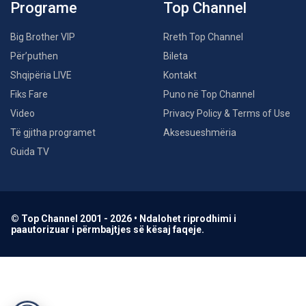
Programe
Top Channel
Big Brother VIP
Rreth Top Channel
Për’puthen
Bileta
Shqipëria LIVE
Kontakt
Fiks Fare
Puno në Top Channel
Video
Privacy Policy & Terms of Use
Të gjitha programet
Aksesueshmëria
Guida TV
© Top Channel 2001 - 2026 • Ndalohet riprodhimi i
paautorizuar i përmbajtjes së kësaj faqeje.