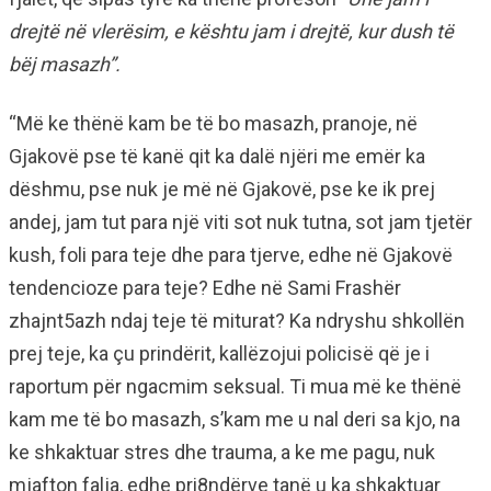
drejtë në vlerësim, e kështu jam i drejtë, kur dush të
bëj masazh”.
“Më ke thënë kam be të bo masazh, pranoje, në
Gjakovë pse të kanë qit ka dalë njëri me emër ka
dëshmu, pse nuk je më në Gjakovë, pse ke ik prej
andej, jam tut para një viti sot nuk tutna, sot jam tjetër
kush, foli para teje dhe para tjerve, edhe në Gjakovë
tendencioze para teje? Edhe në Sami Frashër
zhajnt5azh ndaj teje të miturat? Ka ndryshu shkollën
prej teje, ka çu prindërit, kallëzojui policisë që je i
raportum për ngacmim seksual. Ti mua më ke thënë
kam me të bo masazh, s’kam me u nal deri sa kjo, na
ke shkaktuar stres dhe trauma, a ke me pagu, nuk
mjafton falja, edhe pri8ndërve tanë u ka shkaktuar