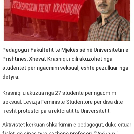
Pedagogu i Fakultetit të Mjekësisë në Universitetin e
Prishtinës, Xhevat Krasniqi, i cili akuzohet nga
studentët për ngacmim seksual, është pezulluar nga
detyra.
Krasniqi u akuzua nga 27 studentë për ngacmim
seksual. Lëvizja Feministe Studentore për disa ditë
rresht protestoi para rektoratit të Universitetit.
Aktivistët kërkuan shkarkimin e pedagogut, duke cituar
fjalët, që sipas tyre ka thënë profesori
“Unë jam i