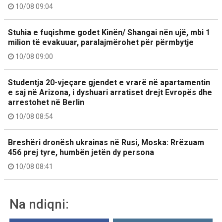
10/08 09:04
Stuhia e fuqishme godet Kinën/ Shangai nën ujë, mbi 1
milion të evakuuar, paralajmërohet për përmbytje
10/08 09:00
Studentja 20-vjeçare gjendet e vrarë në apartamentin
e saj në Arizona, i dyshuari arratiset drejt Evropës dhe
arrestohet në Berlin
10/08 08:54
Breshëri dronësh ukrainas në Rusi, Moska: Rrëzuam
456 prej tyre, humbën jetën dy persona
10/08 08:41
Na ndiqni: