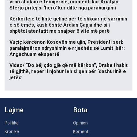
vrau shokun e fëmijërisë, momenti kur Kristjan
Sterjo pritej si ‘hero’ kur dilte nga paraburgimi
Kërkoi leje të linte qelinë për të shkuar në varrimin
e së ëmës, kush është Ardian Çapja dhe si i
shpëtoi atentatit me snajper 6 vite më parë
Vuçiç kërcënon Kosovën me ujin, Presidenti serb
paralajmëron ndryshimin e rrjedhës së Lumit Ibër:
Angazhuam ekspertë
Video/ “Do bëj çdo gjë që më kërkon”, Drake i habit
të gjithë, reperi i njohur leh si qen për ‘dashurinë e
jetës’
Lajme
Bota
Politikë
Opinion
Kronikë
Koment