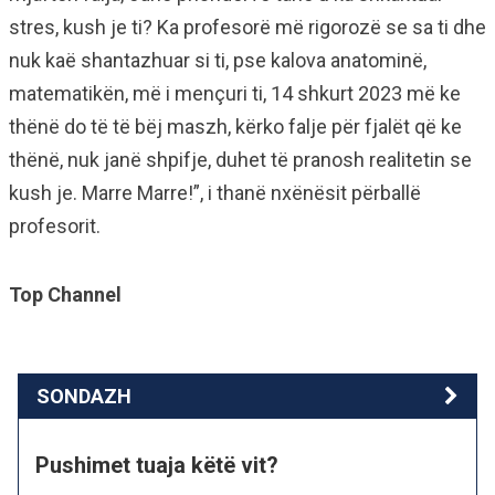
stres, kush je ti? Ka profesorë më rigorozë se sa ti dhe
nuk kaë shantazhuar si ti, pse kalova anatominë,
matematikën, më i mençuri ti, 14 shkurt 2023 më ke
thënë do të të bëj maszh, kërko falje për fjalët që ke
thënë, nuk janë shpifje, duhet të pranosh realitetin se
kush je. Marre Marre!”, i thanë nxënësit përballë
profesorit.
Top Channel
SONDAZH
Pushimet tuaja këtë vit?