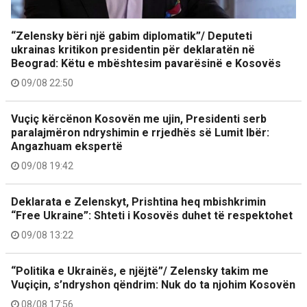
“Zelensky bëri një gabim diplomatik”/ Deputeti
ukrainas kritikon presidentin për deklaratën në
Beograd: Këtu e mbështesim pavarësinë e Kosovës
09/08 22:50
Vuçiç kërcënon Kosovën me ujin, Presidenti serb
paralajmëron ndryshimin e rrjedhës së Lumit Ibër:
Angazhuam ekspertë
09/08 19:42
Deklarata e Zelenskyt, Prishtina heq mbishkrimin
“Free Ukraine”: Shteti i Kosovës duhet të respektohet
09/08 13:22
“Politika e Ukrainës, e njëjtë”/ Zelensky takim me
Vuçiçin, s’ndryshon qëndrim: Nuk do ta njohim Kosovën
08/08 17:56