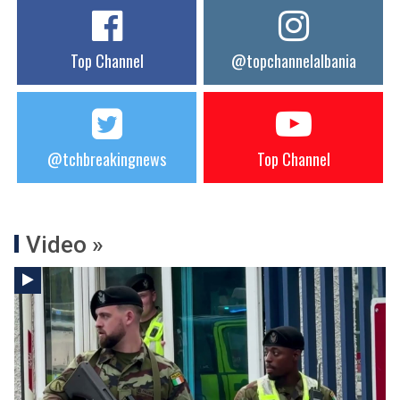
Top Channel
@topchannelalbania
@tchbreakingnews
Top Channel
Video »