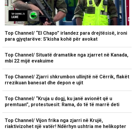
Top Channel/ “El Chapo” irlandez para drejtësisë, ironi
para gjyqtarëve: S’kisha kohë për avokat
Top Channel/ Situatë dramatike nga zjarret në Kanada,
mbi 22 mijë evakuime
Top Channel/ Zjarri shkrumbon ullinjtë në Cërrik, flakët
rrezikuan banesat dhe depon e ujit
Top Channel/ “Kruja u dogj, ku janë avionët që u
premtuan”, protestuesit: Rama, do të të marrë deti
Top Channel/ Vijon frika nga zjarri në Krujë,
riaktivizohet një vatër! Ndërhyn ushtria me helikopter