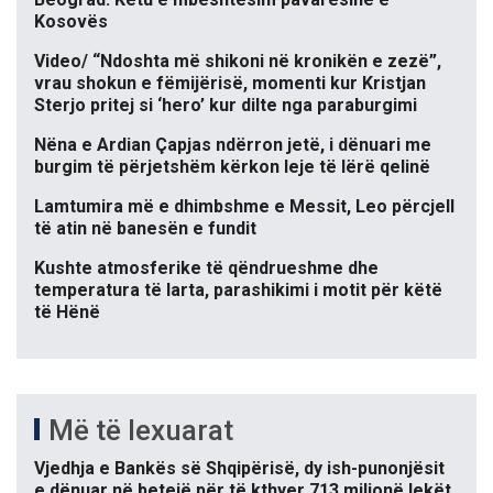
Kosovës
Video/ “Ndoshta më shikoni në kronikën e zezë”,
vrau shokun e fëmijërisë, momenti kur Kristjan
Sterjo pritej si ‘hero’ kur dilte nga paraburgimi
Nëna e Ardian Çapjas ndërron jetë, i dënuari me
burgim të përjetshëm kërkon leje të lërë qelinë
Lamtumira më e dhimbshme e Messit, Leo përcjell
të atin në banesën e fundit
Kushte atmosferike të qëndrueshme dhe
temperatura të larta, parashikimi i motit për këtë
të Hënë
Më të lexuarat
Vjedhja e Bankës së Shqipërisë, dy ish-punonjësit
e dënuar në betejë për të kthyer 713 milionë lekët