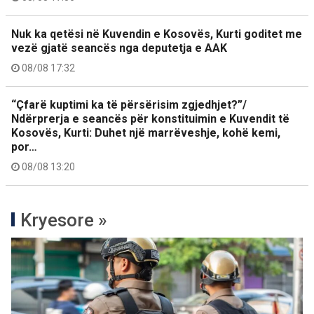
Nuk ka qetësi në Kuvendin e Kosovës, Kurti goditet me
vezë gjatë seancës nga deputetja e AAK
08/08 17:32
“Çfarë kuptimi ka të përsërisim zgjedhjet?”/
Ndërprerja e seancës për konstituimin e Kuvendit të
Kosovës, Kurti: Duhet një marrëveshje, kohë kemi,
por…
08/08 13:20
Kryesore »