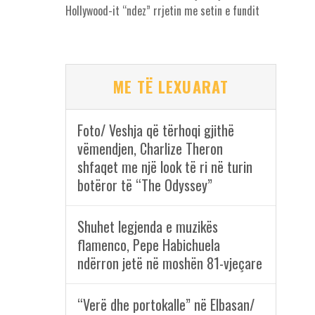
Hollywood-it “ndez” rrjetin me setin e fundit
ME TË LEXUARAT
Foto/ Veshja që tërhoqi gjithë
vëmendjen, Charlize Theron
shfaqet me një look të ri në turin
botëror të “The Odyssey”
Shuhet legjenda e muzikës
flamenco, Pepe Habichuela
ndërron jetë në moshën 81-vjeçare
“Verë dhe portokalle” në Elbasan/