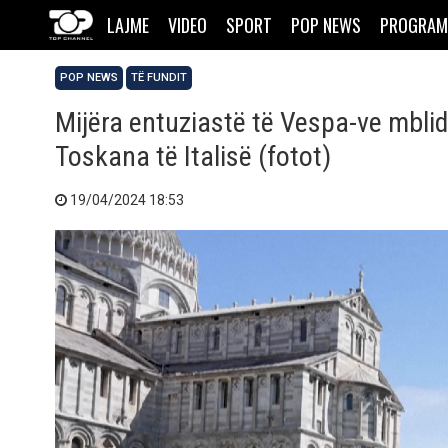
LAJME
VIDEO
SPORT
POP NEWS
PROGRAM
POP NEWS
TË FUNDIT
Mijëra entuziastë të Vespa-ve mblid
Toskana të Italisë (fotot)
19/04/2024 18:53