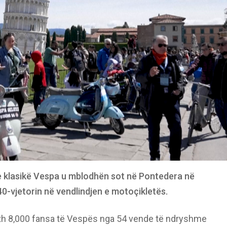
 klasikë Vespa u mblodhën sot në Pontedera në
40-vjetorin në vendlindjen e motoçikletës.
reth 8,000 fansa të Vespës nga 54 vende të ndryshme