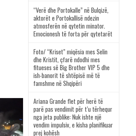
“Verë dhe Portokalle” në Bulqizë,
aktorët e Portokallisë ndezin
atmosferën në qytetin minator.
Emocionesh të forta për qytetarët
Foto/ “Kriset” miqësia mes Selin
dhe Kristit, çfarë ndodhi mes
fitueses së Big Brother VIP 5 dhe
ish-banorit të shtëpisë më të
famshme në Shqipëri
Ariana Grande flet për herë të
parë pas vendimit për t’u tërhequr
nga jeta publike: Nuk ishte një
vendim impulsiv, e kisha planifikuar
prej kohësh