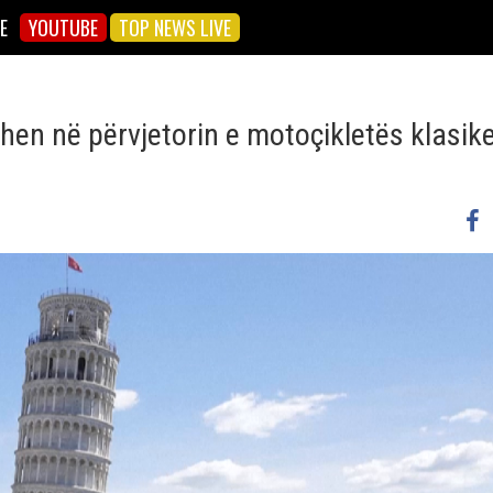
E
YOUTUBE
TOP NEWS LIVE
hen në përvjetorin e motoçikletës klasik