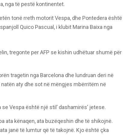
, nga të pestë kontinentet.
jetën tonë rreth motorit Vespa, dhe Pontedera është
spanjoll Quico Pascual, i klubit Marina Baixa nga
felin, tregonte per AFP se kishin udhëtuar shumë për
rën tragetin nga Barcelona dhe lundruan deri në
 natën aty dhe sot në mëngjes mbërritëm në
 se Vespa është një stil’ dashamirës’ jetese.
spa ata kënaqen, ata buzëqeshin dhe të shikojnë.
, ata janë të lumtur që të takojnë. Kjo është çka