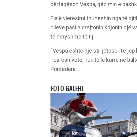
përfaqëson Vespa, gëzimin e bashkim
Fjalë vlerësimi thuheshin nga të gjit
cilëve pasi e drejtonin krijonin një
të ndryshme të tij.
“Vespa është një stil jetese. Të jep
riparosh vetë, nuk të lë kurrë në bal
Pontedera.
FOTO GALERI