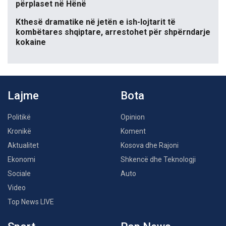
përplaset në Hënë
Kthesë dramatike në jetën e ish-lojtarit të
kombëtares shqiptare, arrestohet për shpërndarje
kokaine
Lajme
Bota
Politikë
Opinion
Kronikë
Koment
Aktualitet
Kosova dhe Rajoni
Ekonomi
Shkencë dhe Teknologji
Sociale
Auto
Video
Top News LIVE