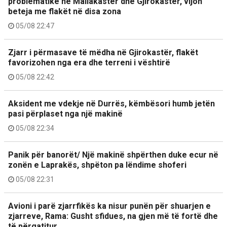
problematike në Mallakastër dhe Gjirokastër, vijon
beteja me flakët në disa zona
05/08 22:47
Zjarr i përmasave të mëdha në Gjirokastër, flakët
favorizohen nga era dhe terreni i vështirë
05/08 22:42
Aksident me vdekje në Durrës, këmbësori humb jetën
pasi përplaset nga një makinë
05/08 22:34
Panik për banorët/ Një makinë shpërthen duke ecur në
zonën e Laprakës, shpëton pa lëndime shoferi
05/08 22:31
Avioni i parë zjarrfikës ka nisur punën për shuarjen e
zjarreve, Rama: Gusht sfidues, na gjen më të fortë dhe
të përgatitur