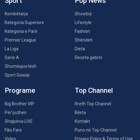
Sport
Pop News
Kombëtarja
Showbiz
Kategoria Superiore
Lifestyle
Kategoria e Parë
Fashion
Premier League
Shëndeti
La Liga
Dieta
Serie A
Receta gatimi
Shumësportësh
Sport Gossip
Programe
Top Channel
Big Brother VIP
Rreth Top Channel
Për’puthen
Bileta
Shqipëria LIVE
Kontakt
Fiks Fare
Puno në Top Channel
Video
Privacy Policy & Terms of Use