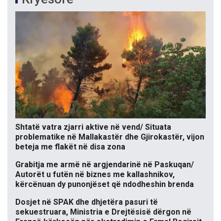
Shtatë vatra zjarri aktive në vend/ Situata
problematike në Mallakastër dhe Gjirokastër, vijon
beteja me flakët në disa zona
Grabitja me armë në argjendarinë në Paskuqan/
Autorët u futën në biznes me kallashnikov,
kërcënuan dy punonjëset që ndodheshin brenda
Dosjet në SPAK dhe dhjetëra pasuri të
sekuestruara, Ministria e Drejtësisë dërgon në