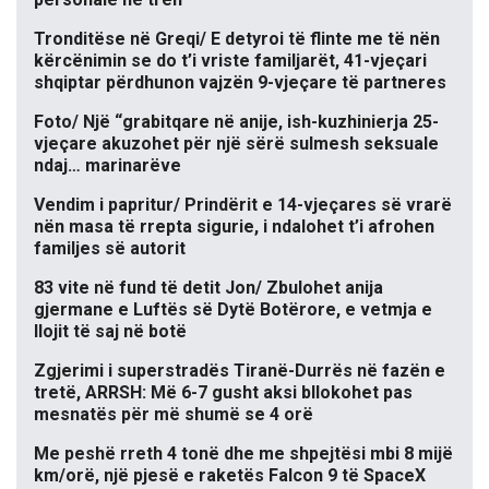
Tronditëse në Greqi/ E detyroi të flinte me të nën
kërcënimin se do t’i vriste familjarët, 41-vjeçari
shqiptar përdhunon vajzën 9-vjeçare të partneres
Foto/ Një “grabitqare në anije, ish-kuzhinierja 25-
vjeçare akuzohet për një sërë sulmesh seksuale
ndaj… marinarëve
Vendim i papritur/ Prindërit e 14-vjeçares së vrarë
nën masa të rrepta sigurie, i ndalohet t’i afrohen
familjes së autorit
83 vite në fund të detit Jon/ Zbulohet anija
gjermane e Luftës së Dytë Botërore, e vetmja e
llojit të saj në botë
Zgjerimi i superstradës Tiranë-Durrës në fazën e
tretë, ARRSH: Më 6-7 gusht aksi bllokohet pas
mesnatës për më shumë se 4 orë
Me peshë rreth 4 tonë dhe me shpejtësi mbi 8 mijë
km/orë, një pjesë e raketës Falcon 9 të SpaceX