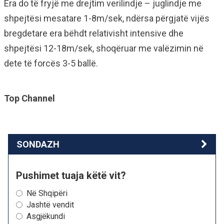
Era do të fryjë me drejtim verilindje – juglindje me
shpejtësi mesatare 1-8m/sek, ndërsa përgjatë vijës
bregdetare era bëhdt relativisht intensive dhe
shpejtësi 12-18m/sek, shoqëruar me valëzimin në
dete të forcës 3-5 ballë.
Top Channel
SONDAZH
Pushimet tuaja këtë vit?
Në Shqipëri
Jashtë vendit
Asgjëkundi