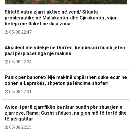
Shtatë vatra zjarri aktive në vend/ Situata
problematike në Mallakastër dhe Gjirokastër, vijon
beteja me flakët në disa zona
05/08 22:47
Aksident me vdekje në Durrës, këmbësori humb jetën
pasi përplaset nga një makinë
05/08 22:34
Panik për banorët/ Një makinë shpërthen duke ecur në
zonën e Laprakës, shpëton pa lëndime shoferi
05/08 22:31
Avioni i parë zjarrfikës ka nisur punën për shuarjen e
zjarreve, Rama: Gusht sfidues, na gjen më të fortë dhe
të përgatitur
05/08 22:25