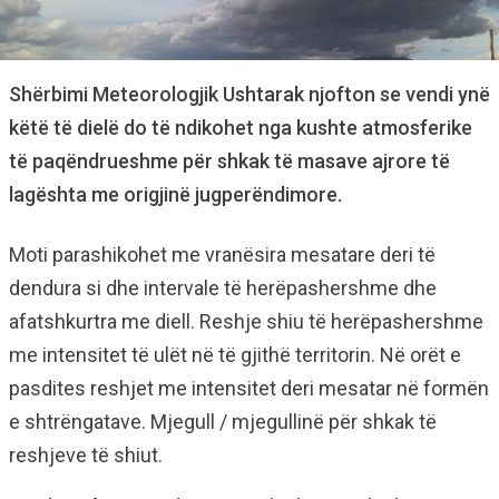
Shërbimi Meteorologjik Ushtarak njofton se vendi ynë
këtë të dielë do të ndikohet nga kushte atmosferike
të paqëndrueshme për shkak të masave ajrore të
lagështa me origjinë jugperëndimore.
Moti parashikohet me vranësira mesatare deri të
dendura si dhe intervale të herëpashershme dhe
afatshkurtra me diell. Reshje shiu të herëpashershme
me intensitet të ulët në të gjithë territorin. Në orët e
pasdites reshjet me intensitet deri mesatar në formën
e shtrëngatave. Mjegull / mjegullinë për shkak të
reshjeve të shiut.