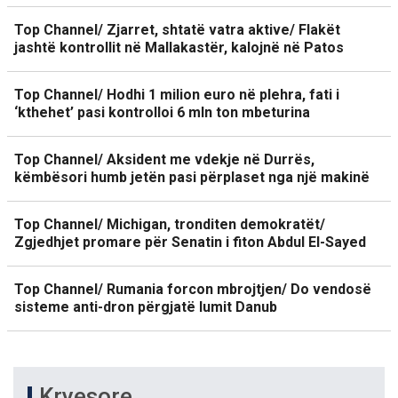
Top Channel/ Zjarret, shtatë vatra aktive/ Flakët
jashtë kontrollit në Mallakastër, kalojnë në Patos
Top Channel/ Hodhi 1 milion euro në plehra, fati i
‘kthehet’ pasi kontrolloi 6 mln ton mbeturina
Top Channel/ Aksident me vdekje në Durrës,
këmbësori humb jetën pasi përplaset nga një makinë
Top Channel/ Michigan, tronditen demokratët/
Zgjedhjet promare për Senatin i fiton Abdul El-Sayed
Top Channel/ Rumania forcon mbrojtjen/ Do vendosë
sisteme anti-dron përgjatë lumit Danub
Kryesore