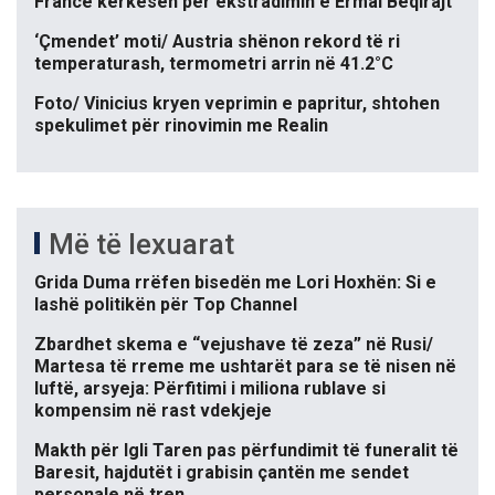
Francë kërkesën për ekstradimin e Ermal Beqirajt
‘Çmendet’ moti/ Austria shënon rekord të ri
temperaturash, termometri arrin në 41.2°C
Foto/ Vinicius kryen veprimin e papritur, shtohen
spekulimet për rinovimin me Realin
Më të lexuarat
Grida Duma rrëfen bisedën me Lori Hoxhën: Si e
lashë politikën për Top Channel
Zbardhet skema e “vejushave të zeza” në Rusi/
Martesa të rreme me ushtarët para se të nisen në
luftë, arsyeja: Përfitimi i miliona rublave si
kompensim në rast vdekjeje
Makth për Igli Taren pas përfundimit të funeralit të
Baresit, hajdutët i grabisin çantën me sendet
personale në tren