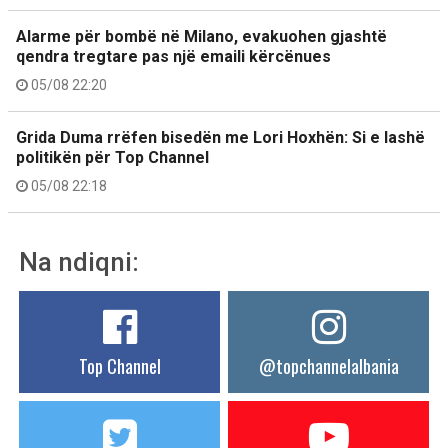
Alarme për bombë në Milano, evakuohen gjashtë
qendra tregtare pas një emaili kërcënues
05/08 22:20
Grida Duma rrëfen bisedën me Lori Hoxhën: Si e lashë
politikën për Top Channel
05/08 22:18
Na ndiqni:
Top Channel
@topchannelalbania