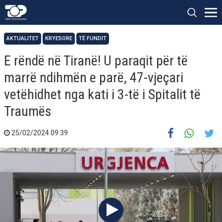
AKTUALITET
KRYESORE
TË FUNDIT
E rëndë në Tiranë! U paraqit për të
marrë ndihmën e parë, 47-vjeçari
vetëhidhet nga kati i 3-të i Spitalit të
Traumës
25/02/2024 09:39