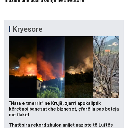
muzikë dhe duartrokitje në shëtitore
Kryesore
“Nata e tmerrit” në Krujë, zjarri apokaliptik
kërcënoi banesat dhe bizneset, çfarë la pas beteja
me flakët
Thatësira rekord zbulon anijet naziste të Luftës