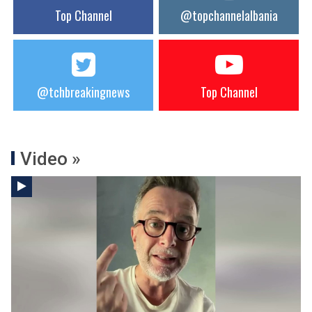
Top Channel
@topchannelalbania
@tchbreakingnews
Top Channel
Video »