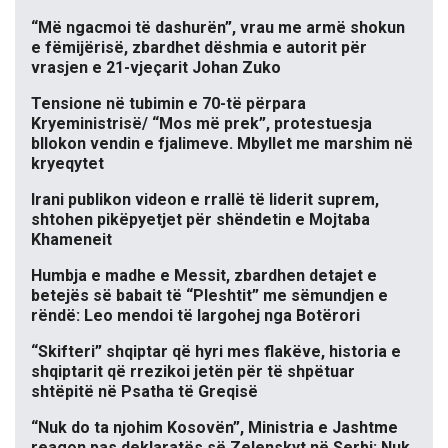
“Më ngacmoi të dashurën”, vrau me armë shokun
e fëmijërisë, zbardhet dëshmia e autorit për
vrasjen e 21-vjeçarit Johan Zuko
Tensione në tubimin e 70-të përpara
Kryeministrisë/ “Mos më prek”, protestuesja
bllokon vendin e fjalimeve. Mbyllet me marshim në
kryeqytet
Irani publikon videon e rrallë të liderit suprem,
shtohen pikëpyetjet për shëndetin e Mojtaba
Khameneit
Humbja e madhe e Messit, zbardhen detajet e
betejës së babait të “Pleshtit” me sëmundjen e
rëndë: Leo mendoi të largohej nga Botërori
“Skifteri” shqiptar që hyri mes flakëve, historia e
shqiptarit që rrezikoi jetën për të shpëtuar
shtëpitë në Psatha të Greqisë
“Nuk do ta njohim Kosovën”, Ministria e Jashtme
reagon pas deklaratës së Zelenskyt në Serbi: Nuk