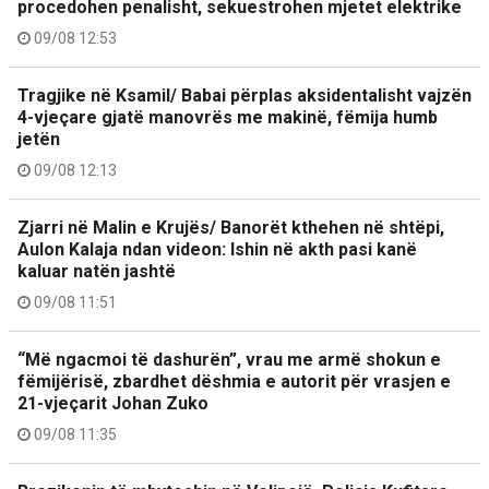
procedohen penalisht, sekuestrohen mjetet elektrike
09/08 12:53
Tragjike në Ksamil/ Babai përplas aksidentalisht vajzën
4-vjeçare gjatë manovrës me makinë, fëmija humb
jetën
09/08 12:13
Zjarri në Malin e Krujës/ Banorët kthehen në shtëpi,
Aulon Kalaja ndan videon: Ishin në akth pasi kanë
kaluar natën jashtë
09/08 11:51
“Më ngacmoi të dashurën”, vrau me armë shokun e
fëmijërisë, zbardhet dëshmia e autorit për vrasjen e
21-vjeçarit Johan Zuko
09/08 11:35