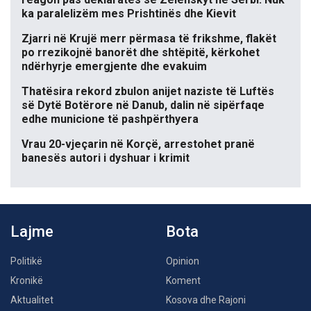
ka paralelizëm mes Prishtinës dhe Kievit
Zjarri në Krujë merr përmasa të frikshme, flakët
po rrezikojnë banorët dhe shtëpitë, kërkohet
ndërhyrje emergjente dhe evakuim
Thatësira rekord zbulon anijet naziste të Luftës
së Dytë Botërore në Danub, dalin në sipërfaqe
edhe municione të pashpërthyera
Vrau 20-vjeçarin në Korçë, arrestohet pranë
banesës autori i dyshuar i krimit
Lajme
Bota
Politikë
Opinion
Kronikë
Koment
Aktualitet
Kosova dhe Rajoni