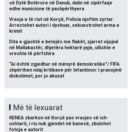
së Dytë Botërore në Danub, dalin në sipërfaqe
edhe municione të pashpërthyera
Vrasja e të riut në Korçë, Policia njoftim zyrtar:
Arrestohet autori i dyshuar, sekuestrohet arma e
krimit
Dita e gjashtë e betejës me flakët, zjarret vijojnë
në Mallakastër, dhjetëra hektarë pyje, ullishte e
vreshta të përfshira
“Ai është zgjedhur në mënyrë demokratike”/ FIFA
shpërthen ndaj kritikave për Infantinon: I pranojmë
diskutimet, por jo akuzat
Më të lexuarat
RENEA zbarkon në Korçë pas vrasjes së ish-
ushtarit, i riu nuk gjendet në banesë, zbulohet
fotoja e autorit