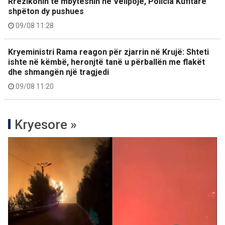
Rrezikonin të mbyteshin në Velipojë, Policia Kufitare
shpëton dy pushues
09/08 11:28
Kryeministri Rama reagon për zjarrin në Krujë: Shteti
ishte në këmbë, heronjtë tanë u përballën me flakët
dhe shmangën një tragjedi
09/08 11:20
Kryesore »