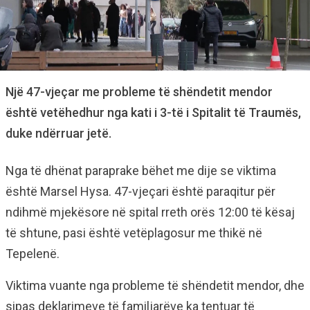
Një 47-vjeçar me probleme të shëndetit mendor
është vetëhedhur nga kati i 3-të i Spitalit të Traumës,
duke ndërruar jetë.
Nga të dhënat paraprake bëhet me dije se viktima
është Marsel Hysa. 47-vjeçari është paraqitur për
ndihmë mjekësore në spital rreth orës 12:00 të kësaj
të shtune, pasi është vetëplagosur me thikë në
Tepelenë.
Viktima vuante nga probleme të shëndetit mendor, dhe
sipas deklarimeve të familjarëve ka tentuar të