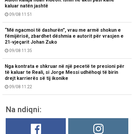
kaluar natën jashtë
09/08 11:51
“Më ngacmoi të dashurën”, vrau me armë shokun e
fëmijërisë, zbardhet dëshmia e autorit për vrasjen e
21-vjeçarit Johan Zuko
09/08 11:35
Nga kontrata e shkruar në një pecetë te presioni për
të kaluar te Reali, si Jorge Messi udhëhoqi të birin
drejt karrierës së tij ikonike
09/08 11:22
Na ndiqni: