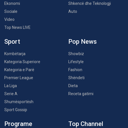
Ekonomi
Shkencë dhe Teknologji
Sociale
Auto
Video
Top News LIVE
Sport
Pop News
Kombëtarja
Showbiz
Kategoria Superiore
Lifestyle
Kategoria e Parë
Fashion
Premier League
Shëndeti
La Liga
Dieta
Serie A
Receta gatimi
Shumësportësh
Sport Gossip
Programe
Top Channel