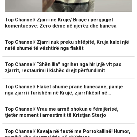
Top Channel/ Zjarri në Krujë/ Braçe i përgjigjet
komentuesve: Zero dëme në njerëz dhe banesa
Top Channel/ Zjarri nuk preku shtëpitë, Kruja kaloi një
natë shumë të vështirë nga flakët
Top Channel/ “Shën Ilia” ngrihet nga hiri,një vit pas
zjarrit, restaurimi i kishës drejt përfundimit
Top Channel/ Flakët shumë pranë banesave, pamje
nga zjarri i furishëm në Krujë, zjarrfikësit në…
Top Channel/ Vrau me armë shokun e fëmijërisë,
tjetër moment i arrestimit të Kristjan Sterjo
Top Channel/ Kavaja në festë me Portokallinë! Humor,