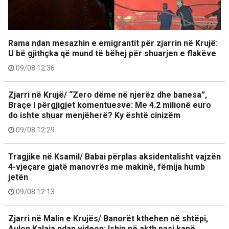
Rama ndan mesazhin e emigrantit për zjarrin në Krujë:
U bë gjithçka që mund të bëhej për shuarjen e flakëve
09/08 12:36
Zjarri në Krujë/ “Zero dëme në njerëz dhe banesa”,
Braçe i përgjigjet komentuesve: Me 4.2 milionë euro
do ishte shuar menjëherë? Ky është cinizëm
09/08 12:29
Tragjike në Ksamil/ Babai përplas aksidentalisht vajzën
4-vjeçare gjatë manovrës me makinë, fëmija humb
jetën
09/08 12:13
Zjarri në Malin e Krujës/ Banorët kthehen në shtëpi,
Aulon Kalaja ndan videon: Ishin në akth pasi kanë