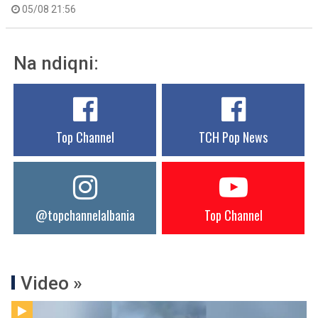
05/08 21:56
Na ndiqni:
Top Channel
TCH Pop News
@topchannelalbania
Top Channel
Video »