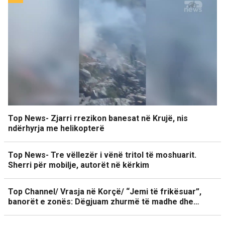
Top News- Zjarri rrezikon banesat në Krujë, nis
ndërhyrja me helikopterë
Top News- Tre vëllezër i vënë tritol të moshuarit.
Sherri për mobilje, autorët në kërkim
Top Channel/ Vrasja në Korçë/ “Jemi të frikësuar”,
banorët e zonës: Dëgjuam zhurmë të madhe dhe…