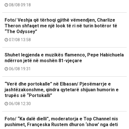
08/08 09:18
Foto/ Veshja që tërhoqi gjithë vëmendjen, Charlize
Theron shfaqet me një look të ri në turin botëror të
“The Odyssey”
07/08 13:58
Shuhet legjenda e muzikës flamenco, Pepe Habichuela
ndërron jetë në moshën 81-vjeçare
06/08 19:31
“Verë dhe portokalle” në Elbasan/ Pjesëmarrje e
jashtëzakonshme, qindra qytetarë shijuan humorin e
trupës së “Portokalli”
06/08 12:30
Foto/ “Ka dalë dielli”, moderatorja e Top Channel nis
pushimet, Françeska Rustem dhuron ‘show’ nga deti