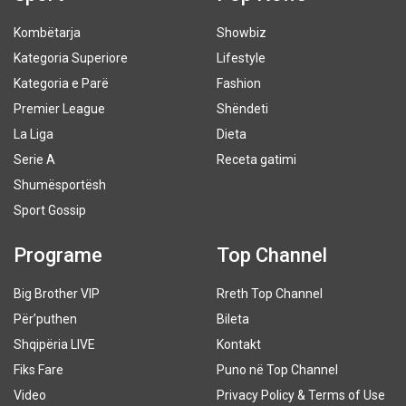
Kombëtarja
Showbiz
Kategoria Superiore
Lifestyle
Kategoria e Parë
Fashion
Premier League
Shëndeti
La Liga
Dieta
Serie A
Receta gatimi
Shumësportësh
Sport Gossip
Programe
Top Channel
Big Brother VIP
Rreth Top Channel
Për’puthen
Bileta
Shqipëria LIVE
Kontakt
Fiks Fare
Puno në Top Channel
Video
Privacy Policy & Terms of Use