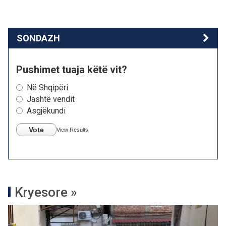
SONDAZH
Pushimet tuaja këtë vit?
Në Shqipëri
Jashtë vendit
Asgjëkundi
Vote
View Results
Kryesore »