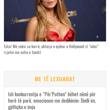
Foto/ Më seksi se kurrë, aktorja e njohur e Hollywood-it “ndez”
rrjetin me setin e fundit
ME TË LEXUARAT
Ish konkurrentja e “Për’Puthen” bëhet nënë për
herë të parë, emocionon me dedikimin: Dielli im,
gjithçka e imja