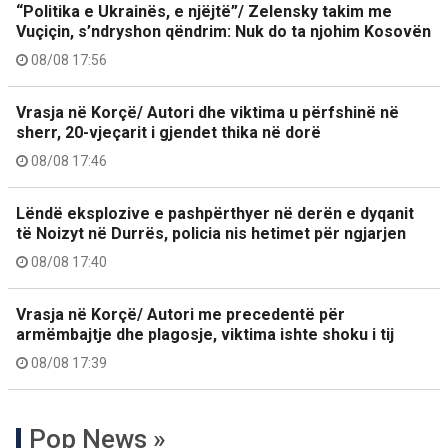
“Politika e Ukrainës, e njëjtë”/ Zelensky takim me
Vuçiçin, s’ndryshon qëndrim: Nuk do ta njohim Kosovën
08/08 17:56
Vrasja në Korçë/ Autori dhe viktima u përfshinë në
sherr, 20-vjeçarit i gjendet thika në dorë
08/08 17:46
Lëndë eksplozive e pashpërthyer në derën e dyqanit
të Noizyt në Durrës, policia nis hetimet për ngjarjen
08/08 17:40
Vrasja në Korçë/ Autori me precedentë për
armëmbajtje dhe plagosje, viktima ishte shoku i tij
08/08 17:39
Pop News »