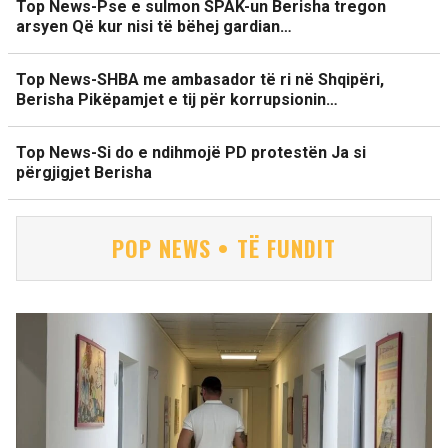
Top News-Pse e sulmon SPAK-un Berisha tregon
arsyen Që kur nisi të bëhej gardian…
Top News-SHBA me ambasador të ri në Shqipëri,
Berisha Pikëpamjet e tij për korrupsionin…
Top News-Si do e ndihmojë PD protestën Ja si
përgjigjet Berisha
POP NEWS • TË FUNDIT