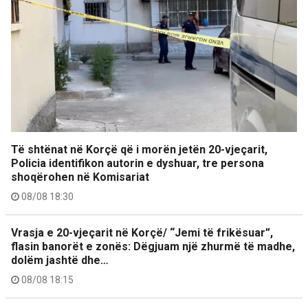
Të shtënat në Korçë që i morën jetën 20-vjeçarit,
Policia identifikon autorin e dyshuar, tre persona
shoqërohen në Komisariat
08/08 18:30
Vrasja e 20-vjeçarit në Korçë/ “Jemi të frikësuar”,
flasin banorët e zonës: Dëgjuam një zhurmë të madhe,
dolëm jashtë dhe…
08/08 18:15