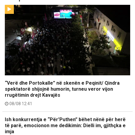
“Verë dhe Portokalle” në skenën e Peqinit/ Qindra
spektatorë shijojnë humorin, turneu veror vijon
rrugëtimin drejt Kavajës
08/08 12:41
Ish konkurrentja e “Për’Puthen” bëhet nënë për herë
të parë, emocionon me dedikimin: Dielli im, gjithçka e
imja