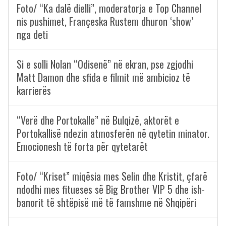
Foto/ “Ka dalë dielli”, moderatorja e Top Channel
nis pushimet, Françeska Rustem dhuron ‘show’
nga deti
Si e solli Nolan “Odisenë” në ekran, pse zgjodhi
Matt Damon dhe sfida e filmit më ambicioz të
karrierës
“Verë dhe Portokalle” në Bulqizë, aktorët e
Portokallisë ndezin atmosferën në qytetin minator.
Emocionesh të forta për qytetarët
Foto/ “Kriset” miqësia mes Selin dhe Kristit, çfarë
ndodhi mes fitueses së Big Brother VIP 5 dhe ish-
banorit të shtëpisë më të famshme në Shqipëri