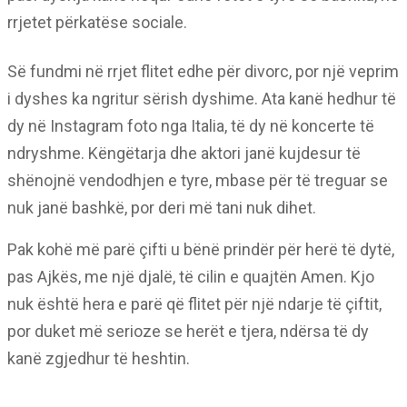
rrjetet përkatëse sociale.
Së fundmi në rrjet flitet edhe për divorc, por një veprim
i dyshes ka ngritur sërish dyshime. Ata kanë hedhur të
dy në Instagram foto nga Italia, të dy në koncerte të
ndryshme. Këngëtarja dhe aktori janë kujdesur të
shënojnë vendodhjen e tyre, mbase për të treguar se
nuk janë bashkë, por deri më tani nuk dihet.
Pak kohë më parë çifti u bënë prindër për herë të dytë,
pas Ajkës, me një djalë, të cilin e quajtën Amen. Kjo
nuk është hera e parë që flitet për një ndarje të çiftit,
por duket më serioze se herët e tjera, ndërsa të dy
kanë zgjedhur të heshtin.