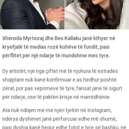
Xhensila Myrtezaj dhe Bes Kallaku janë kthyer në
kryefjalë të medias rozë kohëve të fundit, pasi
përflitet për një ndarje të mundshme mes tyre.
Dy artistët, një nga çiftet më të njohura të estradës
shqiptare nuk kanë konfirmuar e as hedhur poshtë
zërat, por pas veprimeve të tyre, fansat janë të sigurt
për ndarje, ose të paktën krisje në marrëdhënie.
Ata nuk ndiqen më me njëri tjetrin në Instagram,
ndërsa dyshimet janë përforcuar edhe më shumë,
pasi dyshja kanë hequr edhe fotot e tyre së bashku, në