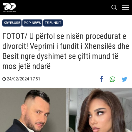
KRYESORE
POP NEWS
TË FUNDIT
FOTOT/ U përfol se nisën procedurat e
divorcit! Veprimi i fundit i Xhensilës dhe
Besit ngre dyshimet se çifti mund të
mos jetë ndarë
24/02/2024 17:51