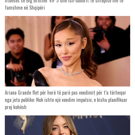
fitueses së Big Brother VIP 5 dhe ish-banorit të shtëpisë më të
famshme në Shqipëri
Ariana Grande flet për herë të parë pas vendimit për t’u tërhequr
nga jeta publike: Nuk ishte një vendim impulsiv, e kisha planifikuar
prej kohësh