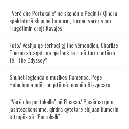
“Verë dhe Portokalle” në skenën e Peqinit/ Qindra
spektatorë shijojnë humorin, turneu veror vijon
rrugëtimin drejt Kavajës
Foto/ Veshja që tërhoqi gjithë vëmendjen, Charlize
Theron shfaqet me një look të ri në turin botëror
të “The Odyssey”
Shuhet legjenda e muzikës flamenco, Pepe
Habichuela ndërron jetë në moshën 81-vjeçare
“Verë dhe portokalle” në Elbasan/ Pjesëmarrje e
jashtëzakonshme, qindra qytetarë shijuan humorin
e trupës së “Portokalli”