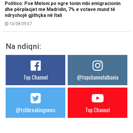
Politico: Pse Meloni po ngre tonin mbi emigracionin
dhe përplasjet me Madridin, 7% e votave mund të
ndryshojë gjithçka në Itali
10/08 09:07
Na ndiqni:
Top Channel
@topchannelalbania
@tchbreakingnews
Top Channel