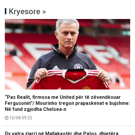
Kryesore »
“Pas Realit, firmosa me United për të zëvendësuar
Fergusonin”/ Mourinho tregon prapaskenat e bujshme:
Në fund zgjodha Chelsea-n
10/08 09:25
Dy vatra zjarri në Mallakastër dhe Patos, dhjetëra