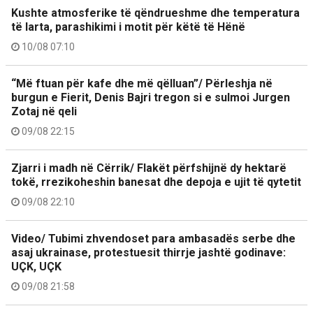
Kushte atmosferike të qëndrueshme dhe temperatura
të larta, parashikimi i motit për këtë të Hënë
10/08 07:10
“Më ftuan për kafe dhe më qëlluan”/ Përleshja në
burgun e Fierit, Denis Bajri tregon si e sulmoi Jurgen
Zotaj në qeli
09/08 22:15
Zjarri i madh në Cërrik/ Flakët përfshijnë dy hektarë
tokë, rrezikoheshin banesat dhe depoja e ujit të qytetit
09/08 22:10
Video/ Tubimi zhvendoset para ambasadës serbe dhe
asaj ukrainase, protestuesit thirrje jashtë godinave:
UÇK, UÇK
09/08 21:58