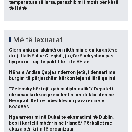
temperatura të larta, parashikimi i motit për këtë
të Hënë
Më të lexuarat
Gjermania paralajmëron rikthimin e emigrantëve
drejt Italisë dhe Greqisë, ja çfarë ndryshon pas
hyrjes në fuqi të paktit të ri të BE-së
Nëna e Ardian Çapjas ndërron jetë, i dënuari me
burgim të përjetshëm kërkon leje të lërë qelinë
“Zelensky bëri një gabim diplomatik”/ Deputeti
ukrainas kritikon presidentin për deklaratën në
Beograd: Këtu e mbështesim pavarësinë e
Kosovës
Nga arrestimi në Dubai te ekstradimi në Dublin,
bosi i kartelit mbërrin në Irlandë/ Përballet me
akuza për krim të organizuar