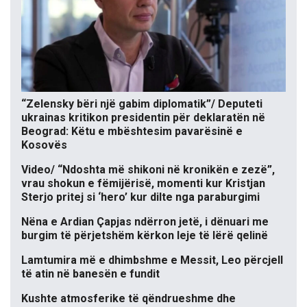
“Zelensky bëri një gabim diplomatik”/ Deputeti
ukrainas kritikon presidentin për deklaratën në
Beograd: Këtu e mbështesim pavarësinë e
Kosovës
Video/ “Ndoshta më shikoni në kronikën e zezë”,
vrau shokun e fëmijërisë, momenti kur Kristjan
Sterjo pritej si ‘hero’ kur dilte nga paraburgimi
Nëna e Ardian Çapjas ndërron jetë, i dënuari me
burgim të përjetshëm kërkon leje të lërë qelinë
Lamtumira më e dhimbshme e Messit, Leo përcjell
të atin në banesën e fundit
Kushte atmosferike të qëndrueshme dhe