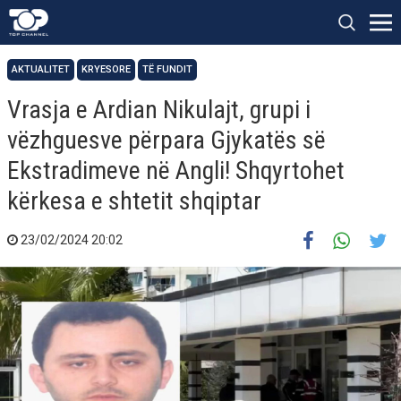
AKTUALITET
KRYESORE
TË FUNDIT
Vrasja e Ardian Nikulajt, grupi i
vëzhguesve përpara Gjykatës së
Ekstradimeve në Angli! Shqyrtohet
kërkesa e shtetit shqiptar
23/02/2024 20:02