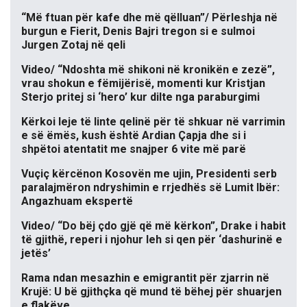
“Më ftuan për kafe dhe më qëlluan”/ Përleshja në
burgun e Fierit, Denis Bajri tregon si e sulmoi
Jurgen Zotaj në qeli
Video/ “Ndoshta më shikoni në kronikën e zezë”,
vrau shokun e fëmijërisë, momenti kur Kristjan
Sterjo pritej si ‘hero’ kur dilte nga paraburgimi
Kërkoi leje të linte qelinë për të shkuar në varrimin
e së ëmës, kush është Ardian Çapja dhe si i
shpëtoi atentatit me snajper 6 vite më parë
Vuçiç kërcënon Kosovën me ujin, Presidenti serb
paralajmëron ndryshimin e rrjedhës së Lumit Ibër:
Angazhuam ekspertë
Video/ “Do bëj çdo gjë që më kërkon”, Drake i habit
të gjithë, reperi i njohur leh si qen për ‘dashurinë e
jetës’
Rama ndan mesazhin e emigrantit për zjarrin në
Krujë: U bë gjithçka që mund të bëhej për shuarjen
e flakëve