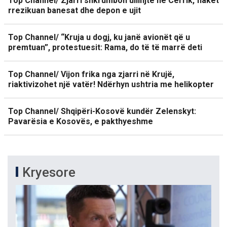
Top Channel/ Zjarri shkrumbon ullinjtë në Cërrik, flakët
rrezikuan banesat dhe depon e ujit
Top Channel/ “Kruja u dogj, ku janë avionët që u
premtuan”, protestuesit: Rama, do të të marrë deti
Top Channel/ Vijon frika nga zjarri në Krujë,
riaktivizohet një vatër! Ndërhyn ushtria me helikopter
Top Channel/ Shqipëri-Kosovë kundër Zelenskyt:
Pavarësia e Kosovës, e pakthyeshme
Kryesore