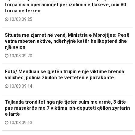
forca nisin operacionet për izolimin e flakëve, mbi 80
forca në terren
10/08 09:25
Situata me zjarret në vend, Ministria e Mbrojtjes: Pesë
vatra mbeten aktive, ndërhyjnë katër helikopterë dhe
një avion
10/08 09:20
Foto/ Menduan se gjetën trupin e një viktime brenda
valixhes, policia zbulon të vërtetën e pazakontë
10/08 09:14
Tajlanda tronditet nga një tjetër sulm me armë, 3 ditë
pas masakrës me 7 viktima ish-deputeti qëllon zyrtarin
e lartë
10/08 09:13