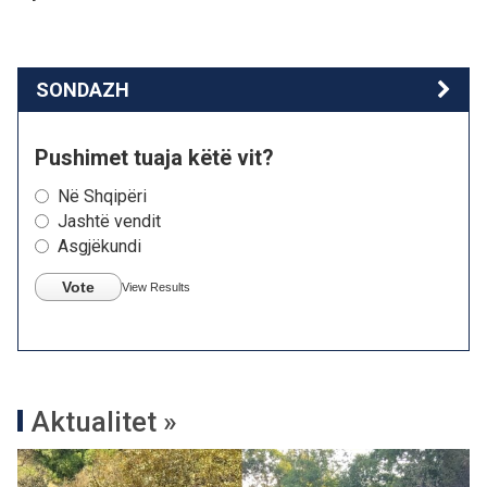
SONDAZH
Pushimet tuaja këtë vit?
Në Shqipëri
Jashtë vendit
Asgjëkundi
Vote
View Results
Aktualitet »