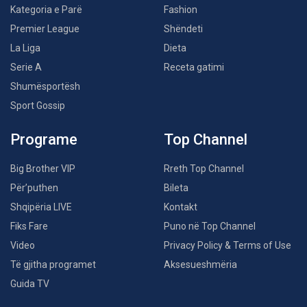
Kategoria e Parë
Fashion
Premier League
Shëndeti
La Liga
Dieta
Serie A
Receta gatimi
Shumësportësh
Sport Gossip
Programe
Top Channel
Big Brother VIP
Rreth Top Channel
Për’puthen
Bileta
Shqipëria LIVE
Kontakt
Fiks Fare
Puno në Top Channel
Video
Privacy Policy & Terms of Use
Të gjitha programet
Aksesueshmëria
Guida TV