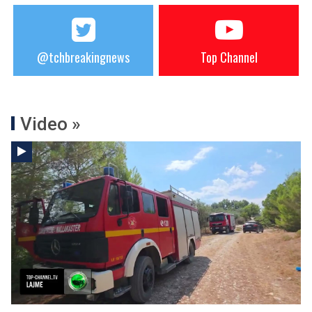
@tchbreakingnews
Top Channel
Video »