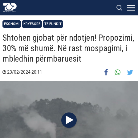
EKONOMI
KRYESORE
TË FUNDIT
Shtohen gjobat për ndotjen! Propozimi,
30% më shumë. Në rast mospagimi, i
mbledhin përmbaruesit
23/02/2024 20:11