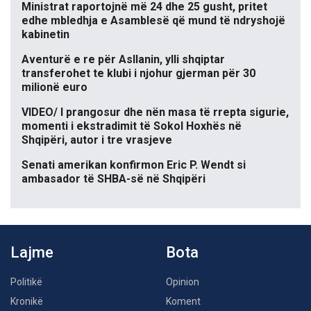
Ministrat raportojnë më 24 dhe 25 gusht, pritet
edhe mbledhja e Asamblesë që mund të ndryshojë
kabinetin
Aventurë e re për Asllanin, ylli shqiptar
transferohet te klubi i njohur gjerman për 30
milionë euro
VIDEO/ I prangosur dhe nën masa të rrepta sigurie,
momenti i ekstradimit të Sokol Hoxhës në
Shqipëri, autor i tre vrasjeve
Senati amerikan konfirmon Eric P. Wendt si
ambasador të SHBA-së në Shqipëri
Lajme
Bota
Politikë
Opinion
Kronikë
Koment