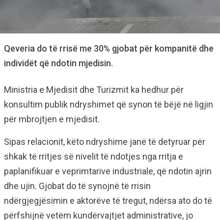
Qeveria do të rrisë me 30% gjobat për kompanitë dhe
individët që ndotin mjedisin.
Ministria e Mjedisit dhe Turizmit ka hedhur për
konsultim publik ndryshimet që synon të bëjë në ligjin
për mbrojtjen e mjedisit.
Sipas relacionit, këto ndryshime janë të detyruar për
shkak të rritjes së nivelit të ndotjes nga rritja e
paplanifikuar e veprimtarive industriale, që ndotin ajrin
dhe ujin. Gjobat do të synojnë të rrisin
ndërgjegjësimin e aktorëve të tregut, ndërsa ato do të
përfshijnë vetëm kundërvajtjet administrative, jo