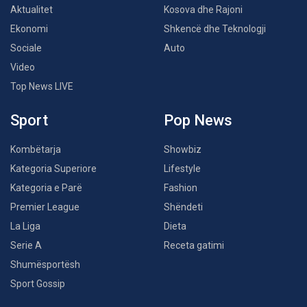
Aktualitet
Kosova dhe Rajoni
Ekonomi
Shkencë dhe Teknologji
Sociale
Auto
Video
Top News LIVE
Sport
Pop News
Kombëtarja
Showbiz
Kategoria Superiore
Lifestyle
Kategoria e Parë
Fashion
Premier League
Shëndeti
La Liga
Dieta
Serie A
Receta gatimi
Shumësportësh
Sport Gossip