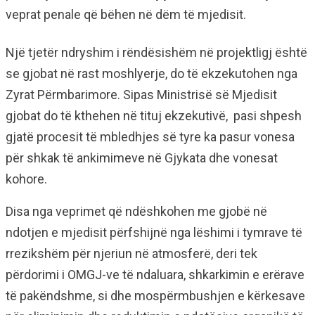
veprat penale që bëhen në dëm të mjedisit.
Një tjetër ndryshim i rëndësishëm në projektligj është
se gjobat në rast moshlyerje, do të ekzekutohen nga
Zyrat Përmbarimore. Sipas Ministrisë së Mjedisit
gjobat do të kthehen në tituj ekzekutivë, pasi shpesh
gjatë procesit të mbledhjes së tyre ka pasur vonesa
për shkak të ankimimeve në Gjykata dhe vonesat
kohore.
Disa nga veprimet që ndëshkohen me gjobë në
ndotjen e mjedisit përfshijnë nga lëshimi i tymrave të
rrezikshëm për njeriun në atmosferë, deri tek
përdorimi i OMGJ-ve të ndaluara, shkarkimin e erërave
të pakëndshme, si dhe mospërmbushjen e kërkesave