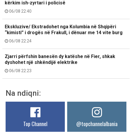
kërkim ish-zyrtari i policisë
06/08 22:40
Ekskluzive/ Ekstradohet nga Kolumbia në Shqipëri
“kimisti” i drogës në Frakull, i dënuar me 14 vite burg
06/08 22:24
Zjarri përfshin banesën dy katëshe në Fier, shkak
dyshohet një shkëndijë elektrike
06/08 22:23
Na ndiqni:
Top Channel
@topchannelalbania