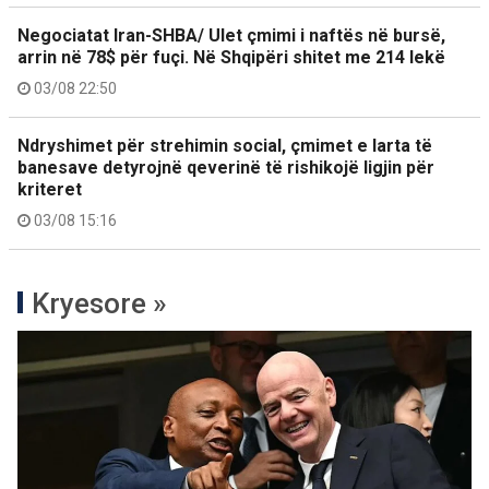
Negociatat Iran-SHBA/ Ulet çmimi i naftës në bursë,
arrin në 78$ për fuçi. Në Shqipëri shitet me 214 lekë
03/08 22:50
Ndryshimet për strehimin social, çmimet e larta të
banesave detyrojnë qeverinë të rishikojë ligjin për
kriteret
03/08 15:16
Kryesore »