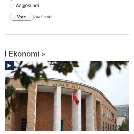
Asgjëkundi
Vote
View Results
Ekonomi »