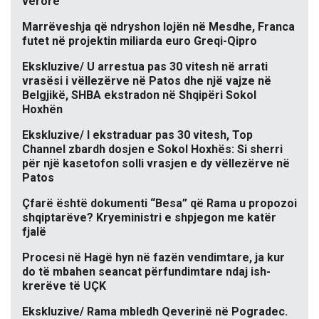
verore
Marrëveshja që ndryshon lojën në Mesdhe, Franca
futet në projektin miliarda euro Greqi-Qipro
Ekskluzive/ U arrestua pas 30 vitesh në arrati
vrasësi i vëllezërve në Patos dhe një vajze në
Belgjikë, SHBA ekstradon në Shqipëri Sokol
Hoxhën
Ekskluzive/ I ekstraduar pas 30 vitesh, Top
Channel zbardh dosjen e Sokol Hoxhës: Si sherri
për një kasetofon solli vrasjen e dy vëllezërve në
Patos
Çfarë është dokumenti “Besa” që Rama u propozoi
shqiptarëve? Kryeministri e shpjegon me katër
fjalë
Procesi në Hagë hyn në fazën vendimtare, ja kur
do të mbahen seancat përfundimtare ndaj ish-
krerëve të UÇK
Ekskluzive/ Rama mbledh Qeverinë në Pogradec.