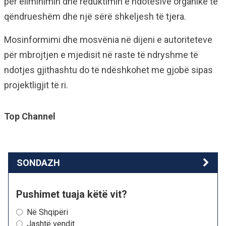
për eliminimin dhe reduktimin e ndotësive organikë të
qëndrueshëm dhe një sërë shkeljesh të tjera.
Mosinformimi dhe mosvënia në dijeni e autoriteteve
për mbrojtjen e mjedisit në raste të ndryshme të
ndotjes gjithashtu do të ndëshkohet me gjobë sipas
projektligjit të ri.
Top Channel
SONDAZH
Pushimet tuaja këtë vit?
Në Shqipëri
Jashtë vendit