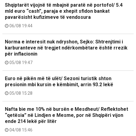
Shqiptarët vijojnë të mbajnë paratë në portofol/ 5.4
mld euro “cash”, paraja e xhepit sfidon bankat
pavarësisht kufizimeve të vendosura
06/08 19:44
Norma e interesit nuk ndryshon, Sejko: Shtrenjtimi i
karburanteve në tregjet ndërkombëtare është rrezik
për inflacionin
05/08 19:47
Euro në pikën më të ulët/ Sezoni turistik shton
presionin mbi kursin e këmbimit, arrin 93.2 lekë
05/08 15:28
Nafta bie me 10% në bursën e Mesdheut/ Reflektohet
“qetësia” në Lindjen e Mesme, por në Shqipëri vijon
ende 214 lekë për litër
04/08 15:46