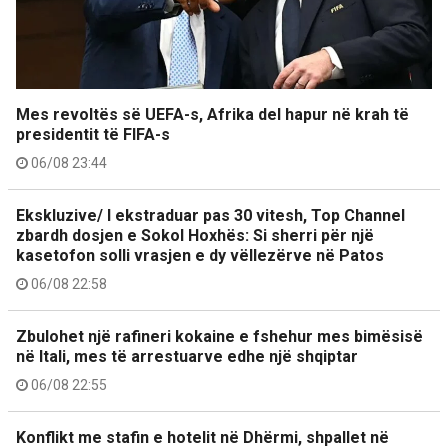
Mes revoltës së UEFA-s, Afrika del hapur në krah të
presidentit të FIFA-s
06/08 23:44
Ekskluzive/ I ekstraduar pas 30 vitesh, Top Channel
zbardh dosjen e Sokol Hoxhës: Si sherri për një
kasetofon solli vrasjen e dy vëllezërve në Patos
06/08 22:58
Zbulohet një rafineri kokaine e fshehur mes bimësisë
në Itali, mes të arrestuarve edhe një shqiptar
06/08 22:55
Konflikt me stafin e hotelit në Dhërmi, shpallet në