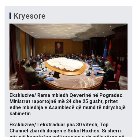
Kryesore
Ekskluzive/ Rama mbledh Qeverinë në Pogradec.
Ministrat raportojnë më 24 dhe 25 gusht, pritet
edhe mbledhja e Asamblesë që mund të ndryshojë
kabinetin
Ekskluzive/ I ekstraduar pas 30 vitesh, Top
Channel zbardh dosjen e Sokol Hoxhës: Si sherri
për një kasetofon solli vrasjen e dy vëllezërve në