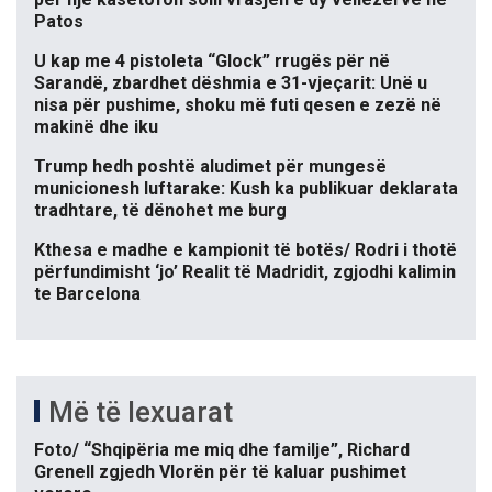
Patos
U kap me 4 pistoleta “Glock” rrugës për në
Sarandë, zbardhet dëshmia e 31-vjeçarit: Unë u
nisa për pushime, shoku më futi qesen e zezë në
makinë dhe iku
Trump hedh poshtë aludimet për mungesë
municionesh luftarake: Kush ka publikuar deklarata
tradhtare, të dënohet me burg
Kthesa e madhe e kampionit të botës/ Rodri i thotë
përfundimisht ‘jo’ Realit të Madridit, zgjodhi kalimin
te Barcelona
Më të lexuarat
Foto/ “Shqipëria me miq dhe familje”, Richard
Grenell zgjedh Vlorën për të kaluar pushimet