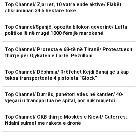
Top Channel/ Zjarret, 10 vatra ende aktive/ Flakët
shkrumbuan 34.5 hektarë tokë
Top Channel/Spanjë, opozita bllokon qeverinë/ Lufta
politike lë në rrugë 1000 fëmijë marokenë
Top Channel/ Protesta e 68-të në Tiranë/ Protestuesit
thirrje për Gjykatën e Lartë: Pezulloni…
Top Channel/ Dëshmia/ Rrëfehet Kejdi Banaj që u kap
teksa transportonte 4 pistoleta “Glock”
Top Channel/ Durrës, punëtori vdes në kantier/ 40-
vjeçari u transportua në spital, por nuk mbijetoi
Top Channel/ OKB thirrje Moskës e Kievit/ Guterres:
Ndalni sulmet me raketa e dronë