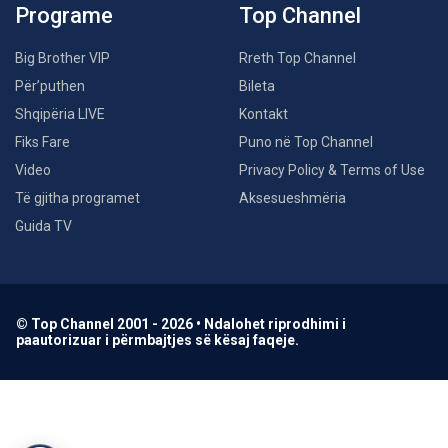
Programe
Top Channel
Big Brother VIP
Rreth Top Channel
Për’puthen
Bileta
Shqipëria LIVE
Kontakt
Fiks Fare
Puno në Top Channel
Video
Privacy Policy & Terms of Use
Të gjitha programet
Aksesueshmëria
Guida TV
© Top Channel 2001 - 2026 • Ndalohet riprodhimi i
paautorizuar i përmbajtjes së kësaj faqeje.