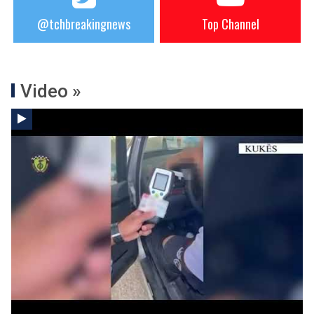
@tchbreakingnews
Top Channel
Video »