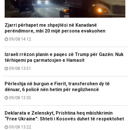
Zjarri përhapet me shpejtësi në Kanadanë
perëndimore, mbi 20 mijë persona evakuohen
09/08 14:12
Izraeli rrëzon planin e paqes së Trump për Gazën: Nuk
tërhiqemi pa çarmatosjen e Hamasit
09/08 13:51
Përleshja në burgun e Fierit, transferohen dy të
dënuar, 6 policë nën hetim për neglizhencë
09/08 13:35
Deklarata e Zelenskyt, Prishtina heq mbishkrimin
“Free Ukraine”: Shteti i Kosovës duhet të respektohet
09/08 13:22