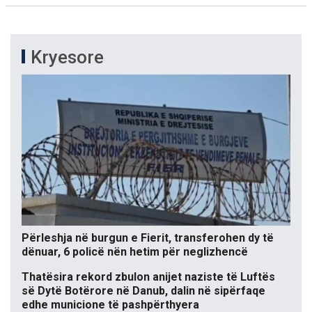
Kryesore
Përleshja në burgun e Fierit, transferohen dy të
dënuar, 6 policë nën hetim për neglizhencë
Thatësira rekord zbulon anijet naziste të Luftës
së Dytë Botërore në Danub, dalin në sipërfaqe
edhe municione të pashpërthyera