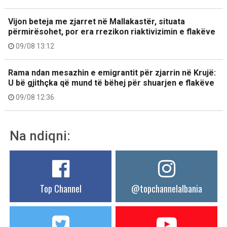
Vijon beteja me zjarret në Mallakastër, situata
përmirësohet, por era rrezikon riaktivizimin e flakëve
09/08 13:12
Rama ndan mesazhin e emigrantit për zjarrin në Krujë:
U bë gjithçka që mund të bëhej për shuarjen e flakëve
09/08 12:36
Na ndiqni:
Top Channel
@topchannelalbania