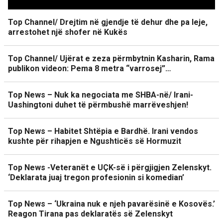
Top Channel/ Drejtim në gjendje të dehur dhe pa leje,
arrestohet një shofer në Kukës
Top Channel/ Ujërat e zeza përmbytnin Kasharin, Rama
publikon videon: Pema 8 metra “varrosej”…
Top News – Nuk ka negociata me SHBA-në/ Irani-
Uashingtoni duhet të përmbushë marrëveshjen!
Top News – Habitet Shtëpia e Bardhë. Irani vendos
kushte për rihapjen e Ngushticës së Hormuzit
Top News -Veteranët e UÇK-së i përgjigjen Zelenskyt.
‘Deklarata juaj tregon profesionin si komedian’
Top News – ‘Ukraina nuk e njeh pavarësinë e Kosovës.’
Reagon Tirana pas deklaratës së Zelenskyt