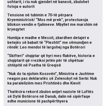
ushtarit, i riu nuk gjendet në banesë, zbulohet
fotoja e autorit
Tensione në tubimin e 70-të përpara
Kryeministrisë/ “Mos më prek”, protestuesja
bllokon vendin e fjalimeve. Mbyllet me marshim në
kryeqytet
Humbja e madhe e Messit, zbardhen detajet e
betejës së babait të “Pleshtit” me sëmundjen e
rëndë: Leo mendoi të largohej nga Botërori
“Skifteri” shqiptar që hyri mes flakëve, historia e
shqiptarit që rrezikoi jetën për të shpëtuar
shtëpitë në Psatha të Greqisë
“Nuk do ta njohim Kosovën”, Ministria e Jashtme
reagon pas deklaratës së Zelenskyt në Serbi: Nuk
ka paralelizëm mes Prishtinës dhe Kievit
Thatësira rekord zbulon anijet naziste të Luftës
së Dytë Botërore në Danub, dalin në sipërfaqe
edhe municione të pashpërthyera