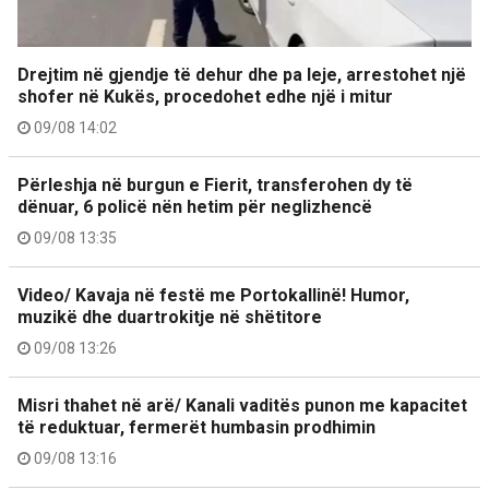
Drejtim në gjendje të dehur dhe pa leje, arrestohet një
shofer në Kukës, procedohet edhe një i mitur
09/08 14:02
Përleshja në burgun e Fierit, transferohen dy të
dënuar, 6 policë nën hetim për neglizhencë
09/08 13:35
Video/ Kavaja në festë me Portokallinë! Humor,
muzikë dhe duartrokitje në shëtitore
09/08 13:26
Misri thahet në arë/ Kanali vaditës punon me kapacitet
të reduktuar, fermerët humbasin prodhimin
09/08 13:16