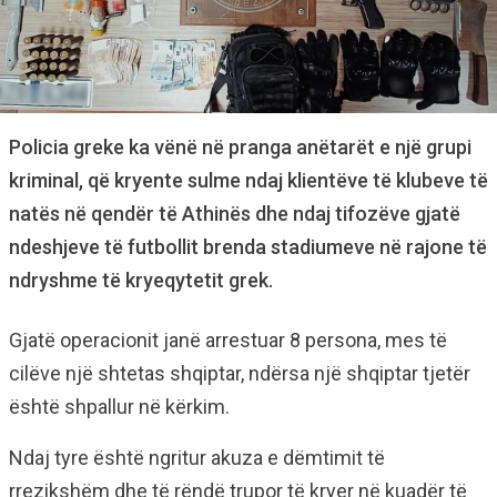
Policia greke ka vënë në pranga anëtarët e një grupi
kriminal, që kryente sulme ndaj klientëve të klubeve të
natës në qendër të Athinës dhe ndaj tifozëve gjatë
ndeshjeve të futbollit brenda stadiumeve në rajone të
ndryshme të kryeqytetit grek.
Gjatë operacionit janë arrestuar 8 persona, mes të
cilëve një shtetas shqiptar, ndërsa një shqiptar tjetër
është shpallur në kërkim.
Ndaj tyre është ngritur akuza e dëmtimit të
rrezikshëm dhe të rëndë trupor të kryer në kuadër të