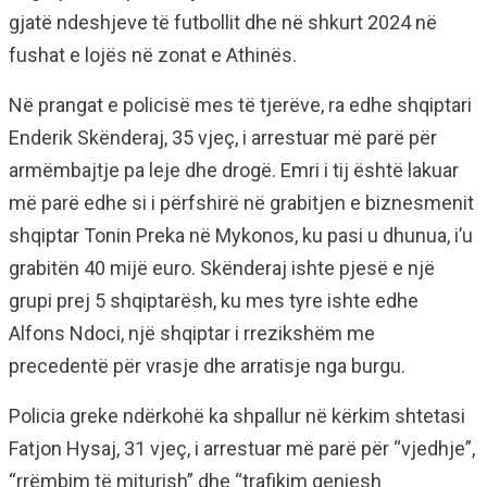
gjatë ndeshjeve të futbollit dhe në shkurt 2024 në
fushat e lojës në zonat e Athinës.
Në prangat e policisë mes të tjerëve, ra edhe shqiptari
Enderik Skënderaj, 35 vjeç, i arrestuar më parë për
armëmbajtje pa leje dhe drogë. Emri i tij është lakuar
më parë edhe si i përfshirë në grabitjen e biznesmenit
shqiptar Tonin Preka në Mykonos, ku pasi u dhunua, i’u
grabitën 40 mijë euro. Skënderaj ishte pjesë e një
grupi prej 5 shqiptarësh, ku mes tyre ishte edhe
Alfons Ndoci, një shqiptar i rrezikshëm me
precedentë për vrasje dhe arratisje nga burgu.
Policia greke ndërkohë ka shpallur në kërkim shtetasi
Fatjon Hysaj, 31 vjeç, i arrestuar më parë për “vjedhje”,
“rrëmbim të miturish” dhe “trafikim qeniesh