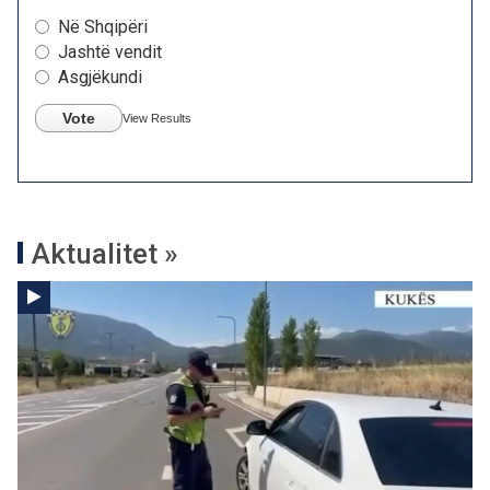
Në Shqipëri
Jashtë vendit
Asgjëkundi
Vote
View Results
Aktualitet »