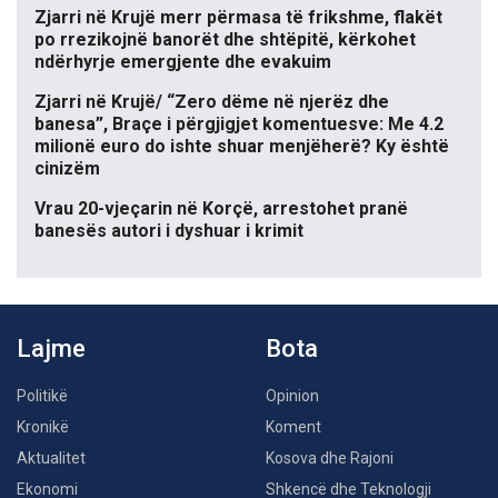
Zjarri në Krujë merr përmasa të frikshme, flakët
po rrezikojnë banorët dhe shtëpitë, kërkohet
ndërhyrje emergjente dhe evakuim
Zjarri në Krujë/ “Zero dëme në njerëz dhe
banesa”, Braçe i përgjigjet komentuesve: Me 4.2
milionë euro do ishte shuar menjëherë? Ky është
cinizëm
Vrau 20-vjeçarin në Korçë, arrestohet pranë
banesës autori i dyshuar i krimit
Lajme
Bota
Politikë
Opinion
Kronikë
Koment
Aktualitet
Kosova dhe Rajoni
Ekonomi
Shkencë dhe Teknologji