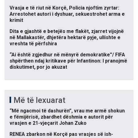
Vrasja e të riut në Korçë, Policia njoftim zyrtar:
Arrestohet autori i dyshuar, sekuestrohet arma e
krimit
Dita e gjashtë e betejës me flakët, zjarret vijojnë
në Mallakastër, dhjetëra hektarë pyje, ullishte e
vreshta të përfshira
“Ai është zgjedhur në mënyrë demokratike”/ FIFA
shpërthen ndaj kritikave për Infantinon: I pranojmë
diskutimet, por jo akuzat
Më të lexuarat
“Më ngacmoi të dashurën”, vrau me armë shokun
e fëmijërisë, zbardhet dëshmia e autorit për
vrasjen e 21-vjeçarit Johan Zuko
RENEA zbarkon në Korçë pas vrasjes së ish-