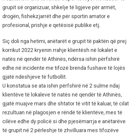
grupit së organizuar, shkelje të ligjeve për armët,
drogën, fishekzjarrët dhe për sportin amator e
profesional, prishje e qetësisë publike etj.
Siç doli nga hetimi, anëtarët e grupit të paktën që prej
korrikut 2022 kryenin rrahje klientësh në lokalet e
natës në qendër të Athinës, ndërsa ishin përfshirë
edhe në incidente me tifozë brenda fushave të lojës
gjatë ndeshjeve të futbollit.
U konstatua se ata ishin përfshirë në 2 sulme ndaj
klientëve të lokaleve të natës në qendër të Athinës,
gjatë muajve mars dhe shtator të vitit të kaluar, të cilat
rezultuan në plagosjen e rëndë të klientëve, mes të
cilëve edhe dy policë si dhe pjesëmarrja e anëtarëve
të grupit në 2 përleshje të zhvilluara mes tifozëve