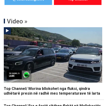
Video »
Top Channel/ Morina bllokohet nga fluksi, qindra
udhëtarë presin në radhë mes temperaturave të larta
Top Channel/ Era e fortë rikthen flakët në Mallakastër,