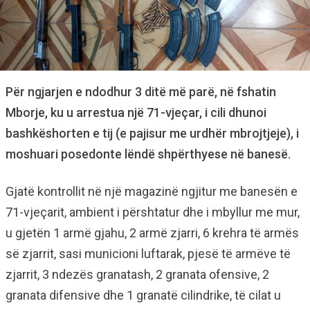
Për ngjarjen e ndodhur 3 ditë më parë, në fshatin
Mborje, ku u arrestua një 71-vjeçar, i cili dhunoi
bashkëshorten e tij (e pajisur me urdhër mbrojtjeje), i
moshuari posedonte lëndë shpërthyese në banesë.
Gjatë kontrollit në një magazinë ngjitur me banesën e
71-vjeçarit, ambient i përshtatur dhe i mbyllur me mur,
u gjetën 1 armë gjahu, 2 armë zjarri, 6 krehra të armës
së zjarrit, sasi municioni luftarak, pjesë të armëve të
zjarrit, 3 ndezës granatash, 2 granata ofensive, 2
granata difensive dhe 1 granatë cilindrike, të cilat u