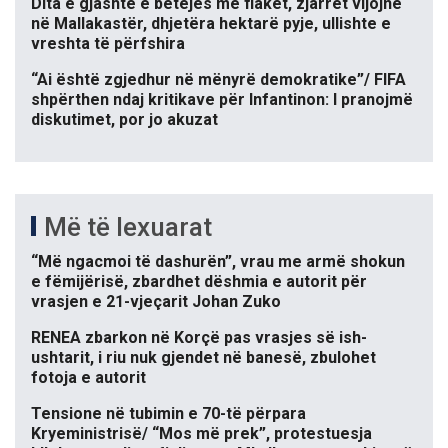
Dita e gjashtë e betejës me flakët, zjarret vijojnë
në Mallakastër, dhjetëra hektarë pyje, ullishte e
vreshta të përfshira
“Ai është zgjedhur në mënyrë demokratike”/ FIFA
shpërthen ndaj kritikave për Infantinon: I pranojmë
diskutimet, por jo akuzat
Më të lexuarat
“Më ngacmoi të dashurën”, vrau me armë shokun
e fëmijërisë, zbardhet dëshmia e autorit për
vrasjen e 21-vjeçarit Johan Zuko
RENEA zbarkon në Korçë pas vrasjes së ish-
ushtarit, i riu nuk gjendet në banesë, zbulohet
fotoja e autorit
Tensione në tubimin e 70-të përpara
Kryeministrisë/ “Mos më prek”, protestuesja