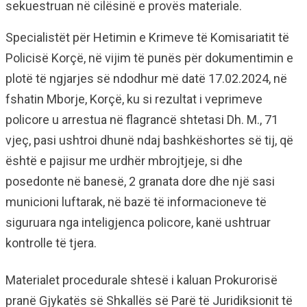
sekuestruan në cilësinë e provës materiale.
Specialistët për Hetimin e Krimeve të Komisariatit të
Policisë Korçë, në vijim të punës për dokumentimin e
plotë të ngjarjes së ndodhur më datë 17.02.2024, në
fshatin Mborje, Korçë, ku si rezultat i veprimeve
policore u arrestua në flagrancë shtetasi Dh. M., 71
vjeç, pasi ushtroi dhunë ndaj bashkëshortes së tij, që
është e pajisur me urdhër mbrojtjeje, si dhe
posedonte në banesë, 2 granata dore dhe një sasi
municioni luftarak, në bazë të informacioneve të
siguruara nga inteligjenca policore, kanë ushtruar
kontrolle të tjera.
Materialet procedurale shtesë i kaluan Prokurorisë
pranë Gjykatës së Shkallës së Parë të Juridiksionit të