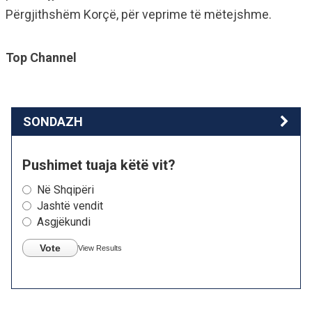
Përgjithshëm Korçë, për veprime të mëtejshme.
Top Channel
SONDAZH
Pushimet tuaja këtë vit?
Në Shqipëri
Jashtë vendit
Asgjëkundi
Vote
View Results