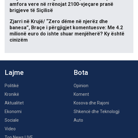
amfora vere në rrënojat 2100-vjeçare pranë
brigjeve të Siçilisë
Zjarri në Krujë/ “Zero dëme në njerëz dhe
banesa”, Braçe i përgjigjet komentuesve: Me 4.2
milionë euro do ishte shuar menjëherë? Ky është
cinizëm
Lajme
Bota
Politikë
Opinion
Kronikë
Koment
Aktualitet
Kosova dhe Rajoni
Ekonomi
Shkencë dhe Teknologji
Sociale
Auto
Video
Top News LIVE