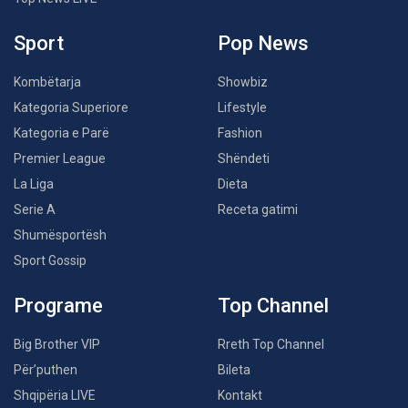
Sport
Pop News
Kombëtarja
Showbiz
Kategoria Superiore
Lifestyle
Kategoria e Parë
Fashion
Premier League
Shëndeti
La Liga
Dieta
Serie A
Receta gatimi
Shumësportësh
Sport Gossip
Programe
Top Channel
Big Brother VIP
Rreth Top Channel
Për’puthen
Bileta
Shqipëria LIVE
Kontakt