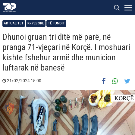
AKTUALITET
KRYESORE
TË FUNDIT
Dhunoi gruan tri ditë më parë, në
pranga 71-vjeçari në Korçë. I moshuari
kishte fshehur armë dhe municion
luftarak në banesë
21/02/2024 15:00