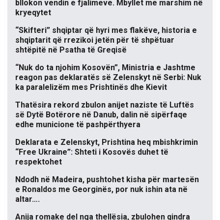
bllokon vendin e fjalimeve. Mbyllet me marshim në
kryeqytet
“Skifteri” shqiptar që hyri mes flakëve, historia e
shqiptarit që rrezikoi jetën për të shpëtuar
shtëpitë në Psatha të Greqisë
“Nuk do ta njohim Kosovën”, Ministria e Jashtme
reagon pas deklaratës së Zelenskyt në Serbi: Nuk
ka paralelizëm mes Prishtinës dhe Kievit
Thatësira rekord zbulon anijet naziste të Luftës
së Dytë Botërore në Danub, dalin në sipërfaqe
edhe municione të pashpërthyera
Deklarata e Zelenskyt, Prishtina heq mbishkrimin
“Free Ukraine”: Shteti i Kosovës duhet të
respektohet
Ndodh në Madeira, pushtohet kisha për martesën
e Ronaldos me Georginës, por nuk ishin ata në
altar….
Anija romake del nga thellësia, zbulohen qindra