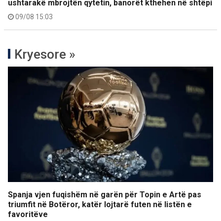
ushtarakë mbrojtën qytetin, banorët kthehen në shtëpi
09/08 15:03
Kryesore »
Spanja vjen fuqishëm në garën për Topin e Artë pas
triumfit në Botëror, katër lojtarë futen në listën e
favoritëve