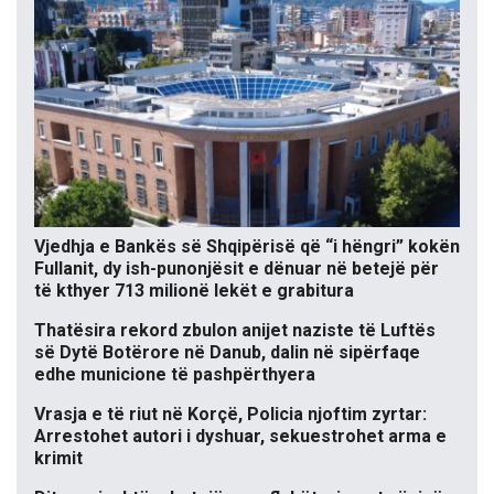
Vjedhja e Bankës së Shqipërisë që “i hëngri” kokën
Fullanit, dy ish-punonjësit e dënuar në betejë për
të kthyer 713 milionë lekët e grabitura
Thatësira rekord zbulon anijet naziste të Luftës
së Dytë Botërore në Danub, dalin në sipërfaqe
edhe municione të pashpërthyera
Vrasja e të riut në Korçë, Policia njoftim zyrtar:
Arrestohet autori i dyshuar, sekuestrohet arma e
krimit