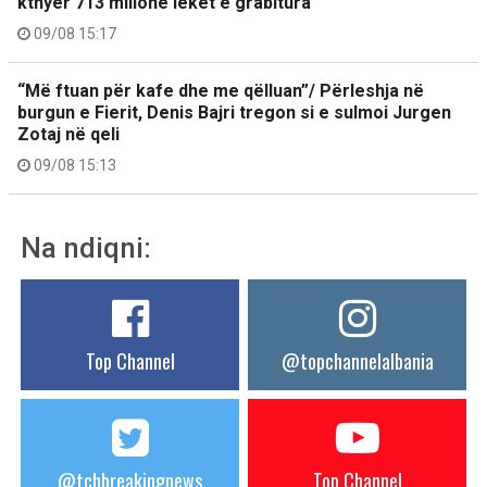
kthyer 713 milionë lekët e grabitura
09/08 15:17
“Më ftuan për kafe dhe me qëlluan”/ Përleshja në
burgun e Fierit, Denis Bajri tregon si e sulmoi Jurgen
Zotaj në qeli
09/08 15:13
Na ndiqni:
Top Channel
@topchannelalbania
@tchbreakingnews
Top Channel