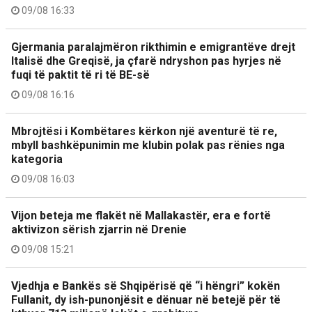
09/08 16:33
Gjermania paralajmëron rikthimin e emigrantëve drejt
Italisë dhe Greqisë, ja çfarë ndryshon pas hyrjes në
fuqi të paktit të ri të BE-së
09/08 16:16
Mbrojtësi i Kombëtares kërkon një aventurë të re,
mbyll bashkëpunimin me klubin polak pas rënies nga
kategoria
09/08 16:03
Vijon beteja me flakët në Mallakastër, era e fortë
aktivizon sërish zjarrin në Drenie
09/08 15:21
Vjedhja e Bankës së Shqipërisë që “i hëngri” kokën
Fullanit, dy ish-punonjësit e dënuar në betejë për të