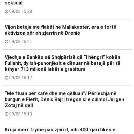
seksual
09/08 15:28
Vijon beteja me flakët në Mallakastër, era e fortë
aktivizon sërish zjarrin në Drenie
09/08 15:21
Vjedhja e Bankës së Shqipërisë që “i hëngri” kokën
Fullanit, dy ish-punonjësit e dënuar në betejë për të
kthyer 713 milionë lekët e grabitura
09/08 15:17
“Më ftuan për kafe dhe me qëlluan”/ Përleshja në
burgun e Fierit, Denis Bajri tregon si e sulmoi Jurgen
Zotaj në qeli
09/08 15:13
Kruja merr frymë pas zjarrit, mbi 400 zjarrfikës e