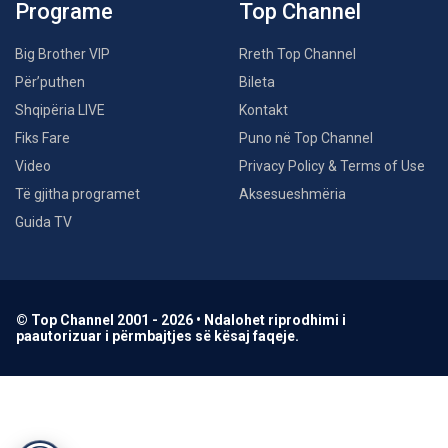
Programe
Top Channel
Big Brother VIP
Rreth Top Channel
Për’puthen
Bileta
Shqipëria LIVE
Kontakt
Fiks Fare
Puno në Top Channel
Video
Privacy Policy & Terms of Use
Të gjitha programet
Aksesueshmëria
Guida TV
© Top Channel 2001 - 2026 • Ndalohet riprodhimi i
paautorizuar i përmbajtjes së kësaj faqeje.