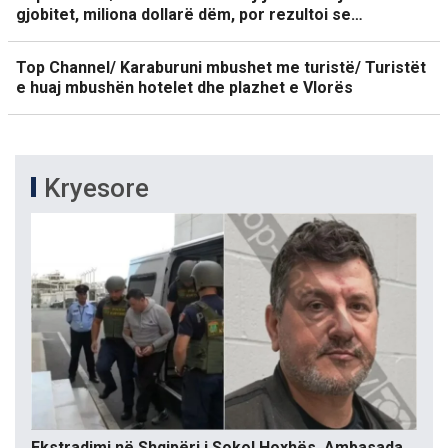
gjobitet, miliona dollarë dëm, por rezultoi se…
Top Channel/ Karaburuni mbushet me turistë/ Turistët
e huaj mbushën hotelet dhe plazhet e Vlorës
Kryesore
Ekstradimi në Shqipëri i Sokol Hoxhës, Ambasada