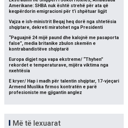
Amerikane: SHBA nuk është strehë për ata që
keqpërdorin emigracioni për t’i shpëtuar ligjit
Vajza e ish-ministrit Beqaj heq dorë nga shtetësia
shqiptare, dekreti miratohet nga Presidenti
“Paguajnë 24 mijë paund dhe kalojnë me pasaporta
false”, media britanike zbulon skemën e
kontrabandistëve shqiptarë
Europa digjet nga vapa ekstreme/ “Thyhen”
rekordet e temperaturave, mijëra viktima nga
nxehtësia
E kryer/ Hap i madh për talentin shqiptar, 17-vjeçari
Armend Muslika firmos kontratën e parë
profesioniste me gjigantin anglez
Më të lexuarat