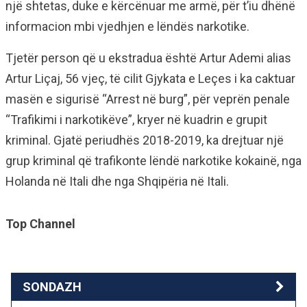
një shtetas, duke e kërcënuar me armë, për t’iu dhënë
informacion mbi vjedhjen e lëndës narkotike.
Tjetër person që u ekstradua është Artur Ademi alias
Artur Liçaj, 56 vjeç, të cilit Gjykata e Leçes i ka caktuar
masën e sigurisë “Arrest në burg”, për veprën penale
“Trafikimi i narkotikëve”, kryer në kuadrin e grupit
kriminal. Gjatë periudhës 2018-2019, ka drejtuar një
grup kriminal që trafikonte lëndë narkotike kokainë, nga
Holanda në Itali dhe nga Shqipëria në Itali.
Top Channel
SONDAZH