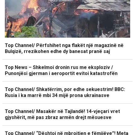
Top Channel/ Përfshihet nga flakët një magazinë në
Bulqizë, rrezikohen edhe dy banesat pranë saj
Top News – Shkelmoi dronin rus me eksploziv /
Punonjësi gjerman i aeroportit evitoi katastrofën
Top Channel/ Shkatërrim, por edhe sekuestrim! BBC:
Rusia i ka marrë mbi 34 mijë prona ukrainasve
Top Channel/ Masakër në Tajlandë! 14-vjeçari vret
gjyshërit, më pas zbraz armën drejt mësuesve
Top Channel/ “Dështoi në mbrojtjen e fëmijëve”! Meta