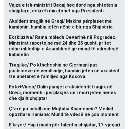
Vajza e ish-ministrit Beqaj heq dorë nga shtetësia
shqiptare, dekreti miratohet nga Presidenti
Aksident tragjik në Greqi/ Makina përplaset me
kamionin, humbin jetën nënë e bir nga Shqipëria
Ekskluzive/ Rama mbledh Qeverinë në Pogradec.
Ministrat raportojnë më 24 dhe 25 gusht, pritet
edhe mbledhja e Asamblesë që mund të ndryshojë
kabinetin
Tragjike/ Po ktheheshin në Gjermani pas
pushimeve në vendlindje, humbin jetën në aksident
tre anëtarët e familjes nga Kosova
Foto+Video/ Dalin pamjet e aksidentit tragjik në
Greqi, momenti i përplasjes që i mori jetën nënës
dhe djalit shqiptar
Çfarë po ndodh me Mojtaba Khamenein? Mediat
opozitare iraniane: Mund të vdesë në çdo moment
E kryer/ Hap i madh për talentin shqiptar, 17-vjeçari