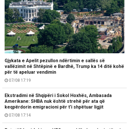
Gjykata e Apelit pezullon ndërtimin e sallës së
vallëzimit në Shtëpinë e Bardhë, Trump ka 14 ditë kohë
për të apeluar vendimin
07/08 17:19
Ekstradimi në Shqipëri i Sokol Hoxhës, Ambasada
Amerikane: SHBA nuk është strehë për ata që
keqpërdorin emigracioni për t’i shpëtuar ligjit
07/08 17:14