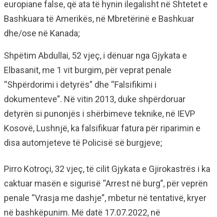
europiane false, që ata të hynin ilegalisht në Shtetet e
Bashkuara të Amerikës, në Mbretërinë e Bashkuar
dhe/ose në Kanada;
Shpëtim Abdullai, 52 vjeç, i dënuar nga Gjykata e
Elbasanit, me 1 vit burgim, për veprat penale
“Shpërdorimi i detyrës” dhe “Falsifikimi i
dokumenteve”. Në vitin 2013, duke shpërdoruar
detyrën si punonjës i shërbimeve teknike, në IEVP
Kosovë, Lushnjë, ka falsifikuar fatura për riparimin e
disa automjeteve të Policisë së burgjeve;
Pirro Kotroçi, 32 vjeç, të cilit Gjykata e Gjirokastrës i ka
caktuar masën e sigurisë “Arrest në burg”, për veprën
penale “Vrasja me dashje”, mbetur në tentativë, kryer
në bashkëpunim. Më datë 17.07.2022, në