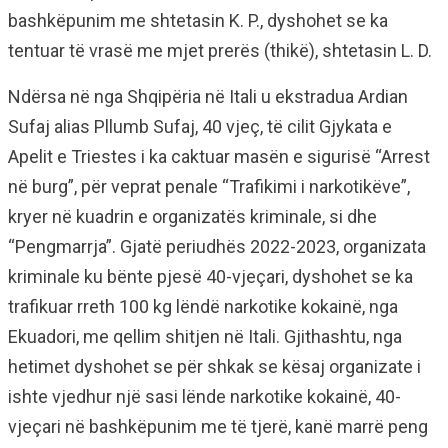
bashkëpunim me shtetasin K. P., dyshohet se ka
tentuar të vrasë me mjet prerës (thikë), shtetasin L. D.
Ndërsa në nga Shqipëria në Itali u ekstradua Ardian
Sufaj alias Pllumb Sufaj, 40 vjeç, të cilit Gjykata e
Apelit e Triestes i ka caktuar masën e sigurisë “Arrest
në burg”, për veprat penale “Trafikimi i narkotikëve”,
kryer në kuadrin e organizatës kriminale, si dhe
“Pengmarrja”. Gjatë periudhës 2022-2023, organizata
kriminale ku bënte pjesë 40-vjeçari, dyshohet se ka
trafikuar rreth 100 kg lëndë narkotike kokainë, nga
Ekuadori, me qellim shitjen në Itali. Gjithashtu, nga
hetimet dyshohet se për shkak se kësaj organizate i
ishte vjedhur një sasi lënde narkotike kokainë, 40-
vjeçari në bashkëpunim me të tjerë, kanë marrë peng