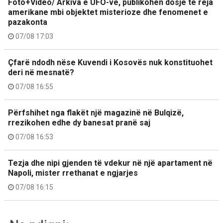
Foto+Video/ Arkiva e UFO-ve, publikohen dosje të reja
amerikane mbi objektet misterioze dhe fenomenet e
pazakonta
07/08 17:03
Çfarë ndodh nëse Kuvendi i Kosovës nuk konstituohet
deri në mesnatë?
07/08 16:55
Përfshihet nga flakët një magazinë në Bulqizë,
rrezikohen edhe dy banesat pranë saj
07/08 16:53
Tezja dhe nipi gjenden të vdekur në një apartament në
Napoli, mister rrethanat e ngjarjes
07/08 16:15