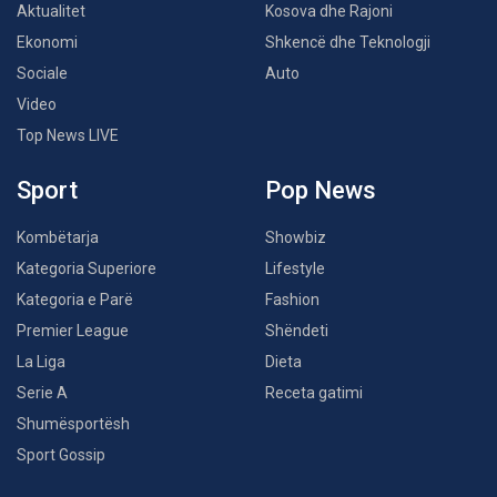
Aktualitet
Kosova dhe Rajoni
Ekonomi
Shkencë dhe Teknologji
Sociale
Auto
Video
Top News LIVE
Sport
Pop News
Kombëtarja
Showbiz
Kategoria Superiore
Lifestyle
Kategoria e Parë
Fashion
Premier League
Shëndeti
La Liga
Dieta
Serie A
Receta gatimi
Shumësportësh
Sport Gossip