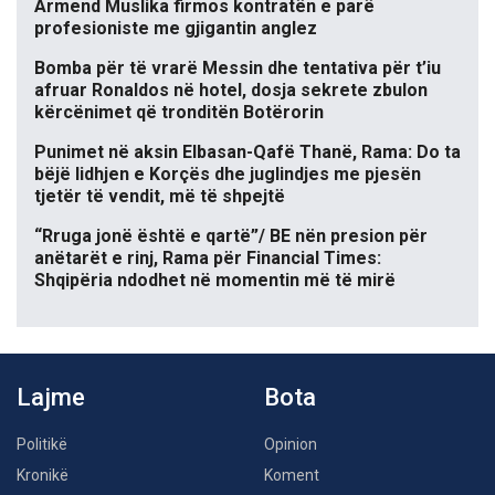
Armend Muslika firmos kontratën e parë
profesioniste me gjigantin anglez
Bomba për të vrarë Messin dhe tentativa për t’iu
afruar Ronaldos në hotel, dosja sekrete zbulon
kërcënimet që tronditën Botërorin
Punimet në aksin Elbasan-Qafë Thanë, Rama: Do ta
bëjë lidhjen e Korçës dhe juglindjes me pjesën
tjetër të vendit, më të shpejtë
“Rruga jonë është e qartë”/ BE nën presion për
anëtarët e rinj, Rama për Financial Times:
Shqipëria ndodhet në momentin më të mirë
Lajme
Bota
Politikë
Opinion
Kronikë
Koment