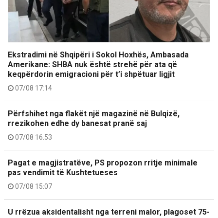
Ekstradimi në Shqipëri i Sokol Hoxhës, Ambasada
Amerikane: SHBA nuk është strehë për ata që
keqpërdorin emigracioni për t’i shpëtuar ligjit
07/08 17:14
Përfshihet nga flakët një magazinë në Bulqizë,
rrezikohen edhe dy banesat pranë saj
07/08 16:53
Pagat e magjistratëve, PS propozon rritje minimale
pas vendimit të Kushtetueses
07/08 15:07
U rrëzua aksidentalisht nga terreni malor, plagoset 75-