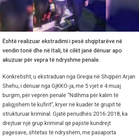
Është realizuar ekstradimi i pesë shqiptarëve në
vendin tonë dhe në Itali, të cilët janë dënuar apo
akuzuar për vepra të ndryshme penale.
Konkretisht, u ekstraduan nga Greqia në Shqipëri Arjan
Shehu, i dënuar nga GjKKO-ja, me 5 vjet e 4 muaj
burgim, për veprën penale “Ndihma për kalim të
paligjshëm të kufirit”, kryer në kuadër të grupit të
strukturuar kriminal. Gjatë periudhës 2016-2018, ka
drejtuar një grup kriminal që pajiste kundrejt
pagesave, shtetas të ndryshëm, me pasaporta