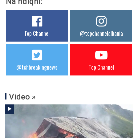
Na ndiqni:
Top Channel
@topchannelalbania
@tchbreakingnews
Top Channel
Video »