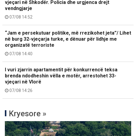
vjeçari në Shkodër. Policia dhe urgjenca drejt
vendngjarje
07/08 14:52
“Jam e persekutuar politike, më rrezikohet jeta”/ Lihet
në burg 32-vjeçarja turke, e dënuar për lidhje me
organizatë terroriste
07/08 14:40
I vuri zjarrin apartamentit për konkurrencë teksa
brenda ndodheshin vëlla e motër, arrestohet 33-
vjeçari në Vlorë
07/08 14:26
Kryesore »