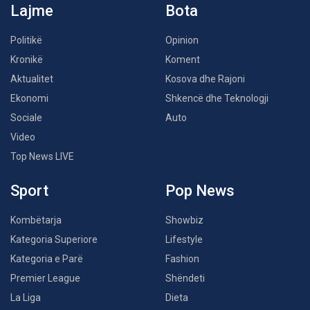
Lajme
Bota
Politikë
Opinion
Kronikë
Koment
Aktualitet
Kosova dhe Rajoni
Ekonomi
Shkencë dhe Teknologji
Sociale
Auto
Video
Top News LIVE
Sport
Pop News
Kombëtarja
Showbiz
Kategoria Superiore
Lifestyle
Kategoria e Parë
Fashion
Premier League
Shëndeti
La Liga
Dieta