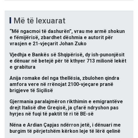
Më të lexuarat
“Më ngacmoi të dashurën”, vrau me armë shokun
e fëmijërisë, zbardhet dëshmia e autorit për
vrasjen e 21-vjeçarit Johan Zuko
Vjedhja e Bankës së Shqipërisë, dy ish-punonjësit
e dënuar në betejë për të kthyer 713 milionë lekët
e grabitura
Anija romake del nga thellësia, zbulohen qindra
amfora vere në rrënojat 2100-vjeçare pranë
brigjeve të Siçilisë
Gjermania paralajmëron rikthimin e emigrantëve
drejt Italisë dhe Greqisë, ja çfarë ndryshon pas
hyrjes në fuqi të paktit të ri të BE-së
Nëna e Ardian Çapjas ndërron jetë, i dënuari me
burgim të përjetshëm kërkon leje të lërë qelinë