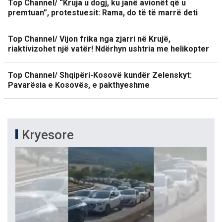
Top Channel/ “Kruja u dogj, ku janë avionët që u
premtuan”, protestuesit: Rama, do të të marrë deti
Top Channel/ Vijon frika nga zjarri në Krujë,
riaktivizohet një vatër! Ndërhyn ushtria me helikopter
Top Channel/ Shqipëri-Kosovë kundër Zelenskyt:
Pavarësia e Kosovës, e pakthyeshme
Kryesore