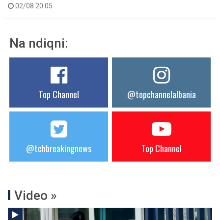
02/08 20:05
Na ndiqni:
Top Channel
@topchannelalbania
@tchbreakingnews
Top Channel
Video »