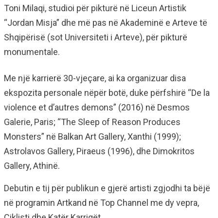
Toni Milaqi, studioi për pikturë në Liceun Artistik
“Jordan Misja” dhe më pas në Akademinë e Arteve të
Shqipërisë (sot Universiteti i Arteve), për pikturë
monumentale.
Me një karrierë 30-vjeçare, ai ka organizuar disa
ekspozita personale nëpër botë, duke përfshirë “De la
violence et d’autres demons” (2016) në Desmos
Galerie, Paris; “The Sleep of Reason Produces
Monsters” në Balkan Art Gallery, Xanthi (1999);
Astrolavos Gallery, Piraeus (1996), dhe Dimokritos
Gallery, Athinë.
Debutin e tij për publikun e gjerë artisti zgjodhi ta bëjë
në programin Artkand në Top Channel me dy vepra,
Ciklisti dhe Katër Karrigët.