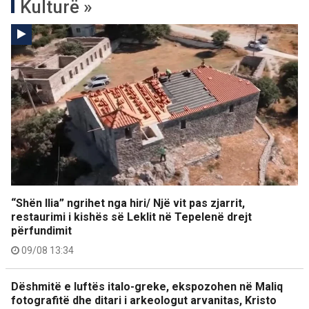
Kulturë »
“Shën Ilia” ngrihet nga hiri/ Një vit pas zjarrit,
restaurimi i kishës së Leklit në Tepelenë drejt
përfundimit
09/08 13:34
Dëshmitë e luftës italo-greke, ekspozohen në Maliq
fotografitë dhe ditari i arkeologut arvanitas, Kristo