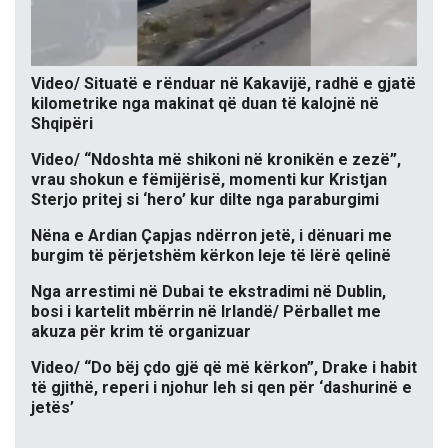
Video/ Situatë e rënduar në Kakavijë, radhë e gjatë
kilometrike nga makinat që duan të kalojnë në
Shqipëri
Video/ “Ndoshta më shikoni në kronikën e zezë”,
vrau shokun e fëmijërisë, momenti kur Kristjan
Sterjo pritej si ‘hero’ kur dilte nga paraburgimi
Nëna e Ardian Çapjas ndërron jetë, i dënuari me
burgim të përjetshëm kërkon leje të lërë qelinë
Nga arrestimi në Dubai te ekstradimi në Dublin,
bosi i kartelit mbërrin në Irlandë/ Përballet me
akuza për krim të organizuar
Video/ “Do bëj çdo gjë që më kërkon”, Drake i habit
të gjithë, reperi i njohur leh si qen për ‘dashurinë e
jetës’