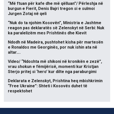
“Më ftuan për kafe dhe më qëlluan”/ Përleshja në
burgun e Fierit, Denis Bajri tregon si e sulmoi
Jurgen Zotaj në qeli
“Nuk do ta njohim Kosovën”, Ministria e Jashtme
reagon pas deklaratës së Zelenskyt në Serbi: Nuk
ka paralelizëm mes Prishtinës dhe Kievit
Ndodh në Madeira, pushtohet kisha për martesën
e Ronaldos me Georginës, por nuk ishin ata në
altar….
Video/ “Ndoshta më shikoni në kronikën e zezë”,
vrau shokun e fëmijërisë, momenti kur Kristjan
Sterjo pritej si ‘hero’ kur dilte nga paraburgimi
Deklarata e Zelenskyt, Prishtina heq mbishkrimin
“Free Ukraine”: Shteti i Kosovës duhet të
respektohet