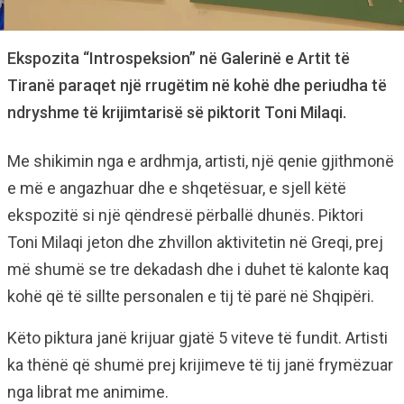
Ekspozita “Introspeksion” në Galerinë e Artit të
Tiranë paraqet një rrugëtim në kohë dhe periudha të
ndryshme të krijimtarisë së piktorit Toni Milaqi.
Me shikimin nga e ardhmja, artisti, një qenie gjithmonë
e më e angazhuar dhe e shqetësuar, e sjell këtë
ekspozitë si një qëndresë përballë dhunës. Piktori
Toni Milaqi jeton dhe zhvillon aktivitetin në Greqi, prej
më shumë se tre dekadash dhe i duhet të kalonte kaq
kohë që të sillte personalen e tij të parë në Shqipëri.
Këto piktura janë krijuar gjatë 5 viteve të fundit. Artisti
ka thënë që shumë prej krijimeve të tij janë frymëzuar
nga librat me animime.