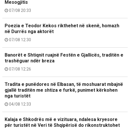
Mesogjitis
07/08 20:33
Poezia e Teodor Kekos rikthehet në skenë, homazh
në Durrës nga aktorët
07/08 12:30
Banorët e Shtiqnit ruajnë Festën e Gjallicës, traditën e
trashëguar ndër breza
07/08 12:26
Tradita e punëdores në Elbasan, të moshuarat mbajnë
gjallë traditën me shtiza e furkë, punimet kërkohen
nga turistët
04/08 12:33
Kalaja e Shkodrës më e vizituara, ndalesa kryesore
për turistët në Veri të Shqipërisë do rikonstruktohet