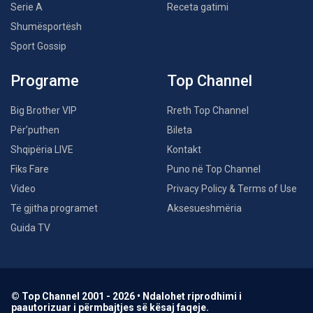
Serie A
Receta gatimi
Shumësportësh
Sport Gossip
Programe
Top Channel
Big Brother VIP
Rreth Top Channel
Për’puthen
Bileta
Shqipëria LIVE
Kontakt
Fiks Fare
Puno në Top Channel
Video
Privacy Policy & Terms of Use
Të gjitha programet
Aksesueshmëria
Guida TV
© Top Channel 2001 - 2026 • Ndalohet riprodhimi i
paautorizuar i përmbajtjes së kësaj faqeje.