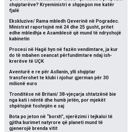
shqiptarëve? Kryeministri e shpjegon me katër
fjalë
Ekskluzive/ Rama mbledh Qeverinë në Pogradec.
Ministrat raportojnë më 24 dhe 25 gusht, pritet
edhe mbledhja e Asamblesë që mund të ndryshojë
kabinetin
Procesi në Hagë hyn në fazën vendimtare, ja kur
do të mbahen seancat përfundimtare ndaj ish-
krerëve të UÇK
Aventurë e re për Asllanin, ylli shqiptar
transferohet te klubi i njohur gjerman për 30
milionë euro
Tronditëse në Britani/ 38-vjeçarja shtatzënë bie
nga kati i nëntë dhe humb jetën, por mjekët
shpëtojnë foshnjën e saj
Bota po jeton në “borxh”, njerëzimi i tejkaloi të
gjitha burimet natyrore që planeti mund të
gjenerojë brenda vitit