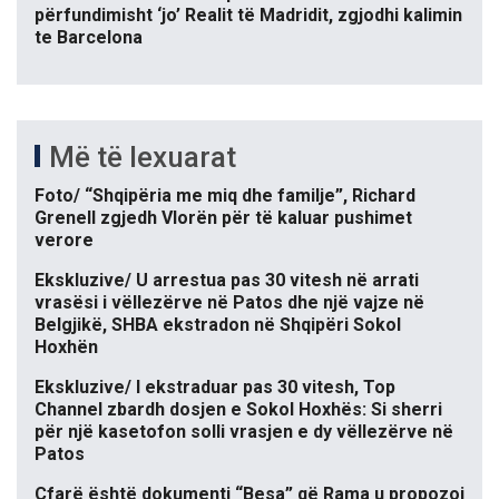
përfundimisht ‘jo’ Realit të Madridit, zgjodhi kalimin
te Barcelona
Më të lexuarat
Foto/ “Shqipëria me miq dhe familje”, Richard
Grenell zgjedh Vlorën për të kaluar pushimet
verore
Ekskluzive/ U arrestua pas 30 vitesh në arrati
vrasësi i vëllezërve në Patos dhe një vajze në
Belgjikë, SHBA ekstradon në Shqipëri Sokol
Hoxhën
Ekskluzive/ I ekstraduar pas 30 vitesh, Top
Channel zbardh dosjen e Sokol Hoxhës: Si sherri
për një kasetofon solli vrasjen e dy vëllezërve në
Patos
Çfarë është dokumenti “Besa” që Rama u propozoi