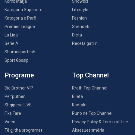
Kombëtarja
Showbiz
Kategoria Superiore
Lifestyle
Kategoria e Parë
Fashion
Premier League
Shëndeti
La Liga
Dieta
Serie A
Receta gatimi
Shumësportësh
Sport Gossip
Programe
Top Channel
Big Brother VIP
Rreth Top Channel
Për’puthen
Bileta
Shqipëria LIVE
Kontakt
Fiks Fare
Puno në Top Channel
Video
Privacy Policy & Terms of Use
Të gjitha programet
Aksesueshmëria