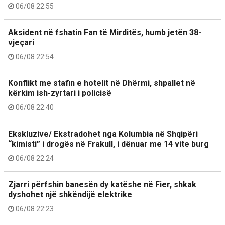
06/08 22:55
Aksident në fshatin Fan të Mirditës, humb jetën 38-
vjeçari
06/08 22:54
Konflikt me stafin e hotelit në Dhërmi, shpallet në
kërkim ish-zyrtari i policisë
06/08 22:40
Ekskluzive/ Ekstradohet nga Kolumbia në Shqipëri
“kimisti” i drogës në Frakull, i dënuar me 14 vite burg
06/08 22:24
Zjarri përfshin banesën dy katëshe në Fier, shkak
dyshohet një shkëndijë elektrike
06/08 22:23