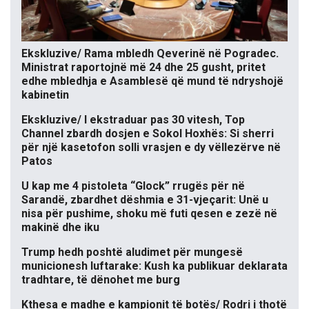
Ekskluzive/ Rama mbledh Qeverinë në Pogradec.
Ministrat raportojnë më 24 dhe 25 gusht, pritet
edhe mbledhja e Asamblesë që mund të ndryshojë
kabinetin
Ekskluzive/ I ekstraduar pas 30 vitesh, Top
Channel zbardh dosjen e Sokol Hoxhës: Si sherri
për një kasetofon solli vrasjen e dy vëllezërve në
Patos
U kap me 4 pistoleta “Glock” rrugës për në
Sarandë, zbardhet dëshmia e 31-vjeçarit: Unë u
nisa për pushime, shoku më futi qesen e zezë në
makinë dhe iku
Trump hedh poshtë aludimet për mungesë
municionesh luftarake: Kush ka publikuar deklarata
tradhtare, të dënohet me burg
Kthesa e madhe e kampionit të botës/ Rodri i thotë