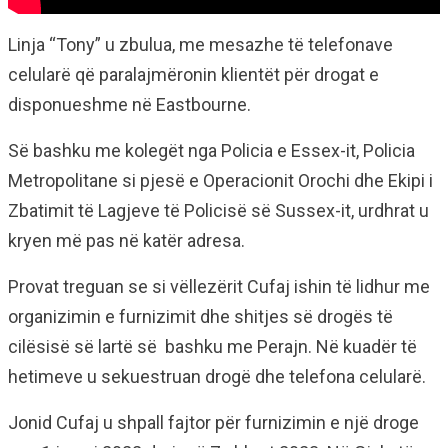
Linja “Tony” u zbulua, me mesazhe të telefonave
celularë që paralajmëronin klientët për drogat e
disponueshme në Eastbourne.
Së bashku me kolegët nga Policia e Essex-it, Policia
Metropolitane si pjesë e Operacionit Orochi dhe Ekipi i
Zbatimit të Lagjeve të Policisë së Sussex-it, urdhrat u
kryen më pas në katër adresa.
Provat treguan se si vëllezërit Cufaj ishin të lidhur me
organizimin e furnizimit dhe shitjes së drogës të
cilësisë ​​së lartë së bashku me Perajn. Në kuadër të
hetimeve u sekuestruan drogë dhe telefona celularë.
Jonid Cufaj u shpall fajtor për furnizimin e një droge ​​