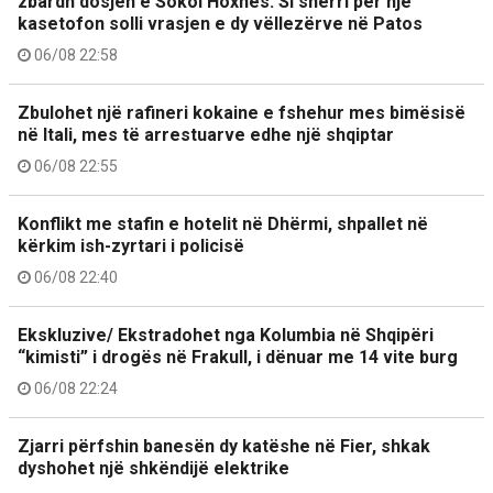
zbardh dosjen e Sokol Hoxhës: Si sherri për një
kasetofon solli vrasjen e dy vëllezërve në Patos
06/08 22:58
Zbulohet një rafineri kokaine e fshehur mes bimësisë
në Itali, mes të arrestuarve edhe një shqiptar
06/08 22:55
Konflikt me stafin e hotelit në Dhërmi, shpallet në
kërkim ish-zyrtari i policisë
06/08 22:40
Ekskluzive/ Ekstradohet nga Kolumbia në Shqipëri
“kimisti” i drogës në Frakull, i dënuar me 14 vite burg
06/08 22:24
Zjarri përfshin banesën dy katëshe në Fier, shkak
dyshohet një shkëndijë elektrike