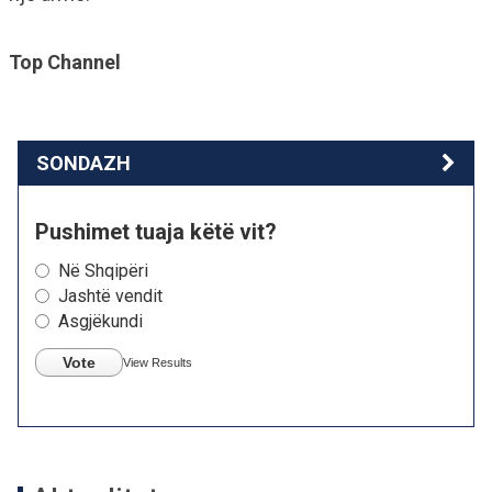
Top Channel
SONDAZH
Pushimet tuaja këtë vit?
Në Shqipëri
Jashtë vendit
Asgjëkundi
Vote
View Results