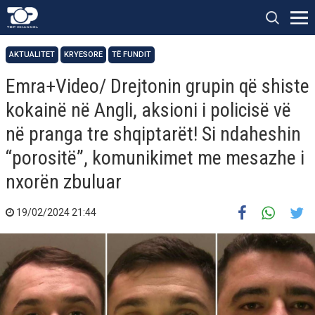
AKTUALITET
KRYESORE
TË FUNDIT
Emra+Video/ Drejtonin grupin që shiste
kokainë në Angli, aksioni i policisë vë
në pranga tre shqiptarët! Si ndaheshin
“porositë”, komunikimet me mesazhe i
nxorën zbuluar
19/02/2024 21:44