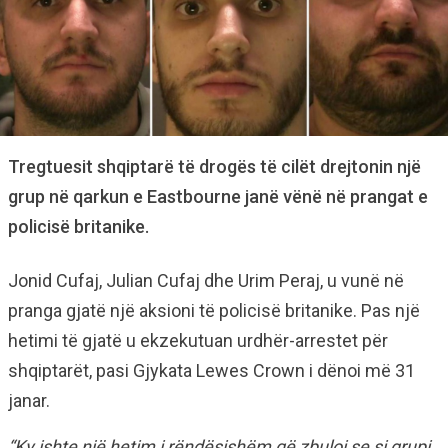
Tregtuesit shqiptarë të drogës të cilët drejtonin një
grup në qarkun e Eastbourne janë vënë në prangat e
policisë britanike.
Jonid Cufaj, Julian Cufaj dhe Urim Peraj, u vunë në
pranga gjatë një aksioni të policisë britanike. Pas një
hetimi të gjatë u ekzekutuan urdhër-arrestet për
shqiptarët, pasi Gjykata Lewes Crown i dënoi më 31
janar.
“Ky ishte një hetim i rëndësishëm që zbuloi se si grupi