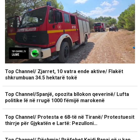
Top Channel/ Zjarret, 10 vatra ende aktive/ Flakët
shkrumbuan 34.5 hektarë tokë
Top Channel/Spanjë, opozita bllokon qeverinë/ Lufta
politike lë në rrugë 1000 fëmijë marokenë
Top Channel/ Protesta e 68-të në Tiranë/ Protestuesit
thirrje për Gjykatën e Lartë: Pezulloni…
Top Channel/ Dëshmia/ Rrëfehet Kejdi Banaj që u kap