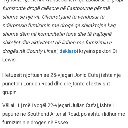
furnizonte drogë cilësore ​​në Eastbourne për më
shumë se një vit. Oficerët janë të vendosur të
ndërpresin furnizimin me drogë që shkaktojnë kaq
shumë dëm në komunitetin tonë dhe të trajtojnë
shkeljet dhe aktivitetet që lidhen me furnizimin e
drogës në County Lines”
,
deklaroi
kryeinspektori Di
Lewis.
Hetuesit njoftuan se 25-vjeçari Jonid Cufaj ishte një
punëtor i London Road dhe drejtonte efektivisht
grupin.
Vëllai i tij më i vogël 22-vjeçari Julian Cufaj, ishte i
papunë në Southend Arterial Road, po ashtu i lidhur me
furnizimin e drogës në Essex.