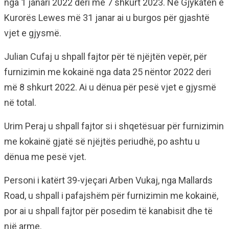
nga 1 janari 2022 deri më 7 shkurt 2023. Në Gjykatën e
Kurorës Lewes më 31 janar ai u burgos për gjashtë
vjet e gjysmë.
Julian Cufaj u shpall fajtor për të njëjtën vepër, për
furnizimin me kokainë nga data 25 nëntor 2022 deri
më 8 shkurt 2022. Ai u dënua për pesë vjet e gjysmë
në total.
Urim Peraj u shpall fajtor si i shqetësuar për furnizimin
me kokainë gjatë së njëjtës periudhë, po ashtu u
dënua me pesë vjet.
Personi i katërt 39-vjeçari Arben Vukaj, nga Mallards
Road, u shpall i pafajshëm për furnizimin me kokainë,
por ai u shpall fajtor për posedim të kanabisit dhe të
një arme.