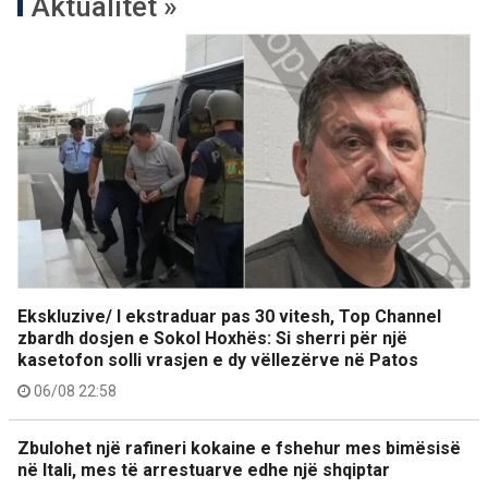
Aktualitet »
Ekskluzive/ I ekstraduar pas 30 vitesh, Top Channel
zbardh dosjen e Sokol Hoxhës: Si sherri për një
kasetofon solli vrasjen e dy vëllezërve në Patos
06/08 22:58
Zbulohet një rafineri kokaine e fshehur mes bimësisë
në Itali, mes të arrestuarve edhe një shqiptar