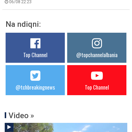
06/08 22:23
Na ndiqni:
Top Channel
@topchannelalbania
@tchbreakingnews
Top Channel
Video »