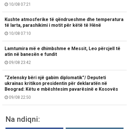
10/08 07:21
Kushte atmosferike të qëndrueshme dhe temperatura
të larta, parashikimi i motit për këtë të Hënë
10/08 07:10
Lamtumira më e dhimbshme e Messit, Leo përcjell të
atin në banesën e fundit
09/08 23:42
“Zelensky bëri një gabim diplomatik”/ Deputeti
ukrainas kritikon presidentin për deklaratën në
Beograd: Këtu e mbështesim pavarësinë e Kosovës
09/08 22:50
Na ndiqni: