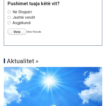
Pushimet tuaja këtë vit?
Në Shqipëri
Jashtë vendit
Asgjëkundi
Vote
View Results
Aktualitet »