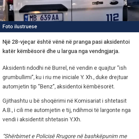
Foto ilustruese
Një 28-vjeçar është vënë në pranga pasi aksidentoi
katër këmbësorë dhe u largua nga vendngjarja.
Aksidenti ndodhi në Burrel, në vendin e quajtur “ish
grumbullimi”, ku i riu me iniciale Y. Xh., duke drejtuar
automjetin tip “Benz”, aksidentoi këmbësorët.
Gjithashtu u bë shoqërimi në Komisariat i shtetasit
A.B., i cili me automjetin e tij, ndihmoi të largonte nga
vendi i aksidentit shtetasin Y.Xh.
“Shërbimet e Policisë Rrugore në bashkëpunim me