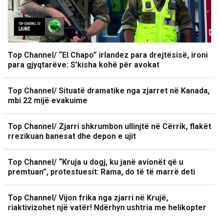
Top Channel/ “El Chapo” irlandez para drejtësisë, ironi
para gjyqtarëve: S’kisha kohë për avokat
Top Channel/ Situatë dramatike nga zjarret në Kanada,
mbi 22 mijë evakuime
Top Channel/ Zjarri shkrumbon ullinjtë në Cërrik, flakët
rrezikuan banesat dhe depon e ujit
Top Channel/ “Kruja u dogj, ku janë avionët që u
premtuan”, protestuesit: Rama, do të të marrë deti
Top Channel/ Vijon frika nga zjarri në Krujë,
riaktivizohet një vatër! Ndërhyn ushtria me helikopter