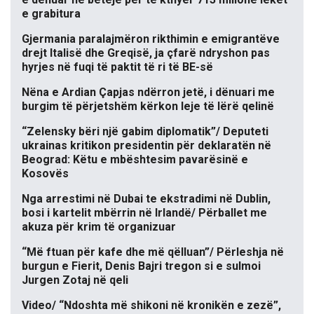
e grabitura
Gjermania paralajmëron rikthimin e emigrantëve
drejt Italisë dhe Greqisë, ja çfarë ndryshon pas
hyrjes në fuqi të paktit të ri të BE-së
Nëna e Ardian Çapjas ndërron jetë, i dënuari me
burgim të përjetshëm kërkon leje të lërë qelinë
“Zelensky bëri një gabim diplomatik”/ Deputeti
ukrainas kritikon presidentin për deklaratën në
Beograd: Këtu e mbështesim pavarësinë e
Kosovës
Nga arrestimi në Dubai te ekstradimi në Dublin,
bosi i kartelit mbërrin në Irlandë/ Përballet me
akuza për krim të organizuar
“Më ftuan për kafe dhe më qëlluan”/ Përleshja në
burgun e Fierit, Denis Bajri tregon si e sulmoi
Jurgen Zotaj në qeli
Video/ “Ndoshta më shikoni në kronikën e zezë”,