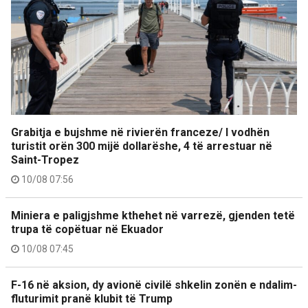
Grabitja e bujshme në rivierën franceze/ I vodhën
turistit orën 300 mijë dollarëshe, 4 të arrestuar në
Saint-Tropez
10/08 07:56
Miniera e paligjshme kthehet në varrezë, gjenden tetë
trupa të copëtuar në Ekuador
10/08 07:45
F-16 në aksion, dy avionë civilë shkelin zonën e ndalim-
fluturimit pranë klubit të Trump