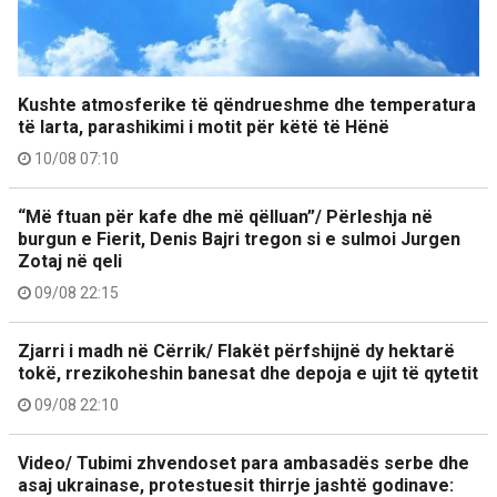
Kushte atmosferike të qëndrueshme dhe temperatura
të larta, parashikimi i motit për këtë të Hënë
10/08 07:10
“Më ftuan për kafe dhe më qëlluan”/ Përleshja në
burgun e Fierit, Denis Bajri tregon si e sulmoi Jurgen
Zotaj në qeli
09/08 22:15
Zjarri i madh në Cërrik/ Flakët përfshijnë dy hektarë
tokë, rrezikoheshin banesat dhe depoja e ujit të qytetit
09/08 22:10
Video/ Tubimi zhvendoset para ambasadës serbe dhe
asaj ukrainase, protestuesit thirrje jashtë godinave: