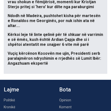
vrau shokun e fëmijërisë, momenti kur Kristjan
Sterjo pritej si ‘hero’ kur dilte nga paraburgimi
Ndodh në Madeira, pushtohet kisha për martesën
e Ronaldos me Georginës, por nuk ishin ata në
altar….
Kërkoi leje të linte qelinë për të shkuar në varrimin
e së ëmës, kush është Ardian Çapja dhe si i
shpëtoi atentatit me snajper 6 vite më parë
Vuçiç kërcënon Kosovën me ujin, Presidenti serb
paralajmëron ndryshimin e rrjedhës së Lumit Ibër:
Angazhuam ekspertë
Lajme
Bota
Politikë
Opinion
Kronikë
Koment