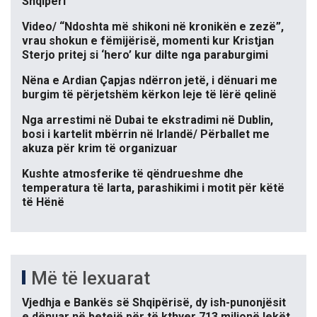
Shqipëri
Video/ “Ndoshta më shikoni në kronikën e zezë”,
vrau shokun e fëmijërisë, momenti kur Kristjan
Sterjo pritej si ‘hero’ kur dilte nga paraburgimi
Nëna e Ardian Çapjas ndërron jetë, i dënuari me
burgim të përjetshëm kërkon leje të lërë qelinë
Nga arrestimi në Dubai te ekstradimi në Dublin,
bosi i kartelit mbërrin në Irlandë/ Përballet me
akuza për krim të organizuar
Kushte atmosferike të qëndrueshme dhe
temperatura të larta, parashikimi i motit për këtë
të Hënë
Më të lexuarat
Vjedhja e Bankës së Shqipërisë, dy ish-punonjësit
e dënuar në betejë për të kthyer 713 milionë lekët