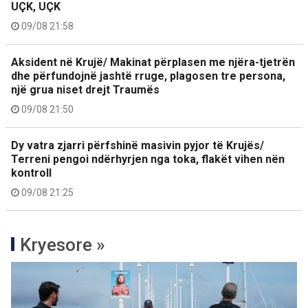
UÇK, UÇK
09/08 21:58
Aksident në Krujë/ Makinat përplasen me njëra-tjetrën
dhe përfundojnë jashtë rruge, plagosen tre persona,
një grua niset drejt Traumës
09/08 21:50
Dy vatra zjarri përfshinë masivin pyjor të Krujës/
Terreni pengoi ndërhyrjen nga toka, flakët vihen nën
kontroll
09/08 21:25
Kryesore »