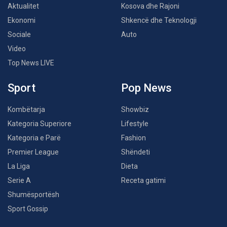
Aktualitet
Kosova dhe Rajoni
Ekonomi
Shkencë dhe Teknologji
Sociale
Auto
Video
Top News LIVE
Sport
Pop News
Kombëtarja
Showbiz
Kategoria Superiore
Lifestyle
Kategoria e Parë
Fashion
Premier League
Shëndeti
La Liga
Dieta
Serie A
Receta gatimi
Shumësportësh
Sport Gossip