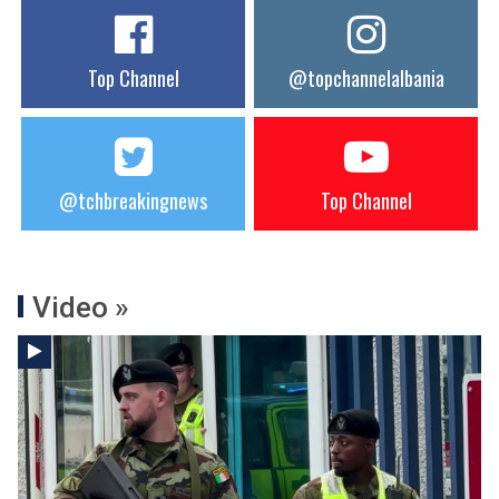
Top Channel
@topchannelalbania
@tchbreakingnews
Top Channel
Video »