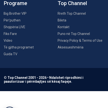
Programe
Top Channel
Big Brother VIP
Rreth Top Channel
Për’puthen
Bileta
Shqipëria LIVE
Kontakt
Fiks Fare
Puno në Top Channel
Video
Privacy Policy & Terms of Use
Të gjitha programet
Aksesueshmëria
Guida TV
© Top Channel 2001 - 2026 • Ndalohet riprodhimi i
paautorizuar i përmbajtjes së kësaj faqeje.