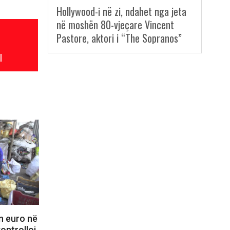
Hollywood-i në zi, ndahet nga jeta
në moshën 80-vjeçare Vincent
Pastore, aktori i “The Sopranos”
l
n euro në
kontrolloi