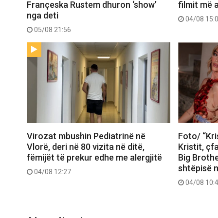
Françeska Rustem dhuron ‘show’
filmit më 
nga deti
04/08 15:
05/08 21:56
Virozat mbushin Pediatrinë në
Foto/ “Kri
Vlorë, deri në 80 vizita në ditë,
Kristit, ç
fëmijët të prekur edhe me alergjitë
Big Brothe
shtëpisë 
04/08 12:27
04/08 10: