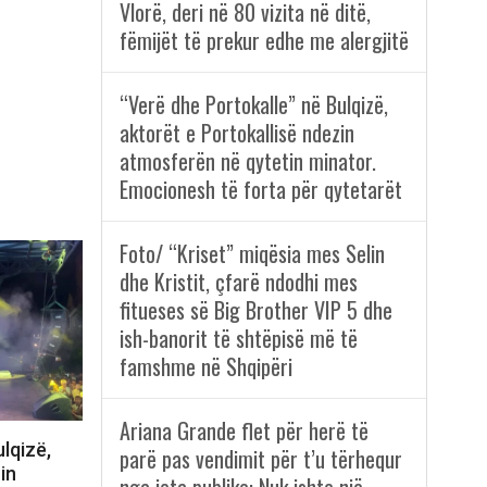
Vlorë, deri në 80 vizita në ditë,
fëmijët të prekur edhe me alergjitë
“Verë dhe Portokalle” në Bulqizë,
aktorët e Portokallisë ndezin
atmosferën në qytetin minator.
Emocionesh të forta për qytetarët
Foto/ “Kriset” miqësia mes Selin
dhe Kristit, çfarë ndodhi mes
fitueses së Big Brother VIP 5 dhe
ish-banorit të shtëpisë më të
famshme në Shqipëri
Ariana Grande flet për herë të
lqizë,
parë pas vendimit për t’u tërhequr
in