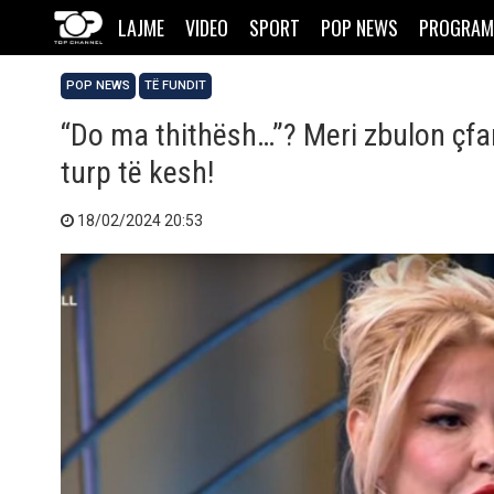
LAJME
VIDEO
SPORT
POP NEWS
PROGRAM
POP NEWS
TË FUNDIT
“Do ma thithësh…”? Meri zbulon çfa
turp të kesh!
18/02/2024 20:53