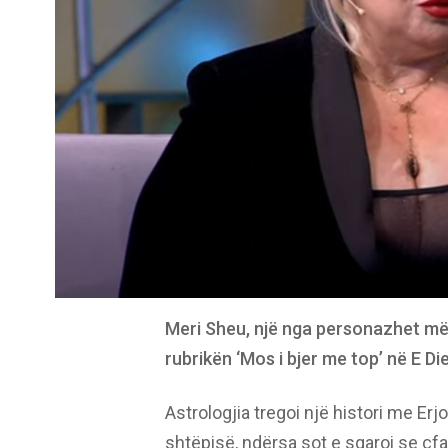
Meri Sheu, një nga personazhet më të
rubrikën ‘Mos i bjer me top’ në E Diel
Astrologjia tregoi një histori me Er
shtëpisë, ndërsa sot e sqaroi se çf