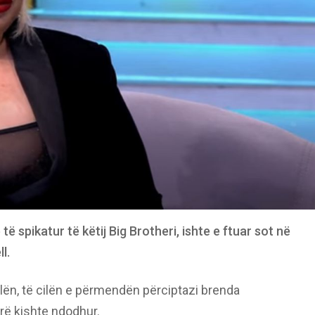
 spikatur të këtij Big Brotheri, ishte e ftuar sot në
l.
jolën, të cilën e përmendën përciptazi brenda
arë kishte ndodhur.