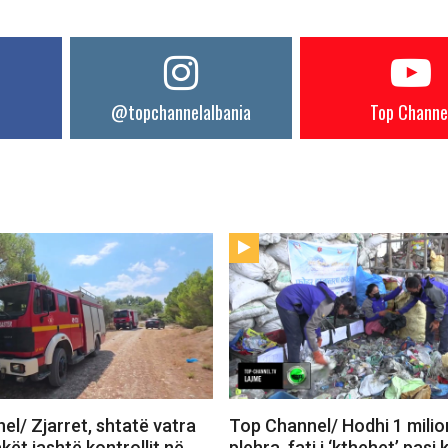
@topchannelalbania
Top Channe
l/ Zjarret, shtatë vatra
Top Channel/ Hodhi 1 milio
akët jashtë kontrollit në
plehra, fati i ‘kthehet’ pasi 