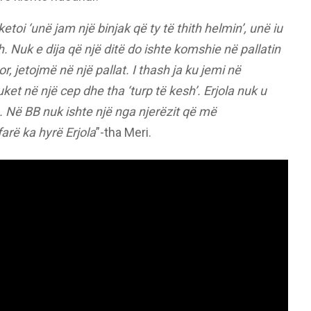
ketoi ‘unë jam një binjak që ty të thith helmin’, unë iu
. Nuk e dija që një ditë do ishte komshie në pallatin
, jetojmë në një pallat. I thash ja ku jemi në
et në një cep dhe tha ‘turp të kesh’. Erjola nuk u
e. Në BB nuk ishte një nga njerëzit që më
arë ka hyrë Erjola
”-tha Meri.