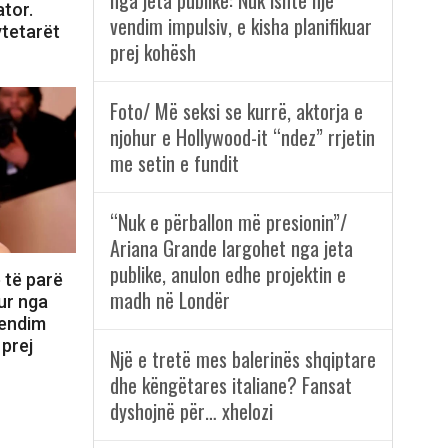
nga jeta publike: Nuk ishte një
tor.
vendim impulsiv, e kisha planifikuar
ytetarët
prej kohësh
Foto/ Më seksi se kurrë, aktorja e
njohur e Hollywood-it “ndez” rrjetin
me setin e fundit
“Nuk e përballon më presionin”/
Ariana Grande largohet nga jeta
publike, anulon edhe projektin e
 të parë
madh në Londër
ur nga
vendim
 prej
Një e tretë mes balerinës shqiptare
dhe këngëtares italiane? Fansat
dyshojnë për… xhelozi