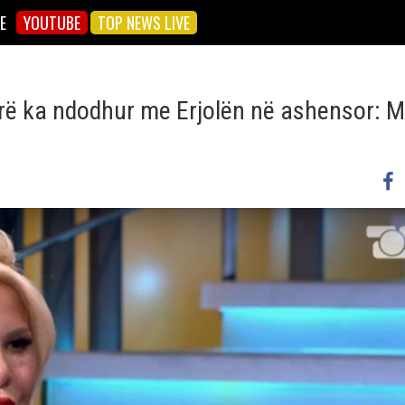
E
YOUTUBE
TOP NEWS LIVE
rë ka ndodhur me Erjolën në ashensor: M