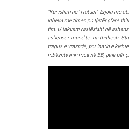
“Kur ishim në ‘Trotuar’, Erjola më eti
ktheva me timen po tjetër çfarë thith
tim. U takuam rastësisht në ashensor
ashensor, mund të ma thithësh. Struk
tregua e vrazhdë, por inatin e kisht
mbështesnin mua në BB, pale për çf