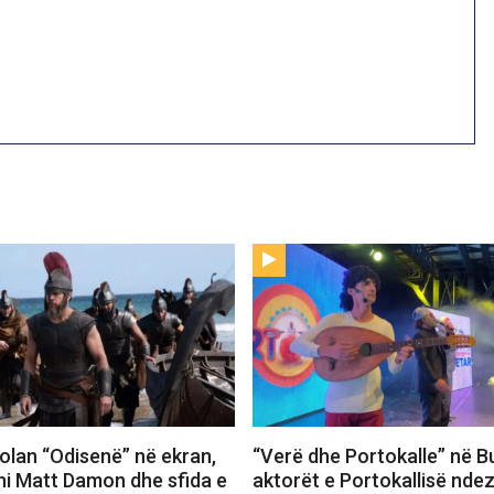
 Nolan “Odisenë” në ekran,
“Verë dhe Portokalle” në Bu
hi Matt Damon dhe sfida e
aktorët e Portokallisë ndez