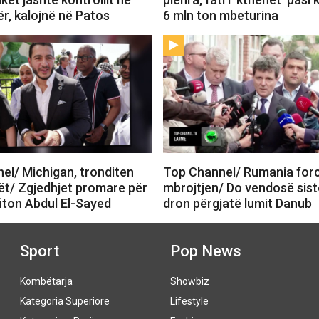
r, kalojnë në Patos
6 mln ton mbeturina
el/ Michigan, tronditen
Top Channel/ Rumania for
t/ Zgjedhjet promare për
mbrojtjen/ Do vendosë sist
fiton Abdul El-Sayed
dron përgjatë lumit Danub
Sport
Pop News
Kombëtarja
Showbiz
Kategoria Superiore
Lifestyle