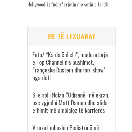
Hollywood-it “ndez” rrjetin me setin e fundit
ME TË LEXUARAT
Foto/ “Ka dalë dielli”, moderatorja
e Top Channel nis pushimet,
Françeska Rustem dhuron ‘show’
nga deti
Si e solli Nolan “Odisenë” në ekran,
pse zgjodhi Matt Damon dhe sfida
e filmit më ambicioz të karrierës
Virozat mbushin Pediatrinë në