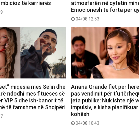
ambicioz të karrierës
atmosferën në qytetin mina
Emocionesh të forta për q
09
04/08 12:53
set” miqësia mes Selin dhe
Ariana Grande flet për herë
farë ndodhi mes fitueses së
pas vendimit për t’u tërheq
r VIP 5 dhe ish-banorit të
jeta publike: Nuk ishte një 
më të famshme në Shqipëri
impulsiv, e kisha planifikuar
kohësh
47
04/08 10:43