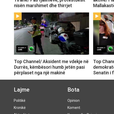
nisën marshimet dhe thirrjet
Mallakastë
Top Channel/ Aksident me vdekje në
Top Chann
Durrës, këmbësori humb jetën pasi
demokratë
përplaset nga një makinë
Senatin i 
Lajme
Bota
Politikë
Opinion
Kronikë
Koment