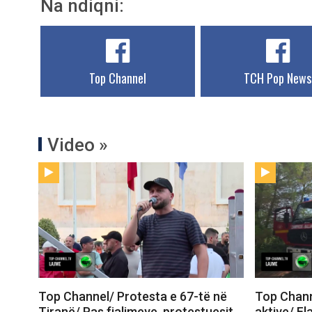
Na ndiqni:
Top Channel
TCH Pop News
Video »
Top Channel/ Protesta e 67-të në
Top Channe
Tiranë/ Pas fjalimeve, protestuesit
aktive/ Fl