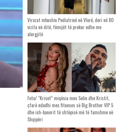
Virozat mbushin Pediatrinë në Vlorë, deri në 80
vizita në ditë, fëmijët të prekur edhe me
alergjitë
Foto/ “Kriset” miqësia mes Selin dhe Kristit,
çfarë ndodhi mes fitueses së Big Brother VIP 5
dhe ish-banorit të shtëpisë më të famshme në
Shqipëri