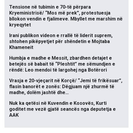
Tensione në tubimin e 70-të përpara
Kryeministrisë/ “Mos më prek”, protestuesja
bllokon vendin e fjalimeve. Mbyllet me marshim në
kryeqytet
Irani publikon videon e rrallë të liderit suprem,
shtohen pikëpyetjet për shëndetin e Mojtaba
Khameneit
Humbja e madhe e Messit, zbardhen detajet e
betejës së babait të “Pleshtit” me sëmundjen e
rëndë: Leo mendoi të largohej nga Botërori
Vrasja e 20-vjeçarit në Korçë/ “Jemi të frikësuar”,
flasin banorët e zonës: Dëgjuam një zhurmë të
madhe, dolëm jashtë dhe…
Nuk ka qetësi në Kuvendin e Kosovës, Kurti
goditet me vezë gjatë seancës nga deputetja e
AAK