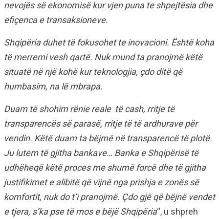
nevojës së ekonomisë kur vjen puna te shpejtësia dhe
efiçenca e transaksioneve.
Shqipëria duhet të fokusohet te inovacioni. Është koha
të merremi vesh qartë. Nuk mund ta pranojmë këtë
situatë në një kohë kur teknologjia, çdo ditë që
humbasim, na lë mbrapa.
Duam të shohim rënie reale të cash, rritje të
transparencës së parasë, rritje të të ardhurave për
vendin. Këtë duam ta bëjmë në transparencë të plotë.
Ju lutem të gjitha bankave… Banka e Shqipërisë të
udhëheqë këtë proces me shumë forcë dhe të gjitha
justifikimet e alibitë që vijnë nga prishja e zonës së
komfortit, nuk do t’i pranojmë. Çdo gjë që bëjnë vendet
e tjera, s’ka pse të mos e bëjë Shqipëria
“, u shpreh