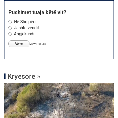
Pushimet tuaja këtë vit?
Në Shqipëri
Jashtë vendit
Asgjëkundi
Vote
View Results
Kryesore »