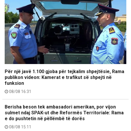
Për një javë 1.100 gjoba për tejkalim shpejtësie, Rama
publikon videon: Kamerat e trafikut së shpejti në
funksion
08/08 16:31
Berisha beson tek ambasadori amerikan, por vijon
sulmet ndaj SPAK-ut dhe Reformës Territoriale: Rama
e do pushtetin në pëllëmbë të dorës
08/08 15:11