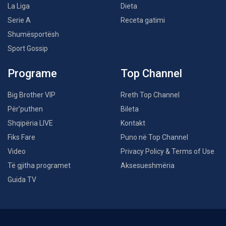
La Liga
Dieta
Serie A
Receta gatimi
Shumësportësh
Sport Gossip
Programe
Top Channel
Big Brother VIP
Rreth Top Channel
Për’puthen
Bileta
Shqipëria LIVE
Kontakt
Fiks Fare
Puno në Top Channel
Video
Privacy Policy & Terms of Use
Të gjitha programet
Aksesueshmëria
Guida TV