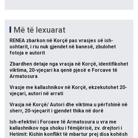
Më të lexuarat
RENEA zbarkon në Korçë pas vrasjes së ish-
ushtarit, i riu nuk gjendet në banesë, zbulohet
fotoja e autorit
Zbardhen detaje nga vrasja në Korçë, identifikohet
viktima, 20-vjeçari ka qenë pjesë e Forcave të
Armatosura
Vrasje me kallashnikov në Korçë, ekzekutohet 20-
vjeçari, autori në arrati
Vrasja në Korçë/ Autori dhe viktima u përfshinë në
sherr, 20-vjeçarit i gjendet thika në dorë
Ish-efektivi i Forcave të Armatosura u vra me
kallashnikov nga shoku i fëmijërisë, zv. drejtori i
Hetimit: Kishin konflikt të mbartur prej disa kohësh