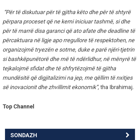
“Për të diskutuar për të gjitha këto dhe për të shtyrë
përpara proceset që ne kemi iniciuar tashmë, si dhe
për të marrë disa garanci që ato afate dhe deadline të
përcaktuara në ligje apo rregullore të respektohen, ne
organizojmë tryezën e sotme, duke e parë njëri-tjetrin
si bashkëpunëtorë dhe më të ndërlidhur, në mënyrë të
tejkalojmë sfidat dhe të shfrytëzojmë të gjitha
mundësitë që digjitalizimi na jep, me qëllim të nxitjes
së inovacionit dhe zhvillimit ekonomik”,
tha Ibrahimaj.
Top Channel
SONDAZH