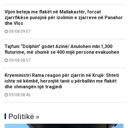
Vijon beteja me flakët në Mallakastër, forcat
zjarrfikëse punojnë për izolimin e zjarreve në Panahor
dhe Vlos
09/08 09:07
Tajfuni “Dolphin” godet Azinë/ Anulohen mbi 1,300
fluturime, më shumë se 400 mijë persona evakuohen
09/08 08:57
Kryeministri Rama reagon për zjarrin në Krujë: Shteti
ishte në këmbë, heronjtë tanë u përballën me flakët
dhe shmangën një tragjedi
09/08 08:46
Politikë »