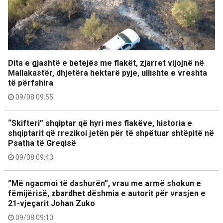
Dita e gjashtë e betejës me flakët, zjarret vijojnë në
Mallakastër, dhjetëra hektarë pyje, ullishte e vreshta
të përfshira
09/08 09:55
“Skifteri” shqiptar që hyri mes flakëve, historia e
shqiptarit që rrezikoi jetën për të shpëtuar shtëpitë në
Psatha të Greqisë
09/08 09:43
“Më ngacmoi të dashurën”, vrau me armë shokun e
fëmijërisë, zbardhet dëshmia e autorit për vrasjen e
21-vjeçarit Johan Zuko
09/08 09:10