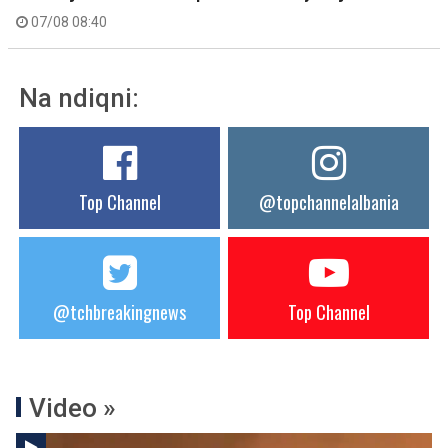
07/08 08:40
Na ndiqni:
Top Channel
@topchannelalbania
@tchbreakingnews
Top Channel
Video »