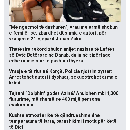
“Më ngacmoi të dashurën”, vrau me armë shokun
e fëmijërisë, zbardhet dëshmia e autorit për
vrasjen e 21-vjeçarit Johan Zuko
Thatësira rekord zbulon anijet naziste të Luftës
së Dytë Botërore në Danub, dalin në sipërfaqe
edhe municione të pashpërthyera
Vrasja e të riut në Korçë, Policia njoftim zyrtar:
Arrestohet autori i dyshuar, sekuestrohet arma e
krimit
Tajfuni “Dolphin” godet Azinë/ Anulohen mbi 1,300
fluturime, më shumë se 400 mijë persona
evakuohen
Kushte atmosferike të qëndrueshme dhe
temperatura të larta, parashikimi i motit për këtë
të Diel