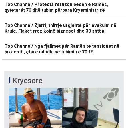
Top Channel/ Protesta refuzon besën e Ramës,
qytetarët 70 ditë tubim përpara Kryeministrisë
Top Channel/ Zjarri, thirrje urgjente për evakuim në
Krujë. Flakët rrezikojnë bizneset dhe 30 shtëpi
Top Channel/ Nga fjalimet për Ramën te tensionet në
protestë, çfarë ndodhi në tubimin e 70-të
Kryesore