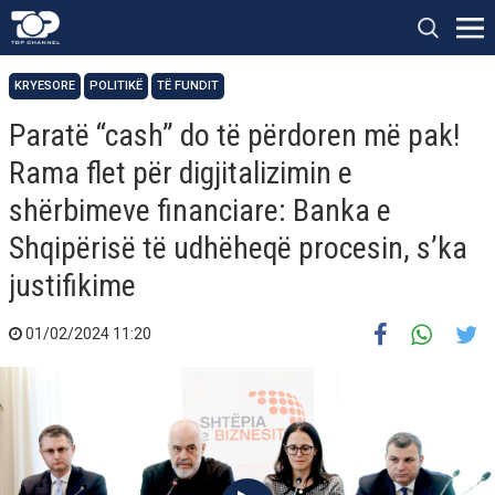
KRYESORE
POLITIKË
TË FUNDIT
Paratë “cash” do të përdoren më pak!
Rama flet për digjitalizimin e
shërbimeve financiare: Banka e
Shqipërisë të udhëheqë procesin, s’ka
justifikime
01/02/2024 11:20