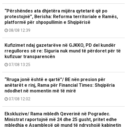
“Përshëndes ata dhjetëra mijëra qytetarë që po
protestojnë”, Berisha: Reforma territoriale e Ramës,
platformë për shpopullimin e Shqipërisë
08/08 12:39
Kufizimet ndaj gazetarëve në GJKKO, PD del kundër
rregullores së re: Siguria nuk mund të përdoret për të
kufizuar transparencën
07/08 13:25
“Rruga jonë është e qartë”/ BE nën presion për
anëtarët e rinj, Rama për Financial Times: Shqipëria
ndodhet në momentin më të mirë
07/08 12:02
Ekskluzive/ Rama mbledh Qeverinë në Pogradec.
Ministrat raportojnë më 24 dhe 25 gusht, pritet edhe
mbledhja e Asamblesë që mund të ndryshojë kabinetin