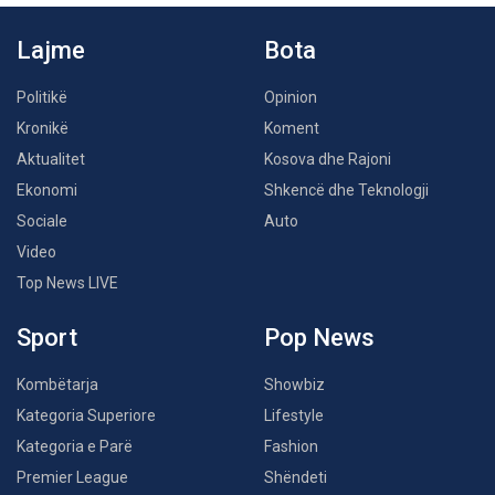
Lajme
Bota
Politikë
Opinion
Kronikë
Koment
Aktualitet
Kosova dhe Rajoni
Ekonomi
Shkencë dhe Teknologji
Sociale
Auto
Video
Top News LIVE
Sport
Pop News
Kombëtarja
Showbiz
Kategoria Superiore
Lifestyle
Kategoria e Parë
Fashion
Premier League
Shëndeti