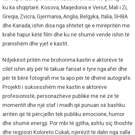
ku ka shqiptarë. Kosova, Maqedonia e Veriut, Mali i Zi,
Greqia, Zvicra, Gjermania, Anglia, Belgjika, Italia, SHBA
dhe Kanada, ishin disa nga shtetet që e mirëpritën me
krahë hapur këtë film dhe ku në shumë vende ishin të
pranishëm dhe yjet e kastit.
Ndjekësit pritën me brohorima kastin e aktorëve të
cilët ishin aty për të takuar fansat e tyre nga afër dhe
për të bërë fotografi me ta apo për të dhënë autografe.
Projekti i suksesshëm me kastin e aktorëve
profesionistë, personazheve publike më në zë të
momentit dhe një staf i madh që punuan së bashku
arritën që të përcjellin tek publiku emocione, humor
dhe shumë energji. Por mbi të gjitha, ashtu siç thoshte
dhe regjisori Koloreto Cukali, njerëzit të dalin nga salla