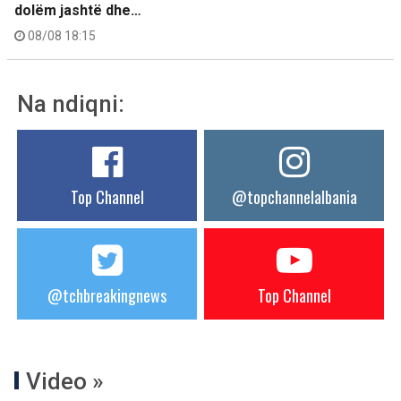
dolëm jashtë dhe…
08/08 18:15
Na ndiqni:
Top Channel
@topchannelalbania
@tchbreakingnews
Top Channel
Video »