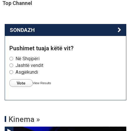
Top Channel
SONDAZH
Pushimet tuaja këtë vit?
Në Shqipëri
Jashtë vendit
Asgjëkundi
Vote
View Results
Kinema »