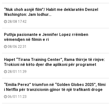
“Nuk shoh asnjë film”/ Habit me deklaratën Denzel
Washington: Jam lodhur…
28/08 17:42
Puthja pasionante e Jennifer Lopez rrëmben
vëmendjen në filmin e ri
08/06 22:31
Hapet “Tirana Training Center”, Rama thirrje të rinjve:
Trokisni në këto dyer dhe aplikoni për programet
28/01 11:39
“Emilia Perez” triumfon në “Golden Globes 2025”, filmi
i Netflix për tranzicionin gjinor të një trafikanti droge
06/01 11:23