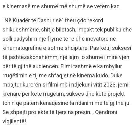
e kinemasë me shumë më shumë se vetëm kaq.
“Në Kuadër të Dashurisë” theu çdo rekord
shikueshmërie, shitje biletash, impakt tek publiku dhe
solli padyshim një frymë të re dhe inovatore në
kinematografinë e sotme shqiptare. Pas këtij suksesi
të jashtëzakonshëmm, një lajm jo shumë i mirë vjen
për të gjithë audiencën. Filmi tashmë e ka mbyllur
rrugëtimin e tij me shfaqjet në kinema kudo. Duke
mbajtur kurorën si filmi më i ndjekur i vitit 2023, jemi
krenarë për këtë rrugëtim, sukses dhe këtë projekt
tonin që patëm kënaqësinë ta ndanim me të gjithë ju.
Së shpejti projekte të tjera na presin… Qëndroni
vigjilentë!