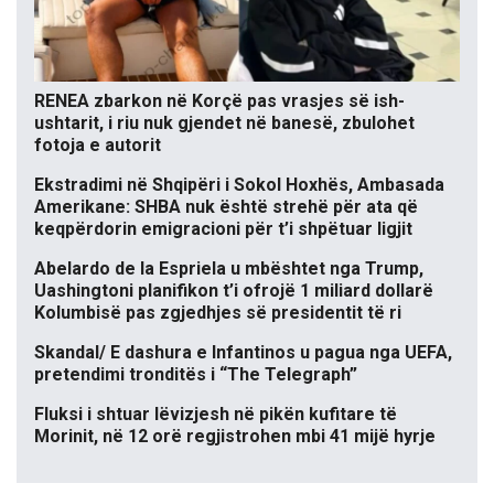
RENEA zbarkon në Korçë pas vrasjes së ish-
ushtarit, i riu nuk gjendet në banesë, zbulohet
fotoja e autorit
Ekstradimi në Shqipëri i Sokol Hoxhës, Ambasada
Amerikane: SHBA nuk është strehë për ata që
keqpërdorin emigracioni për t’i shpëtuar ligjit
Abelardo de la Espriela u mbështet nga Trump,
Uashingtoni planifikon t’i ofrojë 1 miliard dollarë
Kolumbisë pas zgjedhjes së presidentit të ri
Skandal/ E dashura e Infantinos u pagua nga UEFA,
pretendimi tronditës i “The Telegraph”
Fluksi i shtuar lëvizjesh në pikën kufitare të
Morinit, në 12 orë regjistrohen mbi 41 mijë hyrje