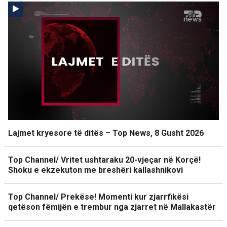
Lajmet kryesore të ditës – Top News, 8 Gusht 2026
Top Channel/ Vritet ushtaraku 20-vjeçar në Korçë!
Shoku e ekzekuton me breshëri kallashnikovi
Top Channel/ Prekëse! Momenti kur zjarrfikësi
qetëson fëmijën e trembur nga zjarret në Mallakastër