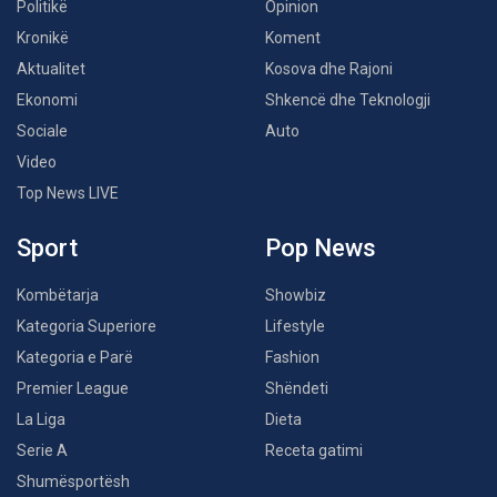
Politikë
Opinion
Kronikë
Koment
Aktualitet
Kosova dhe Rajoni
Ekonomi
Shkencë dhe Teknologji
Sociale
Auto
Video
Top News LIVE
Sport
Pop News
Kombëtarja
Showbiz
Kategoria Superiore
Lifestyle
Kategoria e Parë
Fashion
Premier League
Shëndeti
La Liga
Dieta
Serie A
Receta gatimi
Shumësportësh