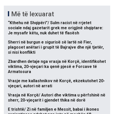
Më të lexuarat
“Kthehu në Shqipëri”/ Sulm racist në rrjetet
sociale ndaj gazetarit grek me origjinë shqiptare:
Je mysafir këtu, nuk duhet të flasësh
Sherri në burgun e sigurisë së lartë në Fier,
plagoset anëtari i grupit të Bajrajve dhe një tjetër,
si nisi konflikti
Zbardhen detaje nga vrasja në Korçë, identifikohet
viktima, 20-vjeçari ka qenë pjesë e Forcave të
Armatosura
Vrasje me kallashnikov në Korçë, ekzekutohet 20-
vjeçari, autori në arrati
Vrasja në Korçë/ Autori dhe viktima u përfshinë në
sherr, 20-vjeçarit i gjendet thika në dorë
E trishtë/ Zi në familjen e Messit, babai i ikones