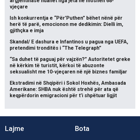
argjentinase ndahet nga jeta në moshën 68-
vjeçare
Ish konkurrentja e “Për’Puthen” bëhet nënë për
herë të parë, emocionon me dedikimin: Dielli im,
gjithçka e imja
Skandal/ E dashura e Infantinos u pagua nga UEFA,
pretendimi tronditës i “The Telegraph”
“Sa duhet të paguaj për vajzën?” Autoritetet greke
në kërkim të turistit, kërkoi të abuzonte
seksualisht me 10-vjeçaren në një biznes familjar
Ekstradimi në Shqipëri i Sokol Hoxhës, Ambasada
Amerikane: SHBA nuk është strehë për ata që
keqpërdorin emigracioni për t’i shpëtuar ligjit
Lajme
Bota