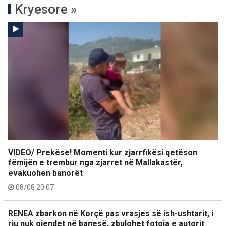
Kryesore »
VIDEO/ Prekëse! Momenti kur zjarrfikësi qetëson
fëmijën e trembur nga zjarret në Mallakastër,
evakuohen banorët
08/08 20:07
RENEA zbarkon në Korçë pas vrasjes së ish-ushtarit, i
riu nuk gjendet në banesë, zbulohet fotoja e autorit