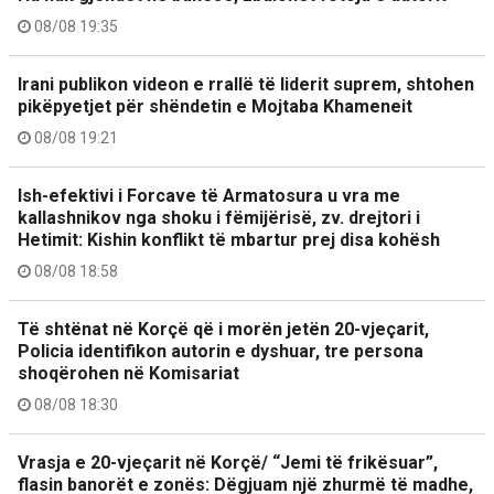
08/08 19:35
Irani publikon videon e rrallë të liderit suprem, shtohen
pikëpyetjet për shëndetin e Mojtaba Khameneit
08/08 19:21
Ish-efektivi i Forcave të Armatosura u vra me
kallashnikov nga shoku i fëmijërisë, zv. drejtori i
Hetimit: Kishin konflikt të mbartur prej disa kohësh
08/08 18:58
Të shtënat në Korçë që i morën jetën 20-vjeçarit,
Policia identifikon autorin e dyshuar, tre persona
shoqërohen në Komisariat
08/08 18:30
Vrasja e 20-vjeçarit në Korçë/ “Jemi të frikësuar”,
flasin banorët e zonës: Dëgjuam një zhurmë të madhe,