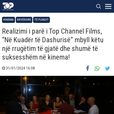
KINEMA
KRYESORE
TË FUNDIT
Realizimi i parë i Top Channel Films,
“Në Kuadër të Dashurisë” mbyll këtu
një rrugëtim të gjatë dhe shumë të
suksesshëm në kinema!
31/01/2024 16:08