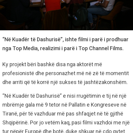
“Në Kuadër të Dashurisë”, ishte filmi i parë i prodhuar
nga Top Media, realizimi i parë i Top Channel Films.
Ky projekt bëri bashkë disa nga aktorët më
profesionistë dhe personazhet më në zë të momentit
dhe arriti që të korrë një sukses të jashtëzakonshëm.
“Në Kuadër të Dashurisë” e nisi rrugëtimin e tij në një
mbrëmje gala më 9 tetor në Pallatin e Kongreseve në
Tiranë, për të vazhduar më pas shfaqjet në të gjithë
Shqipërinë. Por jo vetëm kaq, pasi filmi vazhdoi me një
tur nëpër Europë dhe botë, duke shkuar në çdo qytet