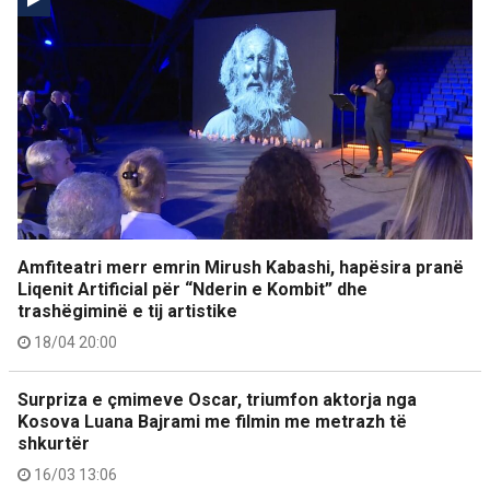
Amfiteatri merr emrin Mirush Kabashi, hapësira pranë
Liqenit Artificial për “Nderin e Kombit” dhe
trashëgiminë e tij artistike
18/04 20:00
Surpriza e çmimeve Oscar, triumfon aktorja nga
Kosova Luana Bajrami me filmin me metrazh të
shkurtër
16/03 13:06