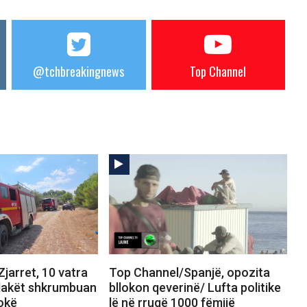
@tchbreakingnews
Top Channel
jarret, 10 vatra
Top Channel/Spanjë, opozita
Flakët shkrumbuan
bllokon qeverinë/ Lufta politike
okë
lë në rrugë 1000 fëmijë