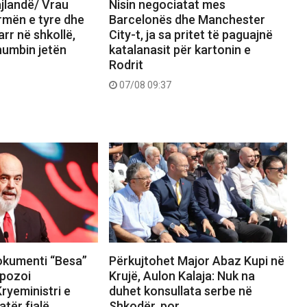
jlandë/ Vrau
Nisin negociatat mes
rmën e tyre dhe
Barcelonës dhe Manchester
arr në shkollë,
City-t, ja sa pritet të paguajnë
umbin jetën
katalanasit për kartonin e
Rodrit
07/08 09:37
okumenti “Besa”
Përkujtohet Major Abaz Kupi në
pozoi
Krujë, Aulon Kalaja: Nuk na
ryeministri e
duhet konsullata serbe në
tër fjalë
Shkodër, por…