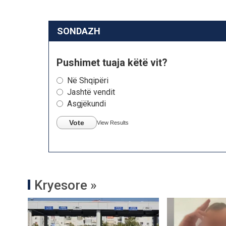
SONDAZH
Pushimet tuaja këtë vit?
Në Shqipëri
Jashtë vendit
Asgjëkundi
Vote
View Results
Kryesore »