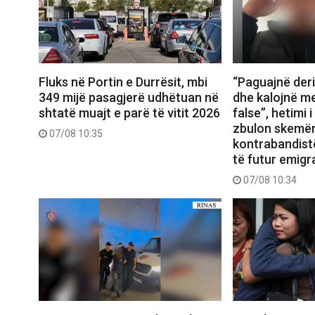
Fluks në Portin e Durrësit, mbi
“Paguajnë deri
349 mijë pasagjerë udhëtuan në
dhe kalojnë m
shtatë muajt e parë të vitit 2026
false”, hetimi 
zbulon skemë
07/08 10:35
kontrabandist
të futur emigr
07/08 10:34