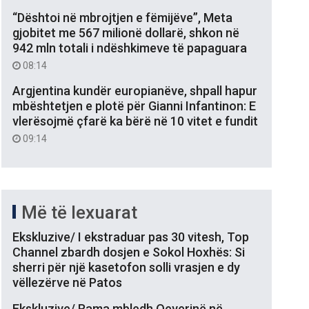
“Dështoi në mbrojtjen e fëmijëve”, Meta
gjobitet me 567 milionë dollarë, shkon në
942 mln totali i ndëshkimeve të papaguara
08:14
Argjentina kundër europianëve, shpall hapur
mbështetjen e plotë për Gianni Infantinon: E
vlerësojmë çfarë ka bërë në 10 vitet e fundit
09:14
Më të lexuarat
Ekskluzive/ I ekstraduar pas 30 vitesh, Top
Channel zbardh dosjen e Sokol Hoxhës: Si
sherri për një kasetofon solli vrasjen e dy
vëllezërve në Patos
Ekskluzive/ Rama mbledh Qeverinë në