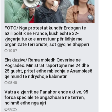
FOTO/ Nga protestat kundër Erdogan te
azili politik në Francë, kush është 32-
vjeçarja turke e arrestuar për lidhje me
organizatë terroriste, sot gjyq në Shqipëri
10:07
Ekskluzive/ Rama mbledh Qeverinë në
Pogradec. Ministrat raportojnë më 24 dhe
25 gusht, pritet edhe mbledhja e Asamblesë
që mund të ndryshojë kabinetin
08:40
Vatra e zjarrit në Panahor ende aktive, 95
forca speciale të angazhuara në terren,
ndihmë edhe nga ajri
08:25