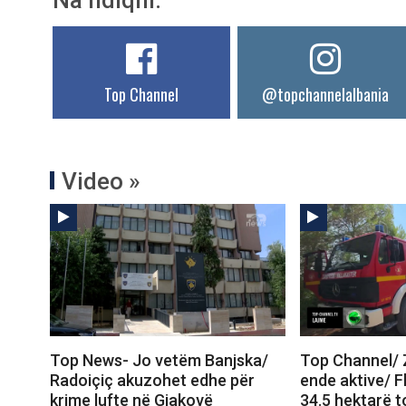
Top Channel
@topchannelalbania
Video »
Top News- Jo vetëm Banjska/
Top Channel/ Z
Radoiçiç akuzohet edhe për
ende aktive/ 
krime lufte në Gjakovë
34.5 hektarë t