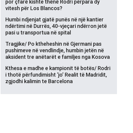
por çfarë kishte thënë Rodri përpara dy
vitesh për Los Blancos?
Humbi ndjenjat gjatë punës në një kantier
ndërtimi në Durrës, 40-vjeçari ndërron jetë
pasi u transportua në spital
Tragjike/ Po ktheheshin në Gjermani pas
pushimeve në vendlindje, humbin jetën në
aksident tre anëtarët e familjes nga Kosova
Kthesa e madhe e kampionit të botës/ Rodri
i thotë përfundimisht ‘jo’ Realit të Madridit,
zgjodhi kalimin te Barcelona