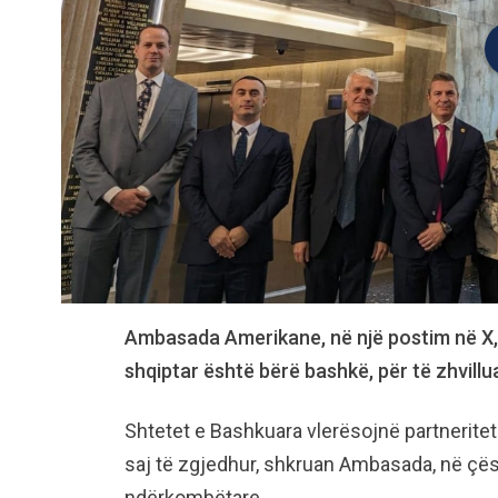
Ambasada Amerikane, në një postim në X,
shqiptar është bërë bashkë, për të zhvil
Shtetet e Bashkuara vlerësojnë partnerite
saj të zgjedhur, shkruan Ambasada, në çë
ndërkombëtare.