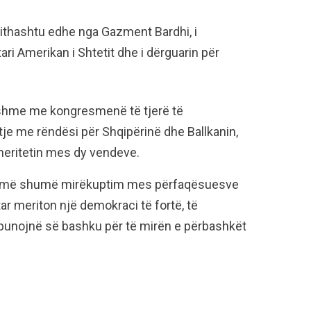
gjithashtu edhe nga Gazment Bardhi, i
i Amerikan i Shtetit dhe i dërguarin për
sishme me kongresmenë të tjerë të
e me rëndësi për Shqipërinë dhe Ballkanin,
eritetin mes dy vendeve.
ër më shumë mirëkuptim mes përfaqësuesve
ar meriton një demokraci të fortë, të
ë punojnë së bashku për të mirën e përbashkët