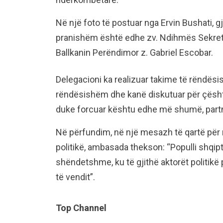
Në një foto të postuar nga Ervin Bushati, 
pranishëm është edhe zv. Ndihmës Sekretar
Ballkanin Perëndimor z. Gabriel Escobar.
Delegacioni ka realizuar takime të rëndë
rëndësishëm dhe kanë diskutuar për çështj
duke forcuar kështu edhe më shumë, partn
Në përfundim, në një mesazh të qartë p
politikë, ambasada thekson: “Populli shqipt
shëndetshme, ku të gjithë aktorët politik
të vendit”.
Top Channel