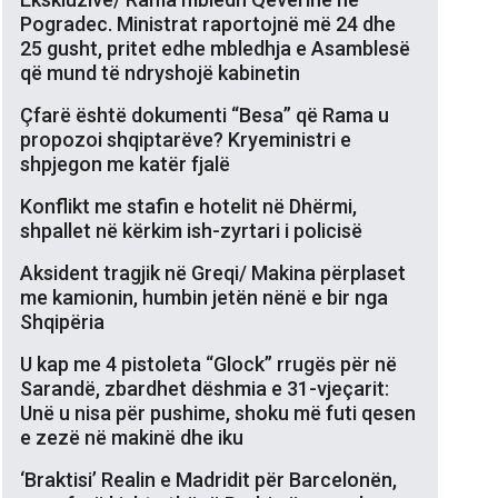
Pogradec. Ministrat raportojnë më 24 dhe
25 gusht, pritet edhe mbledhja e Asamblesë
që mund të ndryshojë kabinetin
Çfarë është dokumenti “Besa” që Rama u
propozoi shqiptarëve? Kryeministri e
shpjegon me katër fjalë
Konflikt me stafin e hotelit në Dhërmi,
shpallet në kërkim ish-zyrtari i policisë
Aksident tragjik në Greqi/ Makina përplaset
me kamionin, humbin jetën nënë e bir nga
Shqipëria
U kap me 4 pistoleta “Glock” rrugës për në
Sarandë, zbardhet dëshmia e 31-vjeçarit:
Unë u nisa për pushime, shoku më futi qesen
e zezë në makinë dhe iku
‘Braktisi’ Realin e Madridit për Barcelonën,