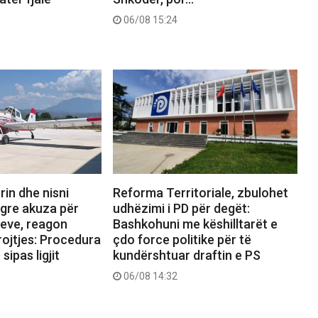
06/08 15:24
rin dhe nisni
Reforma Territoriale, zbulohet
ngre akuza për
udhëzimi i PD për degët:
reve, reagon
Bashkohuni me këshilltarët e
rojtjes: Procedura
çdo force politike për të
sipas ligjit
kundërshtuar draftin e PS
06/08 14:32