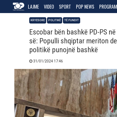
LAJME
VIDEO
SPORT
POP NEWS
PROGRAM
KRYESORE
POLITIKË
TË FUNDIT
Escobar bën bashkë PD-PS në
së: Populli shqiptar meriton de
politikë punojnë bashkë
31/01/2024 17:46