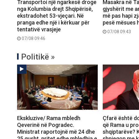
Transportoi një ngarkesë droge
Masakra në Ta
nga Kolumbia drejt Shqipërisë,
gjyshërit me a
ekstradohet 53-vjeçari. Në
më pas hapi zj
pranga edhe një i kërkuar për
pesë mësues h
tentativë vrasjeje
07/08 09:43
07/08 09:46
Politikë »
Ekskluzive/ Rama mbledh
Çfarë është d
Qeverinë në Pogradec.
që Rama u pro
Ministrat raportojnë më 24 dhe
shqiptarëve? K
25 gusht, pritet edhe mbledhja e
shpjegon me ka