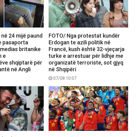
 në 24 mijë paund
FOTO/ Nga protestat kundër
e pasaporta
Erdogan te azili politik në
i medias britanike
Francë, kush është 32-vjeçarja
n e
turke e arrestuar për lidhje me
ëve shqiptarë për
organizatë terroriste, sot gjyq
antë në Angli
në Shqipëri
07/08 10:07