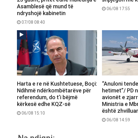
Asamblesë që mund të
06/08 17:55
ndryshojë kabinetin
07/08 08:40
Harta e re në Kushtetuese, Boçi:
“Anuloni tende
Ndihmë ndërkombëtarëve për
hetimet”/ PD 
referendum, do t’i bëjmë
avionët e zjar
kërkesë edhe KQZ-së
Ministria e Mb
është zhvilluar 
06/08 15:10
06/08 14:59
Na ndiqni: