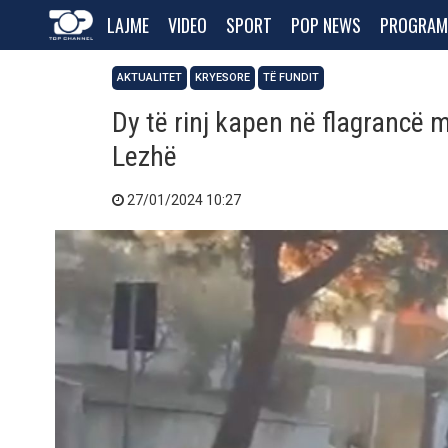
LAJME
VIDEO
SPORT
POP NEWS
PROGRAM
AKTUALITET
KRYESORE
TË FUNDIT
Dy të rinj kapen në flagrancë 
Lezhë
27/01/2024 10:27