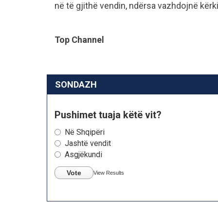
në të gjithë vendin, ndërsa vazhdojnë kërk
Top Channel
SONDAZH
Pushimet tuaja këtë vit?
Në Shqipëri
Jashtë vendit
Asgjëkundi
Vote
View Results