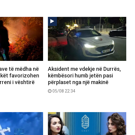
save të mëdha në
Aksident me vdekje në Durrës,
lakët favorizohen
këmbësori humb jetën pasi
reni i vështirë
përplaset nga një makinë
05/08 22:34