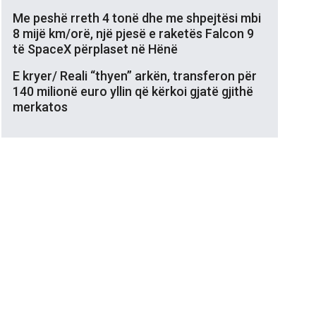
Me peshë rreth 4 tonë dhe me shpejtësi mbi
8 mijë km/orë, një pjesë e raketës Falcon 9
të SpaceX përplaset në Hënë
E kryer/ Reali “thyen” arkën, transferon për
140 milionë euro yllin që kërkoi gjatë gjithë
merkatos