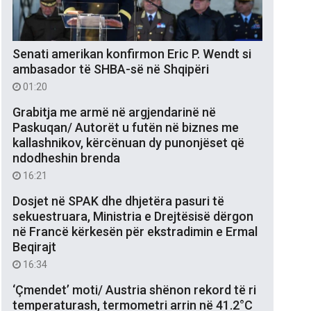
Senati amerikan konfirmon Eric P. Wendt si
ambasador të SHBA-së në Shqipëri
01:20
Grabitja me armë në argjendarinë në
Paskuqan/ Autorët u futën në biznes me
kallashnikov, kërcënuan dy punonjëset që
ndodheshin brenda
16:21
Dosjet në SPAK dhe dhjetëra pasuri të
sekuestruara, Ministria e Drejtësisë dërgon
në Francë kërkesën për ekstradimin e Ermal
Beqirajt
16:34
‘Çmendet’ moti/ Austria shënon rekord të ri
temperaturash, termometri arrin në 41.2°C