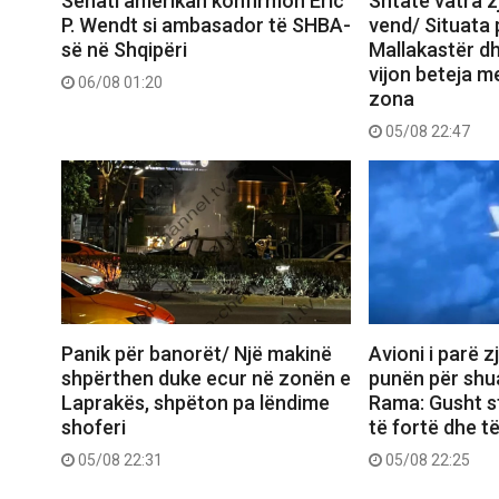
Senati amerikan konfirmon Eric
Shtatë vatra zj
P. Wendt si ambasador të SHBA-
vend/ Situata
së në Shqipëri
Mallakastër dh
vijon beteja me
06/08 01:20
zona
05/08 22:47
Panik për banorët/ Një makinë
Avioni i parë z
shpërthen duke ecur në zonën e
punën për shua
Laprakës, shpëton pa lëndime
Rama: Gusht s
shoferi
të fortë dhe t
05/08 22:31
05/08 22:25