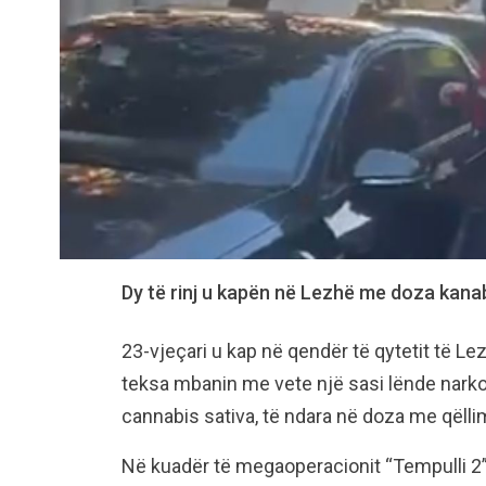
Dy të rinj u kapën në Lezhë me doza kanab
23-vjeçari u kap në qendër të qytetit të Le
teksa mbanin me vete një sasi lënde narko
cannabis sativa, të ndara në doza me qëllim 
Në kuadër të megaoperacionit “Tempulli 2”,