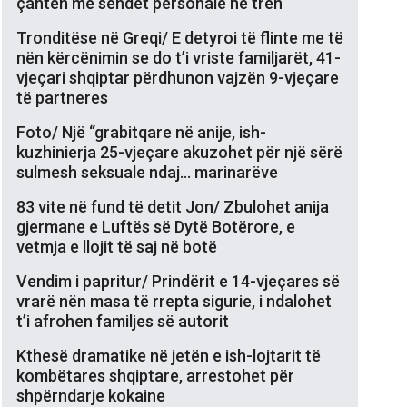
çantën me sendet personale në tren
Tronditëse në Greqi/ E detyroi të flinte me të
nën kërcënimin se do t’i vriste familjarët, 41-
vjeçari shqiptar përdhunon vajzën 9-vjeçare
të partneres
Foto/ Një “grabitqare në anije, ish-
kuzhinierja 25-vjeçare akuzohet për një sërë
sulmesh seksuale ndaj… marinarëve
83 vite në fund të detit Jon/ Zbulohet anija
gjermane e Luftës së Dytë Botërore, e
vetmja e llojit të saj në botë
Vendim i papritur/ Prindërit e 14-vjeçares së
vrarë nën masa të rrepta sigurie, i ndalohet
t’i afrohen familjes së autorit
Kthesë dramatike në jetën e ish-lojtarit të
kombëtares shqiptare, arrestohet për
shpërndarje kokaine