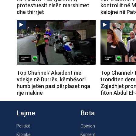
protestuesit nisën marshimet
kontrollit në M
dhe thirrjet
kalojnë në Pa
Top Channel/ Aksident me
Top Channel/ 
vdekje në Durrës, këmbësori
tronditen dem
humb jetën pasi përplaset nga
Zgjedhjet prom
një makinë
fiton Abdul El
Lajme
Bota
Politikë
Opinion
Kronikë
Koment