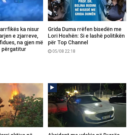
jarrfikës ka nisur
Grida Duma rrëfen bisedën me
rjen e zjarreve,
Lori Hoxhën: Si e lashë politikën
fidues, na gjen më
për Top Channel
ë përgatitur
05/08 22:18