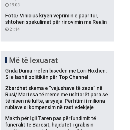
19:03
Foto/ Vinicius kryen veprimin e papritur,
shtohen spekulimet për rinovimin me Realin
21:14
Më të lexuarat
Grida Duma rrëfen bisedën me Lori Hoxhën:
Si e lashë politikën për Top Channel
Zbardhet skema e “vejushave të zeza” në
Rusi/ Martesa të rreme me ushtarët para se
të nisen në luftë, arsyeja: Përfitimi i miliona
rublave si kompensim në rast vdekjeje
Makth për Igli Taren pas përfundimit të
funeralit të Baresit, hajdutët i grabisin