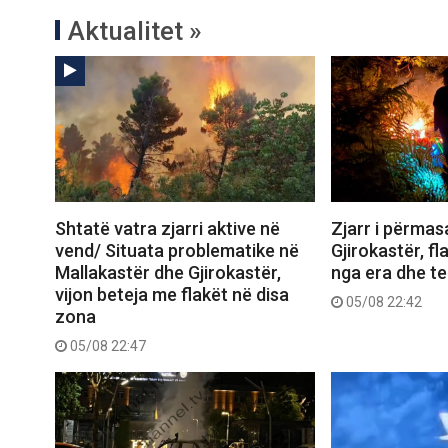
Aktualitet »
Shtatë vatra zjarri aktive në
Zjarr i përma
vend/ Situata problematike në
Gjirokastër, f
Mallakastër dhe Gjirokastër,
nga era dhe ter
vijon beteja me flakët në disa
05/08 22:42
zona
05/08 22:47