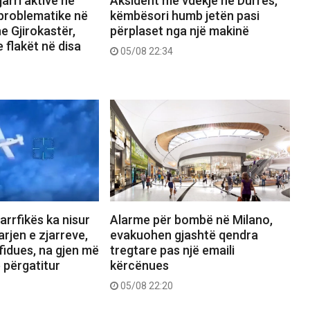
arri aktive në
Aksident me vdekje në Durrës,
 problematike në
këmbësori humb jetën pasi
e Gjirokastër,
përplaset nga një makinë
 flakët në disa
05/08 22:34
jarrfikës ka nisur
Alarme për bombë në Milano,
rjen e zjarreve,
evakuohen gjashtë qendra
fidues, na gjen më
tregtare pas një emaili
ë përgatitur
kërcënues
05/08 22:20