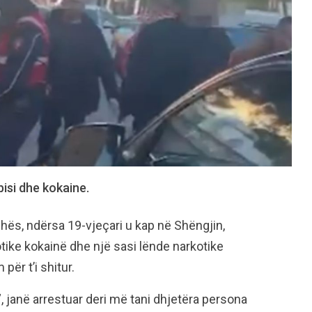
isi dhe kokaine.
zhës, ndërsa 19-vjeçari u kap në Shëngjin,
tike kokainë dhe një sasi lënde narkotike
për t’i shitur.
 janë arrestuar deri më tani dhjetëra persona