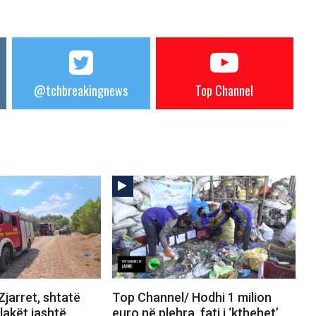
@tchbreakingnews
Top Channel
jarret, shtatë
Top Channel/ Hodhi 1 milion
Flakët jashtë
euro në plehra, fati i ‘kthehet’