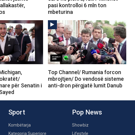
allakastër,
pasi kontrolloi 6 mln ton
tos
mbeturina
Michigan,
Top Channel/ Rumania forcon
okratët/
mbrojtjen/ Do vendosë sisteme
are për Senatin i
anti-dron përgjatë lumit Danub
-Sayed
Sport
Pop News
Kombëtarja
Showbiz
Kategoria Superiore
Lifestyle