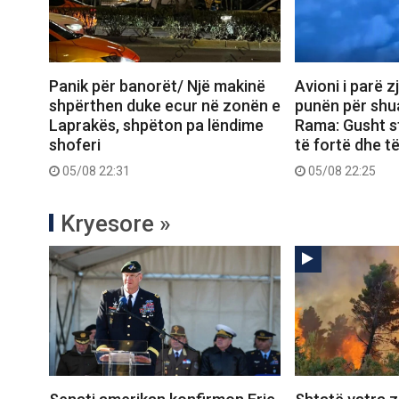
Panik për banorët/ Një makinë
Avioni i parë z
shpërthen duke ecur në zonën e
punën për shua
Laprakës, shpëton pa lëndime
Rama: Gusht s
shoferi
të fortë dhe t
05/08 22:31
05/08 22:25
Kryesore »