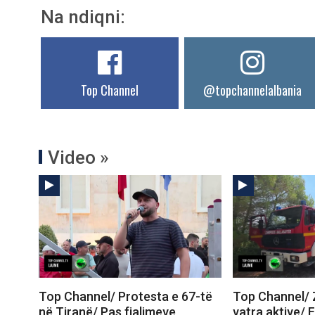
Na ndiqni:
Top Channel
@topchannelalbania
Video »
Top Channel/ Protesta e 67-të
Top Channel/ Z
në Tiranë/ Pas fjalimeve,
vatra aktive/ 