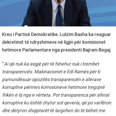
Kreu i Partisë Demokratike. Lulzim Basha ka reaguar
dekretimit të ndryshimeve në ligjin për komisionet
hetimore Parlamentare nga presidenti Bajram Begaj.
“
Ai që nuk ka asgjë për të fshehur nuk i trembet
transparencës. Makinacionet e Edi Ramës për ti
pamundësuar opozitës transparencën e aferave
korruptive përmes komisioneve hetimore tregojnë
frikën e tij nga e vërteta. Por transparenca për aferat
korruptive ku është zhytur sot qeveria, që po varfëron
dhe detyron shqiptarët të largohen do të bëhet me