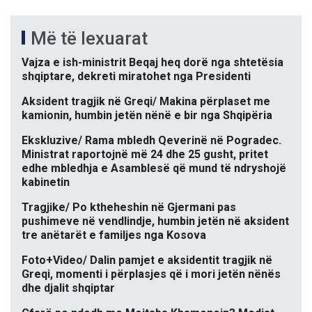
Më të lexuarat
Vajza e ish-ministrit Beqaj heq dorë nga shtetësia
shqiptare, dekreti miratohet nga Presidenti
Aksident tragjik në Greqi/ Makina përplaset me
kamionin, humbin jetën nënë e bir nga Shqipëria
Ekskluzive/ Rama mbledh Qeverinë në Pogradec.
Ministrat raportojnë më 24 dhe 25 gusht, pritet
edhe mbledhja e Asamblesë që mund të ndryshojë
kabinetin
Tragjike/ Po ktheheshin në Gjermani pas
pushimeve në vendlindje, humbin jetën në aksident
tre anëtarët e familjes nga Kosova
Foto+Video/ Dalin pamjet e aksidentit tragjik në
Greqi, momenti i përplasjes që i mori jetën nënës
dhe djalit shqiptar