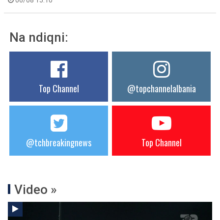
06/08 15:10
Na ndiqni:
Top Channel
@topchannelalbania
@tchbreakingnews
Top Channel
Video »