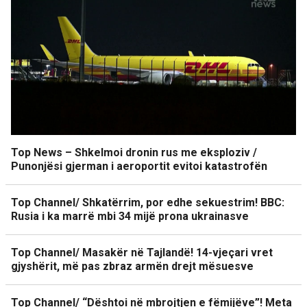
Top News – Shkelmoi dronin rus me eksploziv /
Punonjësi gjerman i aeroportit evitoi katastrofën
Top Channel/ Shkatërrim, por edhe sekuestrim! BBC:
Rusia i ka marrë mbi 34 mijë prona ukrainasve
Top Channel/ Masakër në Tajlandë! 14-vjeçari vret
gjyshërit, më pas zbraz armën drejt mësuesve
Top Channel/ “Dështoi në mbrojtjen e fëmijëve”! Meta