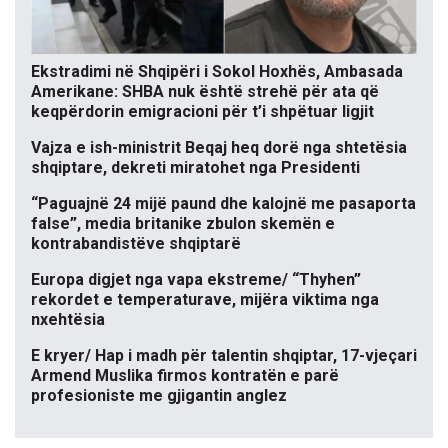
Ekstradimi në Shqipëri i Sokol Hoxhës, Ambasada
Amerikane: SHBA nuk është strehë për ata që
keqpërdorin emigracioni për t’i shpëtuar ligjit
Vajza e ish-ministrit Beqaj heq dorë nga shtetësia
shqiptare, dekreti miratohet nga Presidenti
“Paguajnë 24 mijë paund dhe kalojnë me pasaporta
false”, media britanike zbulon skemën e
kontrabandistëve shqiptarë
Europa digjet nga vapa ekstreme/ “Thyhen”
rekordet e temperaturave, mijëra viktima nga
nxehtësia
E kryer/ Hap i madh për talentin shqiptar, 17-vjeçari
Armend Muslika firmos kontratën e parë
profesioniste me gjigantin anglez