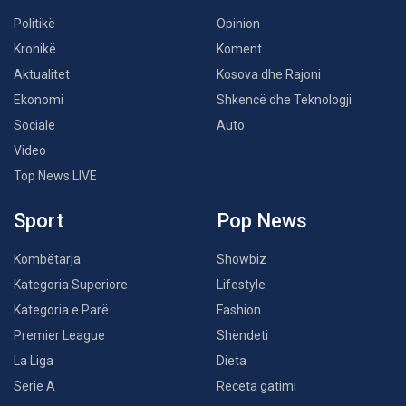
Politikë
Opinion
Kronikë
Koment
Aktualitet
Kosova dhe Rajoni
Ekonomi
Shkencë dhe Teknologji
Sociale
Auto
Video
Top News LIVE
Sport
Pop News
Kombëtarja
Showbiz
Kategoria Superiore
Lifestyle
Kategoria e Parë
Fashion
Premier League
Shëndeti
La Liga
Dieta
Serie A
Receta gatimi