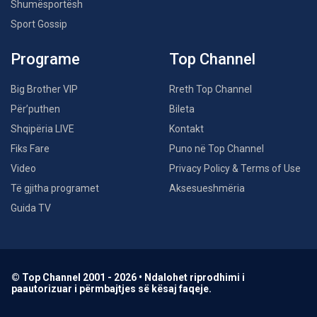
Shumësportësh
Sport Gossip
Programe
Top Channel
Big Brother VIP
Rreth Top Channel
Për’puthen
Bileta
Shqipëria LIVE
Kontakt
Fiks Fare
Puno në Top Channel
Video
Privacy Policy & Terms of Use
Të gjitha programet
Aksesueshmëria
Guida TV
© Top Channel 2001 - 2026 • Ndalohet riprodhimi i
paautorizuar i përmbajtjes së kësaj faqeje.