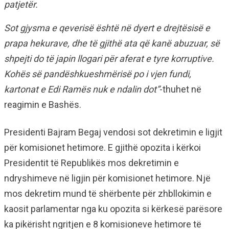
patjetër.
Sot gjysma e qeverisë është në dyert e drejtësisë e
prapa hekurave, dhe të gjithë ata që kanë abuzuar, së
shpejti do të japin llogari për aferat e tyre korruptive.
Kohës së pandëshkueshmërisë po i vjen fundi,
kartonat e Edi Ramës nuk e ndalin dot”
-thuhet në
reagimin e Bashës.
Presidenti Bajram Begaj vendosi sot dekretimin e ligjit
për komisionet hetimore. E gjithë opozita i kërkoi
Presidentit të Republikës mos dekretimin e
ndryshimeve në ligjin për komisionet hetimore. Një
mos dekretim mund të shërbente për zhbllokimin e
kaosit parlamentar nga ku opozita si kërkesë parësore
ka pikërisht ngritjen e 8 komisioneve hetimore të