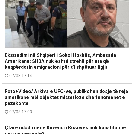
Ekstradimi në Shqipëri i Sokol Hoxhës, Ambasada
Amerikane: SHBA nuk është strehë për ata që
keqpërdorin emigracioni për t’i shpëtuar ligjit
07/08 17:14
Foto+Video/ Arkiva e UFO-ve, publikohen dosje të reja
amerikane mbi objektet misterioze dhe fenomenet e
pazakonta
07/08 17:03
Çfarë ndodh nëse Kuvendi i Kosovës nuk konstituohet
deri në mesnatë?