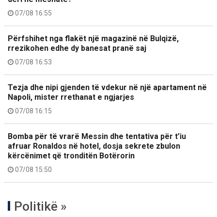
07/08 16:55
Përfshihet nga flakët një magazinë në Bulqizë,
rrezikohen edhe dy banesat pranë saj
07/08 16:53
Tezja dhe nipi gjenden të vdekur në një apartament në
Napoli, mister rrethanat e ngjarjes
07/08 16:15
Bomba për të vrarë Messin dhe tentativa për t’iu
afruar Ronaldos në hotel, dosja sekrete zbulon
kërcënimet që tronditën Botërorin
07/08 15:50
Politikë »