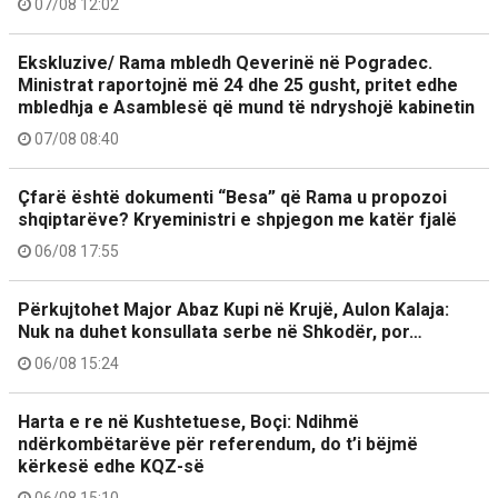
07/08 12:02
Ekskluzive/ Rama mbledh Qeverinë në Pogradec.
Ministrat raportojnë më 24 dhe 25 gusht, pritet edhe
mbledhja e Asamblesë që mund të ndryshojë kabinetin
07/08 08:40
Çfarë është dokumenti “Besa” që Rama u propozoi
shqiptarëve? Kryeministri e shpjegon me katër fjalë
06/08 17:55
Përkujtohet Major Abaz Kupi në Krujë, Aulon Kalaja:
Nuk na duhet konsullata serbe në Shkodër, por…
06/08 15:24
Harta e re në Kushtetuese, Boçi: Ndihmë
ndërkombëtarëve për referendum, do t’i bëjmë
kërkesë edhe KQZ-së