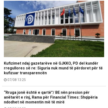
Kufizimet ndaj gazetarëve në GJKKO, PD del kundër
rregullores së re: Siguria nuk mund të përdoret për të
kufizuar transparencën
07/08 13:25
“Rruga jonë është e qartë”/ BE nën presion për
anëtarët e rinj, Rama për Financial Times: Shqipëria
ndodhet në momentin më të mirë