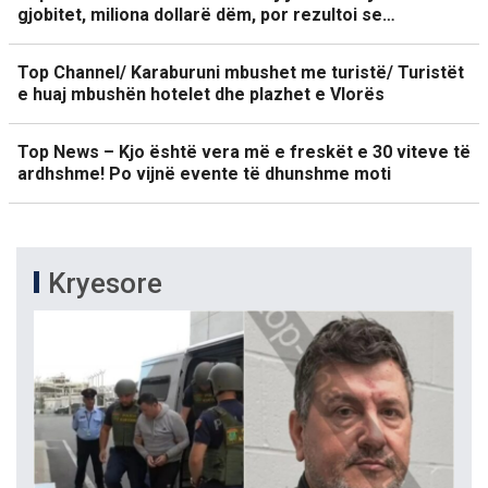
gjobitet, miliona dollarë dëm, por rezultoi se…
Top Channel/ Karaburuni mbushet me turistë/ Turistët
e huaj mbushën hotelet dhe plazhet e Vlorës
Top News – Kjo është vera më e freskët e 30 viteve të
ardhshme! Po vijnë evente të dhunshme moti
Kryesore