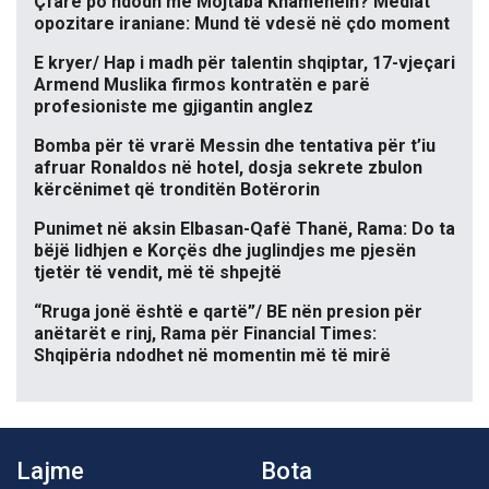
Çfarë po ndodh me Mojtaba Khamenein? Mediat
opozitare iraniane: Mund të vdesë në çdo moment
E kryer/ Hap i madh për talentin shqiptar, 17-vjeçari
Armend Muslika firmos kontratën e parë
profesioniste me gjigantin anglez
Bomba për të vrarë Messin dhe tentativa për t’iu
afruar Ronaldos në hotel, dosja sekrete zbulon
kërcënimet që tronditën Botërorin
Punimet në aksin Elbasan-Qafë Thanë, Rama: Do ta
bëjë lidhjen e Korçës dhe juglindjes me pjesën
tjetër të vendit, më të shpejtë
“Rruga jonë është e qartë”/ BE nën presion për
anëtarët e rinj, Rama për Financial Times:
Shqipëria ndodhet në momentin më të mirë
Lajme
Bota