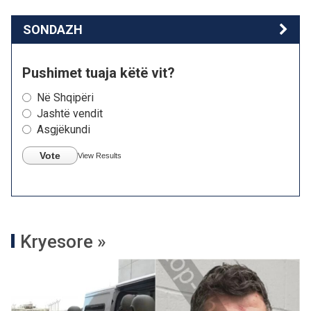
SONDAZH
Pushimet tuaja këtë vit?
Në Shqipëri
Jashtë vendit
Asgjëkundi
Vote
View Results
Kryesore »