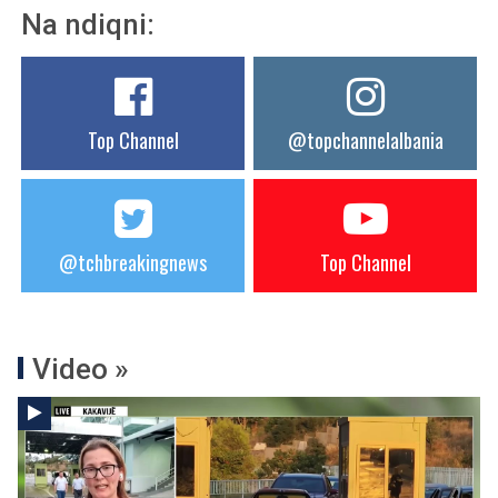
Na ndiqni:
Top Channel
@topchannelalbania
@tchbreakingnews
Top Channel
Video »