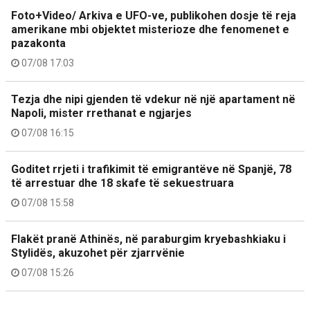
Foto+Video/ Arkiva e UFO-ve, publikohen dosje të reja
amerikane mbi objektet misterioze dhe fenomenet e
pazakonta
07/08 17:03
Tezja dhe nipi gjenden të vdekur në një apartament në
Napoli, mister rrethanat e ngjarjes
07/08 16:15
Goditet rrjeti i trafikimit të emigrantëve në Spanjë, 78
të arrestuar dhe 18 skafe të sekuestruara
07/08 15:58
Flakët pranë Athinës, në paraburgim kryebashkiaku i
Stylidës, akuzohet për zjarrvënie
07/08 15:26