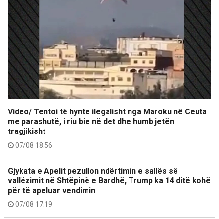
Video/ Tentoi të hynte ilegalisht nga Maroku në Ceuta
me parashutë, i riu bie në det dhe humb jetën
tragjikisht
07/08 18:56
Gjykata e Apelit pezullon ndërtimin e sallës së
vallëzimit në Shtëpinë e Bardhë, Trump ka 14 ditë kohë
për të apeluar vendimin
07/08 17:19