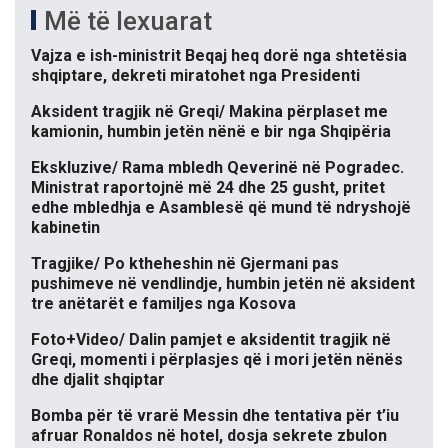
Më të lexuarat
Vajza e ish-ministrit Beqaj heq dorë nga shtetësia
shqiptare, dekreti miratohet nga Presidenti
Aksident tragjik në Greqi/ Makina përplaset me
kamionin, humbin jetën nënë e bir nga Shqipëria
Ekskluzive/ Rama mbledh Qeverinë në Pogradec.
Ministrat raportojnë më 24 dhe 25 gusht, pritet
edhe mbledhja e Asamblesë që mund të ndryshojë
kabinetin
Tragjike/ Po ktheheshin në Gjermani pas
pushimeve në vendlindje, humbin jetën në aksident
tre anëtarët e familjes nga Kosova
Foto+Video/ Dalin pamjet e aksidentit tragjik në
Greqi, momenti i përplasjes që i mori jetën nënës
dhe djalit shqiptar
Bomba për të vrarë Messin dhe tentativa për t’iu
afruar Ronaldos në hotel, dosja sekrete zbulon