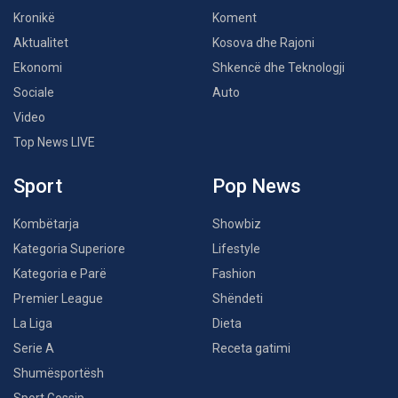
Kronikë
Koment
Aktualitet
Kosova dhe Rajoni
Ekonomi
Shkencë dhe Teknologji
Sociale
Auto
Video
Top News LIVE
Sport
Pop News
Kombëtarja
Showbiz
Kategoria Superiore
Lifestyle
Kategoria e Parë
Fashion
Premier League
Shëndeti
La Liga
Dieta
Serie A
Receta gatimi
Shumësportësh