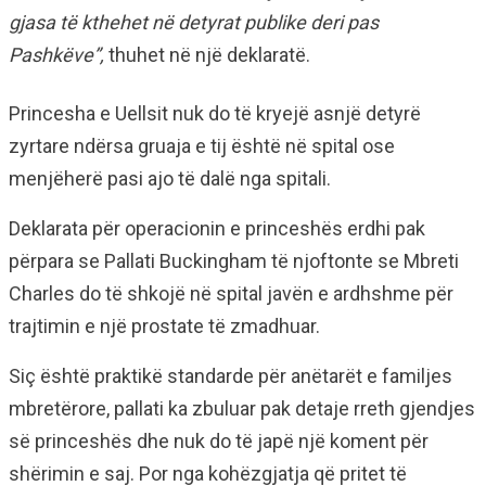
gjasa të kthehet në detyrat publike deri pas
Pashkëve”,
thuhet në një deklaratë.
Princesha e Uellsit nuk do të kryejë asnjë detyrë
zyrtare ndërsa gruaja e tij është në spital ose
menjëherë pasi ajo të dalë nga spitali.
Deklarata për operacionin e princeshës erdhi pak
përpara se Pallati Buckingham të njoftonte se Mbreti
Charles do të shkojë në spital javën e ardhshme për
trajtimin e një prostate të zmadhuar.
Siç është praktikë standarde për anëtarët e familjes
mbretërore, pallati ka zbuluar pak detaje rreth gjendjes
së princeshës dhe nuk do të japë një koment për
shërimin e saj. Por nga kohëzgjatja që pritet të