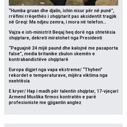
“Humba gruan dhe djalin, ishin nisur për në punë”,
rrëfimi rrëqethës i shqiptarit pas aksidentit tragjik
në Greqi: Ma ndjeu zemra, i mora në telefon…
Vajza e ish-ministrit Beqaj heq dorë nga shtetësia
shqiptare, dekreti miratohet nga Presidenti
“Paguajnë 24 mijë paund dhe kalojnë me pasaporta
false”, media britanike zbulon skemën e
kontrabandistëve shqiptarë
Europa digjet nga vapa ekstreme/ “Thyhen”
rekordet e temperaturave, mijëra viktima nga
nxehtësia
E kryer/ Hap i madh për talentin shqiptar, 17-vjeçari
Armend Muslika firmos kontratën e parë
profesioniste me gjigantin anglez