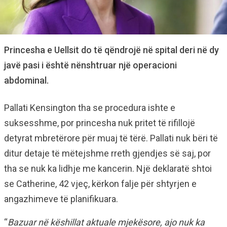
Princesha e Uellsit do të qëndrojë në spital deri në dy
javë pasi i është nënshtruar një operacioni
abdominal.
Pallati Kensington tha se procedura ishte e
suksesshme, por princesha nuk pritet të rifillojë
detyrat mbretërore për muaj të tërë. Pallati nuk bëri të
ditur detaje të mëtejshme rreth gjendjes së saj, por
tha se nuk ka lidhje me kancerin. Një deklaratë shtoi
se Catherine, 42 vjeç, kërkon falje për shtyrjen e
angazhimeve të planifikuara.
“
Bazuar në këshillat aktuale mjekësore, ajo nuk ka