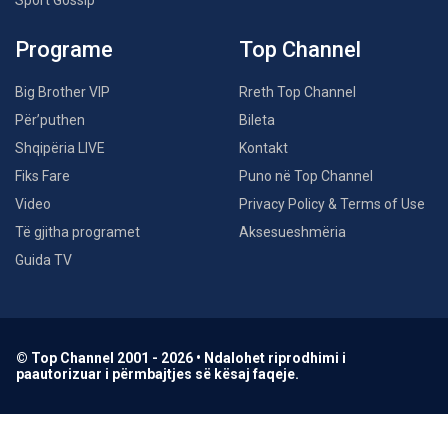
Sport Gossip
Programe
Top Channel
Big Brother VIP
Rreth Top Channel
Për’puthen
Bileta
Shqipëria LIVE
Kontakt
Fiks Fare
Puno në Top Channel
Video
Privacy Policy & Terms of Use
Të gjitha programet
Aksesueshmëria
Guida TV
© Top Channel 2001 - 2026 • Ndalohet riprodhimi i
paautorizuar i përmbajtjes së kësaj faqeje.