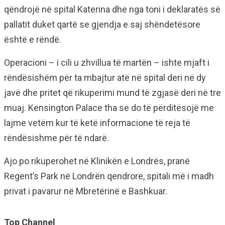
qëndrojë në spital Katerina dhe nga toni i deklaratës së
pallatit duket qartë se gjendja e saj shëndetësore
është e rëndë.
Operacioni – i cili u zhvillua të martën – ishte mjaft i
rëndësishëm për ta mbajtur atë në spital deri në dy
javë dhe pritet që rikuperimi mund të zgjasë deri në tre
muaj. Kensington Palace tha se do të përditësojë me
lajme vetëm kur të ketë informacione të reja të
rëndësishme për të ndarë.
Ajo po rikuperohet në Klinikën e Londrës, pranë
Regent’s Park në Londrën qendrore, spitali më i madh
privat i pavarur në Mbretërinë e Bashkuar.
Top Channel