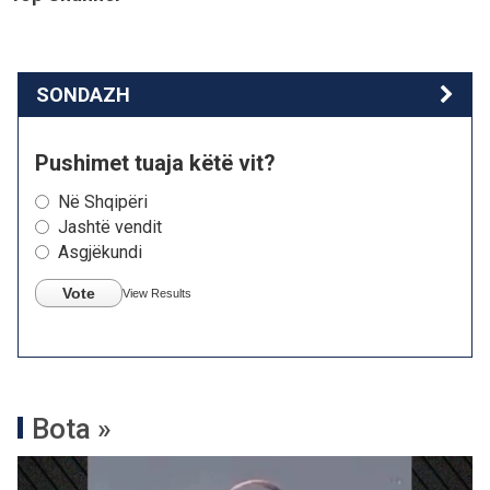
SONDAZH
Pushimet tuaja këtë vit?
Në Shqipëri
Jashtë vendit
Asgjëkundi
Vote
View Results
Bota »