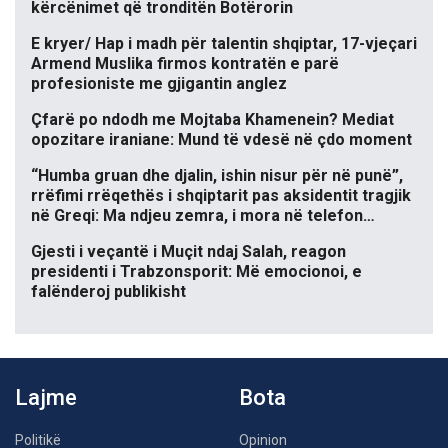
kërcënimet që tronditën Botërorin
E kryer/ Hap i madh për talentin shqiptar, 17-vjeçari
Armend Muslika firmos kontratën e parë
profesioniste me gjigantin anglez
Çfarë po ndodh me Mojtaba Khamenein? Mediat
opozitare iraniane: Mund të vdesë në çdo moment
“Humba gruan dhe djalin, ishin nisur për në punë”,
rrëfimi rrëqethës i shqiptarit pas aksidentit tragjik
në Greqi: Ma ndjeu zemra, i mora në telefon…
Gjesti i veçantë i Muçit ndaj Salah, reagon
presidenti i Trabzonsporit: Më emocionoi, e
falënderoj publikisht
Lajme
Bota
Politikë
Opinion