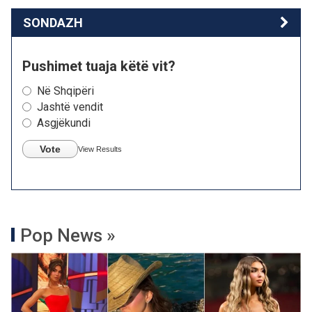
SONDAZH
Pushimet tuaja këtë vit?
Në Shqipëri
Jashtë vendit
Asgjëkundi
Vote
View Results
Pop News »