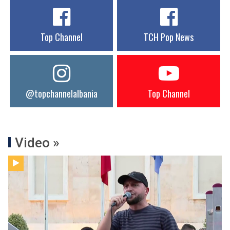
Top Channel
TCH Pop News
@topchannelalbania
Top Channel
Video »