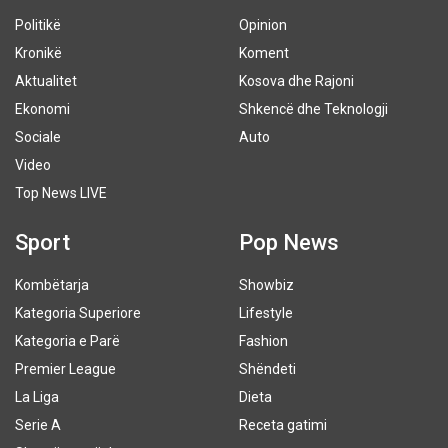
Politikë
Opinion
Kronikë
Koment
Aktualitet
Kosova dhe Rajoni
Ekonomi
Shkencë dhe Teknologji
Sociale
Auto
Video
Top News LIVE
Sport
Pop News
Kombëtarja
Showbiz
Kategoria Superiore
Lifestyle
Kategoria e Parë
Fashion
Premier League
Shëndeti
La Liga
Dieta
Serie A
Receta gatimi