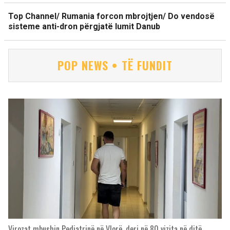
Top Channel/ Rumania forcon mbrojtjen/ Do vendosë
sisteme anti-dron përgjatë lumit Danub
POP NEWS • TË FUNDIT
Virozat mbushin Pediatrinë në Vlorë, deri në 80 vizita në ditë,