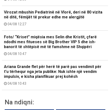
Virozat mbushin Pediatrinë në Vlorë, deri në 80 vizita
në ditë, fëmijët të prekur edhe me alergjitë
04/08 12:27
Foto/ “Kriset” miqësia mes Selin dhe Kristit, çfarë
ndodhi mes fitueses së Big Brother VIP 5 dhe ish-
banorit të shtëpisë më të famshme në Shqipëri
04/08 10:47
Ariana Grande flet për herë të parë pas vendimit për
t’u tërhequr nga jeta publike: Nuk ishte një vendim
impulsiv, e kisha planifikuar prej kohësh
04/08 10:43
Na ndiqni: