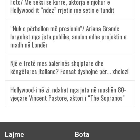
Foto/ Më seksi se kurrë, aktorja e njohur e
Hollywood-it “ndez” rrjetin me setin e fundit
“Nuk e përballon më presionin”/ Ariana Grande
largohet nga jeta publike, anulon edhe projektin e
madh në Londër
Një e tretë mes balerinës shqiptare dhe
këngëtares italiane? Fansat dyshojnë për… xhelozi
Hollywood-i në zi, ndahet nga jeta në moshën 80-
vjeçare Vincent Pastore, aktori i “The Sopranos”
Lajme
Bota