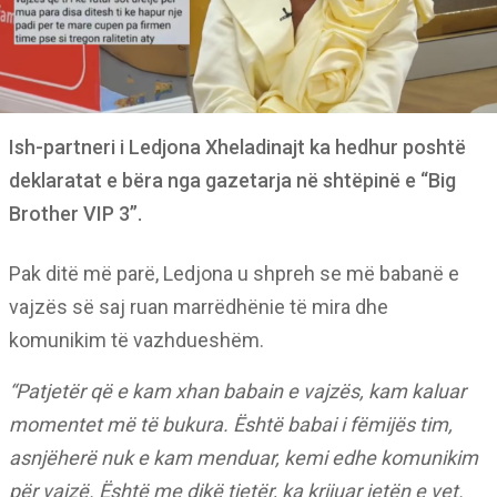
Ish-partneri i Ledjona Xheladinajt ka hedhur poshtë
deklaratat e bëra nga gazetarja në shtëpinë e “Big
Brother VIP 3”.
Pak ditë më parë, Ledjona u shpreh se më babanë e
vajzës së saj ruan marrëdhënie të mira dhe
komunikim të vazhdueshëm.
“Patjetër që e kam xhan babain e vajzës, kam kaluar
momentet më të bukura. Është babai i fëmijës tim,
asnjëherë nuk e kam menduar, kemi edhe komunikim
për vajzë. Është me dikë tjetër, ka krijuar jetën e vet.