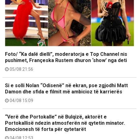
Foto/ “Ka dalë dielli”, moderatorja e Top Channel nis
pushimet, Françeska Rustem dhuron ‘show’ nga deti
05/08 21:56
Si e solli Nolan “Odisenë” në ekran, pse zgjodhi Matt
Damon dhe sfida e filmit më ambicioz të karrierës
04/08 15:09
“Verë dhe Portokalle” në Bulqizë, aktorët e
Portokallisë ndezin atmosferën në qytetin minator.
Emocionesh të forta për qytetarët
04/08 12:53