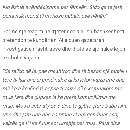
Kjo është e rëndësishme për fëmijën. Sido që të jetë
puna nuk mund t’i mohosh babain ose nënën”
Por, në një reagim në rrjetet sociale, ish-bashkëshorti
pretendon të kundërtën. Ai e quan gazetaren
investigative mashtruese dhe thotë se ajo nuk e lejon
të shohë vajzën.
“Sa fallco që je, pse mashtron dhe të beson një publik i
tërë ty kur unë si prind nuk e di ku jeton vajza ime dhe
më ke e ke lënë ti, sepse ti vajzë s’ke komunikim me
mua fare dhe çupkës ia ke prerë komunikimin me
mua. Mos u shtir aty se e dinë të gjithë çfarë baba isha
unë dhe jam unë dhe sa pranë i kam qëndruar asaj
vajzës që ti i ke futur sot urrejtje për mua. Para disa