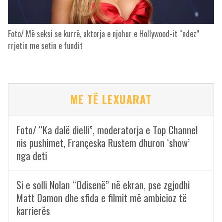
Foto/ Më seksi se kurrë, aktorja e njohur e Hollywood-it “ndez”
rrjetin me setin e fundit
ME TË LEXUARAT
Foto/ “Ka dalë dielli”, moderatorja e Top Channel
nis pushimet, Françeska Rustem dhuron ‘show’
nga deti
Si e solli Nolan “Odisenë” në ekran, pse zgjodhi
Matt Damon dhe sfida e filmit më ambicioz të
karrierës