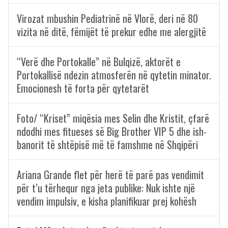
Virozat mbushin Pediatrinë në Vlorë, deri në 80
vizita në ditë, fëmijët të prekur edhe me alergjitë
“Verë dhe Portokalle” në Bulqizë, aktorët e
Portokallisë ndezin atmosferën në qytetin minator.
Emocionesh të forta për qytetarët
Foto/ “Kriset” miqësia mes Selin dhe Kristit, çfarë
ndodhi mes fitueses së Big Brother VIP 5 dhe ish-
banorit të shtëpisë më të famshme në Shqipëri
Ariana Grande flet për herë të parë pas vendimit
për t’u tërhequr nga jeta publike: Nuk ishte një
vendim impulsiv, e kisha planifikuar prej kohësh