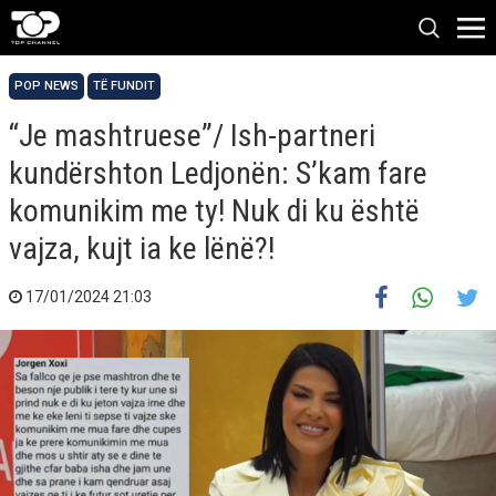
POP NEWS
TË FUNDIT
“Je mashtruese”/ Ish-partneri
kundërshton Ledjonën: S’kam fare
komunikim me ty! Nuk di ku është
vajza, kujt ia ke lënë?!
17/01/2024 21:03