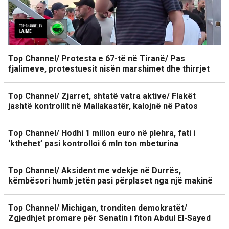
Top Channel/ Protesta e 67-të në Tiranë/ Pas
fjalimeve, protestuesit nisën marshimet dhe thirrjet
Top Channel/ Zjarret, shtatë vatra aktive/ Flakët
jashtë kontrollit në Mallakastër, kalojnë në Patos
Top Channel/ Hodhi 1 milion euro në plehra, fati i
‘kthehet’ pasi kontrolloi 6 mln ton mbeturina
Top Channel/ Aksident me vdekje në Durrës,
këmbësori humb jetën pasi përplaset nga një makinë
Top Channel/ Michigan, tronditen demokratët/
Zgjedhjet promare për Senatin i fiton Abdul El-Sayed