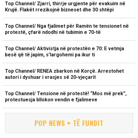
Top Channel/ Zjarri, thirrje urgjente për evakuim në
Krujë. Flakët rrezikojnë bizneset dhe 30 shtëpi
Top Channel/ Nga fjalimet për Ramën te tensionet në
protestë, çfarë ndodhi në tubimin e 70-të
Top Channel/ Aktivistja në protestën e 70: E vetmja
besë që të japim, s’largohemi pa ikur ti
Top Channel/ RENEA zbarkon në Korçë. Arrestohet
autori i dyshuar i vrasjes së 20-vjeçarit
Top Channel/ Tensione në protestë! “Mos më prek”,
protestuesja bllokon vendin e fjalimeve
POP NEWS • TË FUNDIT