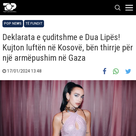
POP NEWS
TË FUNDIT
Deklarata e çuditshme e Dua Lipës!
Kujton luftën në Kosovë, bën thirrje për
një armëpushim në Gaza
17/01/2024 13:48