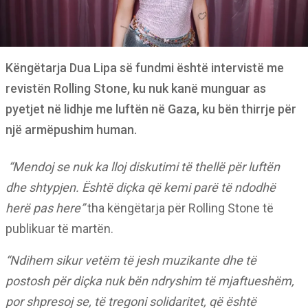
Këngëtarja Dua Lipa së fundmi është intervistë me
revistën Rolling Stone, ku nuk kanë munguar as
pyetjet në lidhje me luftën në Gaza, ku bën thirrje për
një armëpushim human.
“Mendoj se nuk ka lloj diskutimi të thellë për luftën
dhe shtypjen. Është diçka që kemi parë të ndodhë
herë pas here”
tha këngëtarja për Rolling Stone të
publikuar të martën.
“Ndihem sikur vetëm të jesh muzikante dhe të
postosh për diçka nuk bën ndryshim të mjaftueshëm,
por shpresoj se, të tregoni solidaritet, që është