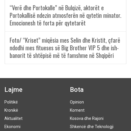
“Verë dhe Portokalle” në Bulqizë, aktorët e
Portokallisë ndezin atmosferën në qytetin minator.
Emocionesh të forta për qytetarët
Foto/ “Kriset” miqësia mes Selin dhe Kristit, çfarë
ndodhi mes fitueses së Big Brother VIP 5 dhe ish-
banorit të shtëpisë më të famshme në Shqipëri
Lajme
Bota
Politikë
Opinion
Kronikë
Koment
Aktualitet
Kosova dhe Rajoni
Ekonomi
Shkencë dhe Teknologji