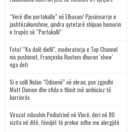
“Verë dhe portokalle” në Elbasan/ Pjesëmarrje e
jashtëzakonshme, qindra qytetarë shijuan humorin
e trupës së “Portokalli”
Foto/ “Ka dalë dielli”, moderatorja e Top Channel
nis pushimet, Françeska Rustem dhuron ‘show’
nga deti
Si e solli Nolan “Odisenë” në ekran, pse zgjodhi
Matt Damon dhe sfida e filmit më ambicioz të
karrierës
Virozat mbushin Pediatrinë në Vlorë, deri në 80
vizita në ditë, fëmijët të prekur edhe me alergjitë