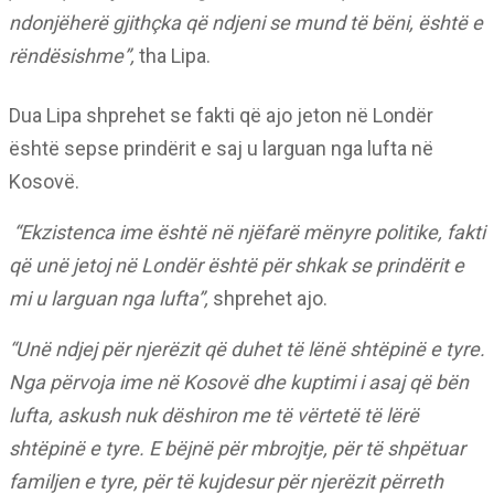
ndonjëherë gjithçka që ndjeni se mund të bëni, është e
rëndësishme”,
tha Lipa.
Dua Lipa shprehet se fakti që ajo jeton në Londër
është sepse prindërit e saj u larguan nga lufta në
Kosovë.
“Ekzistenca ime është në njëfarë mënyre politike, fakti
që unë jetoj në Londër është për shkak se prindërit e
mi u larguan nga lufta”,
shprehet ajo.
“Unë ndjej për njerëzit që duhet të lënë shtëpinë e tyre.
Nga përvoja ime në Kosovë dhe kuptimi i asaj që bën
lufta, askush nuk dëshiron me të vërtetë të lërë
shtëpinë e tyre. E bëjnë për mbrojtje, për të shpëtuar
familjen e tyre, për të kujdesur për njerëzit përreth