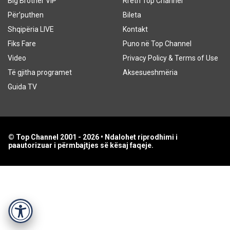
Big Brother VIP
Rreth Top Channel
Për’puthen
Bileta
Shqipëria LIVE
Kontakt
Fiks Fare
Puno në Top Channel
Video
Privacy Policy & Terms of Use
Të gjitha programet
Aksesueshmëria
Guida TV
© Top Channel 2001 - 2026 • Ndalohet riprodhimi i
paautorizuar i përmbajtjes së kësaj faqeje.
Accessibility