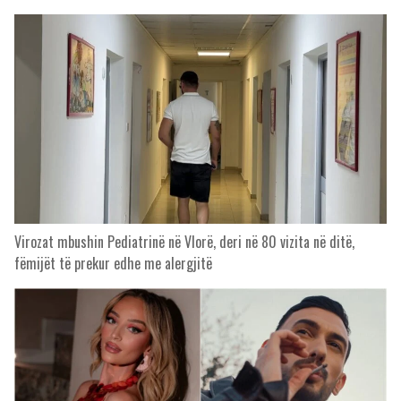
Virozat mbushin Pediatrinë në Vlorë, deri në 80 vizita në ditë,
fëmijët të prekur edhe me alergjitë