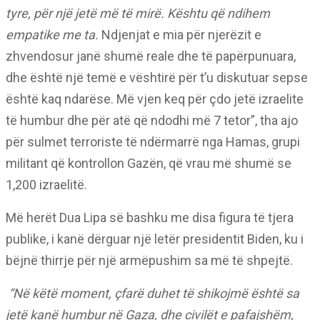
tyre, për një jetë më të mirë. Kështu që ndihem
empatike me ta.
Ndjenjat e mia për njerëzit e
zhvendosur janë shumë reale dhe të papërpunuara,
dhe është një temë e vështirë për t’u diskutuar sepse
është kaq ndarëse. Më vjen keq për çdo jetë izraelite
të humbur dhe për atë që ndodhi më 7 tetor”, tha ajo
për sulmet terroriste të ndërmarrë nga Hamas, grupi
militant që kontrollon Gazën, që vrau më shumë se
1,200 izraelitë.
Më herët Dua Lipa së bashku me disa figura të tjera
publike, i kanë dërguar një letër presidentit Biden, ku i
bëjnë thirrje për një armëpushim sa më të shpejtë.
“Në këtë moment, çfarë duhet të shikojmë është sa
jetë kanë humbur në Gaza, dhe civilët e pafajshëm,