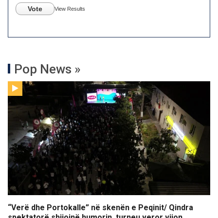
Vote
View Results
Pop News »
“Verë dhe Portokalle” në skenën e Peqinit/ Qindra
spektatorë shijojnë humorin, turneu veror vijon