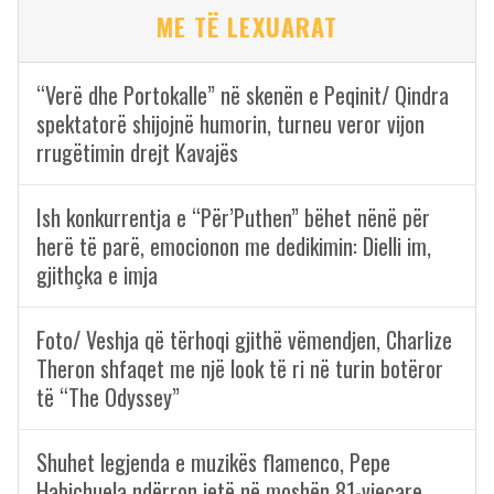
ME TË LEXUARAT
“Verë dhe Portokalle” në skenën e Peqinit/ Qindra
spektatorë shijojnë humorin, turneu veror vijon
rrugëtimin drejt Kavajës
Ish konkurrentja e “Për’Puthen” bëhet nënë për
herë të parë, emocionon me dedikimin: Dielli im,
gjithçka e imja
Foto/ Veshja që tërhoqi gjithë vëmendjen, Charlize
Theron shfaqet me një look të ri në turin botëror
të “The Odyssey”
Shuhet legjenda e muzikës flamenco, Pepe
Habichuela ndërron jetë në moshën 81-vjeçare