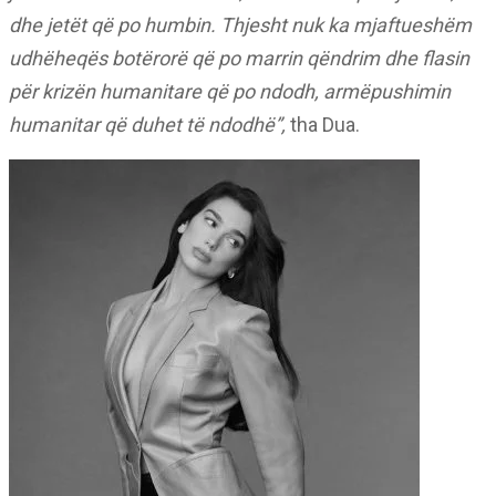
dhe jetët që po humbin. Thjesht nuk ka mjaftueshëm
udhëheqës botërorë që po marrin qëndrim dhe flasin
për krizën humanitare që po ndodh, armëpushimin
humanitar që duhet të ndodhë”,
tha Dua.