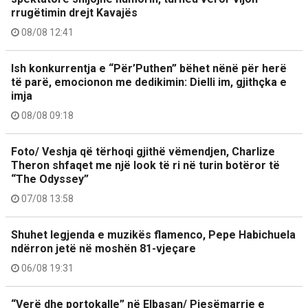
rrugëtimin drejt Kavajës
08/08 12:41
Ish konkurrentja e “Për’Puthen” bëhet nënë për herë
të parë, emocionon me dedikimin: Dielli im, gjithçka e
imja
08/08 09:18
Foto/ Veshja që tërhoqi gjithë vëmendjen, Charlize
Theron shfaqet me një look të ri në turin botëror të
“The Odyssey”
07/08 13:58
Shuhet legjenda e muzikës flamenco, Pepe Habichuela
ndërron jetë në moshën 81-vjeçare
06/08 19:31
“Verë dhe portokalle” në Elbasan/ Pjesëmarrje e