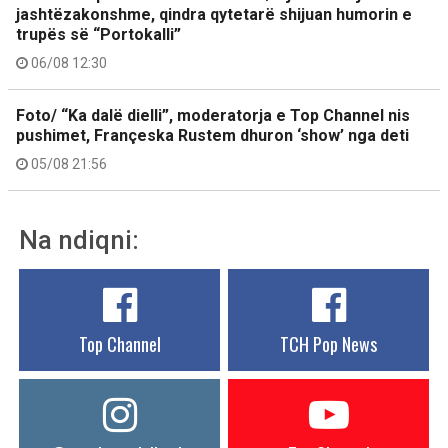
jashtëzakonshme, qindra qytetarë shijuan humorin e
trupës së “Portokalli”
06/08 12:30
Foto/ “Ka dalë dielli”, moderatorja e Top Channel nis
pushimet, Françeska Rustem dhuron ‘show’ nga deti
05/08 21:56
Na ndiqni:
Top Channel
TCH Pop News