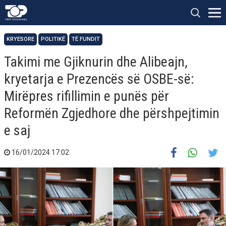
KRYESORE
POLITIKË
TË FUNDIT
Takimi me Gjiknurin dhe Alibeajn,
kryetarja e Prezencës së OSBE-së:
Mirëpres rifillimin e punës për
Reformën Zgjedhore dhe përshpejtimin
e saj
16/01/2024 17:02