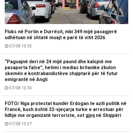
Fluks në Portin e Durrësit, mbi 349 mijë pasagjerë
udhëtuan në shtatë muajt e parë të vitit 2026
07/08 10:35
“Paguajnë deri në 24 mijë paund dhe kalojnë me
pasaporta false”, hetimi i medias britanike zbulon
skemën e kontrabandistëve shqiptarë për të futur
emigrantë në Angli
07/08 10:34
FOTO/ Nga protestat kundër Erdogan te azili politik në
Francë, kush është 32-vjeçarja turke e arrestuar për
lidhje me organizatë terroriste, sot gjyq në Shqipëri
07/08 10:07