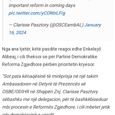
important reform in coming days
pic.twitter.com/yCONtrLFig
— Clarisse Pasztory (@OSCEambAL)
January
16, 2024
Nga ana tjetër, këtë pasdite reagoi edhe Enkelejd
Alibeaj, i cili theksoi se për Partinë Demokratike
Reforma Zgjedhore përbën prioritetin kryesor.
“Sot pata kënaqësinë të mirëprisja në një takim
Ambasadoren në Detyrë të Prezencës së
OSBE/ODIHR në Shqipëri Znj. Clarisse Pasztory
sëbashku me një delegacion, për të bashkëbiseduar
mbi procesin e Reformës Zgjedhore, i cili mbetet jetik
për demokracinë e vendit.