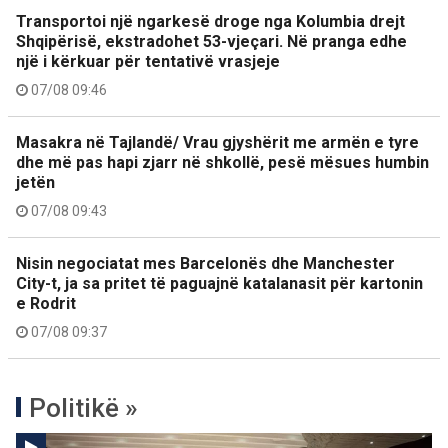
Transportoi një ngarkesë droge nga Kolumbia drejt
Shqipërisë, ekstradohet 53-vjeçari. Në pranga edhe
një i kërkuar për tentativë vrasjeje
07/08 09:46
Masakra në Tajlandë/ Vrau gjyshërit me armën e tyre
dhe më pas hapi zjarr në shkollë, pesë mësues humbin
jetën
07/08 09:43
Nisin negociatat mes Barcelonës dhe Manchester
City-t, ja sa pritet të paguajnë katalanasit për kartonin
e Rodrit
07/08 09:37
Politikë »