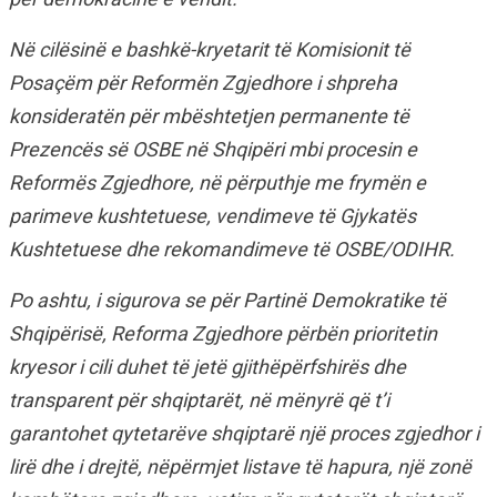
Në cilësinë e bashkë-kryetarit të Komisionit të
Posaçëm për Reformën Zgjedhore i shpreha
konsideratën për mbështetjen permanente të
Prezencës së OSBE në Shqipëri mbi procesin e
Reformës Zgjedhore, në përputhje me frymën e
parimeve kushtetuese, vendimeve të Gjykatës
Kushtetuese dhe rekomandimeve të OSBE/ODIHR.
Po ashtu, i sigurova se për Partinë Demokratike të
Shqipërisë, Reforma Zgjedhore përbën prioritetin
kryesor i cili duhet të jetë gjithëpërfshirës dhe
transparent për shqiptarët, në mënyrë që t’i
garantohet qytetarëve shqiptarë një proces zgjedhor i
lirë dhe i drejtë, nëpërmjet listave të hapura, një zonë