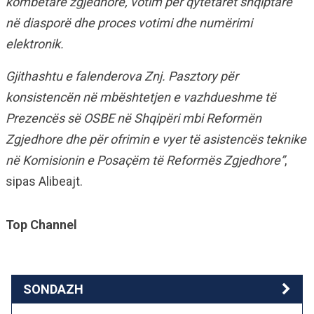
kombëtare zgjedhore, votim për qytetarët shqiptarë
në diasporë dhe proces votimi dhe numërimi
elektronik.
Gjithashtu e falenderova Znj. Pasztory për
konsistencën në mbështetjen e vazhdueshme të
Prezencës së OSBE në Shqipëri mbi Reformën
Zgjedhore dhe për ofrimin e vyer të asistencës teknike
në Komisionin e Posaçëm të Reformës Zgjedhore”
,
sipas Alibeajt.
Top Channel
SONDAZH