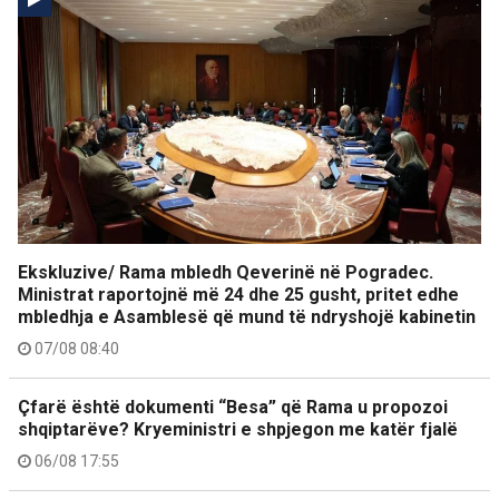
Ekskluzive/ Rama mbledh Qeverinë në Pogradec.
Ministrat raportojnë më 24 dhe 25 gusht, pritet edhe
mbledhja e Asamblesë që mund të ndryshojë kabinetin
07/08 08:40
Çfarë është dokumenti “Besa” që Rama u propozoi
shqiptarëve? Kryeministri e shpjegon me katër fjalë
06/08 17:55