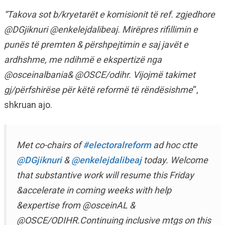
“Takova sot b/kryetarët e komisionit të ref. zgjedhore
@DGjiknuri @enkelejdalibeaj. Mirëpres rifillimin e
punës të premten & përshpejtimin e saj javët e
ardhshme, me ndihmë e ekspertizë nga
@osceinalbania& @OSCE/odihr. Vijojmë takimet
gj/përfshirëse për këtë reformë të rëndësishme
“,
shkruan ajo.
Met co-chairs of
#electoralreform
ad hoc ctte
@DGjiknuri
&
@enkelejdalibeaj
today. Welcome
that substantive work will resume this Friday
&accelerate in coming weeks with help
&expertise from @osceinAL &
@OSCE/ODIHR.Continuing inclusive mtgs on this