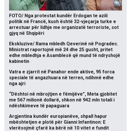
FOTO/ Nga protestat kundër Erdogan te azili
politik në Francë, kush është 32-vjeçarja turke e
arrestuar për lidhje me organizatë terroriste, sot
gjyq në Shqipëri
Ekskluzive/ Rama mbledh Qeverinë në Pogradec.
Ministrat raportojnë më 24 dhe 25 gusht, pritet
edhe mbledhja e Asamblesë që mund të ndryshojë
kabinetin
Vatra e zjarrit në Panahor ende aktive, 95 forca
speciale të angazhuara në terren, ndihmë edhe
nga ajri
“Dështoi në mbrojtjen e fëmijëve”, Meta gjobitet
me 567 milionë dollarë, shkon në 942 mln totali i
ndëshkimeve të papaguara
Argjentina kundër europianëve, shpall hapur
mbështetjen e plotë për Gianni Infantinon: E
vlerësojmë çfarë ka bërë në 10 vitet e fundit