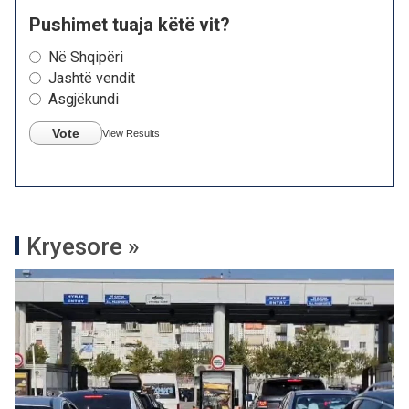
Pushimet tuaja këtë vit?
Në Shqipëri
Jashtë vendit
Asgjëkundi
Vote
View Results
Kryesore »