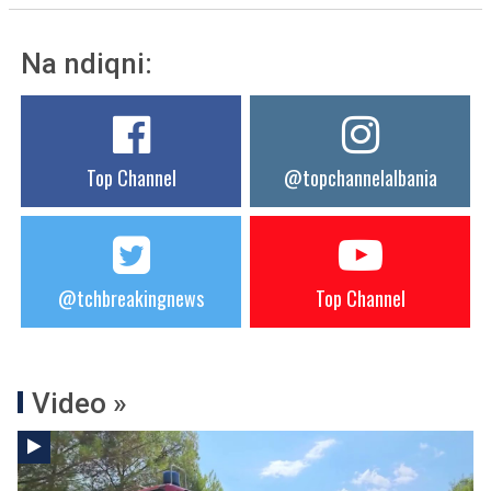
Na ndiqni:
Top Channel
@topchannelalbania
@tchbreakingnews
Top Channel
Video »