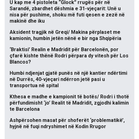
U kap me 4 pistoleta “Glock” rrugës për në
Sarandë, zbardhet dëshmia e 31-vjeçarit: Unë u
nisa për pushime, shoku më futi qesen e zezë në
makinë dhe iku
Aksident tragjik në Greqi/ Makina përplaset me
kamionin, humbin jetën nënë e bir nga Shqipëria
‘Braktisi’ Realin e Madridit për Barcelonën, por
çfarë kishte thënë Rodri përpara dy vitesh për Los
Blancos?
Humbi ndjenjat gjatë punës në një kantier ndërtimi
në Durrës, 40-vjeçari ndërron jetë pasi u
transportua në spital
Kthesa e madhe e kampionit të botës/ Rodri i thotë
përfundimisht ‘jo’ Realit të Madridit, zgjodhi kalimin
te Barcelona
Ashpërsohen masat për shoferët ‘problematikë’,
hyjnë në fuqi ndryshimet në Kodin Rrugor