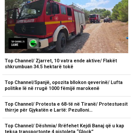
Top Channel/ Zjarret, 10 vatra ende aktive/ Flakët
shkrumbuan 34.5 hektarë tokë
Top Channel/Spanjë, opozita bllokon qeverinë/ Lufta
politike lë në rrugë 1000 fëmijë marokenë
Top Channel/ Protesta e 68-të në Tiranë/ Protestuesit
thirrje për Gjykatën e Lartë: Pezulloni…
Top Channel/ Dëshmia/ Rrëfehet Kejdi Banaj që u kap
teksa transportonte 4 pistoleta “Glock”