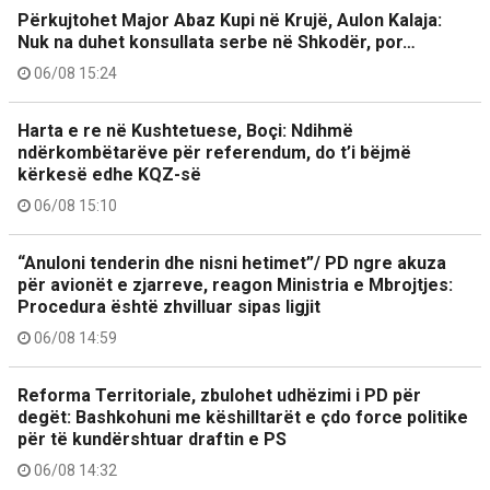
Përkujtohet Major Abaz Kupi në Krujë, Aulon Kalaja:
Nuk na duhet konsullata serbe në Shkodër, por…
06/08 15:24
Harta e re në Kushtetuese, Boçi: Ndihmë
ndërkombëtarëve për referendum, do t’i bëjmë
kërkesë edhe KQZ-së
06/08 15:10
“Anuloni tenderin dhe nisni hetimet”/ PD ngre akuza
për avionët e zjarreve, reagon Ministria e Mbrojtjes:
Procedura është zhvilluar sipas ligjit
06/08 14:59
Reforma Territoriale, zbulohet udhëzimi i PD për
degët: Bashkohuni me këshilltarët e çdo force politike
për të kundërshtuar draftin e PS
06/08 14:32