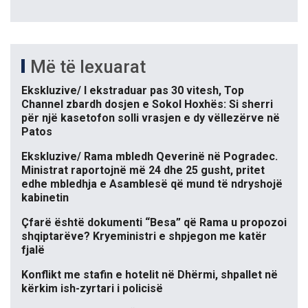
Më të lexuarat
Ekskluzive/ I ekstraduar pas 30 vitesh, Top
Channel zbardh dosjen e Sokol Hoxhës: Si sherri
për një kasetofon solli vrasjen e dy vëllezërve në
Patos
Ekskluzive/ Rama mbledh Qeverinë në Pogradec.
Ministrat raportojnë më 24 dhe 25 gusht, pritet
edhe mbledhja e Asamblesë që mund të ndryshojë
kabinetin
Çfarë është dokumenti “Besa” që Rama u propozoi
shqiptarëve? Kryeministri e shpjegon me katër
fjalë
Konflikt me stafin e hotelit në Dhërmi, shpallet në
kërkim ish-zyrtari i policisë