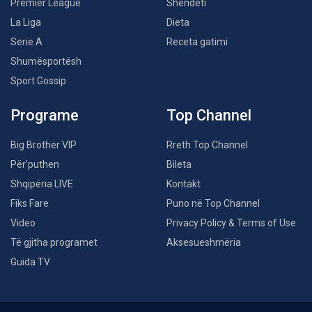
Premier League
Shëndeti
La Liga
Dieta
Serie A
Receta gatimi
Shumësportësh
Sport Gossip
Programe
Top Channel
Big Brother VIP
Rreth Top Channel
Për’puthen
Bileta
Shqipëria LIVE
Kontakt
Fiks Fare
Puno në Top Channel
Video
Privacy Policy & Terms of Use
Të gjitha programet
Aksesueshmëria
Guida TV