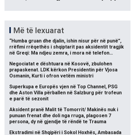
Më të lexuarat
“Humba gruan dhe djalin, ishin nisur për në punë”,
rrëfimi rrëqethës i shqiptarit pas aksidentit tragjik
në Greqi: Ma ndjeu zemra, i mora në telefon…
Negociatat e dështuara në Kosovë, zbulohen
prapaskenat. LDK kërkon Presidentin për Vjosa
Osmanin, Kurti i ofron vetëm ministri
Superkupa e Europës vjen në Top Channel, PSG
dhe Aston Villa përballen në Salzburg për trofeun
e parë të sezonit
Aksident pranë Malit të Tomorrit/ Makinës nuk i
punuan frenat dhe doli nga rruga, plagosen 7
persona, dy në gjendje të rëndë te Trauma
Ekstradimi në Shqipëri i Sokol Hoxhës, Ambasada