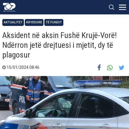
AKTUALITET
KRYESORE
TË FUNDIT
Aksident në aksin Fushë Krujë-Vorë!
Ndërron jetë drejtuesi i mjetit, dy të
plagosur
15/01/2024 08:46