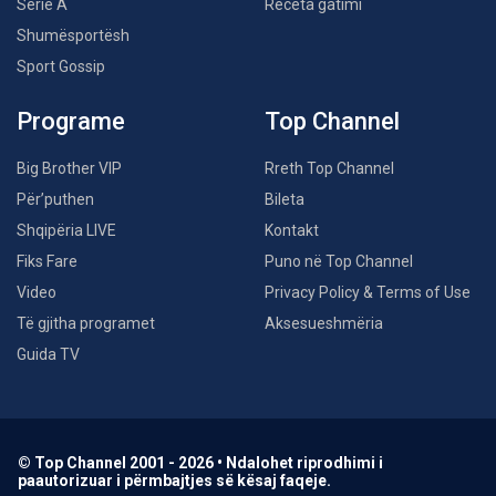
Serie A
Receta gatimi
Shumësportësh
Sport Gossip
Programe
Top Channel
Big Brother VIP
Rreth Top Channel
Për’puthen
Bileta
Shqipëria LIVE
Kontakt
Fiks Fare
Puno në Top Channel
Video
Privacy Policy & Terms of Use
Të gjitha programet
Aksesueshmëria
Guida TV
© Top Channel 2001 - 2026 • Ndalohet riprodhimi i
paautorizuar i përmbajtjes së kësaj faqeje.