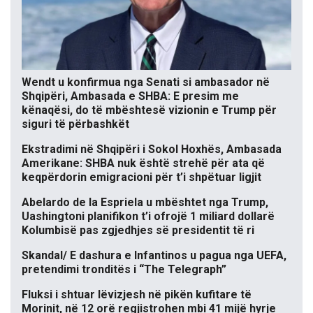
Wendt u konfirmua nga Senati si ambasador në
Shqipëri, Ambasada e SHBA: E presim me
kënaqësi, do të mbështesë vizionin e Trump për
siguri të përbashkët
Ekstradimi në Shqipëri i Sokol Hoxhës, Ambasada
Amerikane: SHBA nuk është strehë për ata që
keqpërdorin emigracioni për t’i shpëtuar ligjit
Abelardo de la Espriela u mbështet nga Trump,
Uashingtoni planifikon t’i ofrojë 1 miliard dollarë
Kolumbisë pas zgjedhjes së presidentit të ri
Skandal/ E dashura e Infantinos u pagua nga UEFA,
pretendimi tronditës i “The Telegraph”
Fluksi i shtuar lëvizjesh në pikën kufitare të
Morinit, në 12 orë regjistrohen mbi 41 mijë hyrje