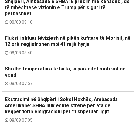
Shqipëri, Ambasada e SHBA: E presim me kënaqësi, do
të mbështesë vizionin e Trump për siguri të
përbashkët
08/08 09:10
Fluksi i shtuar lëvizjesh në pikën kufitare të Morinit, në
12 orë regjistrohen mbi 41 mijë hyrje
08/08 08:40
Shi dhe temperatura të larta, si paraqitet moti sot në
vend
08/08 07:57
Ekstradimi në Shqipëri i Sokol Hoxhës, Ambasada
Amerikane: SHBA nuk është strehë për ata që
keqpërdorin emigracioni për t’i shpëtuar ligjit
08/08 07:05