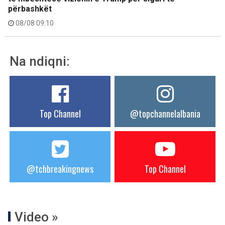
përbashkët
08/08 09:10
Na ndiqni:
Top Channel
@topchannelalbania
@tchbreakingnews
Top Channel
Video »