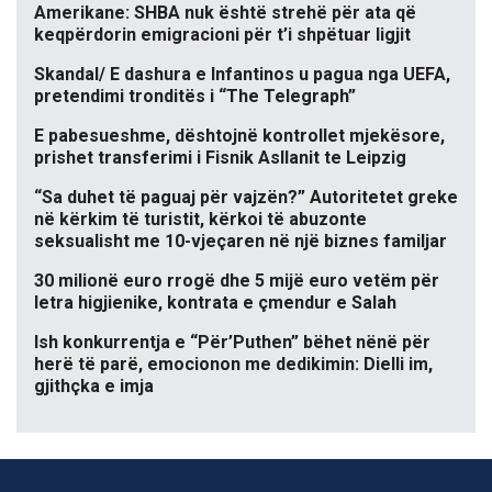
Amerikane: SHBA nuk është strehë për ata që
keqpërdorin emigracioni për t’i shpëtuar ligjit
Skandal/ E dashura e Infantinos u pagua nga UEFA,
pretendimi tronditës i “The Telegraph”
E pabesueshme, dështojnë kontrollet mjekësore,
prishet transferimi i Fisnik Asllanit te Leipzig
“Sa duhet të paguaj për vajzën?” Autoritetet greke
në kërkim të turistit, kërkoi të abuzonte
seksualisht me 10-vjeçaren në një biznes familjar
30 milionë euro rrogë dhe 5 mijë euro vetëm për
letra higjienike, kontrata e çmendur e Salah
Ish konkurrentja e “Për’Puthen” bëhet nënë për
herë të parë, emocionon me dedikimin: Dielli im,
gjithçka e imja