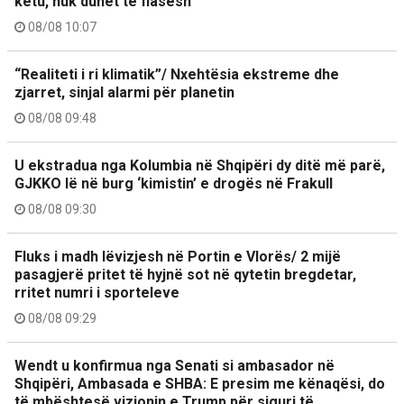
këtu, nuk duhet të flasësh
08/08 10:07
“Realiteti i ri klimatik”/ Nxehtësia ekstreme dhe
zjarret, sinjal alarmi për planetin
08/08 09:48
U ekstradua nga Kolumbia në Shqipëri dy ditë më parë,
GJKKO lë në burg ‘kimistin’ e drogës në Frakull
08/08 09:30
Fluks i madh lëvizjesh në Portin e Vlorës/ 2 mijë
pasagjerë pritet të hyjnë sot në qytetin bregdetar,
rritet numri i sporteleve
08/08 09:29
Wendt u konfirmua nga Senati si ambasador në
Shqipëri, Ambasada e SHBA: E presim me kënaqësi, do
të mbështesë vizionin e Trump për siguri të