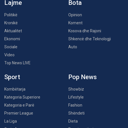
Lajme
Bota
Politikë
Opinion
Kronikë
Koment
Aktualitet
Kosova dhe Rajoni
Ekonomi
Shkencë dhe Teknologji
Sociale
Auto
Video
Top News LIVE
Sport
Pop News
Kombëtarja
Showbiz
Kategoria Superiore
Lifestyle
Kategoria e Parë
Fashion
Premier League
Shëndeti
La Liga
Dieta