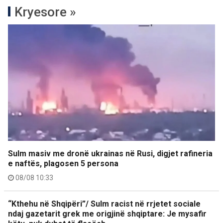
Kryesore »
Sulm masiv me dronë ukrainas në Rusi, digjet rafineria
e naftës, plagosen 5 persona
08/08 10:33
“Kthehu në Shqipëri”/ Sulm racist në rrjetet sociale
ndaj gazetarit grek me origjinë shqiptare: Je mysafir