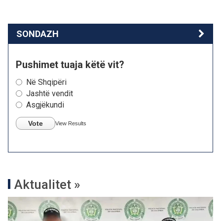
SONDAZH
Pushimet tuaja këtë vit?
Në Shqipëri
Jashtë vendit
Asgjëkundi
Vote
View Results
Aktualitet »