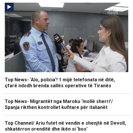
Top News- ‘Alo, policia’! 1 mijë telefonata në ditë,
çfarë ndodh brenda sallës operative të Tiranës
Top News- Migrantët nga Maroku ‘mollë sherri’/
Spanja rikthen kontrollet kufitare për italianët
Top Channel/ Ariu futet në vendin e shenjtë në Devoll,
shkatërron orenditë dhe ikën si ‘bos’