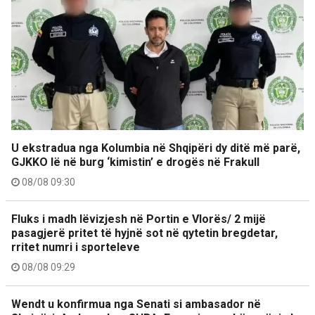
U ekstradua nga Kolumbia në Shqipëri dy ditë më parë,
GJKKO lë në burg ‘kimistin’ e drogës në Frakull
08/08 09:30
Fluks i madh lëvizjesh në Portin e Vlorës/ 2 mijë
pasagjerë pritet të hyjnë sot në qytetin bregdetar,
rritet numri i sporteleve
08/08 09:29
Wendt u konfirmua nga Senati si ambasador në