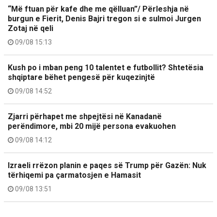
“Më ftuan për kafe dhe me qëlluan”/ Përleshja në
burgun e Fierit, Denis Bajri tregon si e sulmoi Jurgen
Zotaj në qeli
09/08 15:13
Kush po i mban peng 10 talentet e futbollit? Shtetësia
shqiptare bëhet pengesë për kuqezinjtë
09/08 14:52
Zjarri përhapet me shpejtësi në Kanadanë
perëndimore, mbi 20 mijë persona evakuohen
09/08 14:12
Izraeli rrëzon planin e paqes së Trump për Gazën: Nuk
tërhiqemi pa çarmatosjen e Hamasit
09/08 13:51