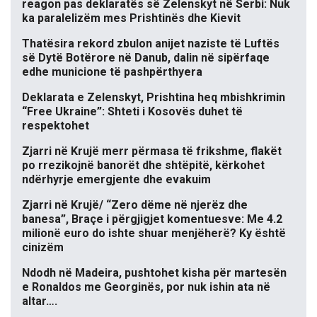
reagon pas deklaratës së Zelenskyt në Serbi: Nuk
ka paralelizëm mes Prishtinës dhe Kievit
Thatësira rekord zbulon anijet naziste të Luftës
së Dytë Botërore në Danub, dalin në sipërfaqe
edhe municione të pashpërthyera
Deklarata e Zelenskyt, Prishtina heq mbishkrimin
“Free Ukraine”: Shteti i Kosovës duhet të
respektohet
Zjarri në Krujë merr përmasa të frikshme, flakët
po rrezikojnë banorët dhe shtëpitë, kërkohet
ndërhyrje emergjente dhe evakuim
Zjarri në Krujë/ “Zero dëme në njerëz dhe
banesa”, Braçe i përgjigjet komentuesve: Me 4.2
milionë euro do ishte shuar menjëherë? Ky është
cinizëm
Ndodh në Madeira, pushtohet kisha për martesën
e Ronaldos me Georginës, por nuk ishin ata në
altar….