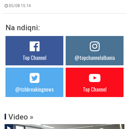
05/08 15:14
Na ndiqni:
Top Channel
@topchannelalbania
@tchbreakingnews
Top Channel
Video »