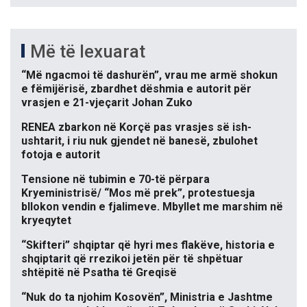
Më të lexuarat
“Më ngacmoi të dashurën”, vrau me armë shokun
e fëmijërisë, zbardhet dëshmia e autorit për
vrasjen e 21-vjeçarit Johan Zuko
RENEA zbarkon në Korçë pas vrasjes së ish-
ushtarit, i riu nuk gjendet në banesë, zbulohet
fotoja e autorit
Tensione në tubimin e 70-të përpara
Kryeministrisë/ “Mos më prek”, protestuesja
bllokon vendin e fjalimeve. Mbyllet me marshim në
kryeqytet
“Skifteri” shqiptar që hyri mes flakëve, historia e
shqiptarit që rrezikoi jetën për të shpëtuar
shtëpitë në Psatha të Greqisë
“Nuk do ta njohim Kosovën”, Ministria e Jashtme