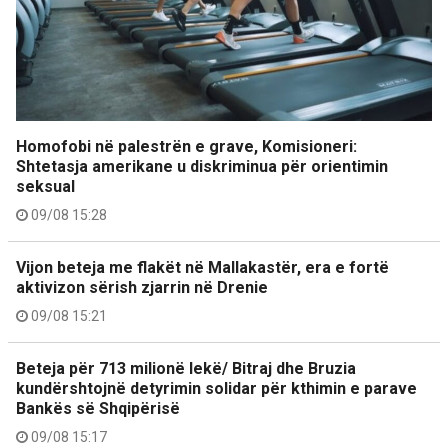
Homofobi në palestrën e grave, Komisioneri:
Shtetasja amerikane u diskriminua për orientimin
seksual
09/08 15:28
Vijon beteja me flakët në Mallakastër, era e fortë
aktivizon sërish zjarrin në Drenie
09/08 15:21
Beteja për 713 milionë lekë/ Bitraj dhe Bruzia
kundërshtojnë detyrimin solidar për kthimin e parave
Bankës së Shqipërisë
09/08 15:17