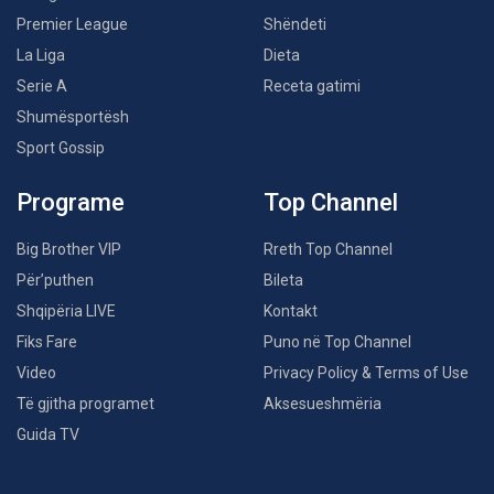
Premier League
Shëndeti
La Liga
Dieta
Serie A
Receta gatimi
Shumësportësh
Sport Gossip
Programe
Top Channel
Big Brother VIP
Rreth Top Channel
Për’puthen
Bileta
Shqipëria LIVE
Kontakt
Fiks Fare
Puno në Top Channel
Video
Privacy Policy & Terms of Use
Të gjitha programet
Aksesueshmëria
Guida TV