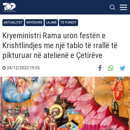
AKTUALITET
KRYESORE
LAJME
TË FUNDIT
Kryeministri Rama uron festën e
Krishtlindjes me një tablo të rrallë të
pikturuar në atelienë e Çetirëve
24/12/2023 19:55