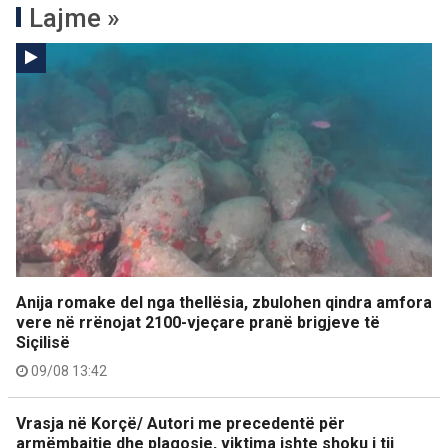
Lajme »
Anija romake del nga thellësia, zbulohen qindra amfora
vere në rrënojat 2100-vjeçare pranë brigjeve të
Siçilisë
09/08 13:42
Vrasja në Korçë/ Autori me precedentë për
armëmbajtje dhe plagosje, viktima ishte shoku i tij