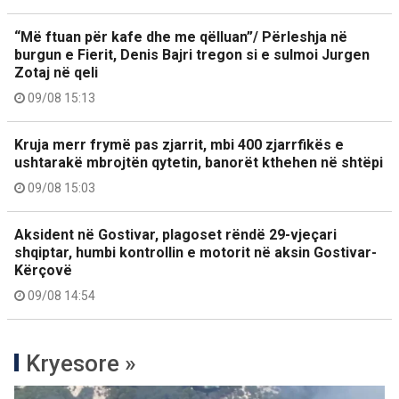
“Më ftuan për kafe dhe me qëlluan”/ Përleshja në
burgun e Fierit, Denis Bajri tregon si e sulmoi Jurgen
Zotaj në qeli
09/08 15:13
Kruja merr frymë pas zjarrit, mbi 400 zjarrfikës e
ushtarakë mbrojtën qytetin, banorët kthehen në shtëpi
09/08 15:03
Aksident në Gostivar, plagoset rëndë 29-vjeçari
shqiptar, humbi kontrollin e motorit në aksin Gostivar-
Kërçovë
09/08 14:54
Kryesore »