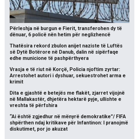
Përleshja në burgun e Fierit, transferohen dy të
dënuar, 6 policë nën hetim për neglizhencë
Thatësira rekord zbulon anijet naziste të Luftës
së Dytë Botërore në Danub, dalin në sipërfaqe
edhe municione të pashpërthyera
Vrasja e të riut në Korçë, Policia njoftim zyrtar:
Arrestohet autori i dyshuar, sekuestrohet arma e
krimit
Dita e gjashtë e betejës me flakët, zjarret vijojnë
në Mallakastër, dhjetëra hektarë pyje, ullishte e
vreshta të përfshira
“Ai është zgjedhur në mënyrë demokratike”/ FIFA
shpërthen ndaj kritikave për Infantinon: I pranojmë
diskutimet, por jo akuzat