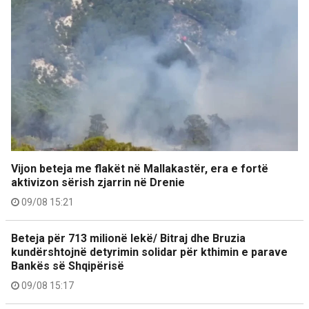
Vijon beteja me flakët në Mallakastër, era e fortë
aktivizon sërish zjarrin në Drenie
09/08 15:21
Beteja për 713 milionë lekë/ Bitraj dhe Bruzia
kundërshtojnë detyrimin solidar për kthimin e parave
Bankës së Shqipërisë
09/08 15:17