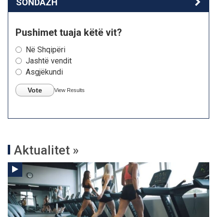
SONDAZH
Pushimet tuaja këtë vit?
Në Shqipëri
Jashtë vendit
Asgjëkundi
Vote
View Results
Aktualitet »