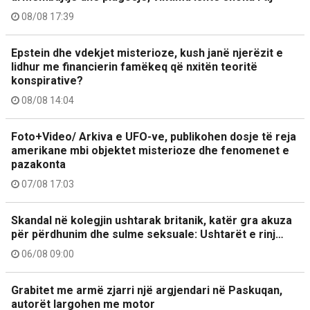
08/08 17:39
Epstein dhe vdekjet misterioze, kush janë njerëzit e
lidhur me financierin famëkeq që nxitën teoritë
konspirative?
08/08 14:04
Foto+Video/ Arkiva e UFO-ve, publikohen dosje të reja
amerikane mbi objektet misterioze dhe fenomenet e
pazakonta
07/08 17:03
Skandal në kolegjin ushtarak britanik, katër gra akuza
për përdhunim dhe sulme seksuale: Ushtarët e rinj…
06/08 09:00
Grabitet me armë zjarri një argjendari në Paskuqan,
autorët largohen me motor