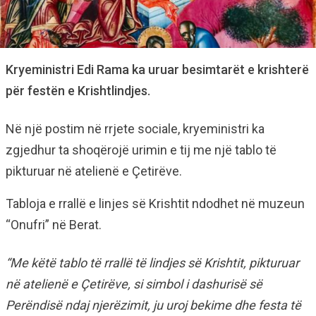
Kryeministri Edi Rama ka uruar besimtarët e krishterë
për festën e Krishtlindjes.
Në një postim në rrjete sociale, kryeministri ka
zgjedhur ta shoqërojë urimin e tij me një tablo të
pikturuar në atelienë e Çetirëve.
Tabloja e rrallë e linjes së Krishtit ndodhet në muzeun
“Onufri” në Berat.
“Me këtë tablo të rrallë të lindjes së Krishtit, pikturuar
në atelienë e Çetirëve, si simbol i dashurisë së
Perëndisë ndaj njerëzimit, ju uroj bekime dhe festa të