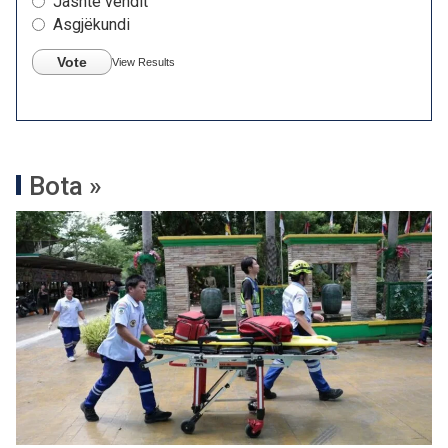
Jashtë vendit
Asgjëkundi
Vote
View Results
Bota »