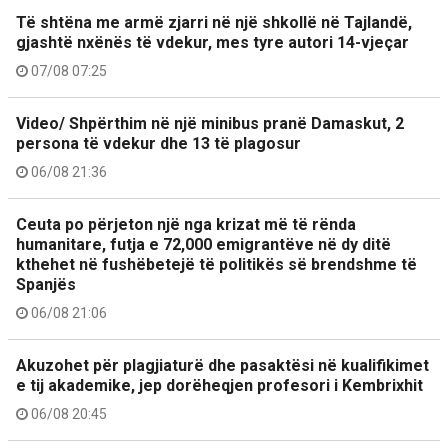
Të shtëna me armë zjarri në një shkollë në Tajlandë,
gjashtë nxënës të vdekur, mes tyre autori 14-vjeçar
07/08 07:25
Video/ Shpërthim në një minibus pranë Damaskut, 2
persona të vdekur dhe 13 të plagosur
06/08 21:36
Ceuta po përjeton një nga krizat më të rënda
humanitare, futja e 72,000 emigrantëve në dy ditë
kthehet në fushëbetejë të politikës së brendshme të
Spanjës
06/08 21:06
Akuzohet për plagjiaturë dhe pasaktësi në kualifikimet
e tij akademike, jep dorëheqjen profesori i Kembrixhit
06/08 20:45