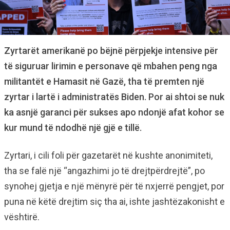
Zyrtarët amerikanë po bëjnë përpjekje intensive për
të siguruar lirimin e personave që mbahen peng nga
militantët e Hamasit në Gazë, tha të premten një
zyrtar i lartë i administratës Biden. Por ai shtoi se nuk
ka asnjë garanci për sukses apo ndonjë afat kohor se
kur mund të ndodhë një gjë e tillë.
Zyrtari, i cili foli për gazetarët në kushte anonimiteti,
tha se falë një “angazhimi jo të drejtpërdrejtë”, po
synohej gjetja e një mënyrë për të nxjerrë pengjet, por
puna në këtë drejtim siç tha ai, ishte jashtëzakonisht e
vështirë.