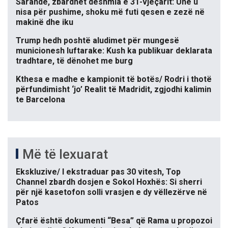
Sarandë, zbardhet dëshmia e 31-vjeçarit: Unë u
nisa për pushime, shoku më futi qesen e zezë në
makinë dhe iku
Trump hedh poshtë aludimet për mungesë
municionesh luftarake: Kush ka publikuar deklarata
tradhtare, të dënohet me burg
Kthesa e madhe e kampionit të botës/ Rodri i thotë
përfundimisht ‘jo’ Realit të Madridit, zgjodhi kalimin
te Barcelona
Më të lexuarat
Ekskluzive/ I ekstraduar pas 30 vitesh, Top
Channel zbardh dosjen e Sokol Hoxhës: Si sherri
për një kasetofon solli vrasjen e dy vëllezërve në
Patos
Çfarë është dokumenti “Besa” që Rama u propozoi