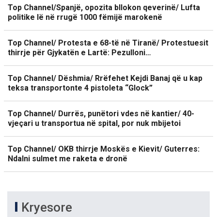
Top Channel/Spanjë, opozita bllokon qeverinë/ Lufta
politike lë në rrugë 1000 fëmijë marokenë
Top Channel/ Protesta e 68-të në Tiranë/ Protestuesit
thirrje për Gjykatën e Lartë: Pezulloni…
Top Channel/ Dëshmia/ Rrëfehet Kejdi Banaj që u kap
teksa transportonte 4 pistoleta “Glock”
Top Channel/ Durrës, punëtori vdes në kantier/ 40-
vjeçari u transportua në spital, por nuk mbijetoi
Top Channel/ OKB thirrje Moskës e Kievit/ Guterres:
Ndalni sulmet me raketa e dronë
Kryesore