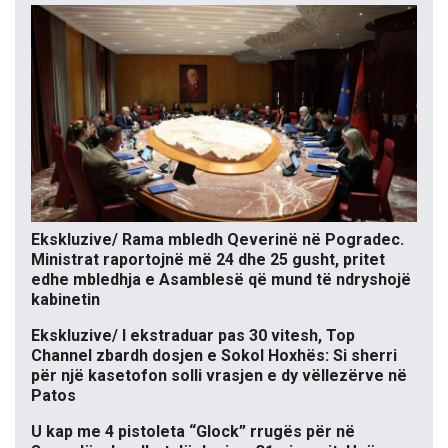
Ekskluzive/ Rama mbledh Qeverinë në Pogradec.
Ministrat raportojnë më 24 dhe 25 gusht, pritet
edhe mbledhja e Asamblesë që mund të ndryshojë
kabinetin
Ekskluzive/ I ekstraduar pas 30 vitesh, Top
Channel zbardh dosjen e Sokol Hoxhës: Si sherri
për një kasetofon solli vrasjen e dy vëllezërve në
Patos
U kap me 4 pistoleta “Glock” rrugës për në