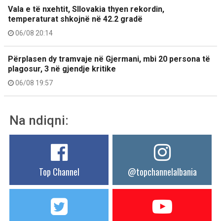
Vala e të nxehtit, Sllovakia thyen rekordin,
temperaturat shkojnë në 42.2 gradë
06/08 20:14
Përplasen dy tramvaje në Gjermani, mbi 20 persona të
plagosur, 3 në gjendje kritike
06/08 19:57
Na ndiqni:
Top Channel
@topchannelalbania