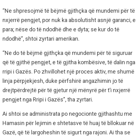
“Ne shpresojmë të bëjmë gjithçka që mundemi për të
nxjerrë pengjet, por nuk ka absolutisht asnjë garanci, e
para; nëse do të ndodhë dhe e dyta; se kur do të
ndodhë”, shtoi zyrtari amerikan.
“Ne do të bëjmë gjithçka që mundemi për të siguruar
që të gjithë pengjet, e të gjitha kombësive, të dalin nga
rripi i Gazës. Po zhvillohet një proces aktiv, me shumë
linja përpjekjesh, duke përfshirë angazhimin jo të
drejtpërdrejtë për të gjetur një mënyrë për t’i nxjerrë
pengjet nga Rripi i Gazës”, tha zyrtari.
Ai shtoi se administrata po negocionte gjithashtu me
Hamasin për lejimin e shtetasve të huaj të bllokuar në
Gazë, që të largoheshin të sigurt nga rajoni. Ai tha se