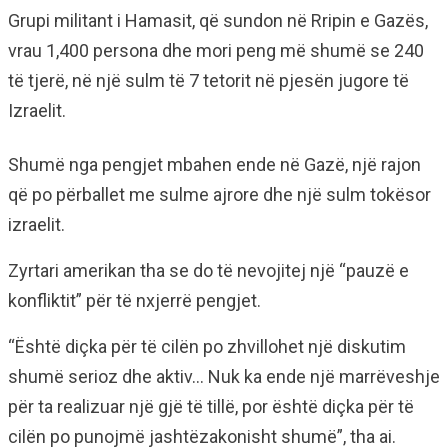
Grupi militant i Hamasit, që sundon në Rripin e Gazës,
vrau 1,400 persona dhe mori peng më shumë se 240
të tjerë, në një sulm të 7 tetorit në pjesën jugore të
Izraelit.
Shumë nga pengjet mbahen ende në Gazë, një rajon
që po përballet me sulme ajrore dhe një sulm tokësor
izraelit.
Zyrtari amerikan tha se do të nevojitej një “pauzë e
konfliktit” për të nxjerrë pengjet.
“Është diçka për të cilën po zhvillohet një diskutim
shumë serioz dhe aktiv… Nuk ka ende një marrëveshje
për ta realizuar një gjë të tillë, por është diçka për të
cilën po punojmë jashtëzakonisht shumë”, tha ai.