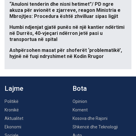
“Anuloni tenderin dhe nisni hetimet”/ PD ngre
akuza për avionët e zjarreve, reagon Ministria e
Mbrojtjes: Procedura është zhvilluar sipas ligjit
Humbi ndjenjat gjatë punës në një kantier ndërtimi
në Durrës, 40-vjeçari ndërron jetë pasi u
transportua në spital
Ashpërsohen masat për shoferët ‘problematikë’,
hyjnë në fuqi ndryshimet në Kodin Rrugor
Lajme
Bota
Politikë
Opinion
Kronikë
Koment
Aktualitet
Kosova dhe Rajoni
Ekonomi
Shkencë dhe Teknologji
Sociale
Auto