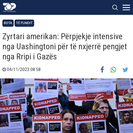
BOTA
TË FUNDIT
Zyrtari amerikan: Përpjekje intensive
nga Uashingtoni për të nxjerrë pengjet
nga Rripi i Gazës
04/11/2023 08:58