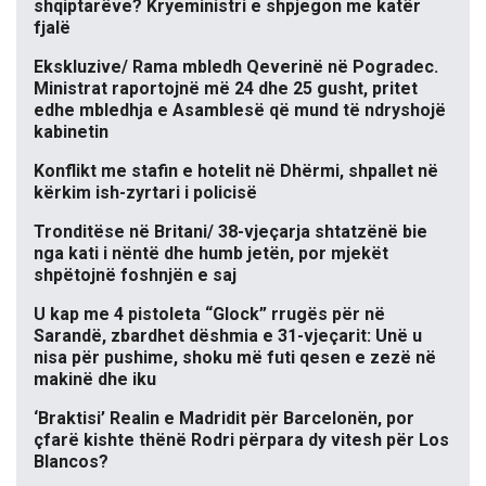
shqiptarëve? Kryeministri e shpjegon me katër
fjalë
Ekskluzive/ Rama mbledh Qeverinë në Pogradec.
Ministrat raportojnë më 24 dhe 25 gusht, pritet
edhe mbledhja e Asamblesë që mund të ndryshojë
kabinetin
Konflikt me stafin e hotelit në Dhërmi, shpallet në
kërkim ish-zyrtari i policisë
Tronditëse në Britani/ 38-vjeçarja shtatzënë bie
nga kati i nëntë dhe humb jetën, por mjekët
shpëtojnë foshnjën e saj
U kap me 4 pistoleta “Glock” rrugës për në
Sarandë, zbardhet dëshmia e 31-vjeçarit: Unë u
nisa për pushime, shoku më futi qesen e zezë në
makinë dhe iku
‘Braktisi’ Realin e Madridit për Barcelonën, por
çfarë kishte thënë Rodri përpara dy vitesh për Los
Blancos?