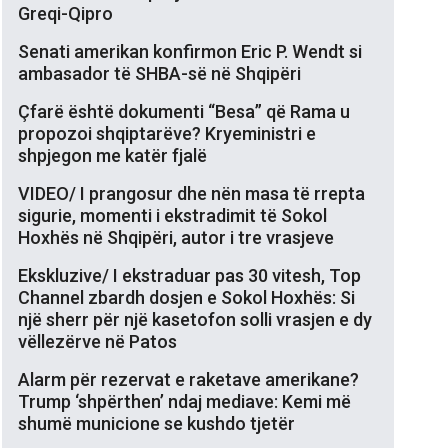
Greqi-Qipro
Senati amerikan konfirmon Eric P. Wendt si
ambasador të SHBA-së në Shqipëri
Çfarë është dokumenti “Besa” që Rama u
propozoi shqiptarëve? Kryeministri e
shpjegon me katër fjalë
VIDEO/ I prangosur dhe nën masa të rrepta
sigurie, momenti i ekstradimit të Sokol
Hoxhës në Shqipëri, autor i tre vrasjeve
Ekskluzive/ I ekstraduar pas 30 vitesh, Top
Channel zbardh dosjen e Sokol Hoxhës: Si
një sherr për një kasetofon solli vrasjen e dy
vëllezërve në Patos
Alarm për rezervat e raketave amerikane?
Trump ‘shpërthen’ ndaj mediave: Kemi më
shumë municione se kushdo tjetër