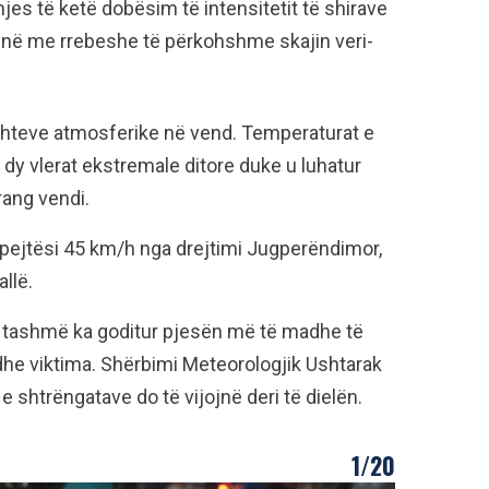
es të ketë dobësim të intensitetit të shirave
lënë me rrebeshe të përkohshme skajin veri-
ushteve atmosferike në vend. Temperaturat e
 dy vlerat ekstremale ditore duke u luhatur
rang vendi.
hpejtësi 45 km/h nga drejtimi Jugperëndimor,
allë.
që tashmë ka goditur pjesën më të madhe të
e viktima. Shërbimi Meteorologjik Ushtarak
 shtrëngatave do të vijojnë deri të dielën.
1/20