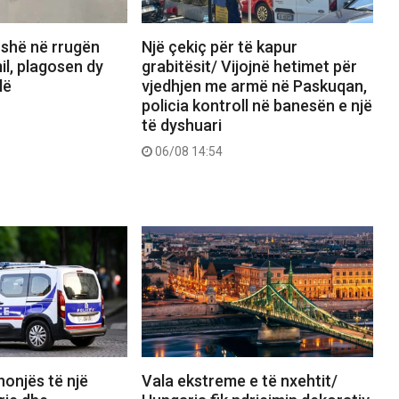
fishë në rrugën
Një çekiç për të kapur
l, plagosen dy
grabitësit/ Vijojnë hetimet për
lë
vjedhjen me armë në Paskuqan,
policia kontroll në banesën e një
të dyshuari
06/08 14:54
nonjës të një
Vala ekstreme e të nxehtit/