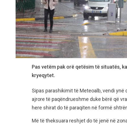
Pas vetëm pak orë qetësim të situatës, ka
kryeqytet.
Sipas parashikimit të Meteoalb, vendi ynë 
ajrore të paqëndrueshme duke bërë që vran
here shirat do të paraqiten në formë shtrë
Më të theksuara reshjet do të jenë në zon