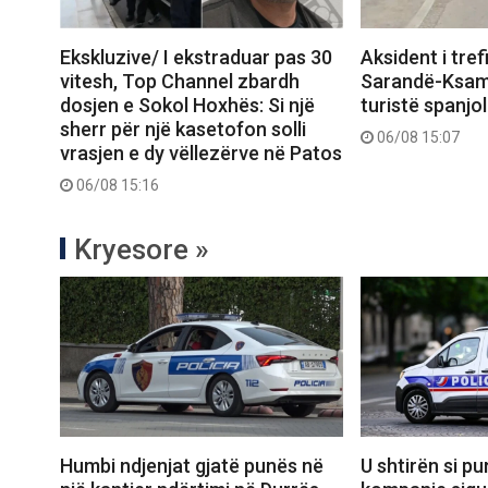
Ekskluzive/ I ekstraduar pas 30
Aksident i tre
vitesh, Top Channel zbardh
Sarandë-Ksami
dosjen e Sokol Hoxhës: Si një
turistë spanjol
sherr për një kasetofon solli
06/08 15:07
vrasjen e dy vëllezërve në Patos
06/08 15:16
Kryesore »
Humbi ndjenjat gjatë punës në
U shtirën si pu