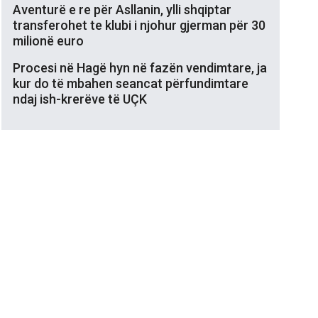
Aventurë e re për Asllanin, ylli shqiptar
transferohet te klubi i njohur gjerman për 30
milionë euro
Procesi në Hagë hyn në fazën vendimtare, ja
kur do të mbahen seancat përfundimtare
ndaj ish-krerëve të UÇK