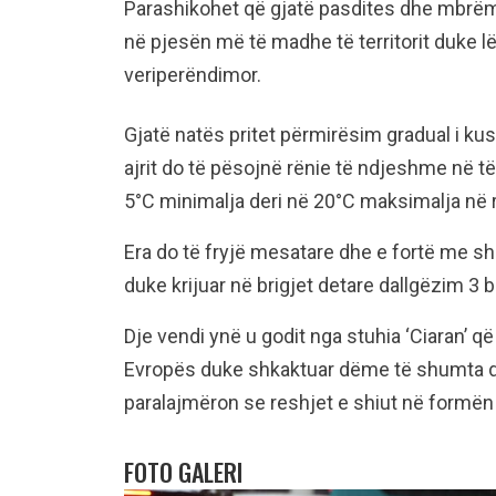
Parashikohet që gjatë pasdites dhe mbrëmj
në pjesën më të madhe të territorit duke 
veriperëndimor.
Gjatë natës pritet përmirësim gradual i k
ajrit do të pësojnë rënie të ndjeshme në të
5°C minimalja deri në 20°C maksimalja në 
Era do të fryjë mesatare dhe e fortë me s
duke krijuar në brigjet detare dallgëzim 3 b
Dje vendi ynë u godit nga stuhia ‘Ciaran’ 
Evropës duke shkaktuar dëme të shumta dh
paralajmëron se reshjet e shiut në formën e
FOTO GALERI