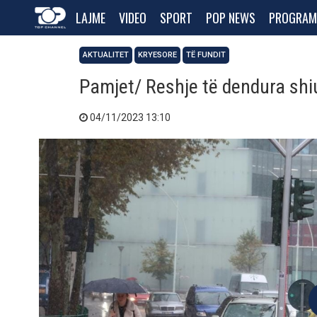
LAJME
VIDEO
SPORT
POP NEWS
PROGRAM
AKTUALITET
KRYESORE
TË FUNDIT
Pamjet/ Reshje të dendura shi
04/11/2023 13:10