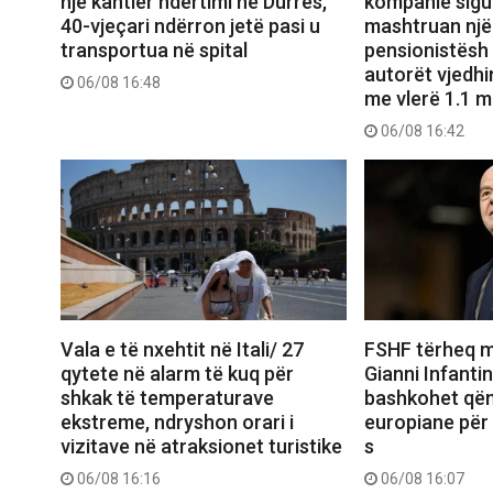
një kantier ndërtimi në Durrës,
kompanie sigu
40-vjeçari ndërron jetë pasi u
mashtruan një 
transportua në spital
pensionistësh
autorët vjedhi
06/08 16:48
me vlerë 1.1 m
06/08 16:42
Vala e të nxehtit në Itali/ 27
FSHF tërheq m
qytete në alarm të kuq për
Gianni Infantin
shkak të temperaturave
bashkohet që
ekstreme, ndryshon orari i
europiane për 
vizitave në atraksionet turistike
s
06/08 16:16
06/08 16:07