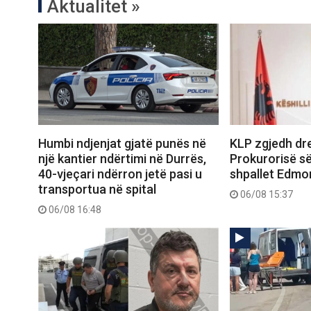
Aktualitet »
Humbi ndjenjat gjatë punës në
KLP zgjedh drej
një kantier ndërtimi në Durrës,
Prokurorisë së
40-vjeçari ndërron jetë pasi u
shpallet Edmo
transportua në spital
06/08 15:37
06/08 16:48