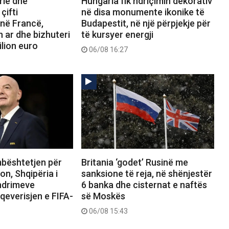
rie dhe
Hungaria fik ndriçimin dekorativ
çifti
në disa monumente ikonike të
 në Francë,
Budapestit, në një përpjekje për
n ar dhe bizhuteri
të kursyer energji
ilion euro
06/08 16:27
bështetjen për
Britania ‘godet’ Rusinë me
on, Shqipëria i
sanksione të reja, në shënjestër
ndrimeve
6 banka dhe cisternat e naftës
qeverisjen e FIFA-
së Moskës
06/08 15:43