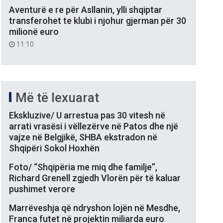
Aventurë e re për Asllanin, ylli shqiptar
transferohet te klubi i njohur gjerman për 30
milionë euro
11:10
Më të lexuarat
Ekskluzive/ U arrestua pas 30 vitesh në
arrati vrasësi i vëllezërve në Patos dhe një
vajze në Belgjikë, SHBA ekstradon në
Shqipëri Sokol Hoxhën
Foto/ “Shqipëria me miq dhe familje”,
Richard Grenell zgjedh Vlorën për të kaluar
pushimet verore
Marrëveshja që ndryshon lojën në Mesdhe,
Franca futet në projektin miliarda euro