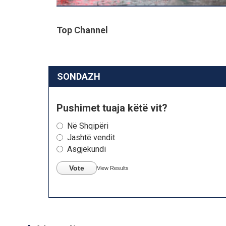
Top Channel
SONDAZH
Pushimet tuaja këtë vit?
Në Shqipëri
Jashtë vendit
Asgjëkundi
Vote
View Results