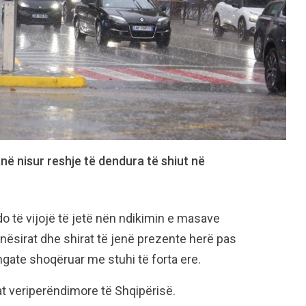
në nisur reshje të dendura të shiut në
do të vijojë të jetë nën ndikimin e masave
ësirat dhe shirat të jenë prezente herë pas
ngate shoqëruar me stuhi të forta ere.
at veriperëndimore të Shqipërisë.