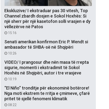
Ekskluzive/ I ekstraduar pas 30 vitesh, Top
Channel zbardh dosjen e Sokol Hoxhës: Si
një sherr për një kasetofon solli vrasjen e dy
vëllezërve në Patos
15:16
Senati amerikan konfirmon Eric P. Wendt si
ambasador të SHBA-së në Shqipëri
10:26
VIDEO/ I prangosur dhe nën masa të rrepta
sigurie, momenti i ekstradimit të Sokol
Hoxhës në Shqipëri, autor i tre vrasjeve
10:19
“El Niño” tronditje për ekonominë botërore!
Nga moti ekstrem te rritja e çmimeve, çfarë
pritet të sjellë fenomeni klimatik
08:22