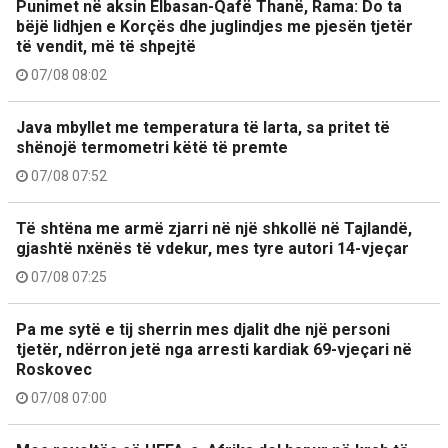
Punimet në aksin Elbasan-Qafë Thanë, Rama: Do ta
bëjë lidhjen e Korçës dhe juglindjes me pjesën tjetër
të vendit, më të shpejtë
07/08 08:02
Java mbyllet me temperatura të larta, sa pritet të
shënojë termometri këtë të premte
07/08 07:52
Të shtëna me armë zjarri në një shkollë në Tajlandë,
gjashtë nxënës të vdekur, mes tyre autori 14-vjeçar
07/08 07:25
Pa me sytë e tij sherrin mes djalit dhe një personi
tjetër, ndërron jetë nga arresti kardiak 69-vjeçari në
Roskovec
07/08 07:00