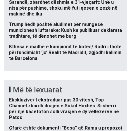
Sarandë, zbardhet dëshmia e 31-vjeçarit: Unë u
nisa për pushime, shoku më futi qesen e zezë në
makinë dhe iku
Trump hedh poshtë aludimet për mungesë
municionesh luftarake: Kush ka publikuar deklarata
tradhtare, të dënohet me burg
Kthesa e madhe e kampionit të botës/ Rodri i thotë
përfundimisht ‘jo’ Realit të Madridit, zgjodhi kalimin
te Barcelona
Më të lexuarat
Ekskluzive/ I ekstraduar pas 30 vitesh, Top
Channel zbardh dosjen e Sokol Hoxhës: Si sherri
për një kasetofon solli vrasjen e dy vëllezërve në
Patos
Çfarë është dokumenti “Besa” që Rama u propozoi