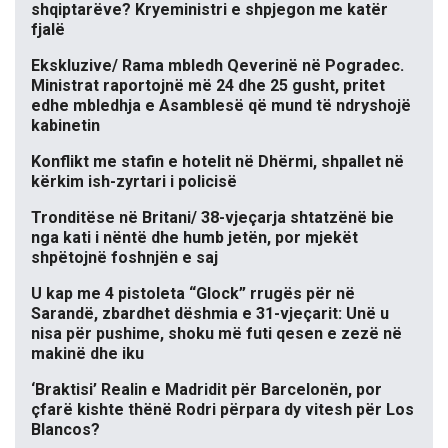
shqiptarëve? Kryeministri e shpjegon me katër
fjalë
Ekskluzive/ Rama mbledh Qeverinë në Pogradec.
Ministrat raportojnë më 24 dhe 25 gusht, pritet
edhe mbledhja e Asamblesë që mund të ndryshojë
kabinetin
Konflikt me stafin e hotelit në Dhërmi, shpallet në
kërkim ish-zyrtari i policisë
Tronditëse në Britani/ 38-vjeçarja shtatzënë bie
nga kati i nëntë dhe humb jetën, por mjekët
shpëtojnë foshnjën e saj
U kap me 4 pistoleta “Glock” rrugës për në
Sarandë, zbardhet dëshmia e 31-vjeçarit: Unë u
nisa për pushime, shoku më futi qesen e zezë në
makinë dhe iku
‘Braktisi’ Realin e Madridit për Barcelonën, por
çfarë kishte thënë Rodri përpara dy vitesh për Los
Blancos?