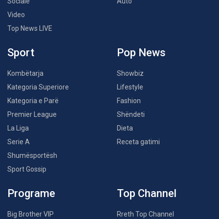
Sociale
Auto
Video
Top News LIVE
Sport
Pop News
Kombëtarja
Showbiz
Kategoria Superiore
Lifestyle
Kategoria e Parë
Fashion
Premier League
Shëndeti
La Liga
Dieta
Serie A
Receta gatimi
Shumësportësh
Sport Gossip
Programe
Top Channel
Big Brother VIP
Rreth Top Channel