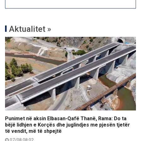
Aktualitet »
Punimet në aksin Elbasan-Qafë Thanë, Rama: Do ta
bëjë lidhjen e Korçës dhe juglindjes me pjesën tjetër
të vendit, më të shpejtë
07/08 08:02