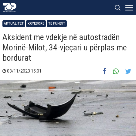
AKTUALITET
KRYESORE
TË FUNDIT
Aksident me vdekje në autostradën
Morinë-Milot, 34-vjeçari u përplas me
bordurat
03/11/2023 15:01