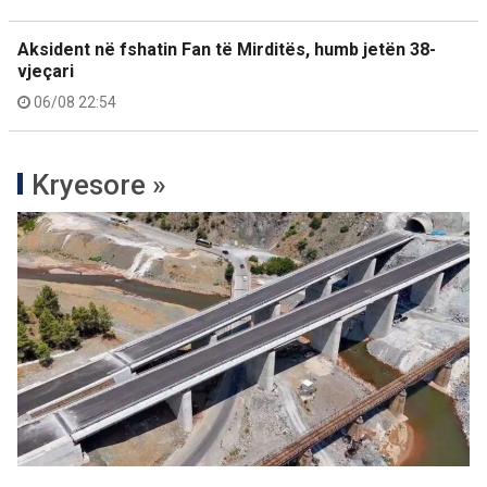
Aksident në fshatin Fan të Mirditës, humb jetën 38-
vjeçari
06/08 22:54
Kryesore »