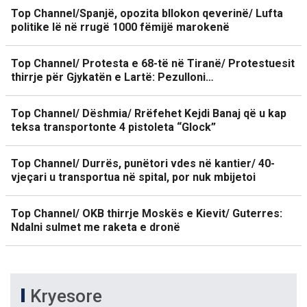
Top Channel/Spanjë, opozita bllokon qeverinë/ Lufta
politike lë në rrugë 1000 fëmijë marokenë
Top Channel/ Protesta e 68-të në Tiranë/ Protestuesit
thirrje për Gjykatën e Lartë: Pezulloni…
Top Channel/ Dëshmia/ Rrëfehet Kejdi Banaj që u kap
teksa transportonte 4 pistoleta “Glock”
Top Channel/ Durrës, punëtori vdes në kantier/ 40-
vjeçari u transportua në spital, por nuk mbijetoi
Top Channel/ OKB thirrje Moskës e Kievit/ Guterres:
Ndalni sulmet me raketa e dronë
Kryesore