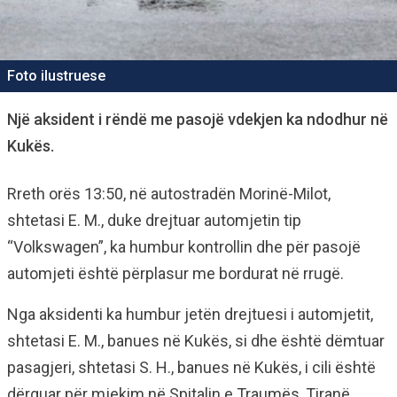
Foto ilustruese
Një aksident i rëndë me pasojë vdekjen ka ndodhur në
Kukës.
Rreth orës 13:50, në autostradën Morinë-Milot,
shtetasi E. M., duke drejtuar automjetin tip
“Volkswagen”, ka humbur kontrollin dhe për pasojë
automjeti është përplasur me bordurat në rrugë.
Nga aksidenti ka humbur jetën drejtuesi i automjetit,
shtetasi E. M., banues në Kukës, si dhe është dëmtuar
pasagjeri, shtetasi S. H., banues në Kukës, i cili është
dërguar për mjekim në Spitalin e Traumës, Tiranë.