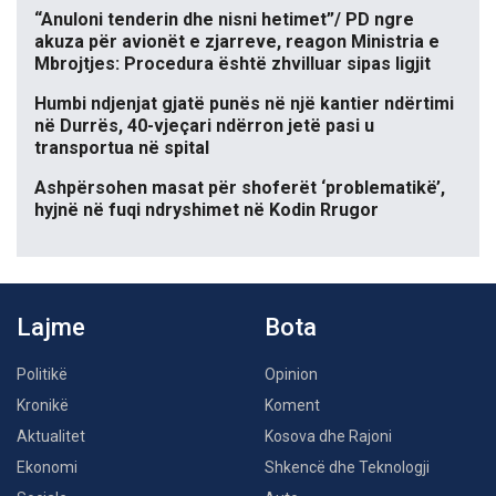
“Anuloni tenderin dhe nisni hetimet”/ PD ngre
akuza për avionët e zjarreve, reagon Ministria e
Mbrojtjes: Procedura është zhvilluar sipas ligjit
Humbi ndjenjat gjatë punës në një kantier ndërtimi
në Durrës, 40-vjeçari ndërron jetë pasi u
transportua në spital
Ashpërsohen masat për shoferët ‘problematikë’,
hyjnë në fuqi ndryshimet në Kodin Rrugor
Lajme
Bota
Politikë
Opinion
Kronikë
Koment
Aktualitet
Kosova dhe Rajoni
Ekonomi
Shkencë dhe Teknologji