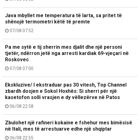
Java mbyllet me temperatura të larta, sa pritet të
shënojë termometri këtë të premte
07/08 07:52
Pa me sytë e tij sherrin mes djalit dhe një personi
tjetër, ndërron jetë nga arresti kardiak 69-vjeçari në
Roskovec
07/08 07:00
Ekskluzive/ I ekstraduar pas 30 vitesh, Top Channel
zbardh dosjen e Sokol Hoxhës: Si sherri për një
kasetofon solli vrasjen e dy vëllezërve në Patos
06/08 22:58
Zbulohet një rafineri kokaine e fshehur mes bimësisë
në Itali, mes të arrestuarve edhe një shqiptar
06/08 22:55