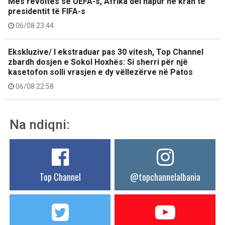
Mes revoltës së UEFA-s, Afrika del hapur në krah të
presidentit të FIFA-s
06/08 23:44
Ekskluzive/ I ekstraduar pas 30 vitesh, Top Channel
zbardh dosjen e Sokol Hoxhës: Si sherri për një
kasetofon solli vrasjen e dy vëllezërve në Patos
06/08 22:58
Na ndiqni:
Top Channel
@topchannelalbania