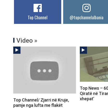
Top Channel
@topchannelalbania
Video »
Top News – 600
Qiratë në Tira
xhepat’
Top Channel/ Zjarri në Kruje,
pamje nga lufta me flakët