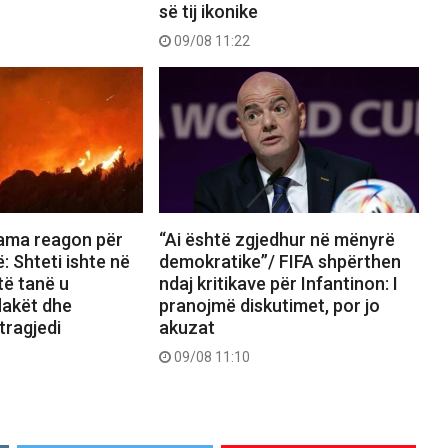
së tij ikonike
09/08 11:22
“Ai është zgjedhur në mënyrë
Rama reagon për
demokratike”/ FIFA shpërthen
ë: Shteti ishte në
ndaj kritikave për Infantinon: I
të tanë u
pranojmë diskutimet, por jo
lakët dhe
akuzat
tragjedi
09/08 11:10