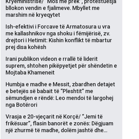
Kryeministrisë/ “Mos më prek”, protestuesja
bllokon vendin e fjalimeve. Mbyllet me
marshim në kryeqytet
Ish-efektivi i Forcave të Armatosura u vra
me kallashnikov nga shoku i fëmijërisë, zv.
drejtori i Hetimit: Kishin konflikt të mbartur
prej disa kohësh
Irani publikon videon e rrallë të liderit
suprem, shtohen pikëpyetjet për shëndetin e
Mojtaba Khameneit
Humbja e madhe e Messit, zbardhen detajet
e betejës së babait të “Pleshtit” me
sëmundjen e rëndë: Leo mendoi të largohej
nga Botërori
Vrasja e 20-vjeçarit në Korçë/ “Jemi të
frikësuar”, flasin banorët e zonës: Dëgjuam
një zhurmë të madhe, dolëm jashtë dhe…