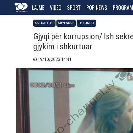
LAJME
VIDEO
SPORT
POP NEWS
PROGRAM
AKTUALITET
KRYESORE
TË FUNDIT
Gjyqi për korrupsion/ Ish sekr
gjykim i shkurtuar
19/10/2023 14:41