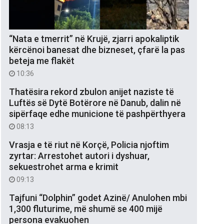
“Nata e tmerrit” në Krujë, zjarri apokaliptik
kërcënoi banesat dhe bizneset, çfarë la pas
beteja me flakët
10:36
Thatësira rekord zbulon anijet naziste të
Luftës së Dytë Botërore në Danub, dalin në
sipërfaqe edhe municione të pashpërthyera
08:13
Vrasja e të riut në Korçë, Policia njoftim
zyrtar: Arrestohet autori i dyshuar,
sekuestrohet arma e krimit
09:13
Tajfuni “Dolphin” godet Azinë/ Anulohen mbi
1,300 fluturime, më shumë se 400 mijë
persona evakuohen