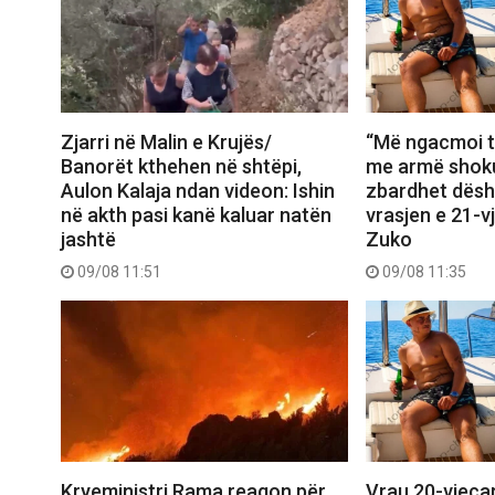
Zjarri në Malin e Krujës/
“Më ngacmoi t
Banorët kthehen në shtëpi,
me armë shoku
Aulon Kalaja ndan videon: Ishin
zbardhet dësh
në akth pasi kanë kaluar natën
vrasjen e 21-v
jashtë
Zuko
09/08 11:51
09/08 11:35
Vrau 20-vjeçar
Kryeministri Rama reagon për