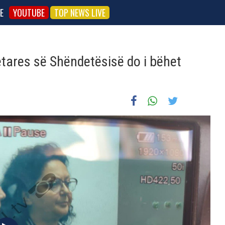
E
YOUTUBE
TOP NEWS LIVE
etares së Shëndetësisë do i bëhet