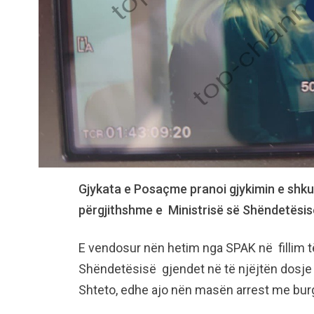
Gjykata e Posaçme pranoi gjykimin e shku
përgjithshme e Ministrisë së Shëndetësis
E vendosur nën hetim nga SPAK në fillim të k
Shëndetësisë gjendet në të njëjtën dosje me
Shteto, edhe ajo nën masën arrest me bur