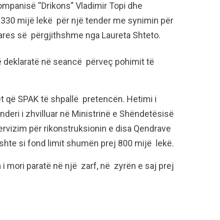
 kompanisë “Drikons” Vladimir Topi dhe
n 330 mijë lekë për një tender me synimin për
tares së përgjithshme nga Laureta Shteto.
ë deklaratë në seancë përveç pohimit të
 që SPAK të shpallë pretencën. Hetimi i
eri i zhvilluar në Ministrinë e Shëndetësisë
ervizim për rikonstruksionin e disa Qendrave
shte si fond limit shumën prej 800 mijë lekë.
 i mori paratë në një zarf, në zyrën e saj prej