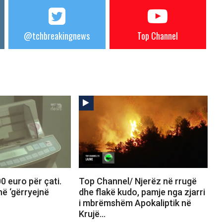
@tchbreakingnews
Top Channel
 euro për çati.
Top Channel/ Njerëz në rrugë
në ‘gërryejnë
dhe flakë kudo, pamje nga zjarri
i mbrëmshëm Apokaliptik në
Krujë…