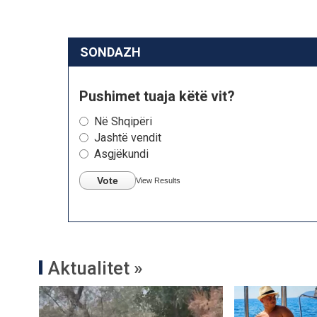
SONDAZH
Pushimet tuaja këtë vit?
Në Shqipëri
Jashtë vendit
Asgjëkundi
Vote
View Results
Aktualitet »