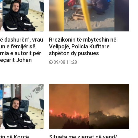
ë dashurën”, vrau
Rrezikonin të mbyteshin në
n e fëmijërisë,
Velipojë, Policia Kufitare
mia e autorit për
shpëton dy pushues
jeçarit Johan
09/08 11:28
in në Korçë,
Situata me zjarret në vend/