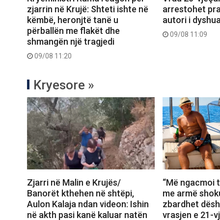
arrestohet pr
zjarrin në Krujë: Shteti ishte në
autori i dyshua
këmbë, heronjtë tanë u
përballën me flakët dhe
09/08 11:09
shmangën një tragjedi
09/08 11:20
Kryesore »
Zjarri në Malin e Krujës/
“Më ngacmoi t
Banorët kthehen në shtëpi,
me armë shoku
Aulon Kalaja ndan videon: Ishin
zbardhet dësh
në akth pasi kanë kaluar natën
vrasjen e 21-v