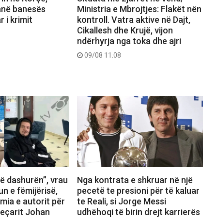
anë banesës
Ministria e Mbrojtjes: Flakët nën
r i krimit
kontroll. Vatra aktive në Dajt,
Cikallesh dhe Krujë, vijon
ndërhyrja nga toka dhe ajri
09/08 11:08
ë dashurën”, vrau
Nga kontrata e shkruar në një
n e fëmijërisë,
pecetë te presioni për të kaluar
mia e autorit për
te Reali, si Jorge Messi
jeçarit Johan
udhëhoqi të birin drejt karrierës