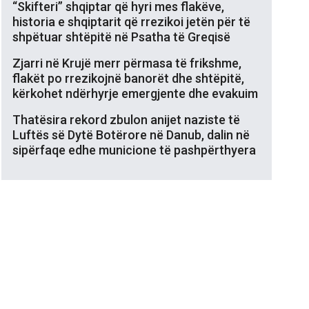
“Skifteri” shqiptar që hyri mes flakëve,
historia e shqiptarit që rrezikoi jetën për të
shpëtuar shtëpitë në Psatha të Greqisë
Zjarri në Krujë merr përmasa të frikshme,
flakët po rrezikojnë banorët dhe shtëpitë,
kërkohet ndërhyrje emergjente dhe evakuim
Thatësira rekord zbulon anijet naziste të
Luftës së Dytë Botërore në Danub, dalin në
sipërfaqe edhe municione të pashpërthyera