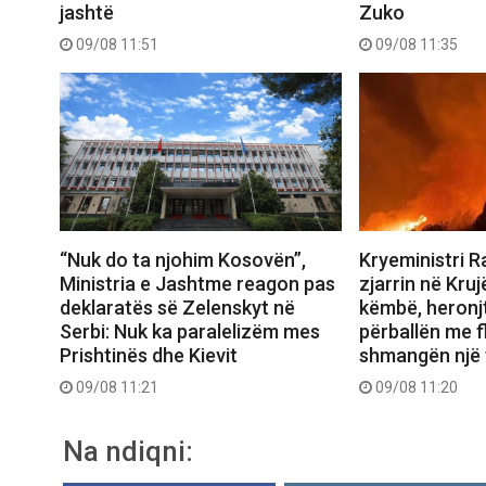
jashtë
Zuko
09/08 11:51
09/08 11:35
“Nuk do ta njohim Kosovën”,
Kryeministri 
Ministria e Jashtme reagon pas
zjarrin në Kruj
deklaratës së Zelenskyt në
këmbë, heronj
Serbi: Nuk ka paralelizëm mes
përballën me f
Prishtinës dhe Kievit
shmangën një 
09/08 11:21
09/08 11:20
Na ndiqni: