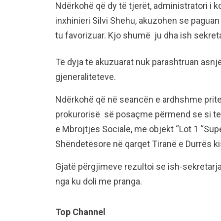
Ndërkohë që dy të tjerët, administratori i
inxhinieri Silvi Shehu, akuzohen se pagua
tu favorizuar. Kjo shumë ju dha ish sekre
Të dyja të akuzuarat nuk parashtruan asnj
gjeneraliteteve.
Ndërkohë që në seancën e ardhshme pritet
prokurorisë së posaçme përmend se si tend
e Mbrojtjes Sociale, me objekt “Lot 1 “Sup
Shëndetësore në qarqet Tiranë e Durrës ki
Gjatë përgjimeve rezultoi se ish-sekretarja
nga ku doli me pranga.
Top Channel