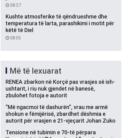
08:57
Kushte atmosferike të qëndrueshme dhe
temperatura të larta, parashikimi i motit për
këtë të Diel
08:05
Më të lexuarat
RENEA zbarkon në Korçë pas vrasjes së ish-
ushtarit, i riu nuk gjendet në banesë,
zbulohet fotoja e autorit
“Më ngacmoi të dashurën”, vrau me armë
shokun e fëmijërisë, zbardhet dëshmia e
autorit për vrasjen e 21-vjeçarit Johan Zuko
Tensione në tubimin e 70-të përpara