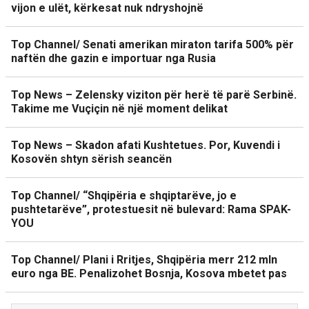
vijon e ulët, kërkesat nuk ndryshojnë
Top Channel/ Senati amerikan miraton tarifa 500% për
naftën dhe gazin e importuar nga Rusia
Top News – Zelensky viziton për herë të parë Serbinë.
Takime me Vuçiçin në një moment delikat
Top News – Skadon afati Kushtetues. Por, Kuvendi i
Kosovën shtyn sërish seancën
Top Channel/ “Shqipëria e shqiptarëve, jo e
pushtetarëve”, protestuesit në bulevard: Rama SPAK-
YOU
Top Channel/ Plani i Rritjes, Shqipëria merr 212 mln
euro nga BE. Penalizohet Bosnja, Kosova mbetet pas