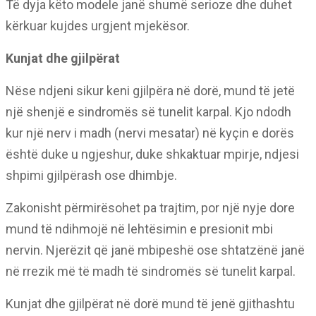
Të dyja këto modele janë shumë serioze dhe duhet
kërkuar kujdes urgjent mjekësor.
Kunjat dhe gjilpërat
Nëse ndjeni sikur keni gjilpëra në dorë, mund të jetë
një shenjë e sindromës së tunelit karpal. Kjo ndodh
kur një nerv i madh (nervi mesatar) në kyçin e dorës
është duke u ngjeshur, duke shkaktuar mpirje, ndjesi
shpimi gjilpërash ose dhimbje.
Zakonisht përmirësohet pa trajtim, por një nyje dore
mund të ndihmojë në lehtësimin e presionit mbi
nervin. Njerëzit që janë mbipeshë ose shtatzënë janë
në rrezik më të madh të sindromës së tunelit karpal.
Kunjat dhe gjilpërat në dorë mund të jenë gjithashtu