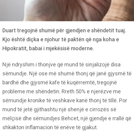
Duart tregojnë shumë për gjendjen e shëndetit tuaj.
Kjo është diçka e njohur të paktën që nga koha e
Hipokratit, babai i mjekësisë moderne.
Një ndryshim i thonjve që mund të sinjalizojë disa
sëmundje. Një ose më shumë thonj që janë gjysmë të
bardhë dhe gjysmë kafe të kuqërremtë, tregojnë
probleme me shëndetin. Rreth 50% e njerëzve me
sëmundje kronike të veshkave kanë thonj të tillë. Por
mund të jetë gjithashtu një shenjë e cirrozës së
mëlçisë dhe sëmundjes Behcet, një gjendje e rrallë që
shkakton inflamacion të enëve të gjakut.