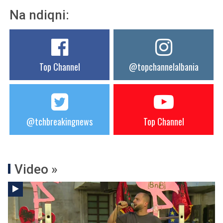
Na ndiqni:
Top Channel
@topchannelalbania
@tchbreakingnews
Top Channel
Video »