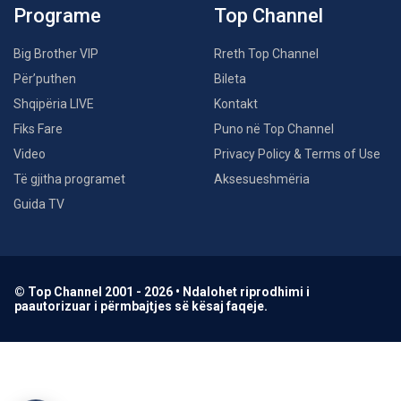
Programe
Top Channel
Big Brother VIP
Rreth Top Channel
Për’puthen
Bileta
Shqipëria LIVE
Kontakt
Fiks Fare
Puno në Top Channel
Video
Privacy Policy & Terms of Use
Të gjitha programet
Aksesueshmëria
Guida TV
© Top Channel 2001 - 2026 • Ndalohet riprodhimi i
paautorizuar i përmbajtjes së kësaj faqeje.