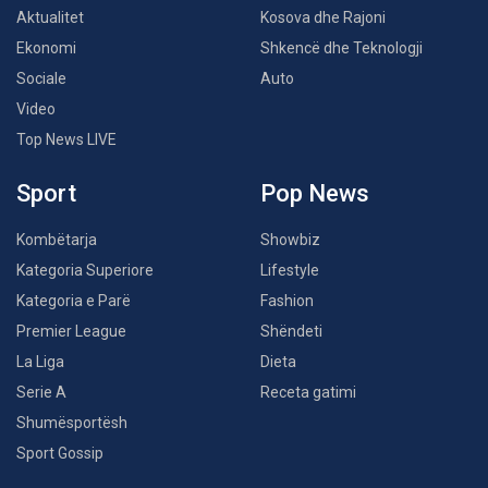
Aktualitet
Kosova dhe Rajoni
Ekonomi
Shkencë dhe Teknologji
Sociale
Auto
Video
Top News LIVE
Sport
Pop News
Kombëtarja
Showbiz
Kategoria Superiore
Lifestyle
Kategoria e Parë
Fashion
Premier League
Shëndeti
La Liga
Dieta
Serie A
Receta gatimi
Shumësportësh
Sport Gossip