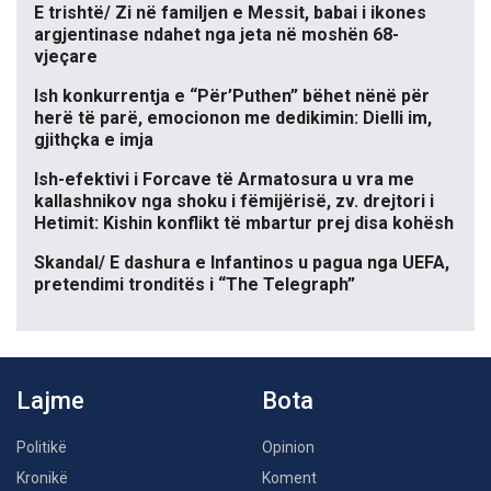
E trishtë/ Zi në familjen e Messit, babai i ikones
argjentinase ndahet nga jeta në moshën 68-
vjeçare
Ish konkurrentja e “Për’Puthen” bëhet nënë për
herë të parë, emocionon me dedikimin: Dielli im,
gjithçka e imja
Ish-efektivi i Forcave të Armatosura u vra me
kallashnikov nga shoku i fëmijërisë, zv. drejtori i
Hetimit: Kishin konflikt të mbartur prej disa kohësh
Skandal/ E dashura e Infantinos u pagua nga UEFA,
pretendimi tronditës i “The Telegraph”
Lajme
Bota
Politikë
Opinion
Kronikë
Koment