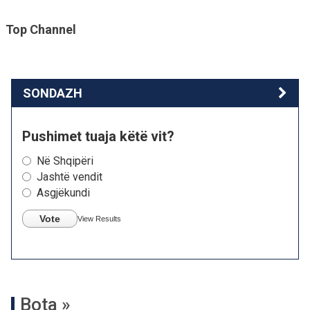
Top Channel
SONDAZH
Pushimet tuaja këtë vit?
Në Shqipëri
Jashtë vendit
Asgjëkundi
Vote
View Results
Bota »