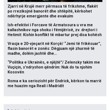
Zjarri në Krujë merr përmasa të frikshme, flakët
po rrezikojnë banorët dhe shtëpitë, kërkohet
ndërhyrje emergjente dhe evakuim
Ish-efektivi i Forcave të Armatosura u vra me
kallashnikov nga shoku i fëmijërisë, zv. drejtori i
Hetimit: Kishin konflikt të mbartur prej disa kohësh
Vrasja e 20-vjeçarit në Korçë/ “Jemi të frikësuar”,
flasin banorët e zonës: Dëgjuam një zhurmë të
madhe, dolëm jashtë dhe…
“Politika e Ukrainës, e njëjtë”/ Zelensky takim me
Vuçiçin, s’ndryshon qëndrim: Nuk do ta njohim
Kosovën
Roma e ka seriozisht për Endrick, kërkon ta marrë
me huazim nga Reali i Madridit