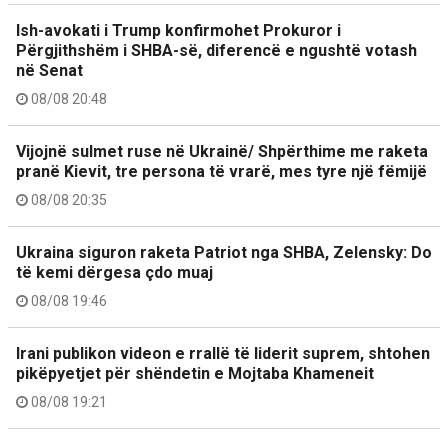
Ish-avokati i Trump konfirmohet Prokuror i
Përgjithshëm i SHBA-së, diferencë e ngushtë votash
në Senat
08/08 20:48
Vijojnë sulmet ruse në Ukrainë/ Shpërthime me raketa
pranë Kievit, tre persona të vrarë, mes tyre një fëmijë
08/08 20:35
Ukraina siguron raketa Patriot nga SHBA, Zelensky: Do
të kemi dërgesa çdo muaj
08/08 19:46
Irani publikon videon e rrallë të liderit suprem, shtohen
pikëpyetjet për shëndetin e Mojtaba Khameneit
08/08 19:21