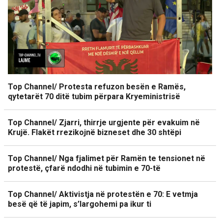
Top Channel/ Protesta refuzon besën e Ramës,
qytetarët 70 ditë tubim përpara Kryeministrisë
Top Channel/ Zjarri, thirrje urgjente për evakuim në
Krujë. Flakët rrezikojnë bizneset dhe 30 shtëpi
Top Channel/ Nga fjalimet për Ramën te tensionet në
protestë, çfarë ndodhi në tubimin e 70-të
Top Channel/ Aktivistja në protestën e 70: E vetmja
besë që të japim, s’largohemi pa ikur ti