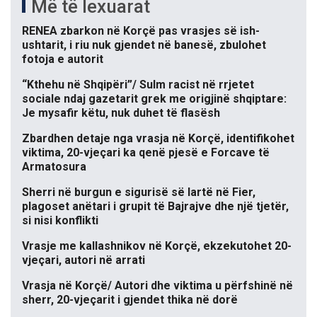
Më të lexuarat
RENEA zbarkon në Korçë pas vrasjes së ish-
ushtarit, i riu nuk gjendet në banesë, zbulohet
fotoja e autorit
“Kthehu në Shqipëri”/ Sulm racist në rrjetet
sociale ndaj gazetarit grek me origjinë shqiptare:
Je mysafir këtu, nuk duhet të flasësh
Zbardhen detaje nga vrasja në Korçë, identifikohet
viktima, 20-vjeçari ka qenë pjesë e Forcave të
Armatosura
Sherri në burgun e sigurisë së lartë në Fier,
plagoset anëtari i grupit të Bajrajve dhe një tjetër,
si nisi konflikti
Vrasje me kallashnikov në Korçë, ekzekutohet 20-
vjeçari, autori në arrati
Vrasja në Korçë/ Autori dhe viktima u përfshinë në
sherr, 20-vjeçarit i gjendet thika në dorë