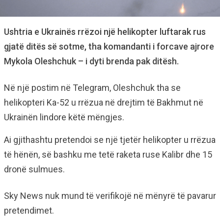
Ushtria e Ukrainës rrëzoi një helikopter luftarak rus
gjatë ditës së sotme, tha komandanti i forcave ajrore
Mykola Oleshchuk – i dyti brenda pak ditësh.
Në një postim në Telegram, Oleshchuk tha se
helikopteri Ka-52 u rrëzua në drejtim të Bakhmut në
Ukrainën lindore këtë mëngjes.
Ai gjithashtu pretendoi se një tjetër helikopter u rrëzua
të hënën, së bashku me tetë raketa ruse Kalibr dhe 15
dronë sulmues.
Sky News nuk mund të verifikojë në mënyrë të pavarur
pretendimet.