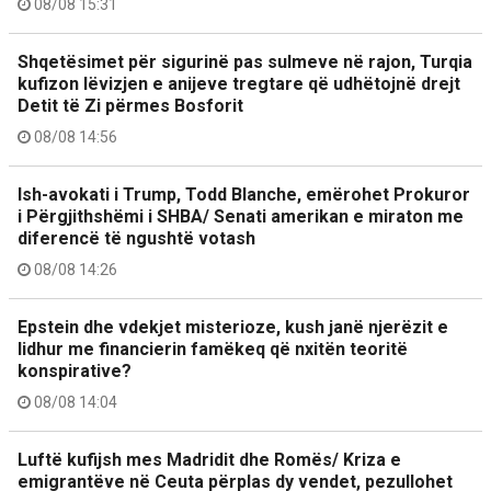
08/08 15:31
Shqetësimet për sigurinë pas sulmeve në rajon, Turqia
kufizon lëvizjen e anijeve tregtare që udhëtojnë drejt
Detit të Zi përmes Bosforit
08/08 14:56
Ish-avokati i Trump, Todd Blanche, emërohet Prokuror
i Përgjithshëmi i SHBA/ Senati amerikan e miraton me
diferencë të ngushtë votash
08/08 14:26
Epstein dhe vdekjet misterioze, kush janë njerëzit e
lidhur me financierin famëkeq që nxitën teoritë
konspirative?
08/08 14:04
Luftë kufijsh mes Madridit dhe Romës/ Kriza e
emigrantëve në Ceuta përplas dy vendet, pezullohet