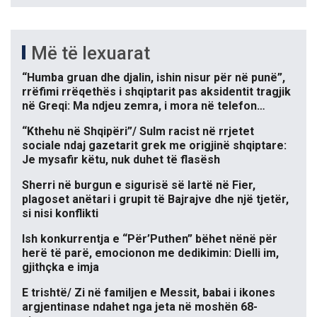
Më të lexuarat
“Humba gruan dhe djalin, ishin nisur për në punë”,
rrëfimi rrëqethës i shqiptarit pas aksidentit tragjik
në Greqi: Ma ndjeu zemra, i mora në telefon…
“Kthehu në Shqipëri”/ Sulm racist në rrjetet
sociale ndaj gazetarit grek me origjinë shqiptare:
Je mysafir këtu, nuk duhet të flasësh
Sherri në burgun e sigurisë së lartë në Fier,
plagoset anëtari i grupit të Bajrajve dhe një tjetër,
si nisi konflikti
Ish konkurrentja e “Për’Puthen” bëhet nënë për
herë të parë, emocionon me dedikimin: Dielli im,
gjithçka e imja
E trishtë/ Zi në familjen e Messit, babai i ikones
argjentinase ndahet nga jeta në moshën 68-