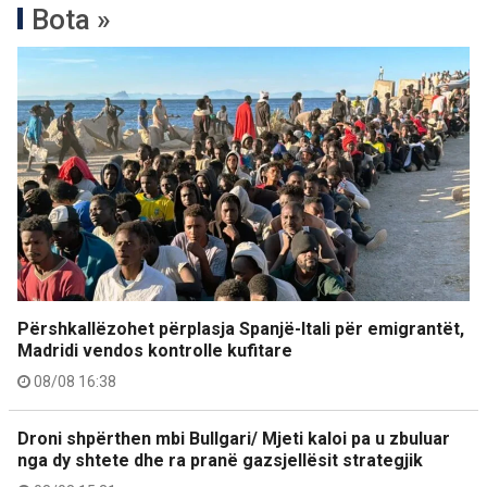
Bota »
Përshkallëzohet përplasja Spanjë-Itali për emigrantët,
Madridi vendos kontrolle kufitare
08/08 16:38
Droni shpërthen mbi Bullgari/ Mjeti kaloi pa u zbuluar
nga dy shtete dhe ra pranë gazsjellësit strategjik