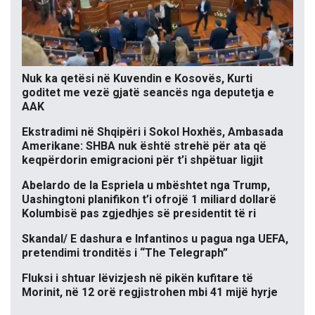
Nuk ka qetësi në Kuvendin e Kosovës, Kurti
goditet me vezë gjatë seancës nga deputetja e
AAK
Ekstradimi në Shqipëri i Sokol Hoxhës, Ambasada
Amerikane: SHBA nuk është strehë për ata që
keqpërdorin emigracioni për t’i shpëtuar ligjit
Abelardo de la Espriela u mbështet nga Trump,
Uashingtoni planifikon t’i ofrojë 1 miliard dollarë
Kolumbisë pas zgjedhjes së presidentit të ri
Skandal/ E dashura e Infantinos u pagua nga UEFA,
pretendimi tronditës i “The Telegraph”
Fluksi i shtuar lëvizjesh në pikën kufitare të
Morinit, në 12 orë regjistrohen mbi 41 mijë hyrje