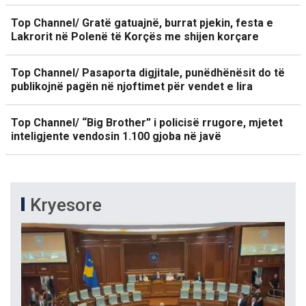
Top Channel/ Gratë gatuajnë, burrat pjekin, festa e
Lakrorit në Polenë të Korçës me shijen korçare
Top Channel/ Pasaporta digjitale, punëdhënësit do të
publikojnë pagën në njoftimet për vendet e lira
Top Channel/ “Big Brother” i policisë rrugore, mjetet
inteligjente vendosin 1.100 gjoba në javë
Kryesore