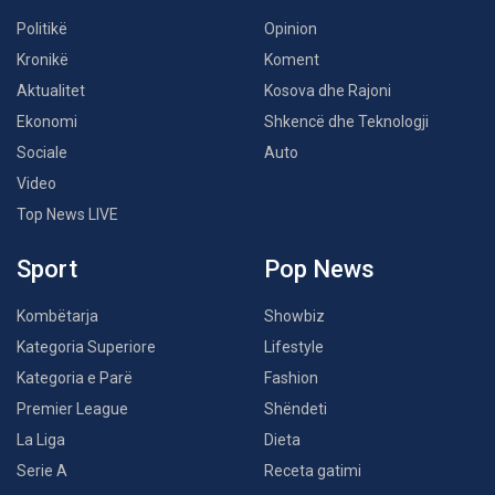
Politikë
Opinion
Kronikë
Koment
Aktualitet
Kosova dhe Rajoni
Ekonomi
Shkencë dhe Teknologji
Sociale
Auto
Video
Top News LIVE
Sport
Pop News
Kombëtarja
Showbiz
Kategoria Superiore
Lifestyle
Kategoria e Parë
Fashion
Premier League
Shëndeti
La Liga
Dieta
Serie A
Receta gatimi