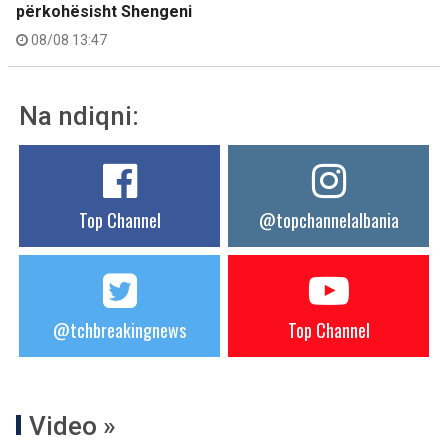
përkohësisht Shengeni
08/08 13:47
Na ndiqni:
Top Channel
@topchannelalbania
@tchbreakingnews
Top Channel
Video »