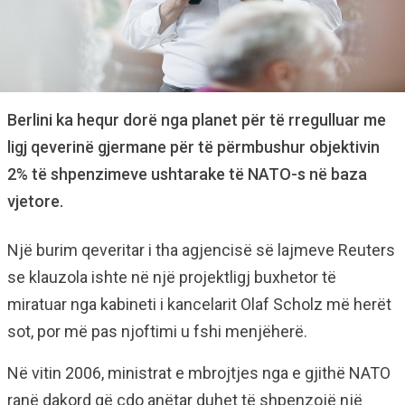
Berlini ka hequr dorë nga planet për të rregulluar me
ligj qeverinë gjermane për të përmbushur objektivin
2% të shpenzimeve ushtarake të NATO-s në baza
vjetore.
Një burim qeveritar i tha agjencisë së lajmeve Reuters
se klauzola ishte në një projektligj buxhetor të
miratuar nga kabineti i kancelarit Olaf Scholz më herët
sot, por më pas njoftimi u fshi menjëherë.
Në vitin 2006, ministrat e mbrojtjes nga e gjithë NATO
ranë dakord që çdo anëtar duhet të shpenzojë një