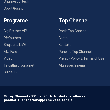
Shumësportësh
Sport Gossip
Programe
Top Channel
Big Brother VIP
Rreth Top Channel
Për’puthen
Bileta
Shqipëria LIVE
Kontakt
Fiks Fare
Puno në Top Channel
Video
Privacy Policy & Terms of Use
Të gjitha programet
Aksesueshmëria
Guida TV
© Top Channel 2001 - 2026 • Ndalohet riprodhimi i
paautorizuar i përmbajtjes së kësaj faqeje.