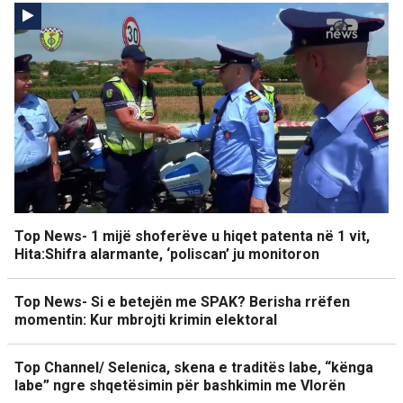
Top News- 1 mijë shoferëve u hiqet patenta në 1 vit,
Hita:Shifra alarmante, ‘poliscan’ ju monitoron
Top News- Si e betejën me SPAK? Berisha rrëfen
momentin: Kur mbrojti krimin elektoral
Top Channel/ Selenica, skena e traditës labe, “kënga
labe” ngre shqetësimin për bashkimin me Vlorën