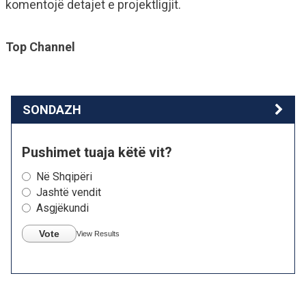
komentojë detajet e projektligjit.
Top Channel
SONDAZH
Pushimet tuaja këtë vit?
Në Shqipëri
Jashtë vendit
Asgjëkundi
Vote
View Results