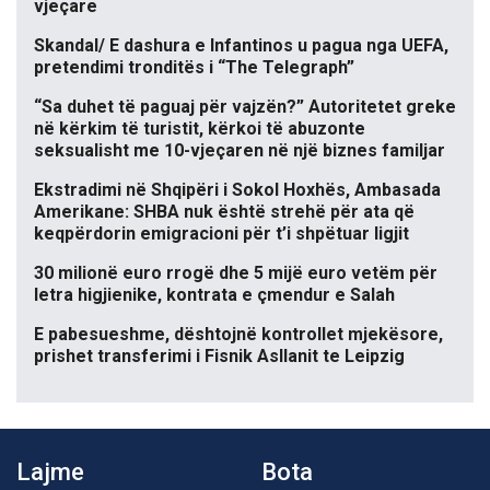
vjeçare
Skandal/ E dashura e Infantinos u pagua nga UEFA,
pretendimi tronditës i “The Telegraph”
“Sa duhet të paguaj për vajzën?” Autoritetet greke
në kërkim të turistit, kërkoi të abuzonte
seksualisht me 10-vjeçaren në një biznes familjar
Ekstradimi në Shqipëri i Sokol Hoxhës, Ambasada
Amerikane: SHBA nuk është strehë për ata që
keqpërdorin emigracioni për t’i shpëtuar ligjit
30 milionë euro rrogë dhe 5 mijë euro vetëm për
letra higjienike, kontrata e çmendur e Salah
E pabesueshme, dështojnë kontrollet mjekësore,
prishet transferimi i Fisnik Asllanit te Leipzig
Lajme
Bota