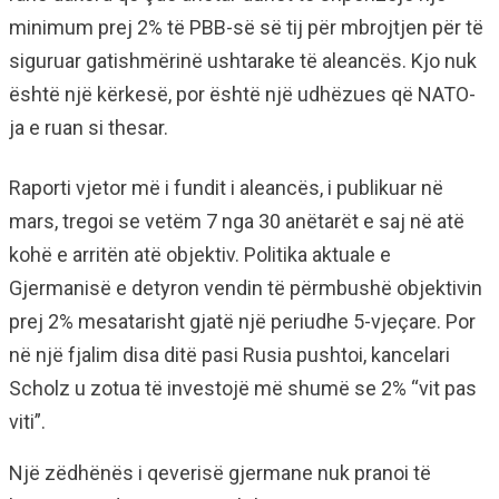
minimum prej 2% të PBB-së së tij për mbrojtjen për të
siguruar gatishmërinë ushtarake të aleancës. Kjo nuk
është një kërkesë, por është një udhëzues që NATO-
ja e ruan si thesar.
Raporti vjetor më i fundit i aleancës, i publikuar në
mars, tregoi se vetëm 7 nga 30 anëtarët e saj në atë
kohë e arritën atë objektiv. Politika aktuale e
Gjermanisë e detyron vendin të përmbushë objektivin
prej 2% mesatarisht gjatë një periudhe 5-vjeçare. Por
në një fjalim disa ditë pasi Rusia pushtoi, kancelari
Scholz u zotua të investojë më shumë se 2% “vit pas
viti”.
Një zëdhënës i qeverisë gjermane nuk pranoi të