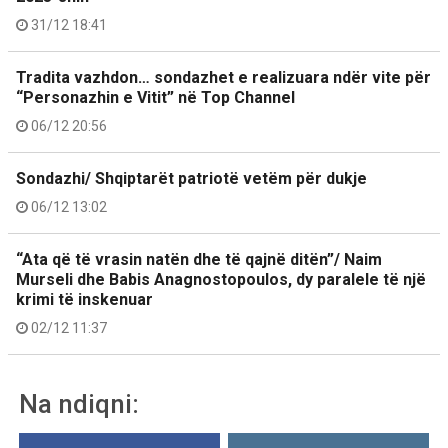
31/12 18:41
Tradita vazhdon… sondazhet e realizuara ndër vite për
“Personazhin e Vitit” në Top Channel
06/12 20:56
Sondazhi/ Shqiptarët patriotë vetëm për dukje
06/12 13:02
“Ata që të vrasin natën dhe të qajnë ditën”/ Naim
Murseli dhe Babis Anagnostopoulos, dy paralele të një
krimi të inskenuar
02/12 11:37
Na ndiqni: