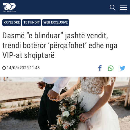
KRYESORE
TË FUNDIT
WEB EXCLUSIVE
Dasmë “e blinduar” jashtë vendit,
trendi botëror ‘përqafohet’ edhe nga
VIP-at shqiptarë
14/08/2023 11:45