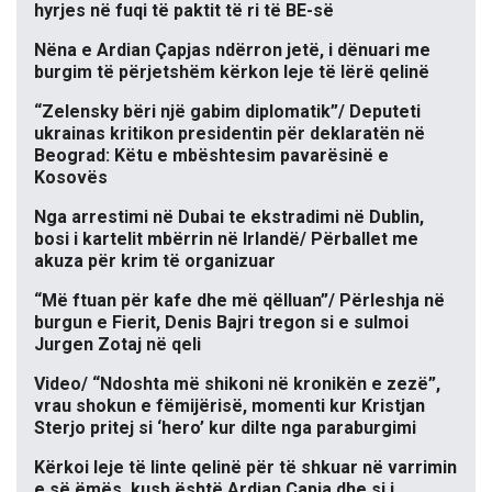
hyrjes në fuqi të paktit të ri të BE-së
Nëna e Ardian Çapjas ndërron jetë, i dënuari me
burgim të përjetshëm kërkon leje të lërë qelinë
“Zelensky bëri një gabim diplomatik”/ Deputeti
ukrainas kritikon presidentin për deklaratën në
Beograd: Këtu e mbështesim pavarësinë e
Kosovës
Nga arrestimi në Dubai te ekstradimi në Dublin,
bosi i kartelit mbërrin në Irlandë/ Përballet me
akuza për krim të organizuar
“Më ftuan për kafe dhe më qëlluan”/ Përleshja në
burgun e Fierit, Denis Bajri tregon si e sulmoi
Jurgen Zotaj në qeli
Video/ “Ndoshta më shikoni në kronikën e zezë”,
vrau shokun e fëmijërisë, momenti kur Kristjan
Sterjo pritej si ‘hero’ kur dilte nga paraburgimi
Kërkoi leje të linte qelinë për të shkuar në varrimin
e së ëmës, kush është Ardian Çapja dhe si i