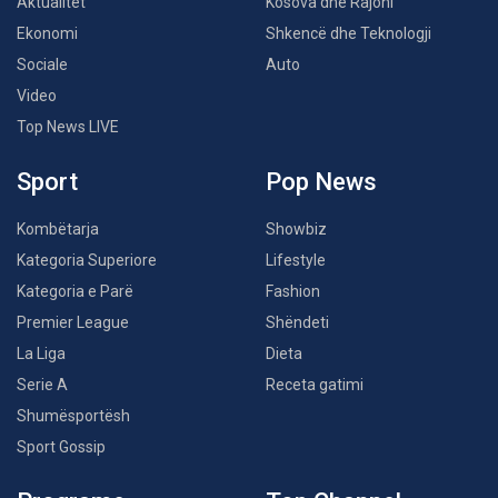
Aktualitet
Kosova dhe Rajoni
Ekonomi
Shkencë dhe Teknologji
Sociale
Auto
Video
Top News LIVE
Sport
Pop News
Kombëtarja
Showbiz
Kategoria Superiore
Lifestyle
Kategoria e Parë
Fashion
Premier League
Shëndeti
La Liga
Dieta
Serie A
Receta gatimi
Shumësportësh
Sport Gossip