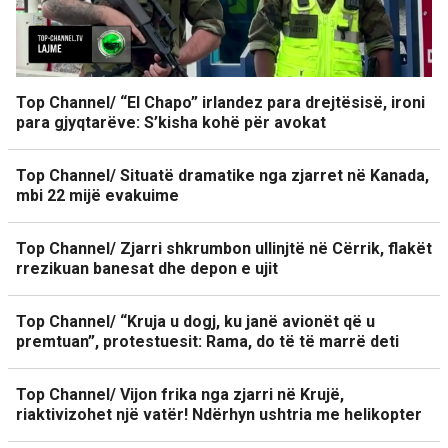
Top Channel/ “El Chapo” irlandez para drejtësisë, ironi
para gjyqtarëve: S’kisha kohë për avokat
Top Channel/ Situatë dramatike nga zjarret në Kanada,
mbi 22 mijë evakuime
Top Channel/ Zjarri shkrumbon ullinjtë në Cërrik, flakët
rrezikuan banesat dhe depon e ujit
Top Channel/ “Kruja u dogj, ku janë avionët që u
premtuan”, protestuesit: Rama, do të të marrë deti
Top Channel/ Vijon frika nga zjarri në Krujë,
riaktivizohet një vatër! Ndërhyn ushtria me helikopter