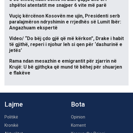
shpëtoi atentatit me snajper 6 vite më parë
Vuçiç kërcënon Kosovën me ujin, Presidenti serb
paralajmëron ndryshimin e rrjedhës së Lumit Ibër:
Angazhuam ekspertë
Video/ “Do bëj çdo gjë që më kërkon”, Drake i habit
të gjithë, reperi i njohur leh si qen për ‘dashurinë e
jetës’
Rama ndan mesazhin e emigrantit për zjarrin në
Krujë: U bë gjithçka që mund të bëhej për shuarjen
e flakëve
Lajme
Bota
Politikë
Opinion
Kronikë
Koment