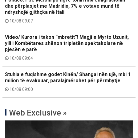
dhe përplasjet me Madridin, 7% e votave mund të
ndryshojë gjithçka në Itali
10/08 09:07
Video/ Kurora i takon “mbretit”! Magji e Myrto Uzunit,
ylli i Kombëtares shënon tripletën spektakolare në
pjesën e parë
10/08 09:04
Stuhia e fuqishme godet Kinën/ Shangai nën ujë, mbi 1
milion të evakuuar, paralajmërohet për përmbytje
10/08 09:00
Web Exclusive »