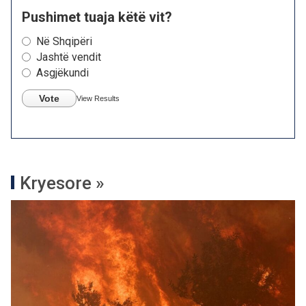
Pushimet tuaja këtë vit?
Në Shqipëri
Jashtë vendit
Asgjëkundi
Vote
View Results
Kryesore »