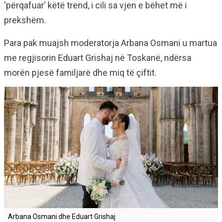
‘përqafuar’ këtë trend, i cili sa vjen e bëhet më i
prekshëm.
Para pak muajsh moderatorja Arbana Osmani u martua
me regjisorin Eduart Grishaj në Toskanë, ndërsa
morën pjesë familjarë dhe miq të çiftit.
Arbana Osmani dhe Eduart Grishaj