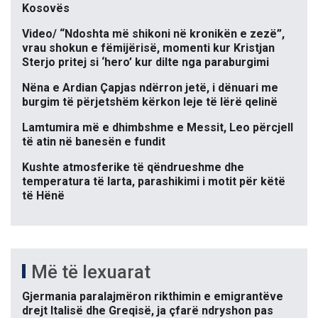
Kosovës
Video/ “Ndoshta më shikoni në kronikën e zezë”,
vrau shokun e fëmijërisë, momenti kur Kristjan
Sterjo pritej si ‘hero’ kur dilte nga paraburgimi
Nëna e Ardian Çapjas ndërron jetë, i dënuari me
burgim të përjetshëm kërkon leje të lërë qelinë
Lamtumira më e dhimbshme e Messit, Leo përcjell
të atin në banesën e fundit
Kushte atmosferike të qëndrueshme dhe
temperatura të larta, parashikimi i motit për këtë
të Hënë
Më të lexuarat
Gjermania paralajmëron rikthimin e emigrantëve
drejt Italisë dhe Greqisë, ja çfarë ndryshon pas