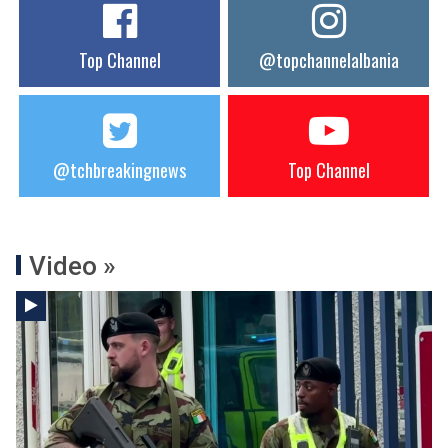
Top Channel
@topchannelalbania
@tchbreakingnews
Top Channel
Video »