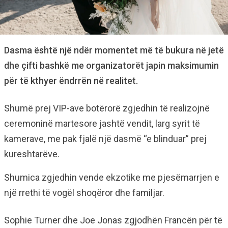
Dasma është një ndër momentet më të bukura në jetë
dhe çifti bashkë me organizatorët japin maksimumin
për të kthyer ëndrrën në realitet.
Shumë prej VIP-ave botërorë zgjedhin të realizojnë
ceremoninë martesore jashtë vendit, larg syrit të
kamerave, me pak fjalë një dasmë “e blinduar” prej
kureshtarëve.
Shumica zgjedhin vende ekzotike me pjesëmarrjen e
një rrethi të vogël shoqëror dhe familjar.
Sophie Turner dhe Joe Jonas zgjodhën Francën për të