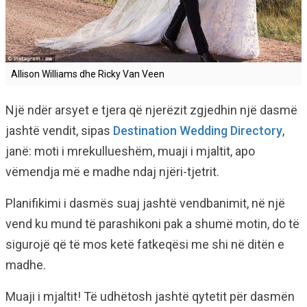
Allison Williams dhe Ricky Van Veen
Një ndër arsyet e tjera që njerëzit zgjedhin një dasmë
jashtë vendit, sipas
Destination Wedding Directory
,
janë: moti i mrekullueshëm, muaji i mjaltit, apo
vëmendja më e madhe ndaj njëri-tjetrit.
Planifikimi i dasmës suaj jashtë vendbanimit, në një
vend ku mund të parashikoni pak a shumë motin, do të
sigurojë që të mos ketë fatkeqësi me shi në ditën e
madhe.
Muaji i mjaltit! Të udhëtosh jashtë qytetit për dasmën