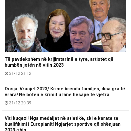
Të pavdekshëm në krijimtarinë e tyre, artistët që
humbën jetën në vitin 2023
31/12 21:12
Dosja: Vrasjet 2023/ Krime brenda familjes, disa gra të
vrara! Në botën e krimit u lanë hesape të vjetra
31/12 20:39
Viti kuqezi! Nga medaljet në atletikë, ski e karate te
kualifikimi i Europianit! Ngjarjet sportive që shënjuan
2023-shin