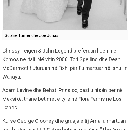
Sophie Turner dhe Joe Jonas
Chrissy Teigen & John Legend preferuan liqenin e
Komos në Itali. Në vitin 2006, Tori Spelling dhe Dean
McDermott fluturuan në Fixhi për t’u martuar në ishullin
Wakaya.
Adam Levine dhe Behati Prinsloo, pasi u nisën për në
Meksikë, thanë betimet e tyre në Flora Farms në Los
Cabos.
Kurse George Clooney dhe gruaja e tij Amal u martuan
në shtator të vitit 2014 në hotelin me 7 yje “The Aman