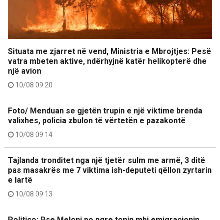
Situata me zjarret në vend, Ministria e Mbrojtjes: Pesë
vatra mbeten aktive, ndërhyjnë katër helikopterë dhe
një avion
10/08 09:20
Foto/ Menduan se gjetën trupin e një viktime brenda
valixhes, policia zbulon të vërtetën e pazakontë
10/08 09:14
Tajlanda tronditet nga një tjetër sulm me armë, 3 ditë
pas masakrës me 7 viktima ish-deputeti qëllon zyrtarin
e lartë
10/08 09:13
Politico: Pse Meloni po ngre tonin mbi emigracionin