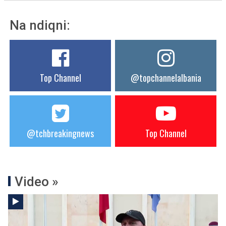
Na ndiqni:
Top Channel
@topchannelalbania
@tchbreakingnews
Top Channel
Video »