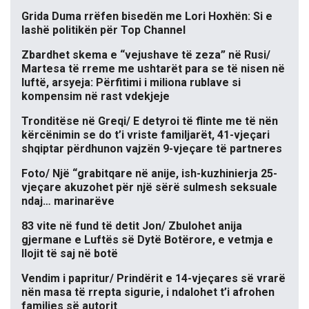
Grida Duma rrëfen bisedën me Lori Hoxhën: Si e
lashë politikën për Top Channel
Zbardhet skema e “vejushave të zeza” në Rusi/
Martesa të rreme me ushtarët para se të nisen në
luftë, arsyeja: Përfitimi i miliona rublave si
kompensim në rast vdekjeje
Tronditëse në Greqi/ E detyroi të flinte me të nën
kërcënimin se do t’i vriste familjarët, 41-vjeçari
shqiptar përdhunon vajzën 9-vjeçare të partneres
Foto/ Një “grabitqare në anije, ish-kuzhinierja 25-
vjeçare akuzohet për një sërë sulmesh seksuale
ndaj… marinarëve
83 vite në fund të detit Jon/ Zbulohet anija
gjermane e Luftës së Dytë Botërore, e vetmja e
llojit të saj në botë
Vendim i papritur/ Prindërit e 14-vjeçares së vrarë
nën masa të rrepta sigurie, i ndalohet t’i afrohen
familjes së autorit