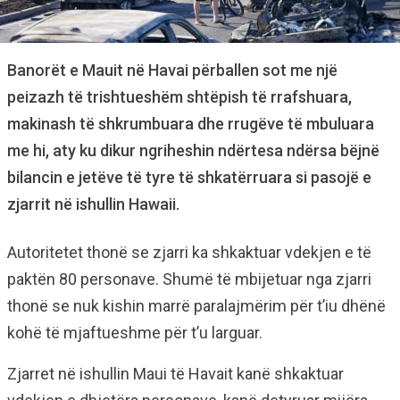
Banorët e Mauit në Havai përballen sot me një
peizazh të trishtueshëm shtëpish të rrafshuara,
makinash të shkrumbuara dhe rrugëve të mbuluara
me hi, aty ku dikur ngriheshin ndërtesa ndërsa bëjnë
bilancin e jetëve të tyre të shkatërruara si pasojë e
zjarrit në ishullin Hawaii.
Autoritetet thonë se zjarri ka shkaktuar vdekjen e të
paktën 80 personave. Shumë të mbijetuar nga zjarri
thonë se nuk kishin marrë paralajmërim për t’iu dhënë
kohë të mjaftueshme për t’u larguar.
Zjarret në ishullin Maui të Havait kanë shkaktuar