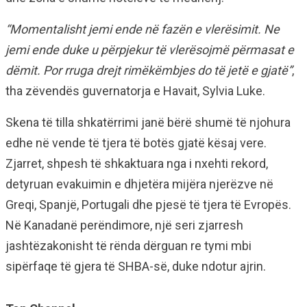
“Momentalisht jemi ende në fazën e vlerësimit. Ne
jemi ende duke u përpjekur të vlerësojmë përmasat e
dëmit. Por rruga drejt rimëkëmbjes do të jetë e gjatë”
,
tha zëvendës guvernatorja e Havait, Sylvia Luke.
Skena të tilla shkatërrimi janë bërë shumë të njohura
edhe në vende të tjera të botës gjatë kësaj vere.
Zjarret, shpesh të shkaktuara nga i nxehti rekord,
detyruan evakuimin e dhjetëra mijëra njerëzve në
Greqi, Spanjë, Portugali dhe pjesë të tjera të Evropës.
Në Kanadanë perëndimore, një seri zjarresh
jashtëzakonisht të rënda dërguan re tymi mbi
sipërfaqe të gjera të SHBA-së, duke ndotur ajrin.