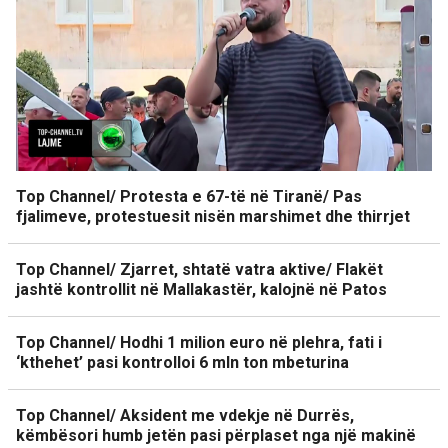
Top Channel/ Protesta e 67-të në Tiranë/ Pas
fjalimeve, protestuesit nisën marshimet dhe thirrjet
Top Channel/ Zjarret, shtatë vatra aktive/ Flakët
jashtë kontrollit në Mallakastër, kalojnë në Patos
Top Channel/ Hodhi 1 milion euro në plehra, fati i
‘kthehet’ pasi kontrolloi 6 mln ton mbeturina
Top Channel/ Aksident me vdekje në Durrës,
këmbësori humb jetën pasi përplaset nga një makinë