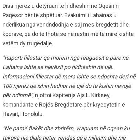
Disa njerëz u detyruan të hidheshin në Oqeanin
Paqësor për të shpëtuar. Evakuimi i Lahainas u
ndërlikua nga vendndodhja e saj mes bregdetit dhe
kodrave, që do të thotë se në rastin më të mirë kishte
vetëm dy rrugëdalje.
“Raporti fillestar që morëm nga reaguesit e parë në
Lahaina ishte se njerëzit po hidheshin në ujë.
Informacioni fillestar që mora ishte se ndoshta deri në
100 njerëz që ishin hedhur në ujë do të kishin nevojë
për ndihmë”,
njoftoi Kapitenja Aja L. Kirksey,
komandante e Rojës Bregdetare për kryeqytetin e
Havait, Honolulu.
“Ne pamë flakët dhe zbritëm, vrapuam në oqean ku
takova një djalë tjetër vendas që e njihnim dhe një