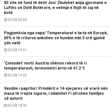
83 vite në fund të detit Jon/ Zbulohet anija gjermane e
Luftës së Dytë Botërore, e vetmja e llojit të saj në
botë
05/08 20:54
Pagjumësia nga vapa/ Temperaturat e larta në Europë,
65% e të rriturve ankohen se humbin mbi 3 orë gjumë
çdo natë
05/08 19:31
‘Çmendet’ moti/ Austria shënon rekord të ri
temperaturash, termometri arrin në 41.2°C
05/08 19:03
Vendim i papritur/ Prindërit e 14-vjeçares së vrarë nën
masa të rrepta sigurie, i ndalohet t’i afrohen familjes
së autorit
05/08 18:35