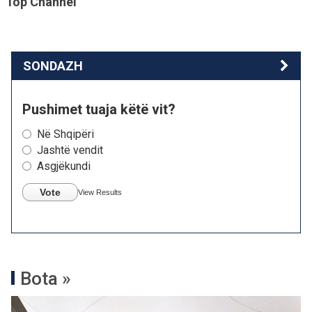
Top Channel
SONDAZH
Pushimet tuaja këtë vit?
Në Shqipëri
Jashtë vendit
Asgjëkundi
Vote
View Results
Bota »