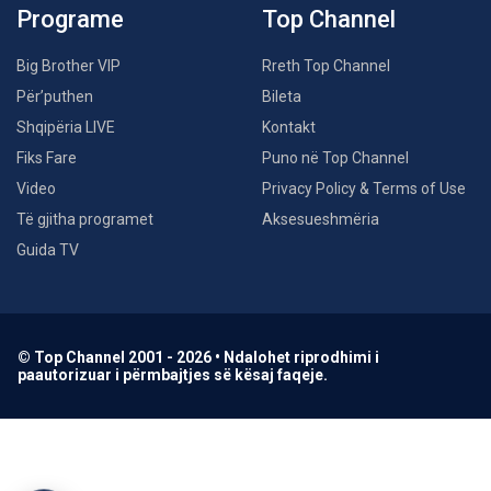
Programe
Top Channel
Big Brother VIP
Rreth Top Channel
Për’puthen
Bileta
Shqipëria LIVE
Kontakt
Fiks Fare
Puno në Top Channel
Video
Privacy Policy & Terms of Use
Të gjitha programet
Aksesueshmëria
Guida TV
© Top Channel 2001 - 2026 • Ndalohet riprodhimi i
paautorizuar i përmbajtjes së kësaj faqeje.