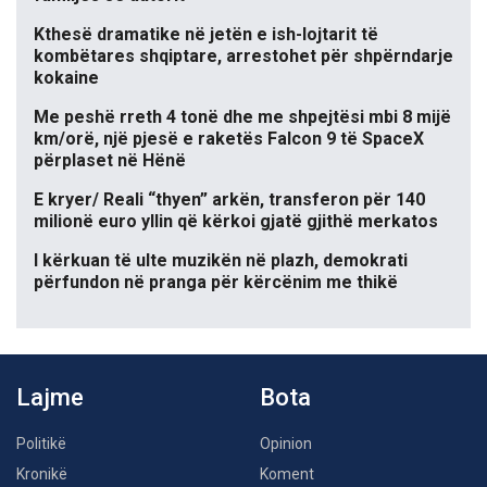
Kthesë dramatike në jetën e ish-lojtarit të
kombëtares shqiptare, arrestohet për shpërndarje
kokaine
Me peshë rreth 4 tonë dhe me shpejtësi mbi 8 mijë
km/orë, një pjesë e raketës Falcon 9 të SpaceX
përplaset në Hënë
E kryer/ Reali “thyen” arkën, transferon për 140
milionë euro yllin që kërkoi gjatë gjithë merkatos
I kërkuan të ulte muzikën në plazh, demokrati
përfundon në pranga për kërcënim me thikë
Lajme
Bota
Politikë
Opinion
Kronikë
Koment