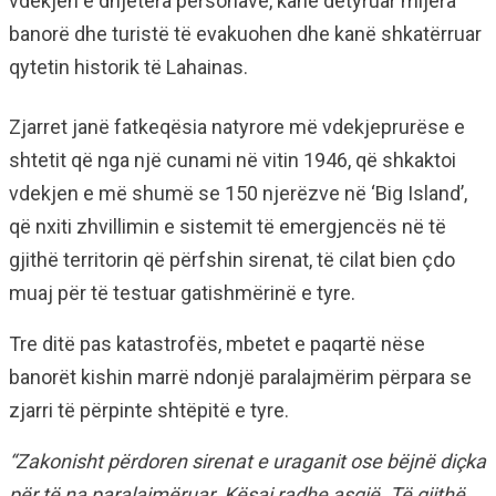
vdekjen e dhjetëra personave, kanë detyruar mijëra
banorë dhe turistë të evakuohen dhe kanë shkatërruar
qytetin historik të Lahainas.
Zjarret janë fatkeqësia natyrore më vdekjeprurëse e
shtetit që nga një cunami në vitin 1946, që shkaktoi
vdekjen e më shumë se 150 njerëzve në ‘Big Island’,
që nxiti zhvillimin e sistemit të emergjencës në të
gjithë territorin që përfshin sirenat, të cilat bien çdo
muaj për të testuar gatishmërinë e tyre.
Tre ditë pas katastrofës, mbetet e paqartë nëse
banorët kishin marrë ndonjë paralajmërim përpara se
zjarri të përpinte shtëpitë e tyre.
“Zakonisht përdoren sirenat e uraganit ose bëjnë diçka
për të na paralajmëruar. Kësaj radhe asgjë. Të gjithë