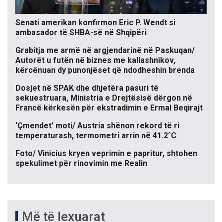
Senati amerikan konfirmon Eric P. Wendt si
ambasador të SHBA-së në Shqipëri
Grabitja me armë në argjendarinë në Paskuqan/
Autorët u futën në biznes me kallashnikov,
kërcënuan dy punonjëset që ndodheshin brenda
Dosjet në SPAK dhe dhjetëra pasuri të
sekuestruara, Ministria e Drejtësisë dërgon në
Francë kërkesën për ekstradimin e Ermal Beqirajt
‘Çmendet’ moti/ Austria shënon rekord të ri
temperaturash, termometri arrin në 41.2°C
Foto/ Vinicius kryen veprimin e papritur, shtohen
spekulimet për rinovimin me Realin
Më të lexuarat