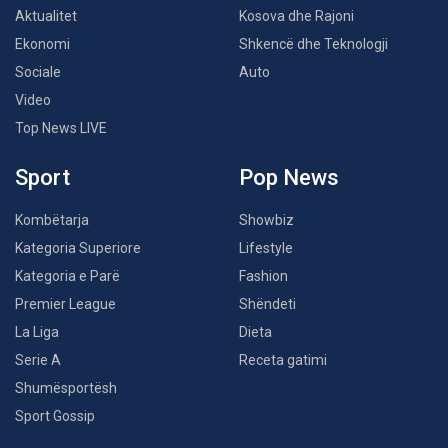
Aktualitet
Kosova dhe Rajoni
Ekonomi
Shkencë dhe Teknologji
Sociale
Auto
Video
Top News LIVE
Sport
Pop News
Kombëtarja
Showbiz
Kategoria Superiore
Lifestyle
Kategoria e Parë
Fashion
Premier League
Shëndeti
La Liga
Dieta
Serie A
Receta gatimi
Shumësportësh
Sport Gossip