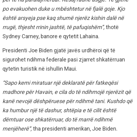
po evakuohen duke u mbështetur në fjalë goje. Kjo
është arsyeja pse kaq shumë njerëz kishin dalë në
rrugë, thjesht rrinin jashtë, të pafuqishëm”,
thotë
Sydney Carney, banore e qytetit Lahaina.
Presidenti Joe Biden gjatë javës urdhëroi që të
sigurohet ndihma federale pasi zjarret shkatërruan
qytetin turistik në ishullin Maui.
“Sapo kemi miratuar një deklaratë për fatkeqësi
madhore për Havain, e cila do të ndihmojë njerëzit që
kanë nevojë dëshpëruese për ndihmë tani. Kushdo që
ka humbur një të dashur, shtëpia e të cilit është
dëmtuar ose shkatërruar, do të marrë ndihmë
menjëherë”,
tha presidenti amerikan, Joe Biden.