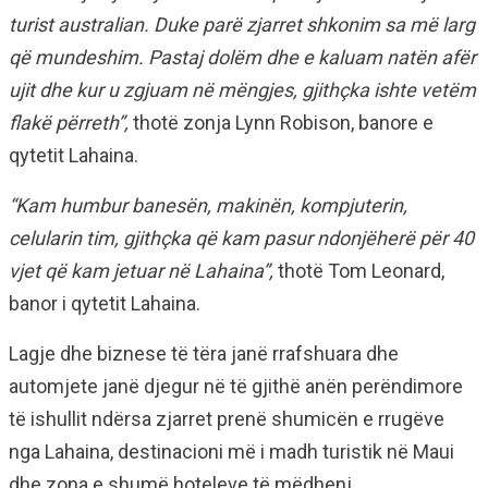
turist australian. Duke parë zjarret shkonim sa më larg
që mundeshim. Pastaj dolëm dhe e kaluam natën afër
ujit dhe kur u zgjuam në mëngjes, gjithçka ishte vetëm
flakë përreth”,
thotë zonja Lynn Robison, banore e
qytetit Lahaina.
“Kam humbur banesën, makinën, kompjuterin,
celularin tim, gjithçka që kam pasur ndonjëherë për 40
vjet që kam jetuar në Lahaina”,
thotë Tom Leonard,
banor i qytetit Lahaina.
Lagje dhe biznese të tëra janë rrafshuara dhe
automjete janë djegur në të gjithë anën perëndimore
të ishullit ndërsa zjarret prenë shumicën e rrugëve
nga Lahaina, destinacioni më i madh turistik në Maui
dhe zona e shumë hoteleve të mëdhenj.