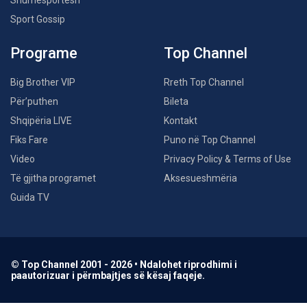
Shumësportësh
Sport Gossip
Programe
Top Channel
Big Brother VIP
Rreth Top Channel
Për’puthen
Bileta
Shqipëria LIVE
Kontakt
Fiks Fare
Puno në Top Channel
Video
Privacy Policy & Terms of Use
Të gjitha programet
Aksesueshmëria
Guida TV
© Top Channel 2001 - 2026 • Ndalohet riprodhimi i
paautorizuar i përmbajtjes së kësaj faqeje.