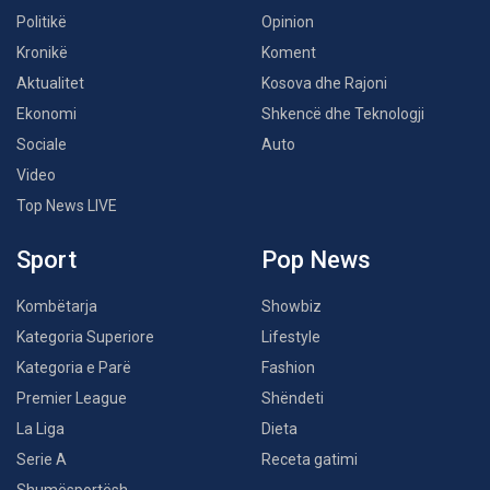
Politikë
Opinion
Kronikë
Koment
Aktualitet
Kosova dhe Rajoni
Ekonomi
Shkencë dhe Teknologji
Sociale
Auto
Video
Top News LIVE
Sport
Pop News
Kombëtarja
Showbiz
Kategoria Superiore
Lifestyle
Kategoria e Parë
Fashion
Premier League
Shëndeti
La Liga
Dieta
Serie A
Receta gatimi