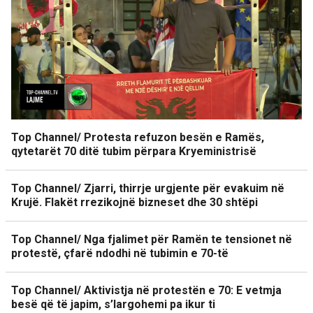
Top Channel/ Protesta refuzon besën e Ramës,
qytetarët 70 ditë tubim përpara Kryeministrisë
Top Channel/ Zjarri, thirrje urgjente për evakuim në
Krujë. Flakët rrezikojnë bizneset dhe 30 shtëpi
Top Channel/ Nga fjalimet për Ramën te tensionet në
protestë, çfarë ndodhi në tubimin e 70-të
Top Channel/ Aktivistja në protestën e 70: E vetmja
besë që të japim, s’largohemi pa ikur ti