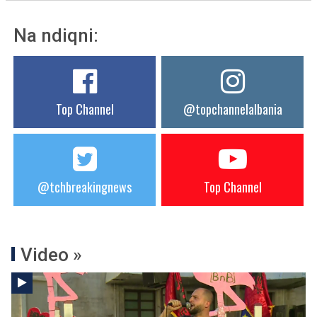
Na ndiqni:
Top Channel
@topchannelalbania
@tchbreakingnews
Top Channel
Video »