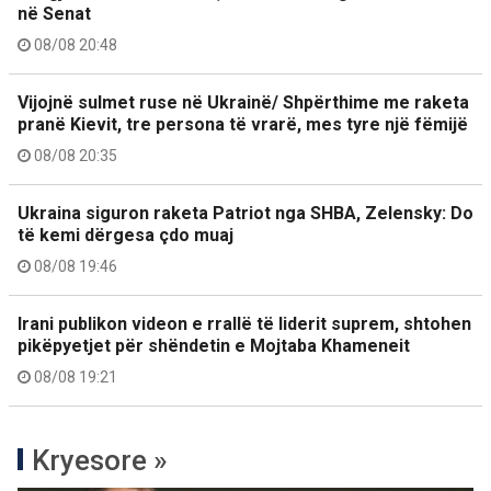
në Senat
08/08 20:48
Vijojnë sulmet ruse në Ukrainë/ Shpërthime me raketa
pranë Kievit, tre persona të vrarë, mes tyre një fëmijë
08/08 20:35
Ukraina siguron raketa Patriot nga SHBA, Zelensky: Do
të kemi dërgesa çdo muaj
08/08 19:46
Irani publikon videon e rrallë të liderit suprem, shtohen
pikëpyetjet për shëndetin e Mojtaba Khameneit
08/08 19:21
Kryesore »