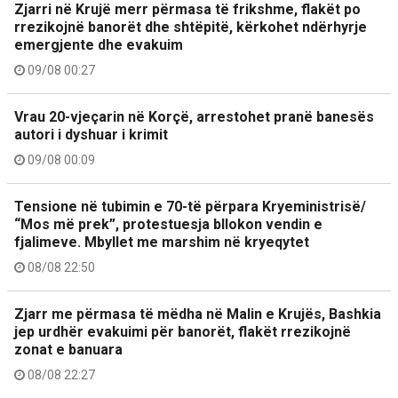
Zjarri në Krujë merr përmasa të frikshme, flakët po
rrezikojnë banorët dhe shtëpitë, kërkohet ndërhyrje
emergjente dhe evakuim
09/08 00:27
Vrau 20-vjeçarin në Korçë, arrestohet pranë banesës
autori i dyshuar i krimit
09/08 00:09
Tensione në tubimin e 70-të përpara Kryeministrisë/
“Mos më prek”, protestuesja bllokon vendin e
fjalimeve. Mbyllet me marshim në kryeqytet
08/08 22:50
Zjarr me përmasa të mëdha në Malin e Krujës, Bashkia
jep urdhër evakuimi për banorët, flakët rrezikojnë
zonat e banuara
08/08 22:27