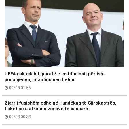
UEFA nuk ndalet, paratë e institucionit për ish-
punonjësen, Infantino nën hetim
09/08 01:56
Zjarr i fuqishëm edhe në Hundëkuq të Gjirokastrës,
flakët po u afrohen zonave të banuara
09/08 00:33