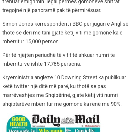
frenuar emigrimin ilegal përmes gomoneve shifrat
tregojnë një panoramë pak të përmirësuar.
Simon Jones korrespondent i BBC për jugun e Anglisë
thotë se deri më tani gjatë këtij viti me gomone ka ë
mbërritur 15,000 person.
Për të njëjtën periudhë të vitit të shkuar numri të
mbërriturve ishte 17,785 persona.
Kryeministria angleze 10 Downing Street ka publikuar
këtë twitter një ditë më parë, ku thotë se pas
marrëveshjes me Shqipërinë, gjatë këtij viti numri
shqiptarëve mbërritur me gomone ka rënë me 90%.