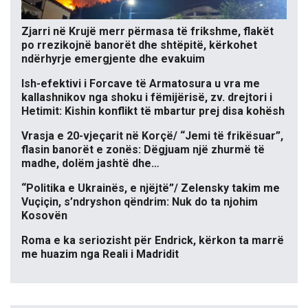
Zjarri në Krujë merr përmasa të frikshme, flakët
po rrezikojnë banorët dhe shtëpitë, kërkohet
ndërhyrje emergjente dhe evakuim
Ish-efektivi i Forcave të Armatosura u vra me
kallashnikov nga shoku i fëmijërisë, zv. drejtori i
Hetimit: Kishin konflikt të mbartur prej disa kohësh
Vrasja e 20-vjeçarit në Korçë/ “Jemi të frikësuar”,
flasin banorët e zonës: Dëgjuam një zhurmë të
madhe, dolëm jashtë dhe…
“Politika e Ukrainës, e njëjtë”/ Zelensky takim me
Vuçiçin, s’ndryshon qëndrim: Nuk do ta njohim
Kosovën
Roma e ka seriozisht për Endrick, kërkon ta marrë
me huazim nga Reali i Madridit