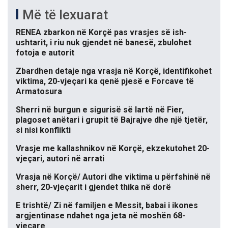
Më të lexuarat
RENEA zbarkon në Korçë pas vrasjes së ish-
ushtarit, i riu nuk gjendet në banesë, zbulohet
fotoja e autorit
Zbardhen detaje nga vrasja në Korçë, identifikohet
viktima, 20-vjeçari ka qenë pjesë e Forcave të
Armatosura
Sherri në burgun e sigurisë së lartë në Fier,
plagoset anëtari i grupit të Bajrajve dhe një tjetër,
si nisi konflikti
Vrasje me kallashnikov në Korçë, ekzekutohet 20-
vjeçari, autori në arrati
Vrasja në Korçë/ Autori dhe viktima u përfshinë në
sherr, 20-vjeçarit i gjendet thika në dorë
E trishtë/ Zi në familjen e Messit, babai i ikones
argjentinase ndahet nga jeta në moshën 68-
vjeçare