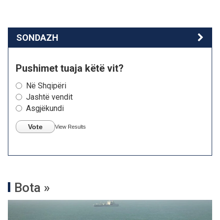
SONDAZH
Pushimet tuaja këtë vit?
Në Shqipëri
Jashtë vendit
Asgjëkundi
Vote
View Results
Bota »