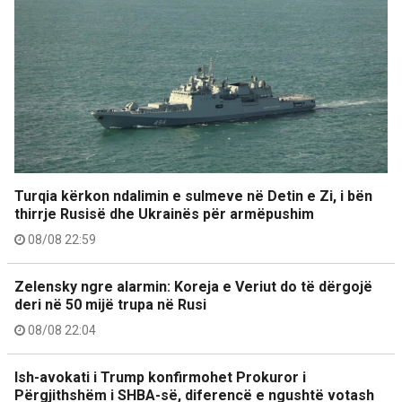
Turqia kërkon ndalimin e sulmeve në Detin e Zi, i bën
thirrje Rusisë dhe Ukrainës për armëpushim
08/08 22:59
Zelensky ngre alarmin: Koreja e Veriut do të dërgojë
deri në 50 mijë trupa në Rusi
08/08 22:04
Ish-avokati i Trump konfirmohet Prokuror i
Përgjithshëm i SHBA-së, diferencë e ngushtë votash