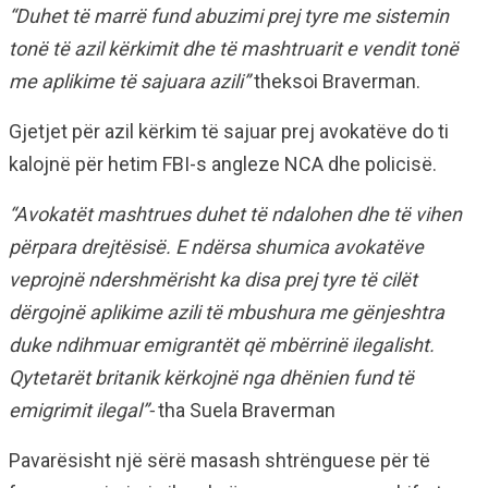
“Duhet të marrë fund abuzimi prej tyre me sistemin
tonë të azil kërkimit dhe të mashtruarit e vendit tonë
me aplikime të sajuara azili”
theksoi Braverman.
Gjetjet për azil kërkim të sajuar prej avokatëve do ti
kalojnë për hetim FBI-s angleze NCA dhe policisë.
“Avokatët mashtrues duhet të ndalohen dhe të vihen
përpara drejtësisë. E ndërsa shumica avokatëve
veprojnë ndershmërisht ka disa prej tyre të cilët
dërgojnë aplikime azili të mbushura me gënjeshtra
duke ndihmuar emigrantët që mbërrinë ilegalisht.
Qytetarët britanik kërkojnë nga dhënien fund të
emigrimit ilegal”-
tha Suela Braverman
Pavarësisht një sërë masash shtrënguese për të