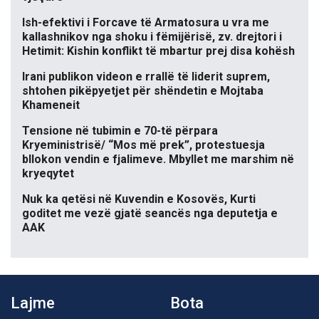
Ish-efektivi i Forcave të Armatosura u vra me
kallashnikov nga shoku i fëmijërisë, zv. drejtori i
Hetimit: Kishin konflikt të mbartur prej disa kohësh
Irani publikon videon e rrallë të liderit suprem,
shtohen pikëpyetjet për shëndetin e Mojtaba
Khameneit
Tensione në tubimin e 70-të përpara
Kryeministrisë/ “Mos më prek”, protestuesja
bllokon vendin e fjalimeve. Mbyllet me marshim në
kryeqytet
Nuk ka qetësi në Kuvendin e Kosovës, Kurti
goditet me vezë gjatë seancës nga deputetja e
AAK
Lajme
Bota