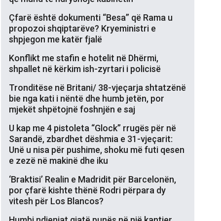
Çfarë është dokumenti “Besa” që Rama u
propozoi shqiptarëve? Kryeministri e
shpjegon me katër fjalë
Konflikt me stafin e hotelit në Dhërmi,
shpallet në kërkim ish-zyrtari i policisë
Tronditëse në Britani/ 38-vjeçarja shtatzënë
bie nga kati i nëntë dhe humb jetën, por
mjekët shpëtojnë foshnjën e saj
U kap me 4 pistoleta “Glock” rrugës për në
Sarandë, zbardhet dëshmia e 31-vjeçarit:
Unë u nisa për pushime, shoku më futi qesen
e zezë në makinë dhe iku
‘Braktisi’ Realin e Madridit për Barcelonën,
por çfarë kishte thënë Rodri përpara dy
vitesh për Los Blancos?
Humbi ndjenjat gjatë punës në një kantier