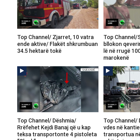
Top Channel/ Zjarret, 10 vatra
Top Channel/S
ende aktive/ Flakët shkrumbuan
bllokon qeveri
34.5 hektarë tokë
lë në rrugë 10
marokenë
Top Channel/ Dëshmia/
Top Channel/ 
Rrëfehet Kejdi Banaj që u kap
vdes në kantie
teksa transportonte 4 pistoleta
transportua në