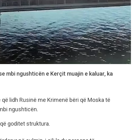
use mbi ngushticën e Kerçit muajin e kaluar, ka
e që lidh Rusinë me Krimenë bëri që Moska të
 mbi ngushticën.
që goditet struktura.