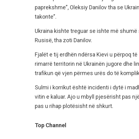
paprekshme”, Oleksiy Danilov tha se Ukrain
takonte”.
Ukraina kishte treguar se ishte më shumë s
Rusisë, tha zoti Danilov.
Fjalët e tij erdhën ndërsa Kievi u përpoq t
rimarrë territorin në Ukrainën jugore dhe l
trafikun që vjen përmes urës do të komplik
Sulmi i korrikut është incidenti i dytë i m
vitin e kaluar. Ajo u mbyll pjesërisht pas n
pas u rihap plotësisht në shkurt.
Top Channel