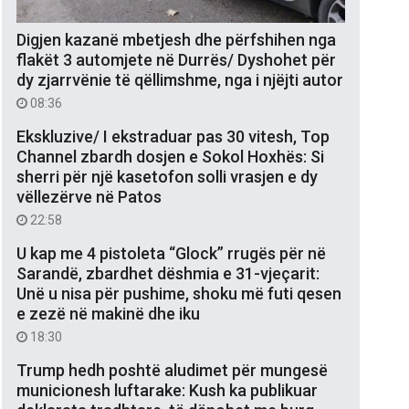
Digjen kazanë mbetjesh dhe përfshihen nga
flakët 3 automjete në Durrës/ Dyshohet për
dy zjarrvënie të qëllimshme, nga i njëjti autor
08:36
Ekskluzive/ I ekstraduar pas 30 vitesh, Top
Channel zbardh dosjen e Sokol Hoxhës: Si
sherri për një kasetofon solli vrasjen e dy
vëllezërve në Patos
22:58
U kap me 4 pistoleta “Glock” rrugës për në
Sarandë, zbardhet dëshmia e 31-vjeçarit:
Unë u nisa për pushime, shoku më futi qesen
e zezë në makinë dhe iku
18:30
Trump hedh poshtë aludimet për mungesë
municionesh luftarake: Kush ka publikuar