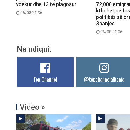
vdekur dhe 13 të plagosur
72,000 emigran
kthehet në fu
06/08 21:36
politikës së b
Spanjës
06/08 21:06
Na ndiqni:
Top Channel
@topchannelalbania
Video »