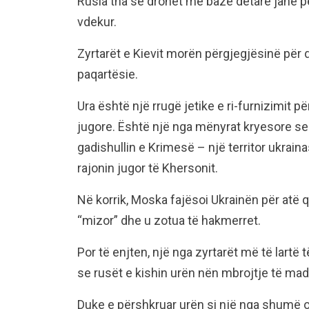
Rusia tha se dronët me bazë detare janë për
vdekur.
Zyrtarët e Kievit morën përgjegjësinë për 
paqartësie.
Ura është një rrugë jetike e ri-furnizimit 
jugore. Është një nga mënyrat kryesore se
gadishullin e Krimesë – një territor ukrai
rajonin jugor të Khersonit.
Në korrik, Moska fajësoi Ukrainën për atë 
“mizor” dhe u zotua të hakmerret.
Por të enjten, një nga zyrtarët më të lartë 
se rusët e kishin urën nën mbrojtje të mad
Duke e përshkruar urën si një nga shumë o