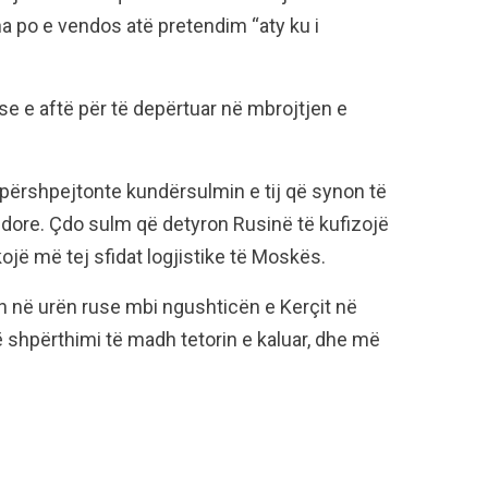
a po e vendos atë pretendim “aty ku i
e e aftë për të depërtuar në mbrojtjen e
ë përshpejtonte kundërsulmin e tij që synon të
indore. Çdo sulm që detyron Rusinë të kufizojë
ojë më tej sfidat logjistike të Moskës.
adh në urën ruse mbi ngushticën e Kerçit në
jë shpërthimi të madh tetorin e kaluar, dhe më