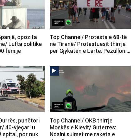
panjë, opozita
Top Channel/ Protesta e 68-të
në/ Lufta politike
në Tiranë/ Protestuesit thirrje
00 fëmijë
për Gjykatën e Lartë: Pezulloni…
Durrës, punëtori
Top Channel/ OKB thirrje
r/ 40-vjeçari u
Moskës e Kievit/ Guterres:
 spital, por nuk
Ndalni sulmet me raketa e