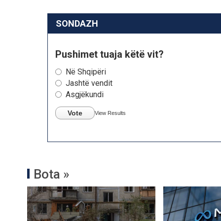
SONDAZH
Pushimet tuaja këtë vit?
Në Shqipëri
Jashtë vendit
Asgjëkundi
Vote
View Results
Bota »