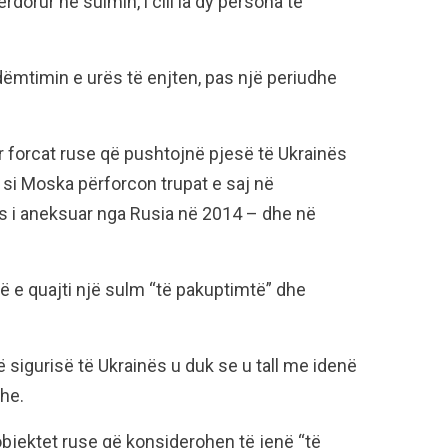
dorur në sulmin, i cili la dy persona të
dëmtimin e urës të enjten, pas një periudhe
për forcat ruse që pushtojnë pjesë të Ukrainës
 si Moska përforcon trupat e saj në
nas i aneksuar nga Rusia në 2014 – dhe në
që e quajti një sulm “të pakuptimtë” dhe
të sigurisë të Ukrainës u duk se u tall me idenë
he.
bjektet ruse që konsiderohen të jenë “të