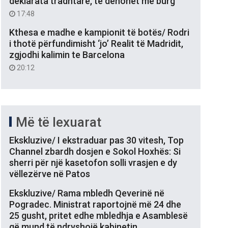
deklarata tradhtare, të dënohet me burg
17:48
Kthesa e madhe e kampionit të botës/ Rodri
i thotë përfundimisht ‘jo’ Realit të Madridit,
zgjodhi kalimin te Barcelona
20:12
Më të lexuarat
Ekskluzive/ I ekstraduar pas 30 vitesh, Top
Channel zbardh dosjen e Sokol Hoxhës: Si
sherri për një kasetofon solli vrasjen e dy
vëllezërve në Patos
Ekskluzive/ Rama mbledh Qeverinë në
Pogradec. Ministrat raportojnë më 24 dhe
25 gusht, pritet edhe mbledhja e Asamblesë
që mund të ndryshojë kabinetin