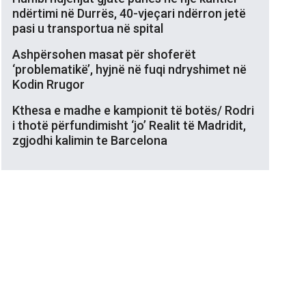
ndërtimi në Durrës, 40-vjeçari ndërron jetë
pasi u transportua në spital
Ashpërsohen masat për shoferët
‘problematikë’, hyjnë në fuqi ndryshimet në
Kodin Rrugor
Kthesa e madhe e kampionit të botës/ Rodri
i thotë përfundimisht ‘jo’ Realit të Madridit,
zgjodhi kalimin te Barcelona