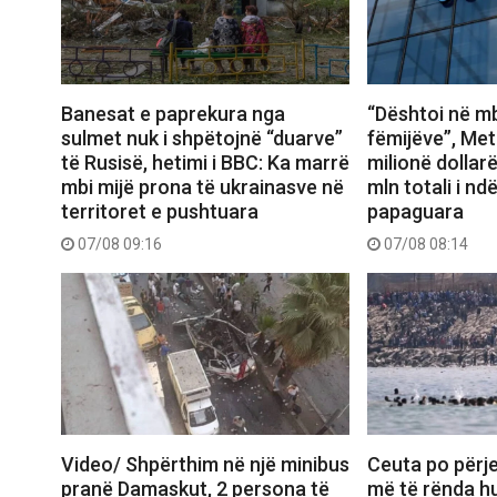
Banesat e paprekura nga
“Dështoi në mb
sulmet nuk i shpëtojnë “duarve”
fëmijëve”, Met
të Rusisë, hetimi i BBC: Ka marrë
milionë dollar
mbi mijë prona të ukrainasve në
mln totali i n
territoret e pushtuara
papaguara
07/08 09:16
07/08 08:14
Video/ Shpërthim në një minibus
Ceuta po përje
pranë Damaskut, 2 persona të
më të rënda hu