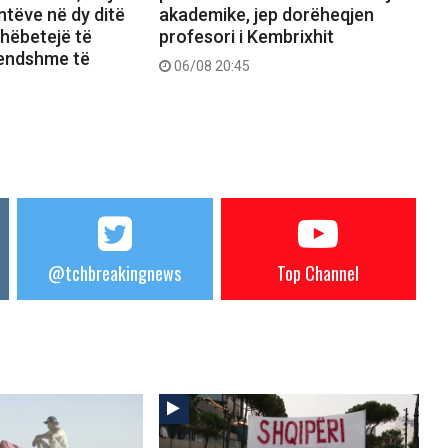
tëve në dy ditë
akademike, jep dorëheqjen
shëbetejë të
profesori i Kembrixhit
rendshme të
06/08 20:45
@tchbreakingnews
Top Channel