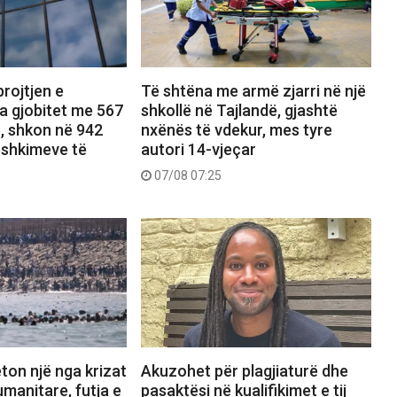
rojtjen e
Të shtëna me armë zjarri në një
a gjobitet me 567
shkollë në Tajlandë, gjashtë
ë, shkon në 942
nxënës të vdekur, mes tyre
dëshkimeve të
autori 14-vjeçar
07/08 07:25
ton një nga krizat
Akuzohet për plagjiaturë dhe
manitare, futja e
pasaktësi në kualifikimet e tij