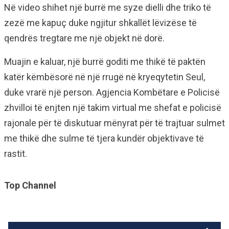
Në video shihet një burrë me syze dielli dhe triko të
zezë me kapuç duke ngjitur shkallët lëvizëse të
qendrës tregtare me një objekt në dorë.
Muajin e kaluar, një burrë goditi me thikë të paktën
katër këmbësorë në një rrugë në kryeqytetin Seul,
duke vrarë një person. Agjencia Kombëtare e Policisë
zhvilloi të enjten një takim virtual me shefat e policisë
rajonale për të diskutuar mënyrat për të trajtuar sulmet
me thikë dhe sulme të tjera kundër objektivave të
rastit.
Top Channel