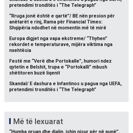
pretendimi tronditës i “The Telegraph”
“Rruga jonë është e qartë”/ BE nën presion për
anëtarët e rinj, Rama për Financial Times:
Shqipëria ndodhet në momentin më të mirë
Europa digjet nga vapa ekstreme/ “Thyhen”
rekordet e temperaturave, mijëra viktima nga
nxehtësia
Festë me “Verë dhe Portokalle”, humori ndez
qytetin e Belshit, trupa e “Portokalli” mbush
shëtitoren buzë liqenit
Skandal/ E dashura e Infantinos u pagua nga UEFA,
pretendimi tronditës i “The Telegraph”
Më të lexuarat
“Humba gruan dhe djalin, ishin nisur për në punë”,