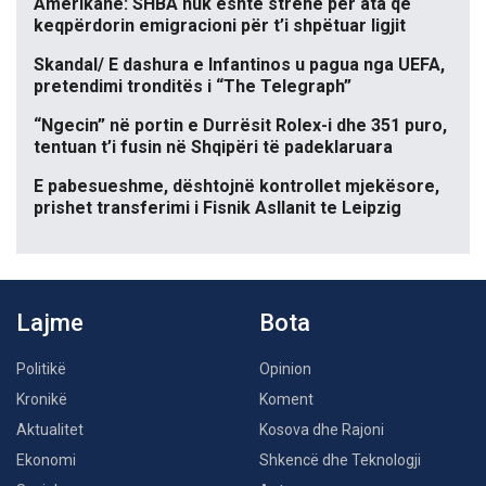
Amerikane: SHBA nuk është strehë për ata që
keqpërdorin emigracioni për t’i shpëtuar ligjit
Skandal/ E dashura e Infantinos u pagua nga UEFA,
pretendimi tronditës i “The Telegraph”
“Ngecin” në portin e Durrësit Rolex-i dhe 351 puro,
tentuan t’i fusin në Shqipëri të padeklaruara
E pabesueshme, dështojnë kontrollet mjekësore,
prishet transferimi i Fisnik Asllanit te Leipzig
Lajme
Bota
Politikë
Opinion
Kronikë
Koment
Aktualitet
Kosova dhe Rajoni
Ekonomi
Shkencë dhe Teknologji