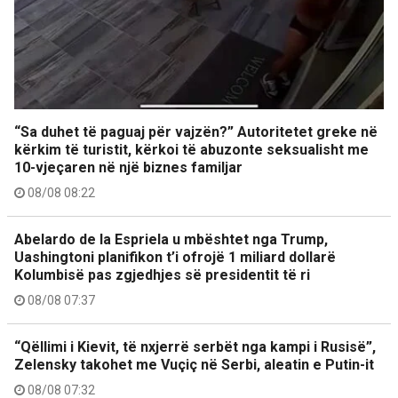
“Sa duhet të paguaj për vajzën?” Autoritetet greke në
kërkim të turistit, kërkoi të abuzonte seksualisht me
10-vjeçaren në një biznes familjar
08/08 08:22
Abelardo de la Espriela u mbështet nga Trump,
Uashingtoni planifikon t’i ofrojë 1 miliard dollarë
Kolumbisë pas zgjedhjes së presidentit të ri
08/08 07:37
“Qëllimi i Kievit, të nxjerrë serbët nga kampi i Rusisë”,
Zelensky takohet me Vuçiç në Serbi, aleatin e Putin-it
08/08 07:32