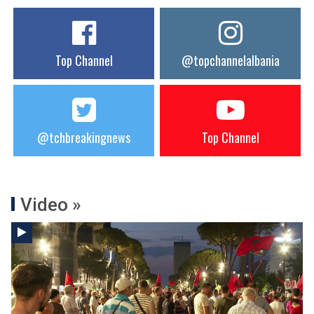
Top Channel
@topchannelalbania
@tchbreakingnews
Top Channel
Video »