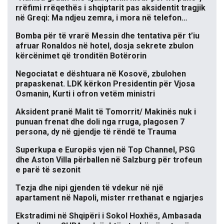
rrëfimi rrëqethës i shqiptarit pas aksidentit tragjik
në Greqi: Ma ndjeu zemra, i mora në telefon…
Bomba për të vrarë Messin dhe tentativa për t’iu
afruar Ronaldos në hotel, dosja sekrete zbulon
kërcënimet që tronditën Botërorin
Negociatat e dështuara në Kosovë, zbulohen
prapaskenat. LDK kërkon Presidentin për Vjosa
Osmanin, Kurti i ofron vetëm ministri
Aksident pranë Malit të Tomorrit/ Makinës nuk i
punuan frenat dhe doli nga rruga, plagosen 7
persona, dy në gjendje të rëndë te Trauma
Superkupa e Europës vjen në Top Channel, PSG
dhe Aston Villa përballen në Salzburg për trofeun
e parë të sezonit
Tezja dhe nipi gjenden të vdekur në një
apartament në Napoli, mister rrethanat e ngjarjes
Ekstradimi në Shqipëri i Sokol Hoxhës, Ambasada