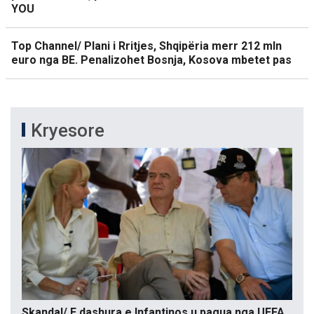
YOU
Top Channel/ Plani i Rritjes, Shqipëria merr 212 mln
euro nga BE. Penalizohet Bosnja, Kosova mbetet pas
Kryesore
Skandal/ E dashura e Infantinos u pagua nga UEFA,