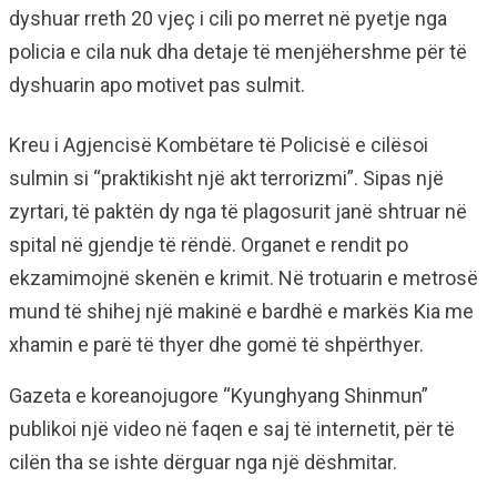
dyshuar rreth 20 vjeç i cili po merret në pyetje nga
policia e cila nuk dha detaje të menjëhershme për të
dyshuarin apo motivet pas sulmit.
Kreu i Agjencisë Kombëtare të Policisë e cilësoi
sulmin si “praktikisht një akt terrorizmi”. Sipas një
zyrtari, të paktën dy nga të plagosurit janë shtruar në
spital në gjendje të rëndë. Organet e rendit po
ekzamimojnë skenën e krimit. Në trotuarin e metrosë
mund të shihej një makinë e bardhë e markës Kia me
xhamin e parë të thyer dhe gomë të shpërthyer.
Gazeta e koreanojugore “Kyunghyang Shinmun”
publikoi një video në faqen e saj të internetit, për të
cilën tha se ishte dërguar nga një dëshmitar.