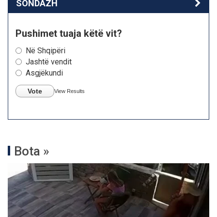
SONDAZH
Pushimet tuaja këtë vit?
Në Shqipëri
Jashtë vendit
Asgjëkundi
Vote
View Results
Bota »