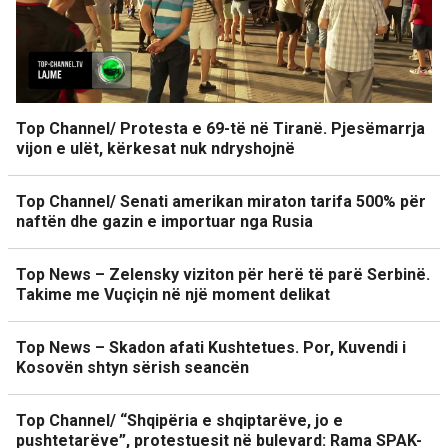
Top Channel/ Protesta e 69-të në Tiranë. Pjesëmarrja
vijon e ulët, kërkesat nuk ndryshojnë
Top Channel/ Senati amerikan miraton tarifa 500% për
naftën dhe gazin e importuar nga Rusia
Top News – Zelensky viziton për herë të parë Serbinë.
Takime me Vuçiçin në një moment delikat
Top News – Skadon afati Kushtetues. Por, Kuvendi i
Kosovën shtyn sërish seancën
Top Channel/ “Shqipëria e shqiptarëve, jo e
pushtetarëve”, protestuesit në bulevard: Rama SPAK-