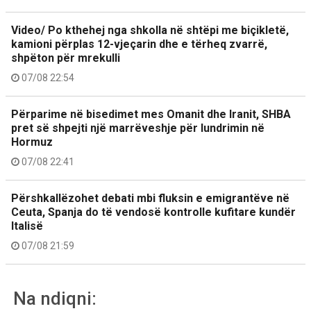
Video/ Po kthehej nga shkolla në shtëpi me biçikletë,
kamioni përplas 12-vjeçarin dhe e tërheq zvarrë,
shpëton për mrekulli
07/08 22:54
Përparime në bisedimet mes Omanit dhe Iranit, SHBA
pret së shpejti një marrëveshje për lundrimin në
Hormuz
07/08 22:41
Përshkallëzohet debati mbi fluksin e emigrantëve në
Ceuta, Spanja do të vendosë kontrolle kufitare kundër
Italisë
07/08 21:59
Na ndiqni: