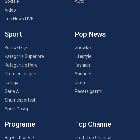
Sociale
Auto
Video
Top News LIVE
Sport
Pop News
Kombëtarja
Showbiz
Kategoria Superiore
Lifestyle
Kategoria e Parë
Fashion
Premier League
Shëndeti
La Liga
Dieta
Serie A
Receta gatimi
Shumësportësh
Sport Gossip
Programe
Top Channel
Big Brother VIP
Rreth Top Channel