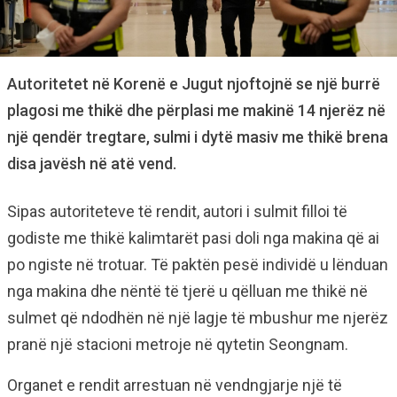
Autoritetet në Korenë e Jugut njoftojnë se një burrë
plagosi me thikë dhe përplasi me makinë 14 njerëz në
një qendër tregtare, sulmi i dytë masiv me thikë brena
disa javësh në atë vend.
Sipas autoriteteve të rendit, autori i sulmit filloi të
godiste me thikë kalimtarët pasi doli nga makina që ai
po ngiste në trotuar. Të paktën pesë individë u lënduan
nga makina dhe nëntë të tjerë u qëlluan me thikë në
sulmet që ndodhën në një lagje të mbushur me njerëz
pranë një stacioni metroje në qytetin Seongnam.
Organet e rendit arrestuan në vendngjarje një të